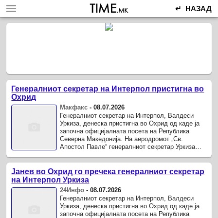
↵ НАЗАД
Генералниот секретар на Интерпол пристигна во
Охрид
Макфакс
-
08.07.2026
Генералниот секретар на Интерпол, Валдеси
Уркиза, денеска пристигна во Охрид од каде ја
започна официјалната посета на Република
Северна Македонија. На аеродромот „Св.
Апостол Павле“ генералниот секретар Уркиза
беше пречекан од директорот на Бирото за јавна
безбедност Александар ...
Јанев во Охрид го пречека генералниот секретар
на Интерпол Уркиза
24Инфо
-
08.07.2026
Генералниот секретар на Интерпол, Валдеси
Уркиза, денеска пристигна во Охрид од каде ја
започна официјалната посета на Република