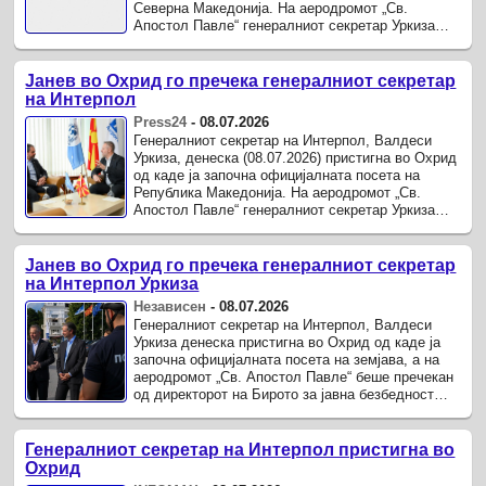
Северна Македонија. На аеродромот „Св.
Апостол Павле“ генералниот секретар Уркиза
беше пречекан од директорот на Бирото за јавна
безбедност Александар ...
Јанев во Охрид го пречека генералниот секретар
на Интерпол
Press24
-
08.07.2026
Генералниот секретар на Интерпол, Валдеси
Уркиза, денеска (08.07.2026) пристигна во Охрид
од каде ја започна официјалната посета на
Република Македонија. На аеродромот „Св.
Апостол Павле“ генералниот секретар Уркиза
беше пречекан од директорот на Бирото за јавна
безбедност ...
Јанев во Охрид го пречека генералниот секретар
на Интерпол Уркиза
Независен
-
08.07.2026
Генералниот секретар на Интерпол, Валдеси
Уркиза денеска пристигна во Охрид од каде ја
започна официјалната посета на земјава, а на
аеродромот „Св. Апостол Павле“ беше пречекан
од директорот на Бирото за јавна безбедност
Александар Јанев, каде двајцата одржаа и
билатерална ...
Генералниот секретар на Интерпол пристигна во
Охрид