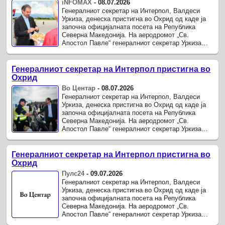
iNFOMAX
-
08.07.2026
Генералниот секретар на Интерпол, Валдеси
Уркиза, денеска пристигна во Охрид од каде ја
започна официјалната посета на Република
Северна Македонија. На аеродромот „Св.
Апостол Павле“ генералниот секретар Уркиза
беше пречекан од директорот на Бирото за јавна
безбедност Александар ...
Генералниот секретар на Интерпол пристигна во
Охрид
Во Центар
-
08.07.2026
Генералниот секретар на Интерпол, Валдеси
Уркиза, денеска пристигна во Охрид од каде ја
започна официјалната посета на Република
Северна Македонија. На аеродромот „Св.
Апостол Павле“ генералниот секретар Уркиза
беше пречекан од директорот на Бирото за јавна
безбедност Александар ...
Генералниот секретар на Интерпол пристигна во
Охрид
Пулс24
-
09.07.2026
Генералниот секретар на Интерпол, Валдеси
Уркиза, денеска пристигна во Охрид од каде ја
започна официјалната посета на Република
Северна Македонија. На аеродромот „Св.
Апостол Павле“ генералниот секретар Уркиза
беше пречекан од директорот на Бирото за јавна