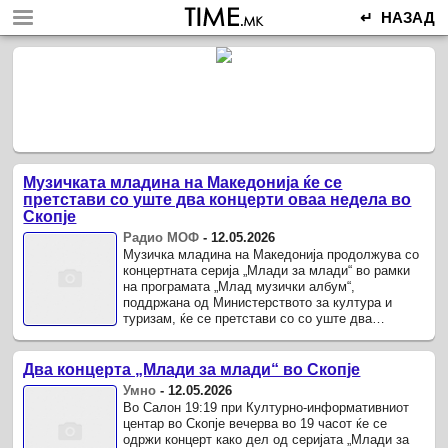
↵ НАЗАД
Музичката младина на Македонија ќе се
претстави со уште два концерти оваа недела во
Скопје
Радио МОФ
-
12.05.2026
Музичка младина на Македонија продолжува со
концертната серија „Млади за млади“ во рамки
на програмата „Млад музички албум“,
поддржана од Министерството за култура и
туризам, ќе се претстави со со уште два
концерти оваа недела во Скопје.
Два концерта „Млади за млади“ во Скопје
Умно
-
12.05.2026
Во Салон 19:19 при Културно-информативниот
центар во Скопје вечерва во 19 часот ќе се
одржи концерт како дел од серијата „Млади за