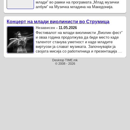
млади“ во рамки на програмата „Млад музички
албум“ на Музичка младина на Македонија.
Концерт на млади виолинисти во Струмица
Независен
-
11.05.2026
Фестивалот на млади виолинисти „Виолин фест“
и оваа година продолжува да биде место каде
талентот станува уметност и каде младите
виртуози ја слават музиката. Започнувајќи ја
својата мисија со работилница и презентација во
музичкото училиште во ...
Desktop TIME.mk
© 2008 - 2026