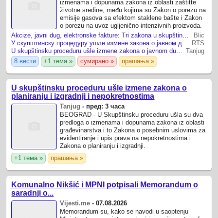
izmenama i dopunama zakona iz oblasti zaštitte
životne sredine, među kojima su Zakon o porezu na
emisije gasova sa efektom staklene bašte i Zakon
o porezu na uvoz ugljenično intenzivnih proizvoda.
Akcize, javni dug, elektronske fakture: Tri zakona u skupštinskoj proceduri, evo šta se menja i kada izmene stupaju na snagu
Blic
У скупштинску процедуру ушле измене закона о јавном дугу, е-акцизама, е-фактурисању
RTS
U skupštinsku proceduru ušle izmene zakona o javnom dugu, e-akcizama, e-fakturisanju
Tanjug
8 вести
+1 тема »
сумирано »
прашања »
U skupštinsku proceduru ušle izmene zakona o
planiranju i izgradnji i nepokretnostima
Tanjug
-
пред: 3 часа
BEOGRAD - U Skupštinsku proceduru ušla su dva
predloga o izmenama i dopunama zakona iz oblasti
građevinarstva i to Zakona o posebnim uslovima za
evidentiranje i upis prava na nepokretnostima i
Zakona o planiranju i izgradnji.
+1 тема »
прашања »
Komunalno Nikšić i MPNI potpisali Memorandum o
saradnji o...
Vijesti.me
-
07.08.2026
Memorandum su, kako se navodi u saoptenju