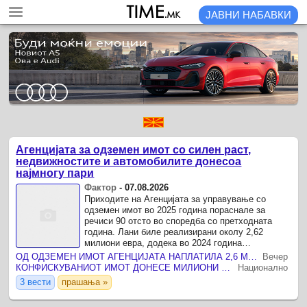
ЈАВНИ НАБАВКИ
Агенцијата за одземен имот со силен раст,
недвижностите и автомобилите донесоа
најмногу пари
Фактор
-
07.08.2026
Приходите на Агенцијата за управување со
одземен имот во 2025 година пораснале за
речиси 90 отсто во споредба со претходната
година. Лани биле реализирани околу 2,62
милиони евра, додека во 2024 година
изнесувале околу 1,38 милиони евра.
ОД ОДЗЕМЕН ИМОТ АГЕНЦИЈАТА НАПЛАТИЛА 2,6 МИЛИОНИ ЕВРА. Еве што е одземено
Вечер
КОНФИСКУВАНИОТ ИМОТ ДОНЕСЕ МИЛИОНИ Агенцијата лани собра 2,6 милиони евра
Национално
3 вести
прашања »