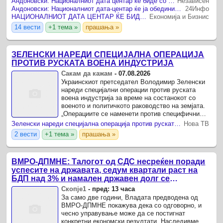
Андоновски: Националниот дата центар ќе биде со мала инсталирана моќност и ќе служи исклучиво за потребите на државата
Независен
Андоновски: Националниот дата-центар ќе ја обедини државната ИТ инфраструктура – помалку трошоци и повисока безбедност
24Инфо
НАЦИОНАЛНИОТ ДАТА ЦЕНТАР ЌЕ БИДЕ СО МАЛА МОЌНОСТ, ВО ПРВА ФАЗА ЌЕ ЧИНИ 20 МИЛИОНИ ЕВРА
Економија и Бизнис
14 вести
+1 тема »
прашања »
ЗЕЛЕНСКИ НАРЕДИ СПЕЦИЈАЛНА ОПЕРАЦИЈА
ПРОТИВ РУСКАТА ВОЕНА ИНДУСТРИЈА
Сакам да кажам
-
07.08.2026
Украинскиот претседател Володимир Зеленски
нареди специјални операции против руската
воена индустрија за време на состанокот со
военото и политичкото раководство на земјата.
„Операциите се наменети против специфични
компании што веќе ги идентификувавме.
Зеленски нареди специјална операција против руската воена индустрија
Нова ТВ
2 вести
+1 тема »
прашања »
ВМРО-ДПМНЕ: Талогот од СДС несреќен поради
успесите на државата, седум квартали раст на
БДП над 3% и намален државен долг се
показатели за економска стабилност
Скопје1
-
пред: 13 часа
За само две години, Владата предводена од
ВМРО-ДПМНЕ покажува дека со одговорно, и
чесно управување може да се постигнат
конкретни економски резултати. Наследивме