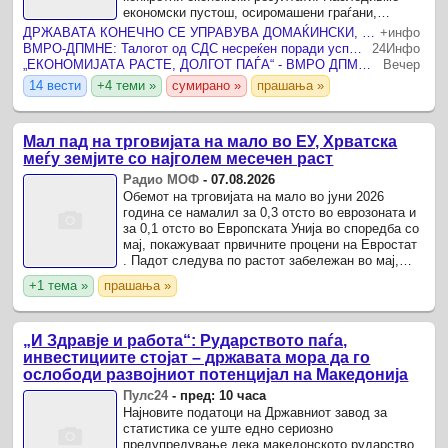
економски пустош, осиромашени граѓани,
ослабени и нефункционални институции и
ДРЖАВАТА КОНЕЧНО СЕ УПРАВУВА ДОМАЌИНСКИ, ТАЛОГОТ ОД СДСМ Е НЕСРЕЌЕН ПОРАДИ ТОА Инфлацијата се забавува, долгот се намалува, а БДП расте
+инфо
огромни обврски.
ВМРО-ДПМНЕ: Талогот од СДС несреќен поради успесите на државата, седум квартали раст на БДП над 3% и намален државен долг
24Инфо
„ЕКОНОМИЈАТА РАСТЕ, ДОЛГОТ ПАЃА“ - ВМРО ДПМНЕ до СДСМ : Седум квартали со раст над 3%
Вечер
14 вести
+4 теми »
сумирано »
прашања »
Мал пад на трговијата на мало во ЕУ, Хрватска
меѓу земјите со најголем месечен раст
Радио МОФ
-
07.08.2026
Обемот на трговијата на мало во јуни 2026
година се намалил за 0,3 отсто во еврозоната и
за 0,1 отсто во Европската Унија во споредба со
мај, покажуваат првичните процени на Евростат
. Падот следува по растот забележан во мај,
кога трговијата на мало се зголемила за 0,4
+1 тема »
прашања »
отсто во ...
„И Здравје и работа“: Рударството паѓа,
инвестициите стојат – државата мора да го
ослободи развојниот потенцијал на Македонија
Пулс24
-
пред: 10 часа
Најновите податоци на Државниот завод за
статистика се уште едно сериозно
предупредување дека македонското рударство