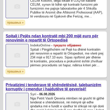
CELIM Kosovo, dega lokale e OJQ-së italiane
CELIM, synon të lidhë një kontratë furnizimi për
furnizimin me pajisje laboratorike për 4 Shkolla
Publike të Arsimit dhe Aftësimit Profesional (AAP),
të vendosura në Gjakovë dhe Ferizaj, me
mbështetjen financiare të Agjencisë Italiane ...
прашања »
Spitali i Pejës ndan kontratë mbi 200 mijë euro për
renovimin e repartit të Ortopedisë
IndeksOnline
-
тукушто објавено
Spitali i Përgjithshëm në Pejë ka dhënë kontratën
për renovimin e repartit të Ortopedisë, me vlerë prej
234 mijë e 917.10 euro. Sipas njoftimit për dhënie
të kontratës, procedura e prokurimit është zhvilluar
përmes procedurës së hapur, ndërsa kriteri për
dhënien e kontratës ka ...
прашања »
Privatizimi i tenderave të shëndetësisë, talebanizëm
korruptiv i çmendur i hajdutëve të qeverisë!
Syri
-
06.08.2026
Nga Petrit Vasili Qeveria rrëmben në grusht të gjithë
tenderat e shëndetësisë, në mënyrë që edhe
qindarka më e fundit e vjedhur të shkojë në një dorë