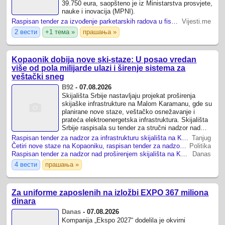
39.750 eura, saopšteno je iz Ministarstva prosvjete,
nauke i inovacija (MPNI).
Raspisan tender za izvođenje parketarskih radova u fiskulturnoj...
Vijesti.me
2 вести
+1 тема »
прашања »
Kopaonik dobija nove ski-staze: U posao vredan
više od pola milijarde ulazi i širenje sistema za
veštački sneg
B92
-
07.08.2026
Skijališta Srbije nastavljaju projekat proširenja
skijaške infrastrukture na Malom Karamanu, gde su
planirane nove staze, veštačko osnežavanje i
prateća elektroenergetska infrastruktura. Skijališta
Srbije raspisala su tender za stručni nadzor nad
radovima na proširenju skijaške ...
Raspisan tender za nadzor za infrastrukturu skijališta na Kopaoniku: Četiri nove staze
Tanjug
Četiri nove staze na Kopaoniku, raspisan tender za nadzor za radova…
Politika
Raspisan tender za nadzor nad proširenjem skijališta na Kopaoniku
Danas
4 вести
прашања »
Za uniforme zaposlenih na izložbi EXPO 367 miliona
dinara
Danas
-
07.08.2026
Kompanija „Ekspo 2027“ dodelila je okvirni