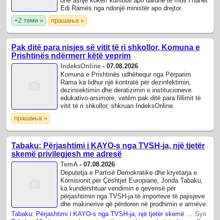
dhe asnjë kokërr kumbull apo dardhë të mos i hahet
Edi Ramës nga ndonjë ministër apo drejtor.
+2 теми »
прашања »
Pak ditë para nisjes së vitit të ri shkollor, Komuna e
Prishtinës ndërmerr këtë veprim
IndeksOnline
-
07.08.2026
Komuna e Prishtinës udhëhequr nga Përparim
Rama ka lidhur një kontratë për dezinfektimin,
dezinsektimin dhe deratizimin e institucioneve
edukativo-arsimore, vetëm pak ditë para fillimit të
vitit të ri shkollor, shkruan IndeksOnline.
прашања »
Tabaku: Përjashtimi i KAYO-s nga TVSH-ja, një tjetër
skemë privilegjesh me adresë
TemA
-
07.08.2026
Deputetja e Partisë Demokratike dhe kryetarja e
Komisionit për Çështjet Europiane, Jorida Tabaku,
ka kundërshtuar vendimin e qeverisë për
përjashtimin nga TVSH-ja të importeve të pajisjeve
dhe makinerive që përdoren në prodhimin e armëve.
Tabaku: Përjashtimi i KAYO-s nga TVSH-ja, një tjetër skemë privilegjesh me adresë
Syri