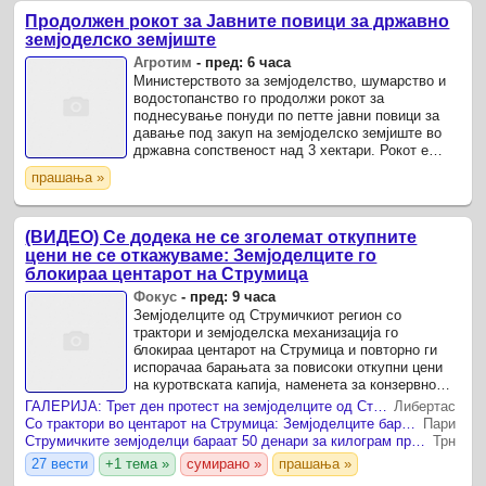
Продолжен рокот за Јавните повици за државно
земјоделско земјиште
Агротим
-
пред: 6 часа
Министерството за земјоделство, шумарство и
водостопанство го продолжи рокот за
поднесување понуди по петте јавни повици за
давање под закуп на земјоделско земјиште во
државна сопственост над 3 хектари. Рокот е
продолжен за дополнителни 30 дена.
прашања »
(ВИДЕО) Се додека не се зголемат откупните
цени не се откажуваме: Земјоделците го
блокираа центарот на Струмица
Фокус
-
пред: 9 часа
Земјоделците од Струмичкиот регион со
трактори и земјоделска механизација го
блокираа центарот на Струмица и повторно ги
испорачаа барањата за повисоки откупни цени
на куротвската капија, наменета за конзервно
преработувачките капацитети, објави „Дрнка.мк“.
ГАЛЕРИЈА: Трет ден протест на земјоделците од Струмичко
Либертас
Со трактори во центарот на Струмица: Земјоделците бараат повисока откупна цена за куртовската капија
Пари
Струмичките земјоделци бараат 50 денари за килограм прва класа ајварка
Трн
27 вести
+1 тема »
сумирано »
прашања »