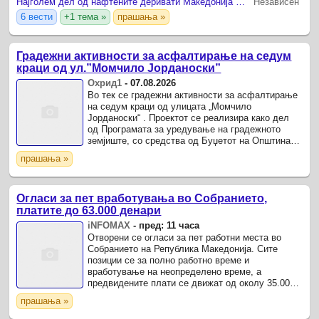
Најголем дел од нафтените деривати Македонија лани ги увезла од Грција
Независен
6 вести
+1 тема »
прашања »
Градежни активности за асфалтирање на седум
краци од ул.”Момчило Јорданоски”
Охрид1
-
07.08.2026
Во тек се градежни активности за асфалтирање
на седум краци од улицата „Момчило
Јорданоски“ . Проектот се реализира како дел
од Програмата за уредување на градежното
земјиште, со средства од Буџетот на Општина
Охрид.
прашања »
Огласи за пет вработувања во Собранието,
платите до 63.000 денари
iNFOMAX
-
пред: 11 часа
Отворени се огласи за пет работни места во
Собранието на Република Македонија. Сите
позиции се за полно работно време и
вработување на неопределено време, а
предвидените плати се движат од околу 35.000
до околу 63.000 денари, зависно од работното
прашања »
место.