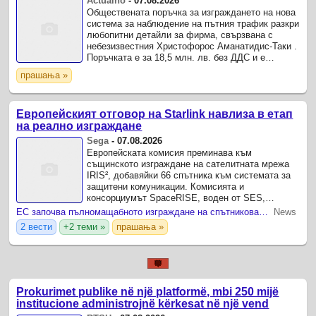
Actualno
-
07.08.2026
Обществената поръчка за изграждането на нова
система за наблюдение на пътния трафик разкри
любопитни детайли за фирма, свързвана с
небезизвестния Христофорос Аманатидис-Таки .
Поръчката е за 18,5 млн. лв. без ДДС и е
възложена от Агенция "Пътна инфраструктура"
прашања »
(АПИ) на ...
Европейският отговор на Starlink навлиза в етап
на реално изграждане
Sega
-
07.08.2026
Европейската комисия преминава към
същинското изграждане на сателитната мрежа
IRIS², добавяйки 66 спътника към системата за
защитени комуникации. Комисията и
консорциумът SpaceRISE, воден от SES,
Eutelsat и Hispasat, вече подписаха
ЕС започва пълномащабното изграждане на спътниковата мрежа IRIS 2
News
споразумение за изпълнение на проекта на ...
2 вести
+2 теми »
прашања »
Prokurimet publike në një platformë, mbi 250 mijë
institucione administrojnë kërkesat në një vend