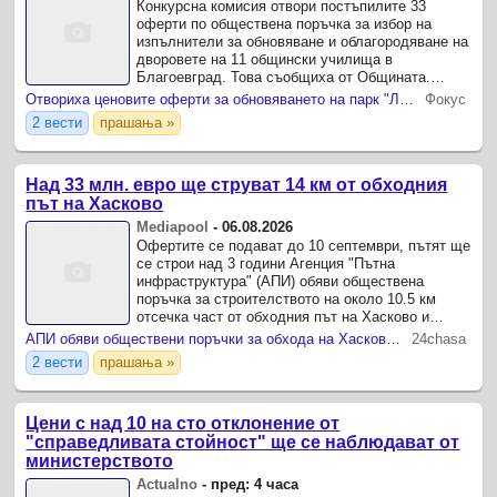
Конкурсна комисия отвори постъпилите 33
оферти по обществена поръчка за избор на
изпълнители за обновяване и облагородяване на
дворовете на 11 общински училища в
Благоевград. Това съобщиха от Общината.
Кандидатите за извършване на строително-
Отвориха ценовите оферти за обновяването на парк "Ловен дом" и "Ботаническа градина"
Фокус
монтажните дейности са 10.
2 вести
прашања »
Над 33 млн. евро ще струват 14 км от обходния
път на Хасково
Mediapool
-
06.08.2026
Офертите се подават до 10 септември, пътят ще
се строи над 3 години Агенция "Пътна
инфраструктура" (АПИ) обяви обществена
поръчка за строителството на около 10.5 км
отсечка част от обходния път на Хасково и
ремонт на още 4 км с прогнозна стойност над
АПИ обяви обществени поръчки за обхода на Хасково и укрепването на път в област Кърджали
24chasa
33.3 милиона евро без ДДС.
2 вести
прашања »
Цени с над 10 на сто отклонение от
"справедливата стойност" ще се наблюдават от
министерството
Actualno
-
пред: 4 часа