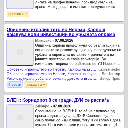
лигата на професионални производители на
храна. Македонија ги има сите предуслови за
производство на квалитетен земјоделски
прашања »
производ, со ...
Обновено игралиштето во Нерези, Карпош
најавува нови инвестиции во урбаната опрема
Макфакс
-
07.08.2026
Општина Карпош продолжува со реализација на
активности за реконструкција и унапредување на
урбаната опрема на детските игралиште и на
јавните простори на своја територија. Во
изминатиот период се работеше во УЗ Нерези,
каде што е целосно обновена урбаната опрема
Обновено игралиштето во Нерези, Карпош најавува нови инвестиции во урбаната опрема
Скопје инфо
на детското ...
Обновено игралиштето во Нерези, Карпош најавува нови инвестиции во урбаната опрема
Во Центар
Реконструирана урбана опрема на детското игралиште во Нерези
Вечер Прес
4 вести
прашања »
ВЛЕН: Коридорот 8 се гради, ДУИ се распаѓа
24Инфо
-
07.08.2026
Соопштение на ВЛЕН: Што сѐ не слушаме од
пропагандната кујна на ДУИ! Соопштенија не
само полни со измислици, туку и со голема доза
хумор. Сега измислиле и нова математика – „4