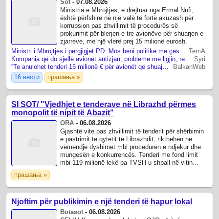
Sot
-
07.08.2026
Ministria e Mbrojtjes, e drejtuar nga Ermal Nufi,
është përfshirë në një valë të fortë akuzash për
korrupsion pas zhvillimit të procedurës së
prokurimit për blerjen e tre avionëve për shuarjen e
zjarreve, me një vlerë prej 15 milionë eurosh.
Ministri i Mbrojtjes i përgjigjet PD: Mos bëni politikë me çështje të sigurisë kombëtare
TemA
Kompania që do sjellë avionët antizjarr, probleme me ligjin, reagon MM: Është në gjykim, s’ka akoma vendim...
Syri
“Te anulohet tenderi 15 milionë € për avionët që shuajnë zjarret”, Vangjeli: Kompania fituese e përfshirë në skandale në Spanjë. SPAK të hetojë!
BalkanWeb
16 вести
прашања »
SI SOT/ "Vjedhjet e tenderave në Librazhd përmes
monopolit të nipit të Abazit"
ORA
-
06.08.2026
Gjashtë vite pas zhvillimit të tenderit për shërbimin
e pastrimit të qytetit të Librazhdit, rikthehen në
vëmendje dyshimet mbi procedurën e ndjekur dhe
mungesën e konkurrencës. Tenderi me fond limit
mbi 119 milionë lekë pa TVSH u shpall në vitin
2020 nga Bashkia Librazhd, e ...
прашања »
Njoftim për publikimin e një tenderi të hapur lokal
Botasot
-
06.08.2026