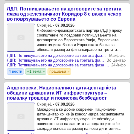
ЛДП: Потпишувањето на договорите за третата
фаза од железничкиот Коридор 8 е важен чекор
во поврзувањето со Европа
Скопје1
-
07.08.2026
Либерално-демократската партија (ЛДП) преку
соопштение го поздрави потпишувањето на
договорите со Европската Унија, Европската
инвестициска банка и Европската банка за
обнова и развој за финансирање на третата
фаза од железничкиот Коридор 8, оценувајќи
ЛДП: Потпишувањето на договорите за третата фаза од железничкиот Коридор 8 е важен чекор во поврзувањето со Европа
Макфакс
дека станува збор за ...
ЛДП: Потпишувањето на договорите за третата фаза од железничкиот Коридор 8 е важен чекор во поврзувањето со Европа
Во Центар
ЛДП: Потпишувањето на договорите за третата фаза од железничкиот Коридор 8 е важен чекор во поврзувањето со Европа
24Инфо
4 вести
+1 тема »
прашања »
Андоновски: Националниот дата-центар ќе ја
обедини државната ИТ инфраструктура –
помалку трошоци и повисока безбедност
Скопје1
-
07.08.2026
Македонија ќе добие современ Национален
дата-центар кој ќе ја консолидира расцепканата
државна ИТ инфраструктура, ќе обезбеди
повисоко ниво на заштита на податоците и ќе
создаде основа за развој на нови дигитални
услуги и технологии.