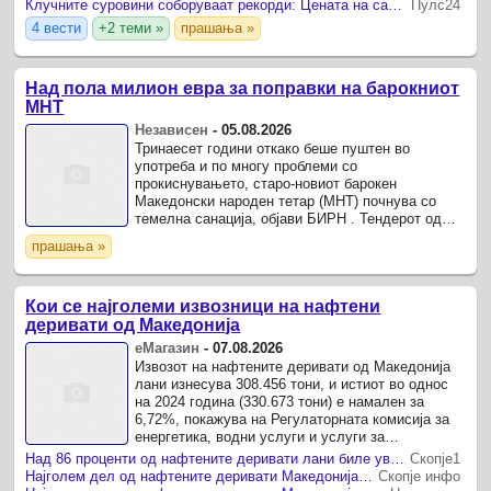
Клучните суровини соборуваат рекорди: Цената на само една скокна за 622 проценти
Пулс24
4 вести
+2 теми »
прашања »
Над пола милион евра за поправки на барокниот
МНТ
Независен
-
05.08.2026
Тринаесет години откако беше пуштен во
употреба и по многу проблеми со
прокиснувањето, старо-новиот барокен
Македонски народен тетар (МНТ) почнува со
темелна санација, објави БИРН . Тендерот од
над 560 илјади евра го доби фирмата „Мартин
прашања »
инженеринг.
Кои се најголеми извозници на нафтени
деривати од Македонија
еМагазин
-
07.08.2026
Извозот на нафтените деривати од Македонија
лани изнесува 308.456 тони, и истиот во однос
на 2024 година (330.673 тони) е намален за
6,72%, покажува на Регулаторната комисија за
енергетика, водни услуги и услуги за
управување со комунален отпад (РКЕ) за 2025
Над 86 проценти од нафтените деривати лани биле увезени од Грција
Скопје1
година.
Најголем дел од нафтените деривати Македонија лани ги увезла од Грција
Скопје инфо