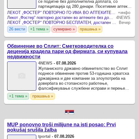
се подигне без дополнителна доплата, со
партиципација од 280 денари. Посетивме аптеки
низ Скопје и проверивме дали навистина тоа е
ЛЕКОТ „ФОСТЕР“ ПОВТОРНО ГО ИМА ВО АПТЕКИТЕ Може да се земе само со партиципација
+инфо
така.
Лекот „Фостер“ повторно достапен во аптеките без доплата за пациентите
4NEWS
ЛЕКОТ „ФОСТЕР“ ПОВТОРНО БЕСПЛАТЕН, достапен од овој месец
Вечер
26 вести
+1 тема »
сумирано »
прашања »
Обвинение во Сплит: Сметководителка со
деценија крадела пари од фирмата, си купувала
недвижности
4NEWS
-
07.08.2026
Жупаниското државно обвинителство во Сплит
поднесе обвинение против 53-годишна хрватска
државјанка и две компании за злоупотреба на
довербата во стопанското работење,
фалсификување службени исправи и перење
пари.
+1 тема »
прашања »
MUP ponovno troši milijune na isti posao: Prvi
pokušaj srušila žalba
tportal
-
07.08.2026