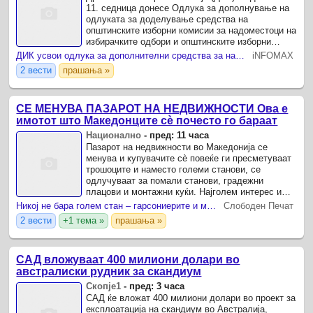
11. седница донесе Одлука за дополнување на
одлуката за доделување средства на
општинските изборни комисии за надоместоци на
избирачките одбори и општинските изборни
комисии во општините со блокирани жиро-
ДИК усвои одлука за дополнителни средства за надоместоци за избирачки одбор за спроведените локалните избори во 2025 и јануари 2026 година и тригодишен План за вработувања
iNFOMAX
сметки.
2 вести
прашања »
СЕ МЕНУВА ПАЗАРОТ НА НЕДВИЖНОСТИ Ова е
имотот што Македонците сè почесто го бараат
Национално
-
пред: 11 часа
Пазарот на недвижности во Македонија се
менува и купувачите сè повеќе ги пресметуваат
трошоците и наместо големи станови, се
одлучуваат за помали станови, градежни
плацови и монтажни куќи. Најголем интерес има
за гарсониери и двособни станови од 35 до 60
Никој не бара голем стан – гарсониерите и монтажните куќи се новиот хит
Слободен Печат
квадратни метри, особено ...
2 вести
+1 тема »
прашања »
САД вложуваат 400 милиони долари во
австралиски рудник за скандиум
Скопје1
-
пред: 3 часа
САД ќе вложат 400 милиони долари во проект за
експлоатација на скандиум во Австралија,