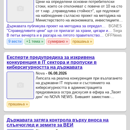
Цени на определени основни потребителски
стоки, които се отклоняват с повече от 10 на сто
от т.нар. „справедлива стойност“, ще подлежат
на наблюдение съгласно проект на методика на
Министерството на икономиката, инвестициите и
индустрията, публикуван за обществено
Държавата публикува проект на методика за определяне на справедлива стойност на основните храни
BGNES
обсъждане ...
"Справедливите цени" ще се прилагат за храни, цигари и напитки
Sega
В петък вечерта и в разгара на лятото правителството обяви формулата си за справедливи цени на храните
OFFNews
9 вести
+1 тема »
сумирано »
прашања »
Експерти предупредиха за изкривена
конкуренция в IT сектора и пропуски в
киберсигурността на държавата
Nova
-
06.08.2026
Липсата на реална конкуренция при възлагането
на държавни IT поръчки и състоянието на
киберсигурността в администрацията
предизвикаха остра дискусия в ефира на „Твоят
ден“ по NOVA NEWS. Бившият заместник-
министър на транспорта и съобщенията Валери
прашања »
Борисов и изпълнителният ...
Държавата затяга контрола върху вноса на
слънчоглед и земите за ВЕИ