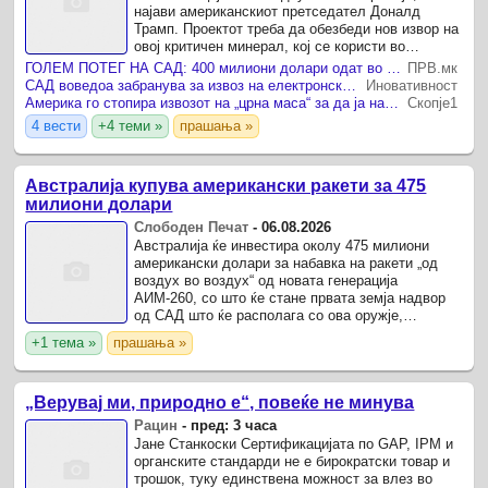
најави американскиот претседател Доналд
Трамп. Проектот треба да обезбеди нов извор на
овој критичен минерал, кој се користи во
одбранбената, воздухопловната, енергетската и
ГОЛЕМ ПОТЕГ НА САД: 400 милиони долари одат во рудник за стратешки важен метал - еве во која држава!
ПРВ.мк
автомобилската ...
САД воведоа забранува за извоз на електронски отпад на една година
Иновативност
Америка го стопира извозот на „црна маса“ за да ја намали зависноста од Кина
Скопје1
4 вести
+4 теми »
прашања »
Австралија купува американски ракети за 475
милиони долари
Слободен Печат
-
06.08.2026
Австралија ќе инвестира околу 475 милиони
американски долари за набавка на ракети „од
воздух во воздух“ од новата генерација
АИМ-260, со што ќе стане првата земја надвор
од САД што ќе располага со ова оружје,
пренесува БГНЕС .
+1 тема »
прашања »
„Верувај ми, природно е“, повеќе не минува
Рацин
-
пред: 3 часа
Јане Станкоски Сертификацијата по GAP, IPM и
органските стандарди не е бирократски товар и
трошок, туку единствена можност за влез во