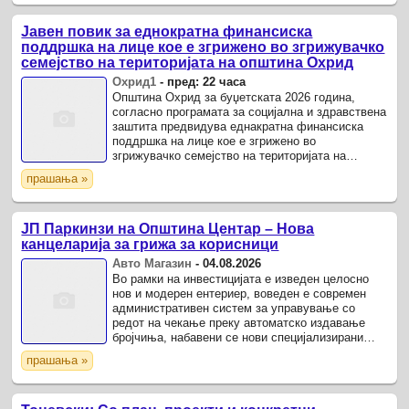
Јавен повик за еднократна финансиска
поддршка на лице кое е згрижено во згрижувачко
семејство на територијата на општина Охрид
Охрид1
-
пред: 22 часа
Општина Охрид за буџетската 2026 година,
согласно програмата за социјална и здравствена
заштита предвидува еднакратна финансиска
поддршка на лице кое е згрижено во
згрижувачко семејство на територијата на
општина Охрид.
прашања »
ЈП Паркинзи на Општина Центар – Нова
канцеларија за грижа за корисници
Авто Магазин
-
04.08.2026
Во рамки на инвестицијата е изведен целосно
нов и модерен ентериер, воведен е современ
административен систем за управување со
редот на чекање преку автоматско издавање
бројчиња, набавени се нови специјализирани
скенери за обработка и дигитализација на
прашања »
документацијата и нова ...