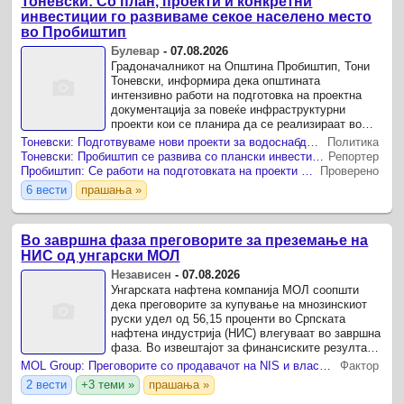
Тоневски: Со план, проекти и конкретни
инвестиции го развиваме секое населено место
во Пробиштип
Булевар
-
07.08.2026
Градоначалникот на Општина Пробиштип, Тони
Тоневски, информира дека општината
интензивно работи на подготовка на проектна
документација за повеќе инфраструктурни
проекти кои се планира да се реализираат во
наредниот период.
Тоневски: Подготвуваме нови проекти за водоснабдување, патишта и канализација во Пробиштип
Политика
Тоневски: Пробиштип се развива со плански инвестиции и конкретни проекти
Репортер
Пробиштип: Се работи на подготовката на проекти во областа на водоснабдувањето, улици и канализацијата.
Проверено
6 вести
прашања »
Во завршна фаза преговорите за преземање на
НИС од унгарски МОЛ
Независен
-
07.08.2026
Унгарската нафтена компанија МОЛ соопшти
дека преговорите за купување на мнозинскиот
руски удел од 56,15 проценти во Српската
нафтена индустрија (НИС) влегуваат во завршна
фаза. Во извештајот за финансиските резултати
за вториот квартал од годинава, МОЛ го издвои
MOL Group: Преговорите со продавачот на NIS и властите напредуваат кон последната фаза
Фактор
потпишувањето ...
2 вести
+3 теми »
прашања »