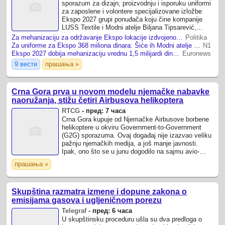
sporazum za dizajn, proizvodnju i isporuku uniformi
za zaposlene i volontere specijalizovane izložbe
Ekspo 2027 grupi ponuđača koju čine kompanije
LUSS Textile i Modni atelje Biljana Tipsarević,
saopšteno je danas.
Za mehanizaciju za održavanje Ekspo lokacije izdvojeno…
Politika
Za uniforme za Ekspo 368 miliona dinara: Šiće ih Modni atelje Biljana Tipsarević i Luss Textile
N1
Ekspo 2027 dobija mehanizaciju vrednu 1,5 milijardi dinara: Pogledajte šta sve stiže u Beograd
Euronews
9 вести
прашања »
Crna Gora prva u novom modelu njemačke nabavke
naoružanja, stižu četiri Airbusova helikoptera
RTCG
-
пред: 7 часа
Crna Gora kupuje od Njemačke Airbusove borbene
helikoptere u okviru Government-to-Government
(G2G) sporazuma. Ovaj događaj nije izazvao veliku
pažnju njemačkih medija, a još manje javnosti.
Ipak, ono što se u junu dogodilo na sajmu avio-
industrije i svemirske tehnologije ILA u ...
прашања »
Skupština razmatra izmene i dopune zakona o
emisijama gasova i ugljeničnom porezu
Telegraf
-
пред: 6 часа
U skupštinsku proceduru ušla su dva predloga o