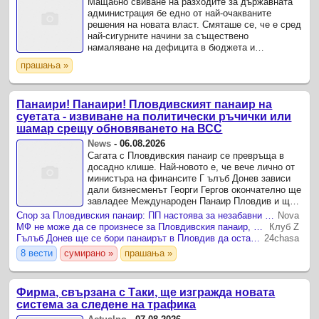
Мащабно свиване на разходите за държавната
администрация бе едно от най-очакваните
решения на новата власт. Смяташе се, че е сред
най-сигурните начини за съществено
намаляване на дефицита в бюджета и
вкарването му поне в някакви прилични граници.
прашања »
Панаири! Панаири! Пловдивският панаир на
суетата - извиване на политически ръчички или
шамар срещу обновяването на ВСС
News
-
06.08.2026
Сагата с Пловдивския панаир се превръща в
досадно клише. Най-новото е, че вече лично от
министъра на финансите Г ълъб Донев зависи
дали бизнесменът Георги Гергов окончателно ще
завладее Международен Панаир Пловдив и ще
получи властта да го ликвидира, както се казва
Спор за Пловдивския панаир: ПП настоява за незабавни действия, финансовото министерство чака съда
Nova
в позиция на ...
МФ не може да се произнесе за Пловдивския панаир, определението на ВКС още ;пътува;
Клуб Z
Гълъб Донев ще се бори панаирът в Пловдив да остане държавен
24chasa
8 вести
сумирано »
прашања »
Фирма, свързана с Таки, ще изгражда новата
система за следене на трафика