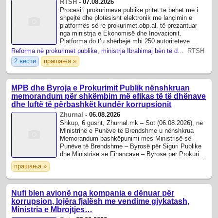
RTSH
-
07.08.2026
Procesi i prokurimeve publike pritet të bëhet më i
shpejtë dhe plotësisht elektronik me lançimin e
platformës së re prokurimet.obp.al, të prezantuar
nga ministrja e Ekonomisë dhe Inovacionit.
Platforma do t’u shërbejë mbi 250 autoriteteve
kontraktore, të cilat tashmë do të ...
Reforma në prokurimet publike, ministrja Ibrahimaj bën të ditur nisjen e platformës digjitale për rritjen e transparencës
RTSH
2 вести
прашања »
MPB dhe Byroja e Prokurimit Publik nënshkruan
memorandum për shkëmbim më efikas të të dhënave
dhe luftë të përbashkët kundër korrupsionit
Zhurnal
-
06.08.2026
Shkup, 6 gusht, Zhurnal.mk – Sot (06.08.2026), në
Ministrinë e Punëve të Brendshme u nënshkrua
Memorandum bashkëpunimi mes Ministrisë së
Punëve të Brendshme – Byrosë për Siguri Publike
dhe Ministrisë së Financave – Byrosë për Prokurim
Publik.
прашања »
Nufi blen avionë nga kompania e dënuar për
korrupsion, lojëra fjalësh me vendime gjykatash,
Ministria e Mbrojtjes…