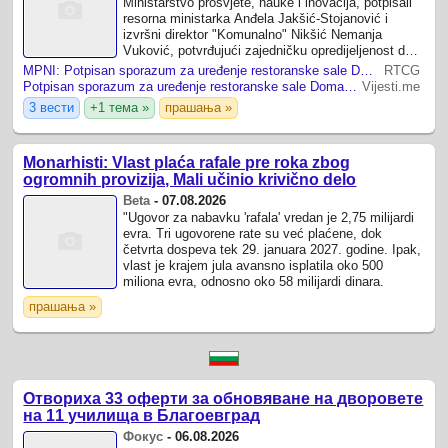
Ministarstvo prosvjete, nauke i inovacija, potpisali
resorna ministarka Anđela Jakšić-Stojanović i
izvršni direktor "Komunalno" Nikšić Nemanja
Vuković, potvrđujući zajedničku opredijeljenost da
kroz partnerstvo realizuju projekte koji ...
MPNI: Potpisan sporazum za uređenje restoranske sale Doma učenika i studenata u Baru
RTCG
Potpisan sporazum za uređenje restoranske sale Doma učenika i...
Vijesti.me
3 вести
+1 тема »
прашања »
Monarhisti: Vlast plaća rafale pre roka zbog
ogromnih provizija, Mali učinio krivično delo
Beta
-
07.08.2026
"Ugovor za nabavku 'rafala' vredan je 2,75 milijardi
evra. Tri ugovorene rate su već plaćene, dok
četvrta dospeva tek 29. januara 2027. godine. Ipak,
vlast je krajem jula avansno isplatila oko 500
miliona evra, odnosno oko 58 milijardi dinara.
прашања »
Отвориха 33 оферти за обновяване на дворовете
на 11 училища в Благоевград
Фокус
-
06.08.2026