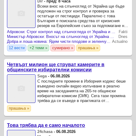
Dir
-
пред: 8 часа
Всеки внос на слънчоглед от Украйна ще бъде
подложен на строг контрол и проверка за
остатъци от пестициди. Паралелно с това
България е поискала средства от кризисния
резерв на Европейския съюз за подпомагане на
земеделските производители, а държавата ще
Абровски: Строг контрол над слънчогледа от Украйна и ВЕИ
Fakti
извърши пълна проверка на ...
Министър Абровски: Вносът на слънчоглед от Украйна ще се контролира
Dnes
Добра и лоша новина: Ядем чисти плодове и зеленчуци, но внасят домати за 30 цента
Actualno
12 вести
+2 теми »
сумирано »
прашања »
Четвърт милион ще струват камерите в
общинските избирателни комисии
Sega
-
06.08.2026
С последните промени в Изборния кодекс беше
въведено онлайн видео излъчване в реално
време на заседанията на 265-те общински
избирателни комисии (ОИК). Сега тази промяна
трябва да се въведе в практиката от
Централната избирателна комисия (ЦИК) и това
прашања »
ще струва поне четвърт ...
Това трябва да е само началото
24chasa
-
06.08.2026