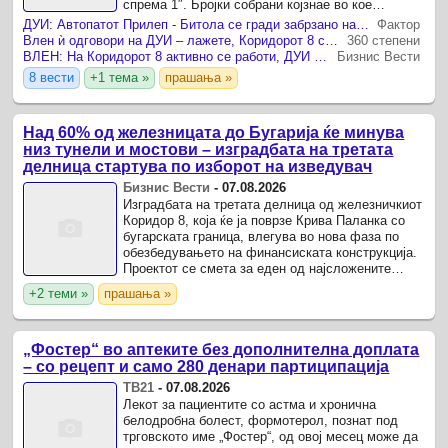
спрема 1″. Бројки собрани којзнае во кое
партиско кафуле.
ДУИ: Автопатот Прилеп - Битола се гради забрзано на сметка на Коридор 8 заради изборите
Фактор
Влен ѝ одговори на ДУИ – лажете, Коридорот 8 се гради
360 степени
ВЛЕН: На Коридорот 8 активно се работи, ДУИ се распаѓа
Бизнис Вести
8 вести
+1 тема »
прашања »
Над 60% од железницата до Бугарија ќе минува
низ тунели и мостови – изградбата на третата
делница стартува по изборот на изведувач
Бизнис Вести
-
07.08.2026
Изградбата на третата делница од железничкиот
Коридор 8, која ќе ја поврзе Крива Паланка со
бугарската граница, влегува во нова фаза по
обезбедувањето на финансиската конструкција.
Проектот се смета за еден од најсложените
инфраструктурни зафати во Македонија, бидејќи
+2 теми »
прашања »
повеќе од ...
„Фостер“ во аптеките без дополнителна доплата
– со рецепт и само 280 денари партиципација
ТВ21
-
07.08.2026
Лекот за пациентите со астма и хронична
белодробна болест, формотерол, познат под
трговското име „Фостер“, од овој месец може да