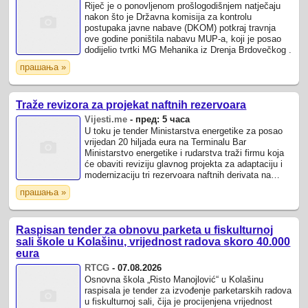
Riječ je o ponovljenom prošlogodišnjem natječaju
nakon što je Državna komisija za kontrolu
postupaka javne nabave (DKOM) potkraj travnja
ove godine poništila nabavu MUP-a, koji je posao
dodijelio tvrtki MG Mehanika iz Drenja Brdovečkog .
прашања »
Traže revizora za projekat naftnih rezervoara
Vijesti.me
-
пред: 5 часа
U toku je tender Ministarstva energetike za posao
vrijedan 20 hiljada eura na Terminalu Bar
Ministarstvo energetike i rudarstva traži firmu koja
će obaviti reviziju glavnog projekta za adaptaciju i
modernizaciju tri rezervoara naftnih derivata na
Terminalu Bar, a procijenjena ...
прашања »
Raspisan tender za obnovu parketa u fiskulturnoj
sali škole u Kolašinu, vrijednost radova skoro 40.000
eura
RTCG
-
07.08.2026
Osnovna škola „Risto Manojlović“ u Kolašinu
raspisala je tender za izvođenje parketarskih radova
u fiskulturnoj sali, čija je procijenjena vrijednost