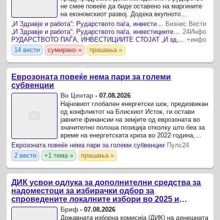
не смее повеќе да биде оставено на маргините
на економскиот развој. Додека вкупното
индустриско производство во јуни 2026 година
„И Здравје и работа“: Рударството паѓа, инвестициите стојат – државата мора да го ослободи развојниот потенцијал на Македонија
Бизнис Вести
пораснало за 6,5% во однос на ...
„И Здравје и работа“: Рударството паѓа, инвестициите стојат – државата мора да го ослободи развојниот потенцијал на Македонија
24Инфо
РУДАРСТВОТО ПАЃА, ИНВЕСТИЦИИТЕ СТОЈАТ „И здравје и работа“ бара државата да го ослободи развојниот потенцијал на Македонија
+инфо
14 вести
сумирано »
прашања »
Еврозоната повеќе нема пари за големи
субвенции
Во Центар
-
07.08.2026
Најновиот глобален енергетски шок, предизвикан
од конфликтот на Блискиот Исток, ги остави
јавните финансии на земјите од еврозоната во
значително полоша позиција отколку што беа за
време на енергетската криза во 2022 година,
предупредуваат експертите на Европската
Еврозоната повеќе нема пари за големи субвенции
Пулс24
централна ...
2 вести
+1 тема »
прашања »
ДИК усвои одлука за дополнителни средства за
надоместоци за избирачки одбор за
спроведените локалните избори во 2025 и
јануари 2026 година и тригодишен План за
Бриф
-
07.08.2026
вработувања
Државната изборна комисија (ДИК) на денешната