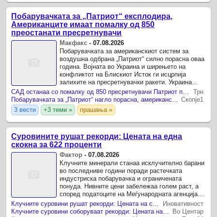
Побарувачката за „Патриот“ експлодира,
Американците имаат помалку од 850
преостанати пресретнувачи
Макфакс
-
07.08.2026
Побарувачката за американскиот систем за
воздушна одбрана „Патриот“ силно порасна оваа
година. Војната во Украина и ширењето на
конфликтот на Блискиот Исток ги исцрпија
залихите на пресретнувачки ракети. Украина
итно бара дополнителни системи за одбрана од
САД останаа со помалку од 850 пресретнувачи Патриот поради глобалната побарувачка
Трн
секојдневните руски ...
Побарувачката за „Патриот“ нагло порасна, американските залихи се речиси исцрпени
Скопје1
3 вести
+3 теми »
прашања »
Суровините рушaт рекорди: Цената на една
скокна за 622 проценти
Фактор
-
07.08.2026
Клучните минерали станаа исклучително барани
во последниве години поради растечката
индустриска побарувачка и ограничената
понуда. Нивните цени забележаа голем раст, а
според податоците на Меѓународната агенција
за енергија (IEA) од извештајот „Global Critical
Клучните суровини рушaт рекорди: Цената на само еден скокна за 622%!
Иновативност
Minerals Outlook ...
Клучните суровини соборуваат рекорди: Цената на само една скокна за 622 проценти
Во Центар