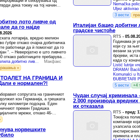
 информации и озборувања од
тврди дека токму на тој начин
ќи.
3 вести
пр
обитно лото ливче од
Италијан бацио добитни 
але да го најде
градске чистоће
8.2026
RTS
-
05.08.2
ската лотарија, вредно милион
Годинама је у
во ѓубре откако очајна добитничка
који су за ње
те работници да ѝ помогнат да го
везани за усп
јан “. – Неверојатно е што ливчето
бројеви, иста
0 откако работниците пребарувале
када су конач
Италијанка случајно фрлила добитно ливче од милион евра, комуналците го пронајдоа во камион за отпад
Макфакс
невероватно – 
прашања »
 ТОАЛЕТ НА ГРАНИЦА И
ли е нормален?!
5 вести
+4 
аборавил сопругата на граничниот
Чудан случај криминала 
должил кон Германија, а грешката
2.000 производа вредних
олку километри подоцна. Еден
их отказала
аничниот премин Градишка
RTS
-
пред: 1
ијалните мрежи, откако 46-
Токијска поли
р ...
»
компаније кој
ухапсила особ
бунува норвешките
инспирисаних 
 убило
примила и пл