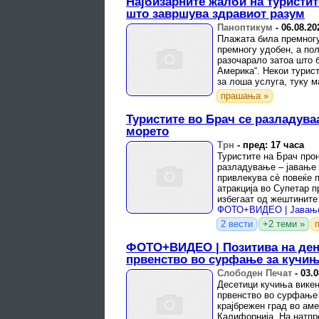
Најбизарните жалби на туристит
што завршува здравиот разум
Паноптикум
-
06.08.20
Плажата била премногу
премногу удобен, а по
разочарало затоа што б
Америка“. Некои турис
за лоша услуга, туку 
незадоволство – момент
прашања »
Туристите во Брач се разладува
морето
Трн
-
пред: 17 часа
Туристите на Брач про
разладување – јавање к
привлекува сè повеќе 
атракција во Супетар п
избегаат од жештините
поинаков начин.
2 вести
+2 теми »
ФОТО+ВИДЕО | Позитива на ден
првенство во сурфање за кучи
Слободен Печат
-
03.0
Десетици кучиња викен
првенство во сурфање 
крајбрежен град во ам
Калифорнија. На натпр