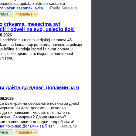
donačelnica upitala zašto se sastanku ...
Političarka se na važan sastanak javila iz kupatila: U pozadini veš i misteriozna tamna figura
Radio Sarajevo
теми »
прашања »
po crkvama, mesecima svi
ili i odveli na sud, usledio šok!
08.2026
i zadržale su u psihijatrijskoj ustanovi 48-
žamina Luisa, koji je, prema navodima policije
ao lešine životinja ispred i unutar crkava u
rest, u Hempširu, izazivajući uznemirenost
vništva.
и дайте да ядем! Допамин за 6
.08.2026
е към край на сериозните новини за днес!
черната ни доза допамин – няколко
о да ни напомнят, че светът е пълен с
смивка. Сервиране? Добри маниери?
ези отживелици и досадни подробности!
е храната!
Приключение на покрива: Допамин за 5 август
Actualno
тема »
прашања »