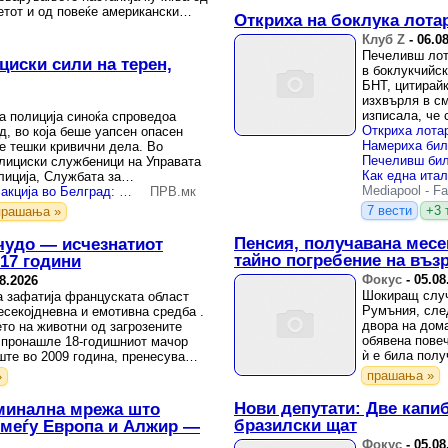
етот и од повеќе американски
Откриха на боклука лотар
Клуб Z
-
06.0
Печеливш лот
циски сили на терен,
в боклукчийск
БНТ, цитирайк
изхвърля в см
изписала, че 
а полиција синоќа спроведоа
нормално е сл
д, во која беше уапсен опасен
ќе тешки кривични дела. Во
олициски службеници на Управата
лиција, Службата за
Mediapool
-
Fa
навање, УКП ПУ ...
Драматична полициска акција во Белград: Опколен и уапсен опасен бегалец (Видео)
ПРВ.мк
7 вести
+3 
прашања »
Пенсия, получавана месе
чудо — исчезнатиот
тайно погребение на въз
17 години
Фокус
-
05.08
8.2026
Шокиращ случа
а зафатија француската област
Румъния, след
секојдневна и емотивна средба .
двора на дом
то на животни од загрозените
обявена повеч
о пронашле 18-годишниот мачор
ѝ е била полу
ште во 2009 година, пренесува
прашања »
»
Нови депутати: Две капи
иминална мрежа што
бразилски щат
 меѓу Европа и Алжир —
Фокус
-
05.08