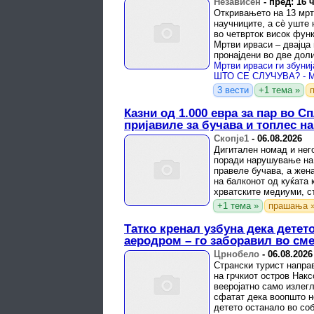
Независен
-
пред: 16 
Откривањето на 13 мрт
научниците, а сè уште 
во четврток висок фун
Мртви ирваси – двајца 
пронајдени во две дол
пребројување на ...
3 вести
+1 тема »
Казни од 1.000 евра за пар во С
пријавиле за бучава и топлес н
Скопје1
-
06.08.2026
Дигитален номад и него
поради нарушување на ј
правеле бучава, а жен
на балконот од куќата 
хрватските медиуми, с
неговата ...
+1 тема »
прашања 
Татко кренал узбуна дека детет
аеродром – го заборавил во см
Црнобело
-
06.08.2026
Странски турист напра
на грчкиот остров Накс
вееројатно само излегл
сфатат дека воопшто н
детето останало во соб