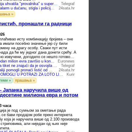
Nemačka policija uhvatila "provalnika" u supermarketu: Ispostavilo se da ima bodlje
Telegraf
Uljez aktivirao alarm u dućanu, stigla i policija: 'Četveronožan je, okrugao, bez zlih nakana'
24sata.hr
ашања »
листић, пронашли га радници
026
плаћивао исту комбинацију бројева – оне
га имали посебно значење јер су били
омену на драгу особу. Сваки пут исти
 нада да ће му једног дана донети срећу. А
но извучени, догодило се нешто готово
...
Listić lutrije vredan milion evra završio u kontejneru: Komunalni radnici pomogli vlasnici da ga pronađe
Euronews
DRAMA! Bacila tiket ne znajući da je osvojila milion €, a onda su stigli komunalci: Neko je na kraju plakao...
Telegraf
Komunalci u Italiji pomogli pronaći listić od milijun eura
24sata.hr
ĐUBRETARI POMOGLI U POTRAZI ZA LOTO LISTIĆEM VEDNIM MILION EVRA! Očajna dobitnica im se obratila kad je shvatila šta je bacila u smeće: Pravo čudo, ostao čitav
Kurir
теми »
прашања »
– Јапанка наручила више од
 десетине милиона евра и потом
3 часа
ција је под сумњом за ометање рада
а се бави продајом робе преко интернета
у која је наручила више од 2.100 производа
стриповима, али ниједан од њих није
атила.