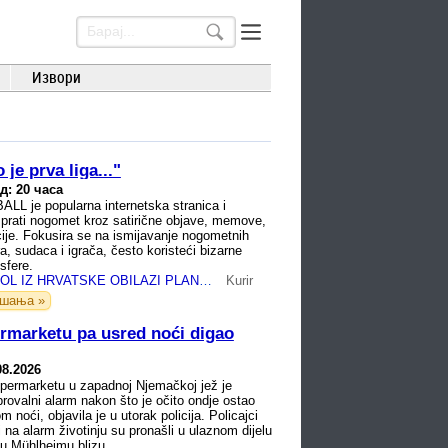
Извори
je prva liga..."
д: 20 часа
L je popularna internetska stranica i
 prati nogomet kroz satirične objave, memove,
cije. Fokusira se na ismijavanje nogometnih
a, sudaca i igrača, često koristeći bizarne
sfere.
APSURDAN GOL IZ HRVATSKE OBILAZI PLANETU: Svet gleda i ne veruje šta se desilo na stadionu u Puli
Kurir
ашања »
ermarketu pa usred noći digao
08.2026
rmarketu u zapadnoj Njemačkoj jež je
provalni alarm nakon što je očito ondje ostao
m noći, objavila je u utorak policija. Policajci
li na alarm životinju su pronašli u ulaznom dijelu
du Mühlheimu blizu ...