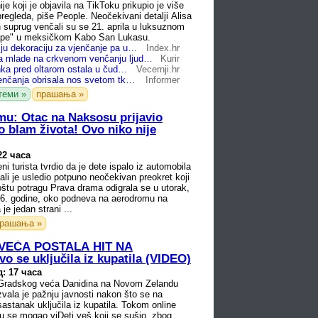
e koji je objavila na TikToku prikupio je više
pregleda, piše People. Neočekivani detalji Alisa
 suprug venčali su se 21. aprila u luksuznom
ape" u meksičkom Kabo San Lukasu.
Željela je jeftiniju dekoraciju za vjenčanje pa u aranžmanima dobila - povrće 😂
Index.hr
Zbog ovog gafa mlade na crkvenom venčanju ljudi vrište od smeha: Trenutak nepažnje postao viralan na mrežama
Kurir
VIDEO Mladenka pred oltarom ostala u čudu: 'Nisam mogla vjerovati što vidim u cvjetnim aranžmanima'
Vecernji.hr
Mlada usred venčanja obrisala nos svetom tkaninom: Snimak obišao svet i nasmejao milione (VIDEO)
Informer
теми »
прашања »
u: Otac na Naksosu prijavio
o blam života! Ovo niko nije
22 часа
i turista tvrdio da je dete ispalo iz automobila
ali je usledio potpuno neočekivan preokret koji
pštu potragu Prava drama odigrala se u utorak,
26. godine, oko podneva na aerodromu na
e jedan strani ...
рашања »
EĆA POSTALA HIT NA
 se uključila iz kupatila (VIDEO)
: 17 часа
adskog veća Danidina na Novom Zelandu
zvala je pažnju javnosti nakon što se na
astanak uključila iz kupatila. Tokom online
u se mogao viDeti veš koji se sušio, zbog