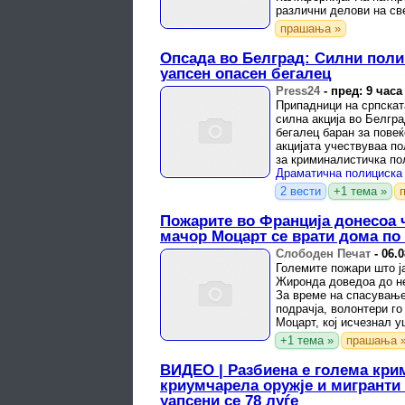
различни делови на св
сојузни држави.
прашања »
Опсада во Белград: Силни поли
уапсен опасен бегалец
Press24
-
пред: 9 часа
Припадници на српскат
силна акција во Белгра
бегалец баран за пове
акцијата учествуваа п
за криминалистичка по
криминалистичко разуз
2 вести
+1 тема »
Пожарите во Франција донесоа 
мачор Моцарт се врати дома по 
Слободен Печат
-
06.0
Големите пожари што ј
Жиронда доведоа до не
За време на спасување
подрачја, волонтери г
Моцарт, кој исчезнал у
„Еуроњуз“ .
+1 тема »
прашања 
ВИДЕО | Разбиена е голема кр
криумчарела оружје и мигранти
уапсени се 78 луѓе