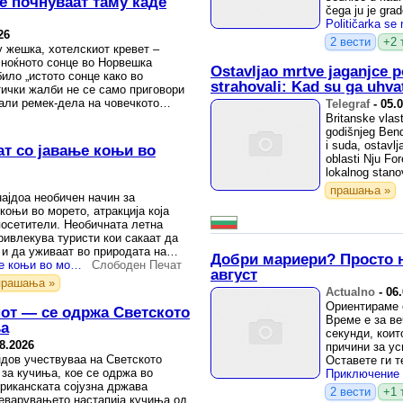
е почнуваат таму каде
čega ju je gra
26
2 вести
+2 
 жешка, хотелскиот кревет –
лноќното сонце во Норвешка
Ostavljao mrtve jaganjce 
ило „истото сонце како во
strahovali: Kad su ga uhvat
тички жалби не се само приговори
мали ремек-дела на човечкото
Telegraf
-
05.
и во кои ...
Britanske vlast
godišnjeg Bend
i suda, ostavlj
ат со јавање коњи во
oblasti Nju Fo
lokalnog stano
прашања »
најдоа необичен начин за
оњи во морето, атракција која
посетители. Необичната летна
ривлекува туристи кои сакаат да
 и да уживаат во природата на
Добри мариери? Просто н
ФОТО+ВИДЕО | Јавање коњи во море — необичната туристичка атракција што ги освојува посетителите на Брач
Слободен Печат
август
прашања »
Actualno
-
06
Ориентираме с
от — се одржа Светското
Време е за ве
ња
секунди, коит
8.2026
причини за у
дов учествуваа на Светското
Оставете ги т
за кучиња, кое се одржа во
Просто давайт
ериканската сојузна држава
2 вести
+1 
еварувањето настапија кучиња од