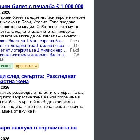
иен билет с печалба € 1 000 000
8.2026
ариен билет за един милион евро е намерен
и камион в Бари, Италия. Това предава
и световни медии. Собственичката му го
етта, след като машината за проверка
сумата не може да се изплати – какъвто
учаят с ...
Откриха лотариен билет за 1 млн. евро на боклука
Dnes
Намериха билет от лотарията за 1 милион евро в боклука в Италия
Dir
Печеливш билет от лотарията за 1 милион евро бе изровен от боклука в Италия
Fakti
Как една италианка изхвърли лотариен билет за 1 милион евро
DW
kti
теми »
прашања »
ци след смъртта: Разследват
растна жена
.2026
й се разследва от властите в окръг Галац,
 като възрастна жена е била погребана в
а си, без смъртта ѝ да бъде официално
е от година, като през това време пенсията
чавана от внучка ѝ.
бари нахлуха в парламента на
.2026