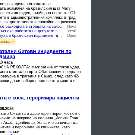
се разходиха в сградата на
ата асамблея на бразилския щат Мату
заснети на видео, съобщава порталът G1.
ето в административния комплекс в град
а как двете животни спокойно се разхождат
е и помещенията.
Две капибари се разходиха в сградата на законодателния съвет на бразилския щат Мату Гросу (ВИДЕО)
Nova
Капибари прекъснаха работата на депутати в Бразилия
Vesti
Капибари нахлуха в бразилския парламент, държали се възпитно ВИДЕО
Dnes
ашања »
фатални битови инциденти по
едмица
18 часа
СНА РЕКОЛТА: Мъж загина от токов удар,
манго с метален прът Обикновеният неделен
ревърна в трагедия в Сабах, след като 42-
реши да си набере плодове от дървото в…
та с коса, тероризира пациенти
.08.2026
 като Смъртта в характерен черен костюм с
 качил на покрива на болница „Исбити Глан
т Асаф, Денбишър, Уелс, и е започнал да
нтите и персонала на клиниката, като
нни писъци.