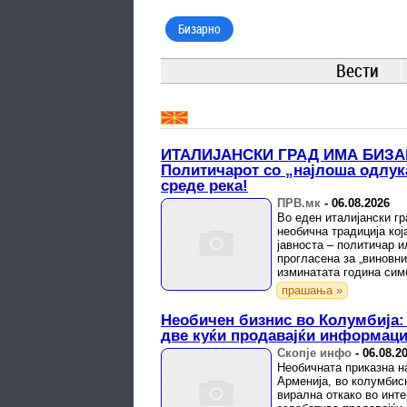
Бизарно
Вести
ИТАЛИЈАНСКИ ГРАД ИМА БИЗА
Политичарот со „најлоша одлук
среде река!
ПРВ.мк
-
06.08.2026
Во еден италијански гр
необична традиција кој
јавноста – политичар и
прогласена за „виновни
изминатата година сим
кафез потопен во ладн
прашања »
Необичен бизнис во Колумбија:
две куќи продавајќи информац
Скопје инфо
-
06.08.2
Необичната приказна н
Арменија, во колумбис
вирална откако во инте