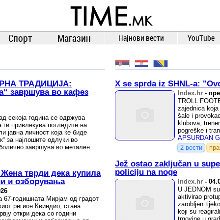
TIME.mk
ВЕСТИ
NEWS
Спорт
Магазин
Најнови вести
YouTube
РНА ТРАДИЦИЈА:
X se sprda iz SHNL-a: "Ovo 
а“ завршува во кафез
Index.hr
-
пре
TROLL FOOTBAL
zajednica koja
šale i provoka
ад секоја година се одржува
klubova, trener
а ги привлекува погледите на
pogreške i tran
ли јавна личност која ќе биде
к“ за најлошите одлуки во
болично завршува во метален
2 вести
пр
а река.
Jež ostao zaključan u sup
policiju na noge
 Жена тврди дека купила
ии и озборувања
Index.hr
-
04.
U JEDNOM supe
026
aktivirao protu
а 67-годишната Мирјам од градот
zarobljen tijeko
киот регион Квиндио, стана
koji su reagira
рвју откри дека со години
trgovine u gra