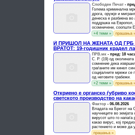
Слободен Печат
-
пре
Голема криминална мр
дрога, оружје и мигра
денеска е разбиена во 
поддршка на Европол, 
осомничени, соопшти Е
+4 теми »
прашања 
Ѝ ПРИШОЛ НА ЖЕНАТА ОД ГРБ 
ВРАТОТ: 19-годишник крадел л
ПРВ.мк
-
пред: 18 час
С. Р. (19) од околинат
сомнение дека извршил
граѓаните им кинел син
социјалните мрежи се 
од неговите грабежи.
+2 теми »
прашања 
Откриено е органско ѓубриво ко
светското производство на кака
Фактор
-
06.08.2026
Владата на Брегот на 
научниците во земјата 
вирусот што го напаѓа 
какао вирус, кој преди
растението и може да 
плодовите.
прашања »