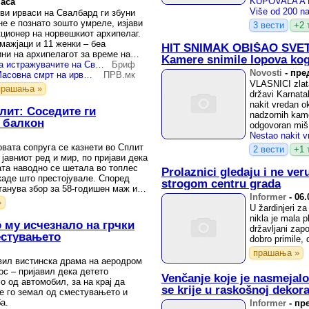
часа
ви ирваси на Свалбард ги збуни
не е познато зошто умреле, изјави
3 вести
+2 
кционер на норвешкиот архипелаг.
мажјаци и 11 женки – беа
HIT SNIMAK OBIŠAO SVET! 
ини на архипелагот за време на
Kamere snimile lopova kog
Мртви ирваси ги збунија истражувачите на Свалбард
Бриф
Novosti
-
пред
ШТО СЕ СЛУЧУВА? - Масовна смрт на ирваси, научниците не можат да откријат што ги усмртило!
ПРВ.мк
VLASNICI zlat
прашања »
državi Karnatak
nakit vredan o
плит: Соседите ги
nadzornih kame
а балкон
odgovoran miš, 
вата сопруга се казнети во Сплит
2 вести
+1 
авниот ред и мир, по пријави дека
ата наводно се шетала во топлес
Prolaznici gledaju i ne ver
каде што престојувале. Според
strogom centru grada
танува збор за 58-годишен маж и
Informer
-
06.
»
U žardinjeri za
nikla je mala p
о му исчезнало на грчки
državljani zap
естувањето
dobro primile, 
прашања »
вил вистинска драма на аеродром
ос – пријавил дека детето
Venčanje koje je nasmejalo 
о од автомобил, за на крај да
se krije u raskošnoj dekora
е го земал од сместувањето и
а.
Informer
-
пре