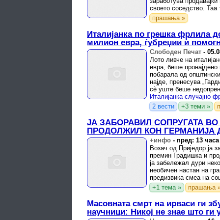
заработува продавајќи
своето соседство. Таа 
успеала да купи две ку
прашања »
Италијанка по грешка фрлила д
милион евра, ѓубреџии ѝ помогн
Слободен Печат
-
05.0
Лото ливче на италијан
евра, беше пронајдено 
побарала од општински
најде, пренесува „Гарди
сè уште беше недопрен
низ ...
2 вести
+3 теми »
ЈА ЗАБОРАВИЛ СОПРУГАТА ВО
ПРОДОЛЖИЛ КОН ГЕРМАНИЈА Да
+инфо
-
пред: 13 часа
Возач од Приједор ја з
премин Градишка и про
ја забележал дури нек
необичен настан на гр
предизвика смеа на соц
годишен маж од Приједо
+1 тема »
прашања 
Масовната смрт на ирваси ги з
научници: Никој не знае што ги