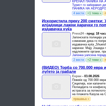
4 вести
+1 тема »
Искористила преку 200 сметки: 
илјадници лажни нарачки го по
издавачка куќа
Press24
-
пред: 18 час
Јапонската полиција у
сомнение дека го попр
издавачка куќа „Shueis
нарачки. Мају Јошида 
надлежните органи, при
постапки ги правела по
2 вести
+2 теми »
(ВИДЕО) Торба со 700.000 евра 
луѓето ја грабале
Екран
-
03.08.2026
Повеќе од 700.000 евр
Сицилија, кои капачите
Полицијата ги конфиску
истрагата за потеклото
на плажата Казуза на С
купови банкноти евра п
прашања »