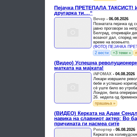
Пејачка ПРЕТЕПАЛА ТАКСИСТ! И 
другарка ти....“
Вечер
-
06.08.2026
Познатата пејачка од 
јавно проговори за неп
Белград, откривајќи де
возачот дал, според не
време на возењето.
2 вести
+3 теми »
(Видео) Успешна револуционерн
матката на мајката!
iNFOMAX
-
04.08.2026
Лекари извршиле револ
бебе и успешно кориги
сè уште било во утроба
Лондон, била опериран
26. недела од бремено
прашања »
(ВИДЕО) Ќерката на Адам Сендл
навика на славниот актер: Во ба
причината ги насмеа сите
Репортер
-
06.08.2026
Ќерката на холивудски