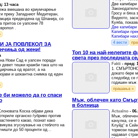
Две капибари 
д: 13 часа
Законодателн
ежа вмешана во криумчарење
Гросу и бяха 
нти преку Западниот Медитеран,
Видеото, засн
акција предводена од Шпанија, со
Куяба, показв
а притоа се уапсени 78
из коридорит
вропол .
»
4 вести
пр
И ЈА ПОВЛЕКОЛ ЗА
анчиња од жени!
Топ 10 на най-нелепите 
а
света през последната с
а на Нови Сад е уапсен поради
Fakti
-
пред: 
 девет тешки кражби така што на
1. СМЪРТОНО
џирчиња од вратот, а на
докато бере 
појави и шокантна снимка од еден
следобед се п
годишен мъж 
»
прашања »
е би можело да го спаси
Мъж, облечен като Смърт
о
в болница
Слоновата Коска објави дека
Actualno
-
06
откриле органско ѓубриво против
Мъж, облечен
растението какао, познат како
качулка, се е
звикува згуснување на стеблото на
Клуйд“ в Сейн
уништи до 50 проценти од
тормози пацие
надавал стра