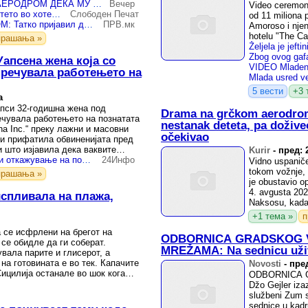
КРЕНАЛ ПАНИКА НА АЕРОДРОМ ДЕКА МУ ИСЧЕЗНАЛО ДЕТЕТО - Испаднало дека го заборавил во сместувањето
Вечер
Video ceremonij
Турист го заборавил детето во хотел во Грција, кренал тревога на аеродром мислејќи дека исчезнало
Слободен Печат
od 11 miliona 
ПАНИКА НА АЕРОДРОМ: Татко пријавил дека му исчезнало детето - го заборавил во сместувањето!
ПРВ.мк
Amoroso i njen
hotelu "The C
прашања »
Уапсена жена која со
пречувала работењето на
5 вести
+3 
а
апси 32-годишна жена под
Drama na grčkom aerodrom
ечувала работењето на познатата
nestanak deteta, pa dožive
ha Inc.“ преку лажни и масовни
očekivao
ги прифатила обвиненијата пред
 што изјавила дека ваквите
Kurir
-
пред: 
ради ...
Јапонка уапсена поради откажување на повеќе од 2.000 нарачки од онлајн продавница за книги
24Инфо
Vidno uspaničen
tokom vožnje, 
прашања »
je obustavio o
4. avgusta 20
испливала на плажа,
Naksosu, kada j
+1 тема »
п
а се исфрлени на брегот на
ODBORNICA GRADSKOG V
 се обидле да ги соберат.
MREŽAMA: Na sednicu uživo
вала парите и глисерот, а
 на готовината е во тек. Капачите
Novosti
-
пред
ицилија останале во шок кога
ODBORNICA Gr
очнале ...
Džo Gejler iza
službeni Zum s
sednice u kadr