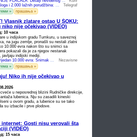
KUPOVALA A NIJE PLAĆALA: Detalji neviđenog skandala u Japanu – naručila strip-robu od 23,5 miliona evra pa sve otkazala, a evo šta se krije iza prevare
Kurir
Više od 200 naloga i 2.000 lažnih porudžbina: Žena sabotirala poznatu izdavačku kuću, a razlog je neverovatan
Telegraf
теми »
прашања »
Vlasnik zlatare ostao U ŠOKU:
 niko nije očekivao (VIDEO)
: 10 часа
are u indijskom gradu Tumkuru, u saveznoj
a, na jugu zemlje, pronašli su nestali zlatni
ko 10.000 evra nakon što su snimci sa
ra pokazali da je za njegov nestanak
javljaju indijski mediji.
Nestao nakit vrijedan 10.000 evra: Snimak otkrio krajnje neobičnog "lopova"
Nezavisne
тема »
прашања »
uju! Niko ih nije očekivao u
08.2026
 cveće u neposrednoj blizini Rudničke direkcije,
lantaža lubenica. Nju su zasadili kineski
olseni u ovom gradu, a lubenice su se tako
da su izbacile i prve plodove.
internet: Gosti nisu verovali šta
ciji (VIDEO)
д: 15 часа