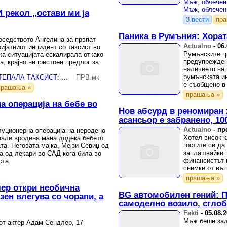
рекол „остави ми ја
3 вести
пр
Паника в Румъния: Хорат
соседството Ангелина за првпат
Actualno
-
06
ријатниот инцидент со таксист во
Румънските г
ка ситуацијата ескалирала откако
предупрежден
а, крајно непристоен предлог за
наличието на 
румънската и
(ФОТО) ПЕЈАЧКА ПРЕТЕПАЛА ТАКСИСТ: Тврди дека таксист ја испровоцирал, и рекол „остави ми ја другарка ти....“
ПРВ.мк
е съобщено в 
прашања »
домакинство 
прашања »
а операција на бебе во
Нов абсурд в реномиран 
асансьор е забранено, 10
Actualno
-
пр
уционерна операција на неродено
Хотел висок 
рале вродена мана додека бебето
гостите си да
та. Неговата мајка, Мејзи Севиџ од
заплашвайки г
а од лекари во САД кога била во
финансистът 
ста.
снимки от въ
хотела.
прашања »
ер откри необична
BG автомобилен гений: 
зен влегува со чорапи, а
самоделно возило, сглоб
Fakti
-
05.08.
Мъж беше зад
от актер Адам Сендлер, 17-