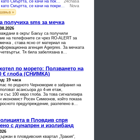
Мъж, облечен като Смъртта, се качи на покрива на болница в Уелс
24chasa
Мъж, облечен като Смъртта, се качи на покрива на болница в Уелс (СНИМКА)
Nova
ашања »
а получиха sms за мечка
.08.2026
раждани в окръг Бакъу са получили
ие на телефоните си чрез RO-ALERT за
мечка , става ясно от материал на
нформационна агенция Agerpres. За мечката
четвъртък. Тя била забелязана в
в румънския град Бупуши.
хотел по морето: Ползването на
0 € глоба (СНИМКА)
ед: 19 часа
клас по родното Черноморие е забранил на
 ползват асансьора до 4-ия етаж,
и със 100 евро глоба. За това сигнализира
и икономист Росен Симеонов, който показа
просното предупреждение, разлепено в
Полицията в Пловдив спря
ено с дунапрен и изолибанд
2026
ържан в пловдивския квартал „Тракия“,