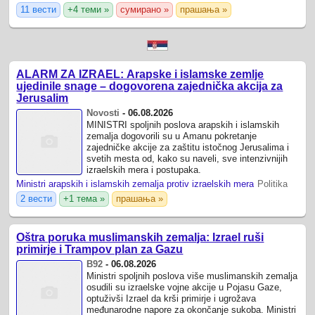
11 вести
+4 теми »
сумирано »
прашања »
ALARM ZA IZRAEL: Arapske i islamske zemlje
ujedinile snage – dogovorena zajednička akcija za
Jerusalim
Novosti
-
06.08.2026
MINISTRI spoljnih poslova arapskih i islamskih
zemalja dogovorili su u Amanu pokretanje
zajedničke akcije za zaštitu istočnog Jerusalima i
svetih mesta od, kako su naveli, sve intenzivnijih
izraelskih mera i postupaka.
Ministri arapskih i islamskih zemalja protiv izraelskih mera
Politika
2 вести
+1 тема »
прашања »
Oštra poruka muslimanskih zemalja: Izrael ruši
primirje i Trampov plan za Gazu
B92
-
06.08.2026
Ministri spoljnih poslova više muslimanskih zemalja
osudili su izraelske vojne akcije u Pojasu Gaze,
optuživši Izrael da krši primirje i ugrožava
međunarodne napore za okončanje sukoba. Ministri