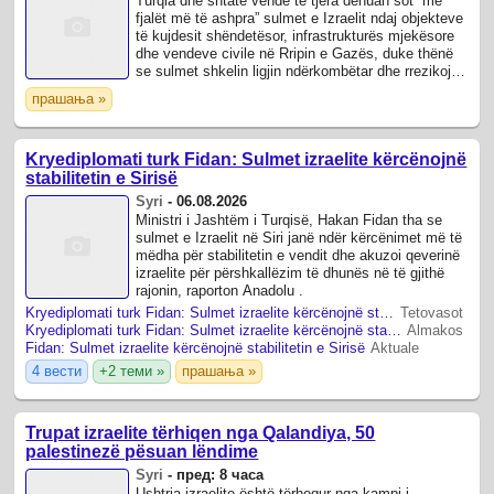
Turqia dhe shtatë vende të tjera dënuan sot “me
fjalët më të ashpra” sulmet e Izraelit ndaj objekteve
të kujdesit shëndetësor, infrastrukturës mjekësore
dhe vendeve civile në Rripin e Gazës, duke thënë
se sulmet shkelin ligjin ndërkombëtar dhe rrezikojnë
përpjekjet për të çuar ...
прашања »
Kryediplomati turk Fidan: Sulmet izraelite kërcënojnë
stabilitetin e Sirisë
Syri
-
06.08.2026
Ministri i Jashtëm i Turqisë, Hakan Fidan tha se
sulmet e Izraelit në Siri janë ndër kërcënimet më të
mëdha për stabilitetin e vendit dhe akuzoi qeverinë
izraelite për përshkallëzim të dhunës në të gjithë
rajonin, raporton Anadolu .
Kryediplomati turk Fidan: Sulmet izraelite kërcënojnë stabilitetin e Sirisë
Tetovasot
Kryediplomati turk Fidan: Sulmet izraelite kërcënojnë stabilitetin e Sirisë
Almakos
Fidan: Sulmet izraelite kërcënojnë stabilitetin e Sirisë
Aktuale
4 вести
+2 теми »
прашања »
Trupat izraelite tërhiqen nga Qalandiya, 50
palestinezë pësuan lëndime
Syri
-
пред: 8 часа
Ushtria izraelite është tërhequr nga kampi i