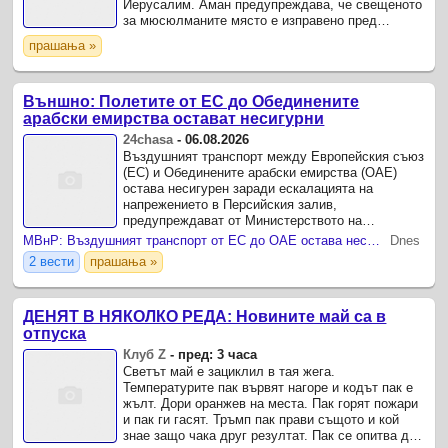
Йерусалим. Аман предупреждава, че свещеното
за мюсюлманите място е изправено пред
опасност да премине под пълен израелски
прашања »
контрол.
Външно: Полетите от ЕС до Обединените
арабски емирства остават несигурни
24chasa
-
06.08.2026
Въздушният транспорт между Европейския съюз
(ЕС) и Обединените арабски емирства (ОАЕ)
остава несигурен заради ескалацията на
напрежението в Персийския залив,
предупреждават от Министерството на
външните работи (МВнР).
МВнР: Въздушният транспорт от ЕС до ОАЕ остава несигурен
Dnes
2 вести
прашања »
ДЕНЯТ В НЯКОЛКО РЕДА: Новините май са в
отпуска
Клуб Z
-
пред: 3 часа
Светът май е зациклил в тая жега.
Температурите пак вървят нагоре и кодът пак е
жълт. Дори оранжев на места. Пак горят пожари
и пак ги гасят. Тръмп пак прави същото и кой
знае защо чака друг резултат. Пак се опитва да