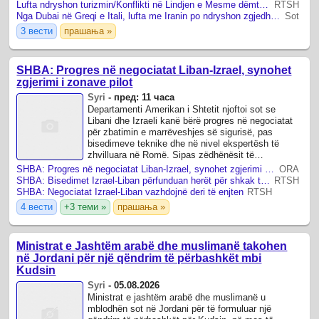
Lufta ndryshon turizmin/Konflikti në Lindjen e Mesme dëmton fluturimet dhe rrit kërkesën për Europën
RTSH
Nga Dubai në Greqi e Itali, lufta me Iranin po ndryshon zgjedhjet e pushuesve
Sot
3 вести
прашања »
SHBA: Progres në negociatat Liban-Izrael, synohet
zgjerimi i zonave pilot
Syri
-
пред: 11 часа
Departamenti Amerikan i Shtetit njoftoi sot se
Libani dhe Izraeli kanë bërë progres në negociatat
për zbatimin e marrëveshjes së sigurisë, pas
bisedimeve teknike dhe në nivel ekspertësh të
zhvilluara në Romë. Sipas zëdhënësit të
Departamentit Amerikan të Shtetit, palët janë ...
SHBA: Progres në negociatat Liban-Izrael, synohet zgjerimi i zonave pilot
ORA
SHBA: Bisedimet Izrael-Liban përfunduan herët për shkak të ngjarjeve në terren
RTSH
SHBA: Negociatat Izrael-Liban vazhdojnë deri të enjten
RTSH
4 вести
+3 теми »
прашања »
Ministrat e Jashtëm arabë dhe muslimanë takohen
në Jordani për një qëndrim të përbashkët mbi
Kudsin
Syri
-
05.08.2026
Ministrat e jashtëm arabë dhe muslimanë u
mblodhën sot në Jordani për të formuluar një