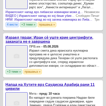
воено злосторство, соопштија денес „Хјуман
рајтс воч“, „Амнести интернешнл“ и „Легал
агенда“.
Израелскиот напад врз либански новинарки може да биде воено злосторство
Независен
ВИДЕО | Израелскиот напад во кој беше убиена новинарка во Либан е воено злосторство, велат организации за човекови права
Слободен Печат
HRW: Израелскиот напад во кој загина новинарка во Либан може да биде воено злосторство
Трн
4 вести
+3 теми »
прашања »
Израел тврди: Иран сè уште крие центрифуги,
заканата не е завршена
ПРВ.мк
-
05.08.2026
Израел смета дека иранската нуклеарна
програма не е целосно уништена и
предупредува дека Техеран сè уште располага
со центрифуги кои, според израелски
дипломатски извори, се складирани во областа
на планината Пикекс.
+3 теми »
прашања »
Напад на Хутите врз Саудиска Арабија рани 11
цивили
Мета
-
пред: 10 часа
Во нападот во јужната покраина Наџран биле
повредени седум саудиски државјани, еден
Јеменец, двајца Египќани и еден пакистански