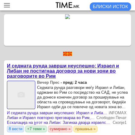
БЛИСКИ ИСТОК
И седмата рунда заврши неуспешно: Израел и
Либан не постигнаа договор за нови зони во
разговорите во Рим
Вечер Прес
-
пред: 2 часа
Седмата рунда разговори меѓу Израел и Либан,
одржани во Рим со посредство на САД, не успеа
да донесе конечен договор за проширување на
областа на спроведување на договорот, бидејќи
Израел одби да се повлече од новата зона во
јужен Либан и побара дополнителни проверки на
И седмата рунда заврши неуспешно: Израел и Либан не постигнаа договор за нови зони во разговорите во Рим
iNFOMAX
...
Либан и Израел повторно преговараа во Рим, но не се договорија за примирје и повлекување на израелската војска
Слободен Печат
Ескалација на југот на Либан: Загинаа двајца израелски војници
Скопје1
8 вести
+7 теми »
сумирано »
прашања »