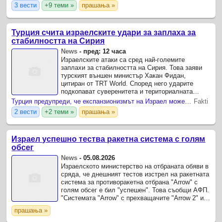
3 вести
+9 теми »
прашања »
Турция счита израелските удари за заплаха за
стабилността на Сирия
News
-
пред: 12 часа
Израелските атаки са сред най-големите
заплахи за стабилността на Сирия. Това заяви
турският външен министър Хакан Фидан,
цитиран от TRT World. Според него ударите
подкопават суверенитета и териториалната
цялост на Сирия.
Турция предупреди, че експанзионизмът на Израел може да предизвика глобална война
Fakti
2 вести
+2 теми »
прашања »
Израел успешно тества ракетна система с голям
обсег
News
-
05.08.2026
Израелското министерство на отбраната обяви в
сряда, че днешният тестов изстрел на ракетната
система за противоракетна отбрана "Arrow" с
голям обсег е бил "успешен". Това съобщи АФП.
"Системата "Arrow" с прехващачите "Arrow 2" и
"Arrow 3" доказа безпрецедентни и
прашања »
революционни ...