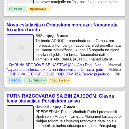
rasprave usmjerile na "niz političkih i vojnih pitanja
te da su bile ...
+1 тема »
прашања »
Nova eskalacija u Ormuskom moreuzu: Napadnuta
tri naftna broda
B92
-
пред: 3 часа
Tri broda ADNOC-a napadnuta su u Ormuskom
moreuzu, a kompanija navodi da je od početka rata
sa Iranom zabeleženo ukupno 15 napada na njena
plovila i objekte. Tri broda Nacionalne naftne
kompanije Abu Dabija (ADNOC ) napadnuta su
raketama i dronovima dok su ove nedelje prolazila
UDARI NA BRODOVE SE NASTAVLjAJU Abu Dabi: Napadnuta tri naaša broda u Ormuskom moreuzu, jedna osoba poginula
Novosti
...
Napadnuta tri broda raketama i dronovima u Ormuzu, jedna osoba poginula
Politika
ODJEKIVALE EKSPLOZIJE KOD ORMUZA Tanker prijavio detonacije blizu obale Omana
Blic
7 вести
+12 теми »
прашања »
PUTIN RAZGOVARAO SA BIN ZAJEDOM: Glavna
tema situacija u Persijskom zalivu
Novosti
-
пред: 7 часа
PREDSEDNIK Rusije Vladimir Putin i predsednik
Ujedinjenih Arapskih Emirata Muhamed bin Zajed el
Nahjan tokom telefonskog razgovora detaljno su
razmotrili aktuelnu situaciju u regionu Persijskog