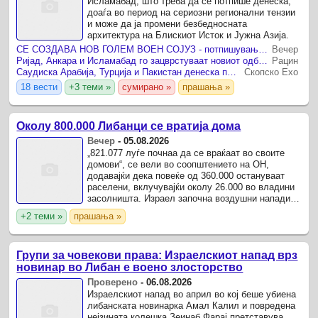
Исламабад, што треба да се потпише денеска,
доаѓа во период на сериозни регионални тензии
и може да ја промени безбедносната
архитектура на Блискиот Исток и Јужна Азија.
СЕ СОЗДАВА НОВ ГОЛЕМ ВОЕН СОЈУЗ - потпишувањето е денеска
Вечер
Ријад, Анкара и Исламабад го зацврстуваат новиот одбранбен триаголник
Рацин
Саудиска Арабија, Турција и Пакистан денеска потпишуваат важен одбранбен договор
Скопско Ехо
18 вести
+3 теми »
сумирано »
прашања »
Околу 800.000 Либанци се вратија дома
Вечер
-
05.08.2026
„821.077 луѓе почнаа да се враќаат во своите
домови“, се вели во соопштението на ОН,
додавајќи дека повеќе од 360.000 остануваат
раселени, вклучувајќи околу 26.000 во владини
засолништа. Израел започна воздушни напади и
копнена инвазија на Либан во кои загинаа повеќе
+2 теми »
прашања »
од 4.300 ...
Групи за човекови права: Израелскиот напад врз
новинар во Либан е воено злосторство
Проверено
-
06.08.2026
Израелскиот напад во април во кој беше убиена
либанската новинарка Амал Калил и повредена
нејзината колешка Зеинаб Фарај претставува