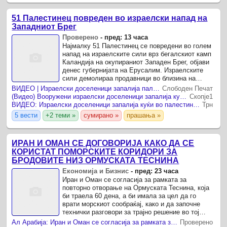
51 Палестинец повреден во израелски напад на
Западниот Брег
Проверено
-
пред: 13 часа
Најмалку 51 Палестинец се повредени во голем
напад на израелските сили врз бегалскиот камп
Каландија на окупираниот Западен Брег, објави
денес губернијата на Ерусалим. Израелските
сили демолираа продавници во близина на
контролниот пункт Каландија, воведоа
ВИДЕО | Израелски доселеници запалија палестински домови на Западниот Брег — жени и деца се повредени поради вдишување чад
Слободен Печат
полициски час во ...
(Видео) Вооружени израелски доселеници запалија куќи на Западниот Брег, има повредени
Скопје1
ВИДЕО: Израелски доселеници запалија куќи во палестинско село кај Хеброн
Трн
5 вести
+2 теми »
сумирано »
прашања »
ИРАН И ОМАН СЕ ДОГОВОРИЈА КАКО ДА СЕ
КОРИСТАТ ПОМОРСКИТЕ КОРИДОРИ ЗА
БРОДОВИТЕ НИЗ ОРМУСКАТА ТЕСНИНА
Економија и Бизнис
-
пред: 23 часа
Иран и Оман се согласија за рамката за
повторно отворање на Ормуската Теснина, која
би траела 60 дена, а би имала за цел да го
врати морскиот сообраќај, како и да започне
технички разговори за трајно решение во тој
период.
Ал Арабија: Иран и Оман се согласија за рамката за отворање на Ормускиот теснец
Проверено