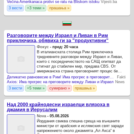
Većina Amerikanaca protivi se ratu na Bliskom istoku
Vijesti.ba
3 вести
+3 теми »
прашања »
Разговорите между Израел и Ливан в Рим
приключиха, обявиха ги за "продуктивни"
Фокус
-
пред: 20 часа
В италианската столица Рим приключиха
тридневните разговори между Израел и Ливан,
които с посредничеството на САЩ опитват да
стигнат до стабилен мир, предава CBS. От
американска страна преговорният процес бе
окачествен като "продуктивен“.
Деликатно равновесие в Рим! Има прогрес в преговорите между Ливан и Израел
Fakti
Axios: Има прогрес на преговорите между Ливан и Израел
News
3 вести
+5 теми »
сумирано »
прашања »
Над 2000 крайнодесни израелци влязоха в
джамия в Йерусалим
Nova
-
05.08.2026
Йордания свиква спешна среща на външните
министри от арабския и ислямския свят заради
напрежението около джамията „Ал Акса“ в