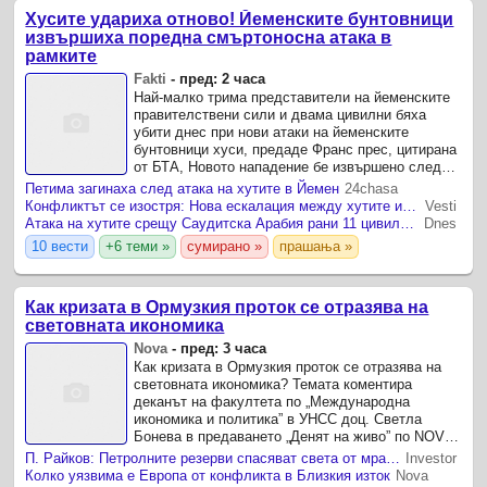
Хусите удариха отново! Йеменските бунтовници
извършиха поредна смъртоносна атака в
рамките
Fakti
-
пред: 2 часа
Най-малко трима представители на йеменските
правителствени сили и двама цивилни бяха
убити днес при нови атаки на йеменските
бунтовници хуси, предаде Франс прес, цитирана
от БТА, Новото нападение бе извършено след
вчерашните удари на хусите, които бяха най-
Петима загинаха след атака на хутите в Йемен
24chasa
смъртоносните, откакто ...
Конфликтът се изостря: Нова ескалация между хутите и Саудитска Арабия
Vesti
Атака на хутите срещу Саудитска Арабия рани 11 цивилни, Рияд предупреждава за нови удари
Dnes
10 вести
+6 теми »
сумирано »
прашања »
Как кризата в Ормузкия проток се отразява на
световната икономика
Nova
-
пред: 3 часа
Как кризата в Ормузкия проток се отразява на
световната икономика? Темата коментира
деканът на факултета по „Международна
икономика и политика” в УНСС доц. Светла
Бонева в предаването „Денят на живо” по NOVA
NEWS. Според доц.
П. Райков: Петролните резерви спасяват света от мрачния сценарий за цена на петрола от 200 долара
Investor
Колко уязвима е Европа от конфликта в Близкия изток
Nova