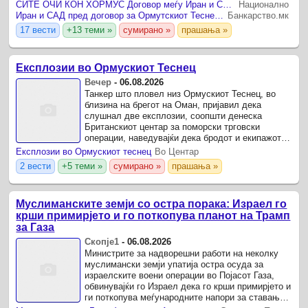
СИТЕ ОЧИ КОН ХОРМУС Договор меѓу Иран и САД може да го промени светот
Национално
Иран и САД пред договор за Ормутскиот Теснец, клучната рута за светската нафта
Банкарство.мк
17 вести
+13 теми »
сумирано »
прашања »
Експлозии во Ормускиот Теснец
Вечер
-
06.08.2026
Танкер што пловел низ Ормускиот Теснец, во
близина на брегот на Оман, пријавил дека
слушнал две експлозии, соопшти денеска
Британскиот центар за поморски трговски
операции, наведувајќи дека бродот и екипажот
се безбедни и дека не е пријавена штета врз
Експлозии во Ормускиот теснец
Во Центар
животната средина.
2 вести
+5 теми »
сумирано »
прашања »
Муслиманските земји со остра порака: Израел го
крши примирјето и го поткопува планот на Трамп
за Газа
Скопје1
-
06.08.2026
Министрите за надворешни работи на неколку
муслимански земји упатија остра осуда за
израелските воени операции во Појасот Газа,
обвинувајќи го Израел дека го крши примирјето и
ги поткопува меѓународните напори за ставање