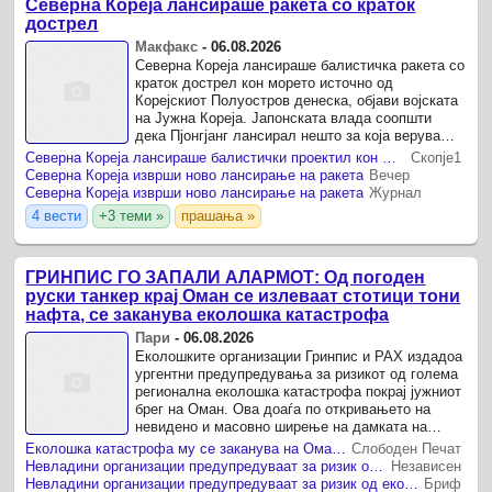
Северна Кореја лансираше ракета со краток
дострел
Макфакс
-
06.08.2026
Северна Кореја лансираше балистичка ракета со
краток дострел кон морето источно од
Корејскиот Полуостров денеска, објави војската
на Јужна Кореја. Јапонската влада соопшти
дека Пјонгјанг лансирал нешто за која верува
дека е балистичка ракета.
Северна Кореја лансираше балистички проектил кон Источното Море
Скопје1
Северна Кореја изврши ново лансирање на ракета
Вечер
Северна Кореја изврши ново лансирање на ракета
Журнал
4 вести
+3 теми »
прашања »
ГРИНПИС ГО ЗАПАЛИ АЛАРМОТ: Од погоден
руски танкер крај Оман се излеваат стотици тони
нафта, се заканува еколошка катастрофа
Пари
-
06.08.2026
Еколошките организации Гринпис и PAX издадоа
ургентни предупредувања за ризикот од голема
регионална еколошка катастрофа покрај јужниот
брег на Оман. Ова доаѓа по откривањето на
невидено и масовно ширење на дамката на
нафта од заглавен и дотраен танкер.
Eколошка катастрофа му се заканува на Оман — нафтата што тече од рускиот танкер загрозува резерват во кој живее грбавиот кит
Слободен Печат
Невладини организации предупредуваат за ризик од еколошка катастрофа во врска со нафтена дамка крај брегот на Оман
Независен
Невладини организации предупредуваат за ризик од еколошка катастрофа во врска со нафтена дамка крај брегот на Оман
Бриф