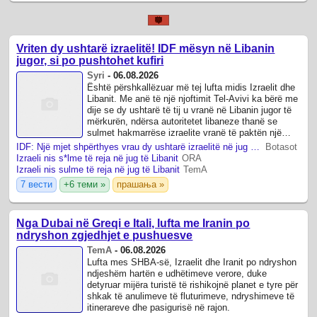
Vriten dy ushtarë izraelitë! IDF mësyn në Libanin
jugor, si po pushtohet kufiri
Syri
-
06.08.2026
Është përshkallëzuar më tej lufta midis Izraelit dhe
Libanit. Me anë të një njoftimit Tel-Avivi ka bërë me
dije se dy ushtarë të tij u vranë në Libanin jugor të
mërkurën, ndërsa autoritetet libaneze thanë se
sulmet hakmarrëse izraelite vranë të paktën një
person; ky ...
IDF: Një mjet shpërthyes vrau dy ushtarë izraelitë në jug të Libanit
Botasot
Izraeli nis s*lme të reja në jug të Libanit
ORA
Izraeli nis sulme të reja në jug të Libanit
TemA
7 вести
+6 теми »
прашања »
Nga Dubai në Greqi e Itali, lufta me Iranin po
ndryshon zgjedhjet e pushuesve
TemA
-
06.08.2026
Lufta mes SHBA-së, Izraelit dhe Iranit po ndryshon
ndjeshëm hartën e udhëtimeve verore, duke
detyruar mijëra turistë të rishikojnë planet e tyre për
shkak të anulimeve të fluturimeve, ndryshimeve të
itinerareve dhe pasigurisë në rajon.