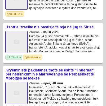
qëndrim të përbashkët për Kudsin, në mes të
masave të përshkallëzuara të paligjshme izraelite
që synojnë identitetin e qytetit dhe vendet e tij të
shenjta islame dhe të krishtera.
прашања »
Ushtria izraelite nis bastisje të reja në jug të Sirisë
Zhurnal
-
04.08.2026
Damask, 4 gusht Zhurnal.mk – Ushtria izraelite nisi
një valë të re bastisjesh në jug të Sirisë, sipas
Agjencisë Arabe Siriane të Lajmeve (SANA),
transmeton Anadolu. Forcat izraelite avancuan drejt
fshatit Mariya në zonën e Pellgut Yarmouk në
provincën Daraa në jugperëndim të ...
+1 тема »
прашања »
Kryeministri pakistanez thotë se është “i nderuar”
për nënshkrimin e Marrëveshjes së Përbashkët të
Mbrojtjes së Mekës
Zhurnal
-
пред: 40 мин
Islamabad, 7 gusht Zhurnal.mk – Kryeministri i
Pakistanit, Shehbaz Sharif, tha se ishte “i nderuar”
të nënshkruante Marrëveshjen e Përbashkët të
Mbrojtjes së Mekës së bashku me presidentin turk,
Recep Tayyip Erdogan, dhe princin saudit të