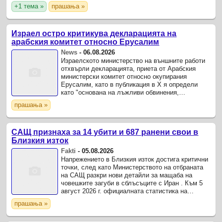
ограничи правото на американско гражданство
+1 тема »
прашања »
по рождение.
Израел остро критикува декларацията на
арабския комитет относно Ерусалим
News
-
06.08.2026
Израелското министерство на външните работи
отхвърли декларацията, приета от Арабския
министерски комитет относно окупирания
Ерусалим, като в публикация в X я определи
като "основана на лъжливи обвинения,
исторически изкривявания и пълно
прашања »
пренебрегване на фактите".
САЩ признаха за 14 убити и 687 ранени свои в
Близкия изток
Fakti
-
05.08.2026
Напрежението в Близкия изток достига критични
точки, след като Министерството на отбраната
на САЩ разкри нови детайли за мащаба на
човешките загуби в сблъсъците с Иран . Към 5
август 2026 г. официалната статистика на
Пентагона потвърждава за общо 687 ранени
прашања »
американски войници ...