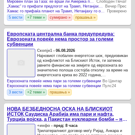
крај на конфликтот.
Мировен план за Газа: ќе врши ли Америка притисок врз Израел?
Слободен Печат
„Хамас“ го прифати предлогот на Трамп, Нетанјаху го одби
Вечер Прес
Хамас го прифаќа планот на Трамп, Нетанјаху го отфрла
Проверено
5 вести
+7 теми »
сумирано »
прашања »
Европската централна банка предупредува:
Еврозоната повеќе нема простор за големи
субвенции
Скопје1
-
06.08.2026
Најновиот глобален енергетски шок, предизвикан
од конфликтот на Блискиот Исток, ги затекна
јавните финансии на земјите од еврозоната во
значително полоша состојба отколку за време на
енергетската криза во 2022 година,
предупредуваат експертите на Европската
Еврозоната повеќе нема пари за големи субвенции
Во Центар
централна банка (ЕЦБ).
Еврозоната повеќе нема пари за големи субвенции
Пулс24
3 вести
+2 теми »
прашања »
НОВА БЕЗБЕДНОСНА ОСКА НА БЛИСКИОТ
ИСТОК Саудиска Арабија има пари и нафта,
Турција војска, а Пакистан нуклеарни бомби – на
повидок моќен воен сојуз
+инфо
-
пред: 8 часа
Трилатералниот договор меѓу Ријад, Анкара и