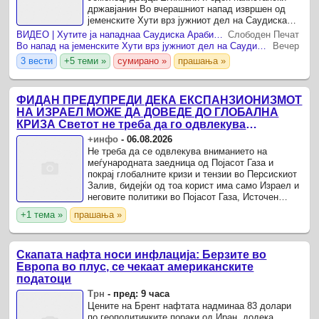
државјанин Во вчерашниот напад извршен од
јеменските Хути врз јужниот дел на Саудиска
Арабија беа повредени 11 цивили, соопшти воен
ВИДЕО | Хутите ја нападнаа Саудиска Арабија, повредени се 11 луѓе — меѓу нив и дете со тешки изгореници
Слободен Печат
претставник, а ...
Во напад на јеменските Хути врз јужниот дел на Саудиска Арабија повредени се 11 цивили
Вечер
3 вести
+5 теми »
сумирано »
прашања »
ФИДАН ПРЕДУПРЕДИ ДЕКА ЕКСПАНЗИОНИЗМОТ
НА ИЗРАЕЛ МОЖЕ ДА ДОВЕДЕ ДО ГЛОБАЛНА
КРИЗА Светот не треба да го одвлекува
вниманието од Газа
+инфо
-
06.08.2026
Не треба да се одвлекува вниманието на
меѓународната заедница од Појасот Газа и
покрај глобалните кризи и тензии во Персискиот
Залив, бидејќи од тоа корист има само Израел и
неговите политики во Појасот Газа, Источен
Ерусалим и во Западен Брег, вели шефот на
+1 тема »
прашања »
турската дипломатија ...
Скапата нафта носи инфлација: Берзите во
Европа во плус, се чекаат американските
податоци
Трн
-
пред: 9 часа
Цените на Брент нафтата надминаа 83 долари
по геополитичките пораки од Иран, додека