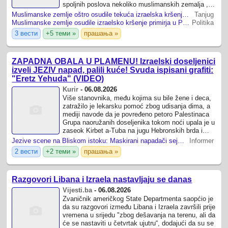
spoljnih poslova nekoliko muslimanskih zemalja ,
uključujući Tursku , Saudijsku ...
Muslimanske zemlje oštro osudile tekuća izraelska kršenja primirja u Pojasu Gaze
Tanjug
Muslimanske zemlje osudile izraelsko kršenje primirja u Pojasu Gaze
Politika
3 вести
+5 теми »
прашања »
ZAPADNA OBALA U PLAMENU! Izraelski doseljenici
izveli JEZIV napad, palili kuće! Svuda ispisani grafiti:
"Eretz Yehuda" (VIDEO)
Kurir
-
06.08.2026
Više stanovnika, među kojima su bile žene i deca,
zatražilo je lekarsku pomoć zbog udisanja dima, a
mediji navode da je povređeno petoro Palestinaca
Grupa naoružanih doseljenika tokom noći upala je u
zaseok Kirbet a-Tuba na jugu Hebronskih brda i
zapalila nekoliko stambenih ...
Jezive scene na Bliskom istoku: Maskirani napadači sejali vatru i ostavili zagonetnu poruku (VIDEO)
Informer
2 вести
+2 теми »
прашања »
Razgovori Libana i Izraela nastavljaju se danas
Vijesti.ba
-
06.08.2026
Zvaničnik američkog State Departmenta saopćio je
da su razgovori između Libana i Izraela završili prije
vremena u srijedu "zbog dešavanja na terenu, ali da
će se nastaviti u četvrtak ujutru“, dodajući da su se