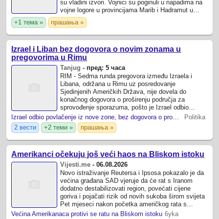
su vladini izvori. Vojnici su poginuli u napadima na
vojne logore u provincijama Marib i Hadramut u
centralnom i istočnom delu ...
+1 тема »
прашања »
Izrael i Liban bez dogovora o novim zonama u
pregovorima u Rimu
Tanjug
-
пред: 5 часа
RIM - Sedma runda pregovora između Izraela i
Libana, održana u Rimu uz posredovanje
Sjedinjenih Američkih Država, nije dovela do
konačnog dogovora o proširenju područja za
sprovođenje sporazuma, pošto je Izrael odbio
povlačenje iz nove zone na jugu Libana i zatražio
Izrael odbio povlačenje iz nove zone, bez dogovora o proširenju sporazuma sa Libanom
Politika
dodatne ...
2 вести
+2 теми »
прашања »
Amerikanci očekuju još veći haos na Bliskom istoku
Vijesti.me
-
06.08.2026
Novo istraživanje Reutersa i Ipsosa pokazalo je da
većina građana SAD vjeruje da će rat s Iranom
dodatno destabilizovati region, povećati cijene
goriva i pojačati rizik od novih sukoba širom svijeta
Pet mjeseci nakon početka američkog rata s
Iranom, broj Amerikanaca koji očekuju ...
Većina Amerikanaca protivi se ratu na Bliskom istoku
6yka