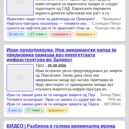
инвеститорите на европските пазари ги следат
податоците од САД. Европските берзански
индекси денеска забележаа нов раст и се
приближија до рекордни нивоа, додека цената на
Иранскиот нацрт-план за деблокада на Ормуцкиот Теснец ја поскапе нафтата
Проверено
суровата нафта Брент се ...
Нафтата повторно поскапува — тензиите околу Ормускиот Tеснец во фокусот на Волстрит
Слободен Печат
Цената на нафтата расте по иранскиот план за ограничување на пловидбата низ Ормутскиот Теснец
Банкарство.мк
16 вести
+13 теми »
сумирано »
прашања »
Иран предупредува: Нов американски напад ќе
предизвика одмазда врз енергетската
инфраструктура во Заливот
ТВ21
-
05.08.2026
Иран испратил јасно предупредување до земјите
од Персискиот Залив дека секој нов
американски напад врз негова територија ќе
биде проследен со одмазднички напади врз
клучната енергетска инфраструктура во
регионот.
Иран се закани дека ќе ги нападне земјите од Персискиот Залив доколку САД извршат нови напади
Вечер Прес
Тензиите ескалираат: Иран се закани со удари врз енергетската инфраструктура во Заливот
ПРВ.мк
Иран се закани дека ќе ги нападне земјите од Персискиот Залив доколку САД извршат нови напади
iNFOMAX
5 вести
+7 теми »
прашања »
ВИДЕО | Разбиена е голема криминална мрежа