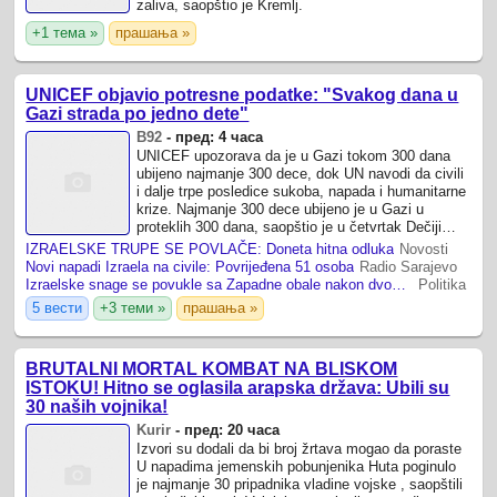
zaliva, saopštio je Kremlj.
+1 тема »
прашања »
UNICEF objavio potresne podatke: "Svakog dana u
Gazi strada po jedno dete"
B92
-
пред: 4 часа
UNICEF upozorava da je u Gazi tokom 300 dana
ubijeno najmanje 300 dece, dok UN navodi da civili
i dalje trpe posledice sukoba, napada i humanitarne
krize. Najmanje 300 dece ubijeno je u Gazi u
proteklih 300 dana, saopštio je u četvrtak Dečiji
fond Ujedinjenih nacija (UNICEF), ...
IZRAELSKE TRUPE SE POVLAČE: Doneta hitna odluka
Novosti
Novi napadi Izraela na civile: Povrijeđena 51 osoba
Radio Sarajevo
Izraelske snage se povukle sa Zapadne obale nakon dvodnevne racije
Politika
5 вести
+3 теми »
прашања »
BRUTALNI MORTAL KOMBAT NA BLISKOM
ISTOKU! Hitno se oglasila arapska država: Ubili su
30 naših vojnika!
Kurir
-
пред: 20 часа
Izvori su dodali da bi broj žrtava mogao da poraste
U napadima jemenskih pobunjenika Huta poginulo
je najmanje 30 pripadnika vladine vojske , saopštili