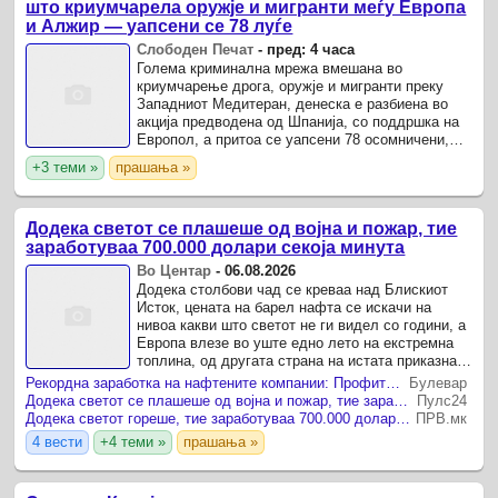
што криумчарела оружје и мигранти меѓу Европа
и Алжир — уапсени се 78 луѓе
Слободен Печат
-
пред: 4 часа
Голема криминална мрежа вмешана во
криумчарење дрога, оружје и мигранти преку
Западниот Медитеран, денеска е разбиена во
акција предводена од Шпанија, со поддршка на
Европол, а притоа се уапсени 78 осомничени,
соопшти Европол .
+3 теми »
прашања »
Додека светот се плашеше од војна и пожар, тие
заработуваа 700.000 долари секоја минута
Во Центар
-
06.08.2026
Додека столбови чад се креваа над Блискиот
Исток, цената на барел нафта се искачи на
нивоа какви што светот не ги видел со години, а
Европа влезе во уште едно лето на екстремна
топлина, од другата страна на истата приказна,
се вртеа милијарди долари.
Рекордна заработка на нафтените компании: Профитот се искачи на 93 милијарди долари
Булевар
Додека светот се плашеше од војна и пожар, тие заработуваа 700.000 долари секоја минута
Пулс24
Додека светот гореше, тие заработуваа 700.000 долари секоја минута
ПРВ.мк
4 вести
+4 теми »
прашања »