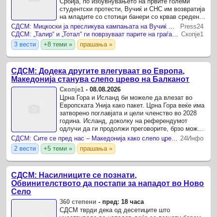
Србија, по избувнувањето на првите големи
студентски протести, Вучиќ и СНС им возвратија
на младите со стотици банери со крвав среден
прст поставени низ целата земја, велат од
СДСМ: Мицкоски ја пресликува кампањата на Вучиќ со навреди и притисоци врз младите
Press24
СДСМ.
СДСМ: „Талир“ и „Тотал“ ги поврзуваат парите на граѓаните, народот не смее да биде „талог“
Скопје1
3 вести
+8 теми »
прашања »
СДСМ: Додека другите влегуваат во Европа,
Македонија станува слепо црево на Балканот
Скопје1
-
08.08.2026
Црна Гора и Исланд би можеле да влезат во
Европската Унија како пакет. Црна Гора веќе има
затворено поглавјата и цели членство во 2028
година. Исланд, доколку на референдумот
одлучи да ги продолжи преговорите, брзо може
да ја стигне. Албанија напредува. Молдавија
СДСМ: Сите се пред нас – Македонија како слепо црево на Балканот
24Инфо
напредува.
2 вести
+5 теми »
прашања »
СДСМ: Насилниците се познати,
Обвинителството да постапи за нападот во Ново
Село
360 степени
-
пред: 18 часа
СДСМ тврди дека од десетиците што