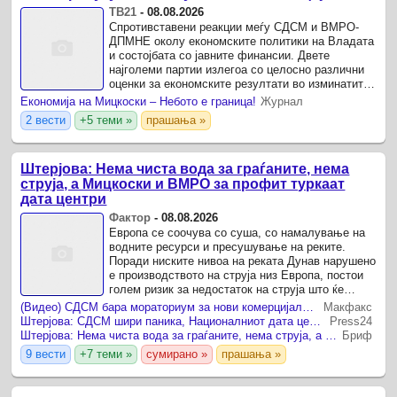
ТВ21
-
08.08.2026
Спротивставени реакции меѓу СДСМ и ВМРО-
ДПМНЕ околу економските политики на Владата
и состојбата со јавните финансии. Двете
најголеми партии излегоа со целосно различни
оценки за економските резултати во изминатите
две години.
Економија на Мицкоски – Небото е граница!
Журнал
2 вести
+5 теми »
прашања »
Штерјова: Нема чиста вода за граѓаните, нема
струја, а Мицкоски и ВМРО за профит туркаат
дата центри
Фактор
-
08.08.2026
Европа се соочува со суша, со намалување на
водните ресурси и пресушување на реките.
Поради ниските нивоа на реката Дунав нарушено
е производството на струја низ Европа, постои
голем ризик за недостаток на струја што ќе
доведе до значително покачување на цените.
(Видео) СДСМ бара мораториум за нови комерцијални дата центри, ВМРО-ДПМНЕ возвраќа дека Националниот дата центар е во корист на граѓаните
Макфакс
Штерјова: СДСМ шири паника, Националниот дата центар е во корист на граѓаните
Press24
Штерјова: Нема чиста вода за граѓаните, нема струја, а Мицкоски и ВМРО за профит туркаат дата центри
Бриф
9 вести
+7 теми »
сумирано »
прашања »