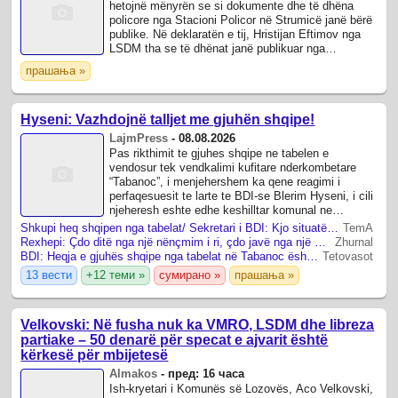
hetojnë mënyrën se si dokumente dhe të dhëna
policore nga Stacioni Policor në Strumicë janë bërë
publike. Në deklaratën e tij, Hristijan Eftimov nga
LSDM tha se të dhënat janë publikuar nga
funksionarë të VMRO-DPMNE-së dhe kërkoi ...
прашања »
Hyseni: Vazhdojnë talljet me gjuhën shqipe!
LajmPress
-
08.08.2026
Pas rikthimit te gjuhes shqipe ne tabelen e
vendosur tek vendkalimi kufitare nderkombetare
“Tabanoc”, i menjehershem ka qene reagimi i
perfaqesuesit te larte te BDI-se Blerim Hyseni, i cili
njeheresh eshte edhe keshilltar komunal ne
Komunen e Kumanoves.
Shkupi heq shqipen nga tabelat/ Sekretari i BDI: Kjo situatë po ndodh në mënyrë sistematike, është krim gjuhësor
TemA
Rexhepi: Çdo ditë nga një nënçmim i ri, çdo javë nga një degradim i ri
Zhurnal
BDI: Heqja e gjuhës shqipe nga tabelat në Tabanoc është shkelje e ligjit dhe provokim i rëndë
Tetovasot
13 вести
+12 теми »
сумирано »
прашања »
Velkovski: Në fusha nuk ka VMRO, LSDM dhe libreza
partiake – 50 denarë për specat e ajvarit është
kërkesë për mbijetesë
Almakos
-
пред: 16 часа
Ish-kryetari i Komunës së Lozovës, Aco Velkovski,