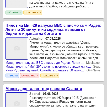
на фестивала на духовата музика на Гуча в
Драгичево, Сърбия, съобщава сръбското
издание „Блиц“ (Blitz), позовавайки се на
+2 теми »
прашања »
изказване на очевидец ...
Пилот на МиГ-29 напуска ВВС с писмо към Радев:
Летя по 30 минути на седмица, взимаш от
бедните и даваш на богатите
Actualno
-
07.08.2026
Писмо на млад пилот от авиобаза "Долна
Митрополия", с което се обръща към премиера
Румен Радев, критикува системата и обявява,
че я напуска, взриви социалните мрежи. Старши-
лейтенант Радостин Влайчовски обяви, че денят
му минава в четене на книги и ровене в
Млад пилот напуска ВВС с писмо до Радев: Летях по 30 минути на седмица, лека дрямка и скролване
Mediapool
социалните мрежи ...
Млад пилот на "МиГ-29" скочи на премиера заради липса на пари и полети
Sega
Чичо Румене, здравей: Службата минава в 30 минути полет седмично, после лека дрямка и скролване
OFFNews
4 вести
сумирано »
прашања »
Марек даде талант под наем на Славата
Sportal
-
07.08.2026
Ръководствата на ФК Марек 1915 (Дупница) и
ФК Струмска слава (Радомир) постигнаха
споразумение за преотстъпването на младия