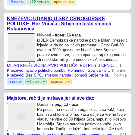
18 вести
+22 теми »
прашања »
KNEŽEVIĆ UDARIO U SRŽ CRNOGORSKE
POLITIKE: Bez Vučića i Srbije ne biste smenili
Đukanovića
Novosti
-
пред: 16 часа
LIDER Demokratske narodne partije Milan Knežević
izjavio je da do političkih promena u Crnoj Gori 30.
avgusta 2020. godine ne bi došlo bez Srpske
pravoslavne crkve, njenih eparhija, srpskog naroda,
ali i podrške Srbije i predsednika Aleksandra
Vučića.
MILAN KNEŽEVIĆ NAJAVIO POLITIČKI POTRES U CRNOJ GORI! Otkrio i kada tačno počinje: "Pitanje je da li Spajić može da ostane premijer posle ovoga"
Blic
Knežević najavio političku bombu: Pomenuo i Spajića - sledi potres u Vladi Crne Gore
Informer
Knežević: Bez SPC, srpskog naroda i pomoći Srbije ne bi bilo pobede 30. avgusta
Politika
5 вести
+1 тема »
прашања »
Majstore, reč ti je mršava jer si sve dao
Danas
-
пред: 13 часа
Po podacima nevladinih organizacija sa KiM, koje
baš nisu sklone Srbima, kažu da je za vreme tvoje
vladavine više od 50 hiljada Srba napustilo Kosovo
i Metohiju. Srpska narodna poslovica kaže „niko
krupno ko Turčin ne laže“. Ima neko ko laže i više.
Bivši član pregovaračkog tima Beograda u otvorenom pismu Vučiću: U pravu su studenti, izdao si Kosovo
021