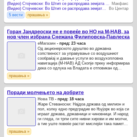
(Видео) Стојчевски: Во Штип се распродава земјата за бизнис интересите на ВМРО – бараме итно поништување на огласите
Макфакс
(Видео) Стојчевски: Во Штип се распродава земјата за бизнис интересите на ВМРО – бараме итно поништување на огласите
Во Центар
5 вести
прашања »
Горан Јандреоски не е повеќе во НО на М-НАВ, за
нов член избрана Снежана Филиповска-Павлеска
еМагазин
-
пред: 23 часа
Од акционерското друштво во државна
сопственост за управување со воздушниот
сообраќај и давање услуги во воздухопловна
навигација (М-НАВ) АД Скопје преку информираа
дека со одлука на Владата е отповикан од
Надзорниот одбор (НО) на Друштвото. За нов
прашања »
член на НО е избрана .
Поради молчењето на добрите
Нова ТВ
-
пред: 18 часа
Жаре Стеваноски: Најдоа држава од милион и
пол, колку едно предградие во Њујорк во која си
играат држава, државници и чиновници. И народ
ги гледа, ги трпи сите нивни хирови и им молчи,
а тие уште повеќе растат мислејќи така паметни
бесконечно ќе го водат стадото, гледајќи не од
прашања »
...