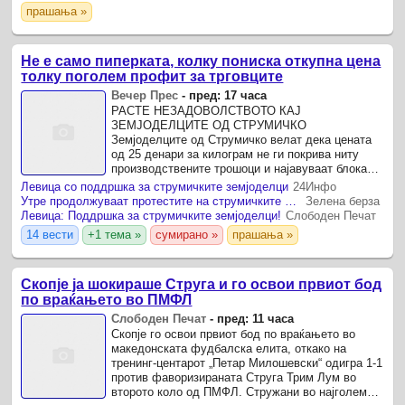
Драган Ковачки, повеќе отколку луѓето од
прашања »
врхушката на СДСМ на кои се ...
Не е само пиперката, колку пониска откупна цена
толку поголем профит за трговците
Вечер Прес
-
пред: 17 часа
РАСТЕ НЕЗАДОВОЛСТВОТО КАЈ
ЗЕМЈОДЕЛЦИТЕ ОД СТРУМИЧКО
Земјоделците од Струмичко велат дека цената
од 25 денари за килограм не ги покрива ниту
производствените трошоци и најавуваат блокади
доколку нема решение. Бараат државата да се
Левица со поддршка за струмичките земјоделци
24Инфо
вклучи за утврдување реални производствени
Утре продолжуваат протестите на струмичките земјоделци – најавено е мало зголемување на цената на пиперката
Зелена берза
цени и ...
Левица: Поддршка за струмичките земјоделци!
Слободен Печат
14 вести
+1 тема »
сумирано »
прашања »
Скопје ја шокираше Струга и го освои првиот бод
по враќањето во ПМФЛ
Слободен Печат
-
пред: 11 часа
Скопје го освои првиот бод по враќањето во
македонската фудбалска елита, откако на
тренинг-центарот „Петар Милошевски“ одигра 1-1
против фаворизираната Струга Трим Лум во
второто коло од ПМФЛ. Стружани во најголем