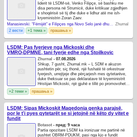
liderit të LSDM-së, Venko Filipçe, së bashku me
disa persona në Strumicë, duke kritikuar zgjedhjen
e shoqërisë së tij dhe duke e lidhur atë me ish-
kryeministrin Zoran Zaev.
Manasievski: “Fëmijët” e Filipçes nga Novo Selo janë dhunues dhe tregtarë droge të dënuar
Zhurnal
2 вести
+1 тема »
прашања »
LSDM: Pas fyerjeve nga Mickoski dhe
VMRO‑DPMNE, tani fyerje edhe nga Stoilkovic
Zhurnal
-
07.08.2026
Shkup, 7 gusht, Zhurnal.mk – L SDM e akuzon
pushtetin për, siç thonë, një fushatë të orkestruar
fyerjesh, urrejtjeje dhe përçarjesh mes qytetarëve,
duke theksuar se pas deklaratave të kryeministrit
Hristijan Mickoski, një gjuhë e tillë po promovohet
edhe në profilin e ...
+2 теми »
прашања »
LSDM: Sipas Mickoskit Maqedonia qenka parajsë,
por le t'i pyes qytetarët se si jetojnë në këto dy vitet e
fundit
Botasot
-
пред: 9 часа
Partia opozitare LSDM ka ironizuar me partinë në
pushtet OBRM-PDUKM, pasi nga kjo e fundit