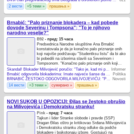
2 вести
+5 теми »
прашања »
Brnabić: "Palo priznanje blokadera – kad pobede
dovode Severinu i Tompsona"; "To je njihovo
narodno veselje?"
B92
-
пред: 15 часа
Predsednica Narodne skupštine Ana Brnabić
konstatovala je da je konačno palo priznanje onih
koji najviše podržavaju "Studentksu listu" da bi ako
bi pobedili na izborima slavili sa Severinom i
Tompsonom. "Konačno palo priznanje onih koji
najviše podržavaju "studentsku" listu - ...
Skandal! Blokader Milivojević poručio: "Tako je, kad mi pobedimo, u Beogradu će pevati i Tompson i Severina" (FOTO)
Informer
Brnabić odgovorila blokaderima: Imate najveće šanse da pobedite na izborima u Hrvatskoj
Politika
BRNABIĆ ŽESTOKO ODGOVORILA MILIVOJEVIĆU: "Prvi koncert u ’slobodnoj’ Srbiji obećali ste Severini i Tompsonu"
Novosti
14 вести
+3 теми »
сумирано »
прашања »
NOVI SUKOB U OPOZICIJI: Đilas se žestoko obrušio
na Milivojevića i Demokratsku stranku!
Pink
-
пред: 7 часа
Tajkun i lider Stranke slobode i pravde (SSP)
Dragan Đilas oštro je kritikovao Srđana Milivojevića
i Demokratsku stranku zbog odluke da podrže
blokadere i bojkotonaju izbore. Gostujući na