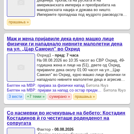
деценија: пропаста на руската и на
американската империја и преобразбата на
македонската нација и држава во ништо.
Империите пропаднаа под мудрото раководство
на двајца лудаци, а Македонците наебаа под
прашања »
мудрото раководство на ...
Маж и жена пријавиле дека едно машко лице
физички ги нападнало нивните малолетни дена
на ул. „Цар Самоил“ во Охрид
Охрид1
-
пред: 7 часа
На 08.08.2026 во 10:35 часот во СВР Охрид, 49-
годишна жена и лице на (51), двете од Охрид,
пријавиле дека околу 01:00 часот на ул.,,Цар
Самоил“ во Охрид, едно машко лице физички ги
нападнало нивните малолетни деца и агресивно
се однесувало кон нивни другари.
Билтен на МВР: пријава за физички напад
Битола Њуз
Билтен на МВР: пријави за напад со остар предмет, за два физички напади, за пожар на сува трева
Битола Њуз
3 вести
+7 теми »
сумирано »
прашања »
Со насмевки во исчекување на бебето: Костадин
Костадинов ѝ го честиташе роденденот на
сопругата
Фактор
-
08.08.2026