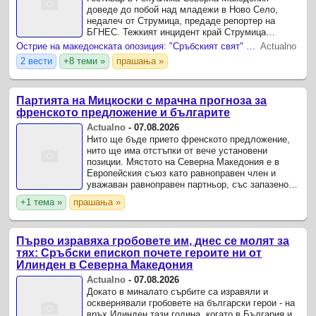
доведе до побой над младежи в Ново Село,
недалеч от Струмица, предаде репортер на
БГНЕС. Тежкият инцидент край Струмица
припомня на методите на режима на сръбския
Острие на македонската опозиция: "Сръбският свят" на Вучич влиза през малки и големи врати
Actualno
президент Александър Вучич, който ...
2 вести
+8 теми »
прашања »
Партията на Мицкоски с мрачна прогноза за
френското предложение и българите
Actualno
-
07.08.2026
Нито ще бъде прието френското предложение,
нито ще има отстъпки от вече установени
позиции. Мястото на Северна Македония е в
Европейския съюз като равноправен член и
уважаван равноправен партньор, със запазено
национално достойнство и характеристики на
+1 тема »
прашања »
националната идентичност“, ...
Първо изравяха гробовете им, днес се молят за
тях: Сръбски епископ почете героите ни от
Илинден в Северна Македония
Actualno
-
07.08.2026
Докато в миналато сърбите са изравяли и
осквернявали гробовете на български герои - на
връх Илинден тази година, когато в България и