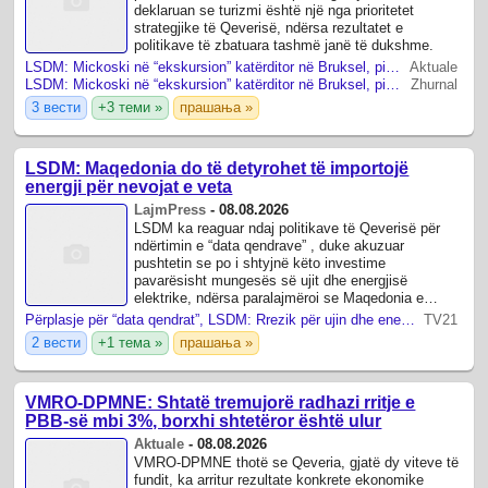
deklaruan se turizmi është një nga prioritetet
strategjike të Qeverisë, ndërsa rezultatet e
politikave të zbatuara tashmë janë të dukshme.
LSDM: Mickoski në “ekskursion” katërditor në Bruksel, pikërisht në verë
Aktuale
LSDM: Mickoski në “ekskursion” katërditor në Bruksel, pikërisht në verë
Zhurnal
3 вести
+3 теми »
прашања »
LSDM: Maqedonia do të detyrohet të importojë
energji për nevojat e veta
LajmPress
-
08.08.2026
LSDM ka reaguar ndaj politikave të Qeverisë për
ndërtimin e “data qendrave” , duke akuzuar
pushtetin se po i shtyjnë këto investime
pavarësisht mungesës së ujit dhe energjisë
elektrike, ndërsa paralajmëroi se Maqedonia e
Veriut do të detyrohet të importojë energji për
Përplasje për “data qendrat”, LSDM: Rrezik për ujin dhe energjinë, VMRO-DPMNE: Gënjeshtra dhe përhapje e frikës
TV21
nevojat e ...
2 вести
+1 тема »
прашања »
VMRO-DPMNE: Shtatë tremujorë radhazi rritje e
PBB-së mbi 3%, borxhi shtetëror është ulur
Aktuale
-
08.08.2026
VMRO-DPMNE thotë se Qeveria, gjatë dy viteve të
fundit, ka arritur rezultate konkrete ekonomike