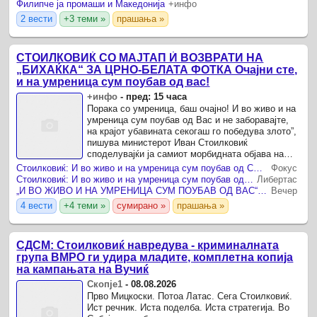
клучните моменти од „државотворната политика“
Филипче ја промаши и Македонија
+инфо
на СДСМ? Каде е ...
2 вести
+3 теми »
прашања »
СТОИЛКОВИЌ СО МАЈТАП Ѝ ВОЗВРАТИ НА
„БИХАЌКА“ ЗА ЦРНО-БЕЛАТА ФОТКА Очајни сте,
и на умреница сум поубав од вас!
+инфо
-
пред: 15 часа
Порака со умреница, баш очајно! И во живо и на
умреница сум поубав од Вас и не заборавајте,
на крајот убавината секогаш го победува злото”,
пишува министерот Иван Стоилковиќ
споделувајќи ја самиот морбидната објава на
Бихаќка за министерот кој е прикажан како во
Стоилковиќ: И во живо и на умреница сум поубав од СДСМ
Фокус
умреница.
Стоилковиќ: И во живо и на умреница сум поубав од СДСМ
Либертас
„И ВО ЖИВО И НА УМРЕНИЦА СУМ ПОУБАВ ОД ВАС“- Стоилковиќ жестоко одговори на „умреницата“ што ја објави СДСМ
Вечер
4 вести
+4 теми »
сумирано »
прашања »
СДСМ: Стоилковиќ навредува - криминалната
група ВМРО ги удира младите, комплетна копија
на кампањата на Вучиќ
Скопје1
-
08.08.2026
Прво Мицкоски. Потоа Латас. Сега Стоилковиќ.
Ист речник. Иста поделба. Иста стратегија. Во