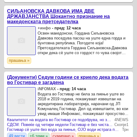
СИЉАНОВСКА ДАВКОВА ИМА ДВЕ
ДРЖАВЈАНСТВА Шокантно признание на
македонската претседателка
+инфо
-
пред: 12 часа
Освен македонски, Гордана Сиљановска
Давкова поседува пасош на уште една горда и
бунтовна република. Погодете која!
Претседателката Гордана Сиљановска-Давкова
откри дека сè уште со гордост го чува својот
вевчански пасош.
прашања »
(Документи) Седум години се криело дека водата
во Гостивар е загадена
iNFOMAX
-
пред: 14 часа
Водата во Гостивар не била за пиење уште во
2018 и 2019 година, покажуваат извештаи на
акредитирана лабораторија, нарачани од ЈП
Комуналец Гостивар. Дел од извештаите, во кои
увид имаше Инфомакс, покажуваат просуство
на Ешерихија коли и останати бактерии во
Квалитетот на водата во Гостивар се подобрува, но забраната за пиење останува
4NEWS
водата.
СДСМ: Повеќе од четири недели Гостивар е без чиста вода - ниту еден експерт, ниту еден документ, ниту еден одговорен!
Скопје1
Гостивар сè уште без вода за пиење, ОЈО води истрага против „Комуналец“
Трн
49 вести
+6 теми »
сумирано »
прашања »