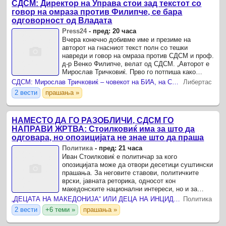
СДСМ: Директор на Управа стои зад текстот со
говор на омраза против Филипче, се бара
одговорност од Владата
Press24
-
пред: 20 часа
Вчера конечно добивме име и презиме на
авторот на гнасниот текст полн со тешки
навреди и говор на омраза против СДСМ и проф.
д-р Венко Филипче, велат од СДСМ. „Авторот е
Мирослав Тричковиќ. Прво го потпиша како
„Србите“. Вчера призна – тој лично бил.
СДСМ: Мирослав Тричковиќ – човекот на БИА, на Стоилковиќ и на Вучиќ, ја злоупотребува српската заедница
Либертас
2 вести
прашања »
НАМЕСТО ДА ГО РАЗОБЛИЧИ, СДСМ ГО
НАПРАВИ ЖРТВА: Стоилковиќ има за што да
одговара, но опозицијата не знае што да праша
Политика
-
пред: 21 часа
Иван Стоилковиќ е политичар за кого
опозицијата може да отвори десетици суштински
прашања. За неговите ставови, политичките
врски, јавната реторика, односот кон
македонските национални интереси, но и за
молкот во моменти кога од Белград доаѓаат
„ДЕЦАТА НА МАКЕДОНИЈА“ ИЛИ ДЕЦА НА ИНЦИДЕНТОТ? Дали Филипче заглави во сопствената режија?!
Политика
пораки што директно го допираат ...
2 вести
+6 теми »
прашања »