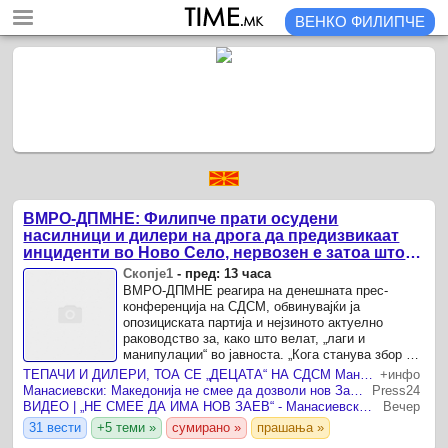
ВЕНКО ФИЛИПЧЕ
ВМРО-ДПМНЕ: Филипче прати осудени
насилници и дилери на дрога да предизвикаат
инциденти во Ново Село, нервозен е затоа што е
разобличен
Скопје1
-
пред: 13 часа
ВМРО-ДПМНЕ реагира на денешната прес-
конференција на СДСМ, обвинувајќи ја
опозициската партија и нејзиното актуелно
раководство за, како што велат, „лаги и
манипулации“ во јавноста. „Кога станува збор за
СДС и актуелното раководство, нема ништо ново
TEПАЧИ И ДИЛЕРИ, ТОА СЕ „ДЕЦАТА“ НА СДСМ Манасиевски пак ги прозва Ефтимов и Стојанов
+инфо
освен лаги и манипулации во ...
Манасиевски: Македонија не смее да дозволи нов Заев на политичката сцена
Press24
ВИДЕО | „НЕ СМЕЕ ДА ИМА НОВ ЗАЕВ“ - Манасиевски со жестоки обвинувања до СДСМ
Вечер
31 вести
+5 теми »
сумирано »
прашања »