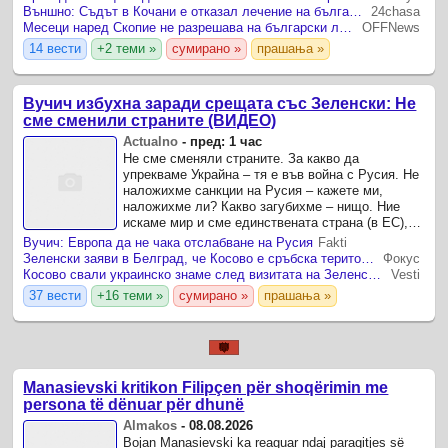
Външно: Съдът в Кочани е отказал лечение на българката Ива Михайлова
24chasa
Месеци наред Скопие не разрешава на български лекари да помогнат на Ива от Кочани
OFFNews
14 вести
+2 теми »
сумирано »
прашања »
Вучич избухна заради срещата със Зеленски: Не
сме сменили страните (ВИДЕО)
Actualno
-
пред: 1 час
Не сме сменяли страните. За какво да
упрекваме Украйна – тя е във война с Русия. Не
наложихме санкции на Русия – кажете ми,
наложихме ли? Какво загубихме – нищо. Ние
искаме мир и сме единствената страна (в ЕС),
която иска мир от самото начало – не искаме
Вучич: Европа да не чака отслабване на Русия
Fakti
победа на едната или ...
Зеленски заяви в Белград, че Косово е сръбска територия, в Прищина реагираха веднага
Фокус
Косово свали украинско знаме след визитата на Зеленски в Сърбия
Vesti
37 вести
+16 теми »
сумирано »
прашања »
Manasievski kritikon Filipçen për shoqërimin me
persona të dënuar për dhunë
Almakos
-
08.08.2026
Bojan Manasievski ka reaguar ndaj paraqitjes së