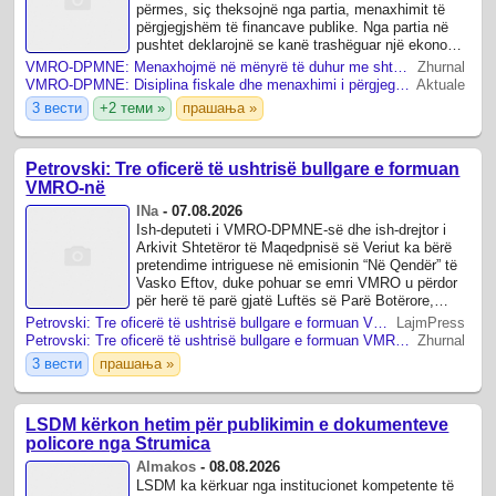
përmes, siç theksojnë nga partia, menaxhimit të
përgjegjshëm të financave publike. Nga partia në
pushtet deklarojnë se kanë trashëguar një ekonomi
të dobësuar, institucione ...
VMRO‑DPMNE: Menaxhojmë në mënyrë të duhur me shtetin, prandaj kemi ekonomi stabile
Zhurnal
VMRO-DPMNE: Disiplina fiskale dhe menaxhimi i përgjegjshëm janë bazë për ekonomi stabile dhe ulje të borxhit publik
Aktuale
3 вести
+2 теми »
прашања »
Petrovski: Tre oficerë të ushtrisë bullgare e formuan
VMRO-në
INa
-
07.08.2026
Ish-deputeti i VMRO-DPMNE-së dhe ish-drejtor i
Arkivit Shtetëror të Maqedpnisë së Veriut ka bërë
pretendime intriguese në emisionin “Në Qendër” të
Vasko Eftov, duke pohuar se emri VMRO u përdor
për herë të parë gjatë Luftës së Parë Botërore,
njoftoi VESTIMAK.mk.
Petrovski: Tre oficerë të ushtrisë bullgare e formuan VMRO-në
LajmPress
Petrovski: Tre oficerë të ushtrisë bullgare e formuan VMRO-në
Zhurnal
3 вести
прашања »
LSDM kërkon hetim për publikimin e dokumenteve
policore nga Strumica
Almakos
-
08.08.2026
LSDM ka kërkuar nga institucionet kompetente të