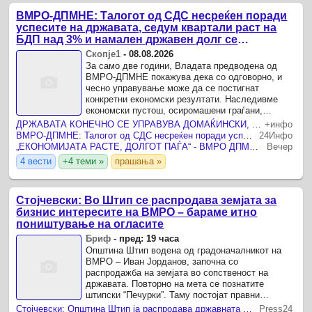
ВМРО-ДПМНЕ: Талогот од СДС несреќен поради
успесите на државата, седум квартали раст на
БДП над 3% и намален државен долг се
показатели за економска стабилност
Скопје1
-
08.08.2026
За само две години, Владата предводена од
ВМРО-ДПМНЕ покажува дека со одговорно, и
чесно управување може да се постигнат
конкретни економски резултати. Наследивме
економски пустош, осиромашени граѓани,
ослабени и нефункционални институции и
ДРЖАВАТА КОНЕЧНО СЕ УПРАВУВА ДОМАЌИНСКИ, ТАЛОГОТ ОД СДСМ Е НЕСРЕЌЕН ПОРАДИ ТОА Инфлацијата се забавува, долгот се намалува, а БДП расте
+инфо
огромни обврски.
ВМРО-ДПМНЕ: Талогот од СДС несреќен поради успесите на државата, седум квартали раст на БДП над 3% и намален државен долг
24Инфо
„ЕКОНОМИЈАТА РАСТЕ, ДОЛГОТ ПАЃА“ - ВМРО ДПМНЕ до СДСМ : Седум квартали со раст над 3%
Вечер
4 вести
+4 теми »
прашања »
Стојчевски: Во Штип се распродава земјата за
бизнис интересите на ВМРО – бараме итно
поништување на огласите
Бриф
-
пред: 19 часа
Општина Штип водена од градоначалникот на
ВМРО – Иван Јорданов, започна со
распродажба на земјата во сопственост на
државата. Повторно на мета се познатите
штипски “Печурки”. Таму постојат правни
субјекти од кои граѓаните со години егзистираат.
Стојчевски: Општина Штип ја распродава државната земја за бизнис интереси, бараме итно поништување на огласите
Press24