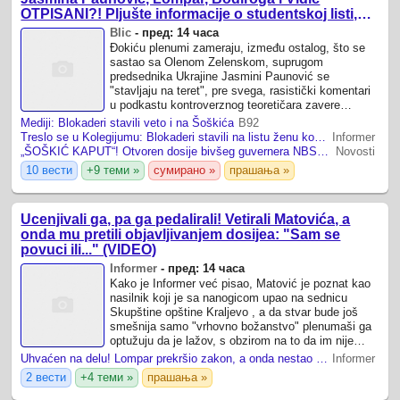
OTPISANI?! Pljušte informacije o studentskoj listi,
evo šta se krije u dosijeu "Veto"
Blic
-
пред: 14 часа
Đokiću plenumi zameraju, između ostalog, što se
sastao sa Olenom Zelenskom, suprugom
predsednika Ukrajine Jasmini Paunović se
"stavljaju na teret", pre svega, rasistički komentari
u podkastu kontroverznog teoretičara zavere
Dejana Lučića Do vanrednih parlamentarnih izbora
Mediji: Blokaderi stavili veto i na Šoškića
B92
ostalo ...
Treslo se u Kolegijumu: Blokaderi stavili na listu ženu koja je širila teorije zavere - Sad su otkrili da je... (VIDEO)
Informer
„ŠOŠKIĆ KAPUT“! Otvoren dosije bivšeg guvernera NBS: Blokaderi ga stavili na listu, pa ga sada vetirali – evo šta mu sve zameraju
Novosti
10 вести
+9 теми »
сумирано »
прашања »
Ucenjivali ga, pa ga pedalirali! Vetirali Matovića, a
onda mu pretili objavljivanjem dosijea: "Sam se
povuci ili..." (VIDEO)
Informer
-
пред: 14 часа
Kako je Informer već pisao, Matović je poznat kao
nasilnik koji je sa nanogicom upao na sednicu
Skupštine opštine Kraljevo , a da stvar bude još
smešnija samo "vrhovno božanstvo" plenumaši ga
optužuju da je lažov, s obzirom na to da im nije
dostavio kompletnu biografiju, misleći ...
Uhvaćen na delu! Lompar prekršio zakon, a onda nestao u zgradi: Šta je blokaderski profesor dogovarao? (VIDEO)
Informer
2 вести
+4 теми »
прашања »