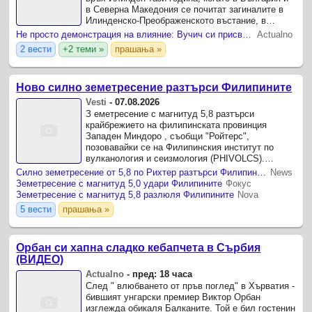
в Северна Македония се почитат загиналите в
Илинденско-Преображенското въстание, в
манастира „Покров на Пресвета Богородица“ и
Не просто демонстрация на влияние: Вучич си присвои македонската църква
Actualno
„Свети Леонтий ...
2 вести
+2 теми »
прашања »
Ново силно земетресение разтърси Филипините
Vesti
-
07.08.2026
З еметресение с магнитуд 5,8 разтърси
крайбрежието на филипинската провинция
Западен Миндоро , съобщи "Ройтерс",
позовавайки се на Филипинския институт по
вулканология и сеизмология (PHIVOLCS).
Трусът е бил усетен и в столицата Манила,
Силно земетресение от 5,8 по Рихтер разтърси Филипините
News
където жители съобщават за разклащане на ...
Земетресение с магнитуд 5,0 удари Филипините
Фокус
Земетресение с магнитуд 5,8 разлюля Филипините
Nova
5 вести
прашања »
Орбан си хапна сладко кебапчета в Сърбия
(ВИДЕО)
Actualno
-
пред: 18 часа
След " влюбването от пръв поглед" в Хърватия -
бившият унгарски премиер Виктор Орбан
изглежда обикаля Балканите. Той е бил гостенин