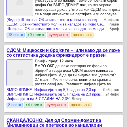
учествувале во нападот, веќе се познати барем
двајца Од ВМРО-ДПМНЕ пак, континуирано
повторуваат дека луѓето за кои СДСМ вели дека
се млади активисти на партијата и ги ословува
како „децата“, се всушност условно осудени за
(Видео) Штерјова: Обвинителството молчи за нападот на младите во Ново Село, а насилниците од ВМРО се познати
Макфакс
насилство и за ...
СДСМ: Обвинителството молчи за нападот во Ново Село, инволвираните мора да одговараат
Рацин
Штерјова: Обвинителството молчи за нападот на младите во Ново Село, а насилниците од ВМРО се познати
Бриф
18 вести
+9 теми »
сумирано »
прашања »
СДСМ: Мицкоски и бројките – или како да се лаже
со статистика додека фрижидерот е празен
Бриф
-
пред: 12 часа
ВМРО-ОКГ денеска повторно се фали со
„бројки“ и тврди дека СДСМ ширел паника за
инфлацијата. Ајде да ги видиме тие „деманти“:
27 март – Филипче вели: цените на храната
растат секој ден. Реалност: инфлацијата во
април достигна 5,7%.
ВМРО-ДПМНЕ: Инфлацијата од 5,7 падна на 2,3 проценти
Либертас
ВМРО-ДПМНЕ: Инфлацијата од 5,7 падна на 2,3 проценти
24Инфо
Инфлацијата од 5,7 ПАДНА НА 2,3%
Вечер
8 вести
+4 теми »
сумирано »
прашања »
СКАНДАЛОЗНО: Дел од Спомен-домот на
Миладиновци се претвора во канцеларии