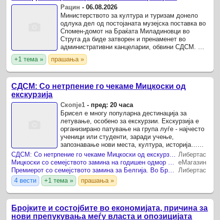
Рацин
-
06.08.2026
Министерството за култура и туризам донело
одлука дел од постојаната музејска поставка во
Спомен-домот на Браќата Миладиновци во
Струга да биде затворен и пренаменет во
административни канцеларии, обвини СДСМ. Од
опозициската партија оценија дека со одлуката
+1 тема »
прашања »
се намалува ...
СДСМ: Со нетрпение го чекаме Мицкоски од
екскурзија
Скопје1
-
пред: 20 часа
Брисел е многу популарна дестинација за
летување, особено за екскурзии. Екскурзија е
организирано патување на група луѓе - најчесто
ученици или студенти, заради учење,
запознавање нови места, култура, историја…
или во овој случај, заради одмор и политичко
СДСМ: Со нетрпение го чекаме Мицкоски од екскурзија
Либертас
препакување, велат од ...
Мицкоски со семејството замина на годишен одмор во Белгија, ќе ги посетат Бриж и Брисел
еМагазин
Премиерот со семејството замина за Белгија. Во Бриж на екскурзија во Брисел работно
Либертас
4 вести
+1 тема »
прашања »
Бројките и состојбите во економијата, причина за
нови препукувања меѓу власта и опозицијата