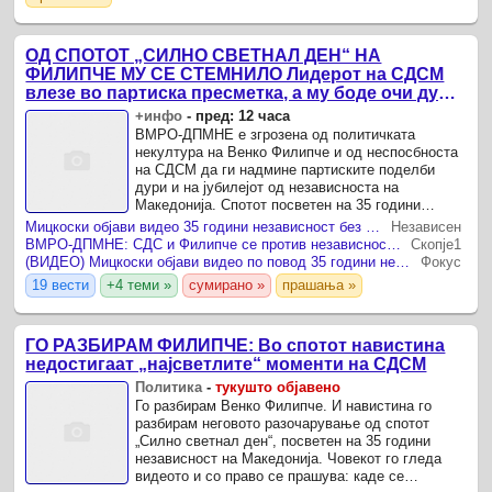
или СДСМ вршеле груби ...
ОД СПОТОТ „СИЛНО СВЕТНАЛ ДЕН“ НА
ФИЛИПЧЕ МУ СЕ СТЕМНИЛО Лидерот на СДСМ
влезе во партиска пресметка, а му боде очи дури
и Киро Глигоров во спотот
+инфо
-
пред: 12 часа
ВМРО-ДПМНЕ е згрозена од политичката
некултура на Венко Филипче и од неспосбноста
на СДСМ да ги надмине партиските поделби
дури и на јубилејот од независноста на
Македонија. Спотот посветен на 35 години
независност на Македонија, во кој нема партиски
Мицкоски објави видео 35 години независност без ниеден потпис на ВМРО, вели СДСМ
Независен
симболи, партиски пораки или ...
ВМРО-ДПМНЕ: СДС и Филипче се против независноста, не можат да го надминат сопствениот срам
Скопје1
(ВИДЕО) Мицкоски објави видео по повод 35 години независност на Македонија
Фокус
19 вести
+4 теми »
сумирано »
прашања »
ГО РАЗБИРАМ ФИЛИПЧЕ: Во спотот навистина
недостигаат „најсветлите“ моменти на СДСМ
Политика
-
тукушто објавено
Го разбирам Венко Филипче. И навистина го
разбирам неговото разочарување од спотот
„Силно светнал ден“, посветен на 35 години
независност на Македонија. Човекот го гледа
видеото и со право се прашува: каде се