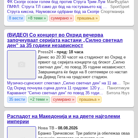
дел од натпреварот имаа иницијатива и
ФК Скопје освои голем бод против Струга Трим Лум
МакФудбал
создадоа повеќе шанси, но ...
ПМФЛ: Струга ТЛ само до бод на гостувањето кај Скопје!
SportSport
Струга киксна, Наумовски одбрани бод за Скопје
Спортманија
8 вести
+8 теми »
сумирано »
прашања »
(ВИДЕО) Со концерт во Охрид вечерва
започнуваат серијата настани „Силно светнал
ден“ за 35 години независност
Press24
-
пред: 18 часа
Денес во 20:30 часот на стадионот во Охрид е
првиот од серијата концерти од блокот „Силно
светнал ден“, по повод 35 години независност.
Завршницата ќе биде на 8 септември со настап
на Дејвид Гета на градскиот стадион.
Музичко-сценскиот спектакл „Силно светнал ден“ на 11 август гостува во Битола
Трн
Од Охрид почнува сцена долга 11 градови: 120 уметници ќе раскажат 35 години Македонија
Паноптикум
Караванот “Силно светнал ден“ по повод 35 години независност на Македонија вторник во Битола
Битола Њуз
35 вести
+2 теми »
сумирано »
прашања »
Распадот на Македонија и на двете најголеми
империи
Нова ТВ
-
08.08.2026
Бранко Тричковски: Три работи ја обележаа оваа