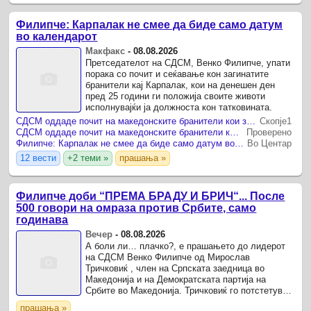
Филипче: Карпалак не смее да биде само датум
во календарот
Макфакс
-
08.08.2026
Претседателот на СДСМ, Венко Филипче, упати
порака со почит и сеќавање кон загинатите
бранители кај Карпалак, кои на денешен ден
пред 25 години ги положија своите животи
исполнувајќи ја должноста кон татковината.
СДСМ оддаде почит на македонските бранители кои загинаа кај Карпалак
Скопје1
СДСМ оддаде почит на македонските бранители кои загинаа кај Карпалак
Проверено
Филипче: Карпалак не смее да биде само датум во календарот
Во Центар
12 вести
+2 теми »
прашања »
Филипче доби “ПРЕМА БРАДУ И БРИЧ“... После
500 говори на омраза против Србите, само
годинава
Вечер
-
08.08.2026
А боли ли… плачко?, е прашањето до лидерот
на СДСМ Венко Филипче од Мирослав
Тричковиќ , член на Српската заедница во
Македонија и на Демократската партија на
Србите во Македонија. Тричковиќ го потстетува
Филипче дека во огромен број наврати досега тој
прашања »