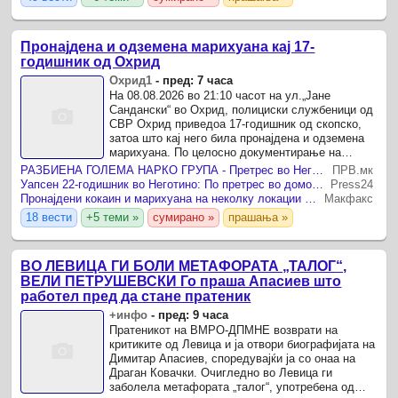
Пронајдена и одземена марихуана кај 17-
годишник од Охрид
Охрид1
-
пред: 7 часа
На 08.08.2026 во 21:10 часот на ул.„Јане
Сандански“ во Охрид, полициски службеници од
СВР Охрид приведоа 17-годишник од скопско,
затоа што кај него била пронајдена и одземена
марихуана. По целосно документирање на
случајот, против него ќе биде поднесена
РАЗБИЕНА ГОЛЕМА НАРКО ГРУПА - Претрес во Неготино откри што криел 22-годишникот!
ПРВ.мк
соодветна пријава.
Уапсен 22-годишник во Неготино: По претрес во домот му се пронајдени марихуана, семки и стебло од канабис
Press24
Пронајдени кокаин и марихуана на неколку локации во Скопје, уапсени четири лица меѓу кои и малолетнична
Макфакс
18 вести
+5 теми »
сумирано »
прашања »
ВО ЛЕВИЦА ГИ БОЛИ МЕТАФОРАТА „ТАЛОГ“,
ВЕЛИ ПЕТРУШЕВСКИ Го праша Апасиев што
работел пред да стане пратеник
+инфо
-
пред: 9 часа
Пратеникот на ВМРО-ДПМНЕ возврати на
критиките од Левица и ја отвори биографијата на
Димитар Апасиев, споредувајќи ја со онаа на
Драган Ковачки. Очигледно во Левица ги
заболела метафората „талог“, употребена од