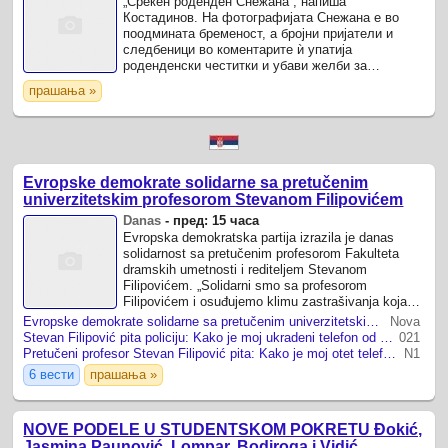
„Среќен роденден Снежана“, напиша
Костадинов. На фотографијата Снежана е во
поодмината бременост, а бројни пријатели и
следбеници во коментарите ѝ упатија
роденденски честитки и убави желби за
семејството. Пред неколку месеци, Костадинов
прашања »
за Женски магазин потврди дека со ...
Evropske demokrate solidarne sa pretučenim
univerzitetskim profesorom Stevanom Filipovićem
Danas
-
пред: 15 часа
Evropska demokratska partija izrazila je danas
solidarnost sa pretučenim profesorom Fakulteta
dramskih umetnosti i rediteljem Stevanom
Filipovićem. „Solidarni smo sa profesorom
Filipovićem i osuđujemo klimu zastrašivanja koja
cveta pod vladavinom Aleksandra Vučića.
Evropske demokrate solidarne sa pretučenim univerzitetskim profesorom Stevanom Filipovićem
Nova
Stevan Filipović pita policiju: Kako je moj ukradeni telefon od MUP-a stigao do juga Kosova?
021
Pretučeni profesor Stevan Filipović pita: Kako je moj otet telefon "prošetao" od MUP-a do Uroševca?
N1
6 вести
прашања »
NOVE PODELE U STUDENTSKOM POKRETU Đokić,
Jasmina Paunović, Lompar, Bodiroga i Vidić