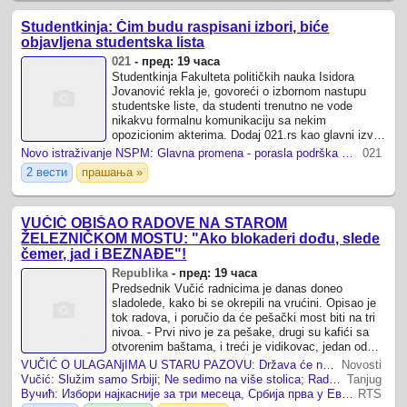
Studentkinja: Čim budu raspisani izbori, biće
objavljena studentska lista
021
-
пред: 19 часа
Studentkinja Fakulteta političkih nauka Isidora
Jovanović rekla je, govoreći o izbornom nastupu
studentske liste, da studenti trenutno ne vode
nikakvu formalnu komunikaciju sa nekim
opozicionim akterima. Dodaj 021.rs kao glavni izvor
na Google-u
Novo istraživanje NSPM: Glavna promena - porasla podrška Studentskoj listi
021
2 вести
прашања »
VUČIĆ OBIŠAO RADOVE NA STAROM
ŽELEZNIČKOM MOSTU: "Ako blokaderi dođu, slede
čemer, jad i BEZNAĐE"!
Republika
-
пред: 19 часа
Predsednik Vučić radnicima je danas doneo
sladolede, kako bi se okrepili na vrućini. Opisao je
tok radova, i poručio da će pešački most biti na tri
nivoa. - Prvi nivo je za pešake, drugi su kafići sa
otvorenim baštama, i treći je vidikovac, jedan od
najlepših u Beogradu.
VUČIĆ O ULAGANjIMA U STARU PAZOVU: Država će nastaviti da pomaže, još mnogo toga mora da se uradi
Novosti
Vučić: Služim samo Srbiji; Ne sedimo na više stolica; Radimo sve da olakšamo užasno težak život Srbima na KiM
Tanjug
Вучић: Избори најкасније за три месеца, Србија прва у Европи по расту БДП-а у првих шест месеци
RTS