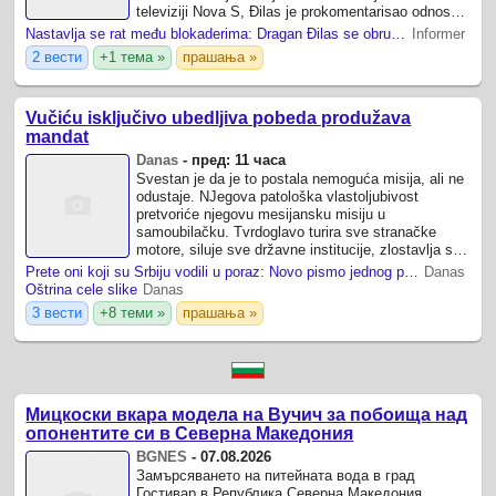
televiziji Nova S, Đilas je prokomentarisao odnose
unutar opozicije i optužio pojedine ...
Nastavlja se rat među blokaderima: Dragan Đilas se obrušio na Srđana Milivojevića (VIDEO)
Informer
2 вести
+1 тема »
прашања »
Vučiću isključivo ubedljiva pobeda produžava
mandat
Danas
-
пред: 11 часа
Svestan je da je to postala nemoguća misija, ali ne
odustaje. NJegova patološka vlastoljubivost
pretvoriće njegovu mesijansku misiju u
samoubilačku. Tvrdoglavo turira sve stranačke
motore, siluje sve državne institucije, zlostavlja sve
epigone i lakeje, organizuje sve vrste ...
Prete oni koji su Srbiju vodili u poraz: Novo pismo jednog profesora studentima u blokadi
Danas
Oštrina cele slike
Danas
3 вести
+8 теми »
прашања »
Мицкоски вкара модела на Вучич за побоища над
опонентите си в Северна Македония
BGNES
-
07.08.2026
Замърсяването на питейната вода в град
Гостивар в Република Северна Македония