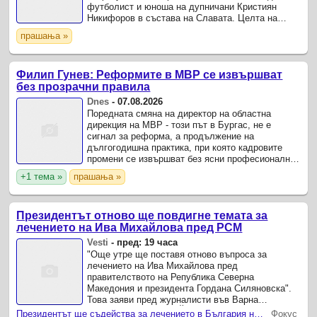
футболист и юноша на дупничани Кристиян
Никифоров в състава на Славата. Целта на
преотстъпването е Никифоров да натрупа ценен
прашања »
игрови опит в мъжкия футбол, ...
Филип Гунев: Реформите в МВР се извършват
без прозрачни правила
Dnes
-
07.08.2026
Поредната смяна на директор на областна
дирекция на МВР - този път в Бургас, не е
сигнал за реформа, а продължение на
дългогодишна практика, при която кадровите
промени се извършват без ясни професионални
критерии.
+1 тема »
прашања »
Президентът отново ще повдигне темата за
лечението на Ива Михайлова пред РСМ
Vesti
-
пред: 19 часа
"Още утре ще поставя отново въпроса за
лечението на Ива Михайлова пред
правителството на Република Северна
Македония и президента Гордана Силяновска".
Това заяви пред журналисти във Варна
президентът Илияна Йотова.
Президентът ще съдейства за лечението в България на Ива Михайлова от Кочани
Фокус