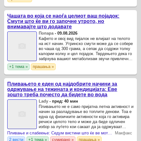
варени, печени ...
Чашата во која се наоѓа целиот ваш појадок:
Смути што ќе ви го започне утрото, но
внимавајте што додавате
Попара
-
09.08.2026
Кафето и овој вид пијалок не влијаат на телото
на ист начин. Утринско смути може да се собере
во чаша од 300 грама, а сепак да содржи толку
калории колку и цел појадок. Тврдењето дека го
забрзува вашиот метаболизам звучи привлечно,
но самиот чин на блендирање не ја претвора ...
+1 тема »
прашања »
Пливањето е еден од најдобрите начини за
одржување на тежината и кондицијата: Еве
зошто треба почесто да бидете во вода
Lady
-
пред: 40 мин
Пливањето не е само пријатна летна активност и
начин за разладување во топлите денови. Тоа е
една од физичките активности која го активира
речиси целото тело и може да биде одличен
избор за луѓето кои сакаат да ја одржуваат
телесната тежина, да ја подобрат кондицијата и
Пливање и слабеење: Седум вистини што ќе ве мотивираат
Макфакс
да ...
2 вести
+1 тема »
сумирано »
прашања »