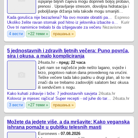
ispijanje biljnih čajeva mogu doprineti boljoj probavi,
prenosi . Upravljanje stresom, dovoljna hidratacija i
poboljšanje držanja tela takođe mogu smanjiti
osećaj nadutosti.
Kada gorušica nije bezazlena? Na ovo morate obratiti pažnju, nikako, ali nikako ovo nemojte da ignorišete
Espreso
Ukoliko želite ravan stomak pod hitno iz jelovnika izbacite ovih 6 vrsta hrane: Nadimaju i pumpaju stomak čak i kod najmršavijih ljudi
Kurir
Ove tri namirnice trebalo bi da izbjegavate za večeru
Nezavisne
4 вести
+22 теми »
прашања »
5 jednostavnih i zdravih ljetnih večera: Puno povrća,
sira i okusa, a malo kompliciranja
24sata.hr
-
пред: 22 часа
Ljeti nam se najčešće jede nešto lagano, svježe i
brzo, pogotovo nakon dana provedenog na vrućini.
Teške večere tada lako padnu u drugi plan, ali to ne
znači da se trebamo zadovoljiti salatom bez okusa
ili sendvičem s nogu.
Kako kuhati zdravije i brže: 7 jednostavnih savjeta
24sata.hr
Kolovoz je mjesec rajčica! Super recepti - od juhe do tarta i salse
24sata.hr
3 вести
+27 теми »
прашања »
Možete da jedete više, a da mršavite: Kako veganska
ishrana pomaže u gubitku telesnih masti
Euronews
-
07.08.2026