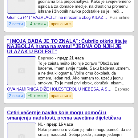
godinama bila prepoznatljiva. Kako je svojevremeno
ispričala za domaće medije, na drastičnu promenu
ishrane i životnih navika podstakle su je i reči
bivšeg supruga Stefana ...
Glumicu (44) "RAZVLAČILI" na mrežama zbog KILAŽE, ona skinula više od 20 kilograma i ODREKLA SE ONOGA ŠTO RETKO KO MOŽE: "Mislili su da sam bolesna"
Puls online
2 вести
+4 теми »
прашања »
"I MOJA BABA JE TO ZNALA": Čubrilo otkrio šta je
NAJBOLJA hrana na svetu! "JEDNA OD NJIH JE
ULAZAK U BOLEST"
Espreso
-
пред: 21 часа
To je zaista nešto što nije zdravo "Obožavam
bademe, imam svoje rituale. Šaku badema uzmem,
a ne dva kilograma. Volim crnu čokoladu da
uzmem, jedan red. Ako nemam to, uzeću jednu
smokvu. To je meni prvi obrok, doručak, nisam
napravio skok šećera, moj insulin je miran.
OVA NAMIRNICA DIŽE HOLESTEROL U NEBESA, A SRBI UPORNO MISLE DA JE ZDRAVA! Doktorka Svetlana upozorava na opasnost!
Espreso
2 вести
+9 теми »
прашања »
Četiri večernje navike koje mogu pomoći u
smanjenju nadutosti, prema savetima dijetetičara
N1
-
пред: 16 часа
Neke promene u večernjoj rutini mogu pomoći da se
smanji nadutost. Šetnja posle , sporije jedenje i