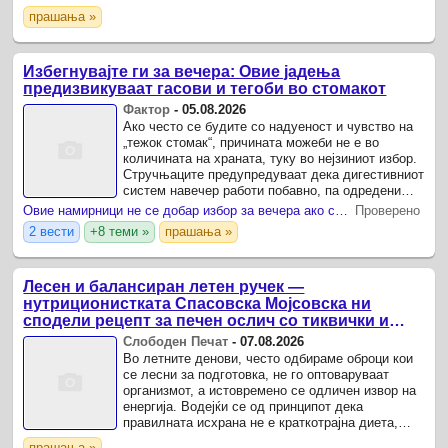
одговорен за бројни витални функции, кои
прашања »
учествуваат во ...
Избегнувајте ги за вечера: Овие јадења
предизвикуваат гасови и тегоби во стомакот
Фактор
-
05.08.2026
Ако често се будите со надуеност и чувство на
„тежок стомак“, причината можеби не е во
количината на храната, туку во нејзиниот избор.
Стручњаците предупредуваат дека дигестивниот
систем навечер работи побавно, па одредени
намирници можат да предизвикаат гасови,
Овие намирници не се добар избор за вечера ако сакате мирен сон и лесно варење
Проверено
ферментација и ...
2 вести
+8 теми »
прашања »
Лесен и балансиран летен ручек —
нутриционистката Спасовска Мојсовска ни
сподели рецепт за печен ослич со тиквички и
киноа
Слободен Печат
-
07.08.2026
Во летните денови, често одбираме оброци кои
се лесни за подготовка, не го оптоваруваат
организмот, а истовремено се одличен извор на
енергија. Водејќи се од принципот дека
правилната исхрана не е краткотрајна диета,
туку начин на живот кој носи здравје, енергија и
прашања »