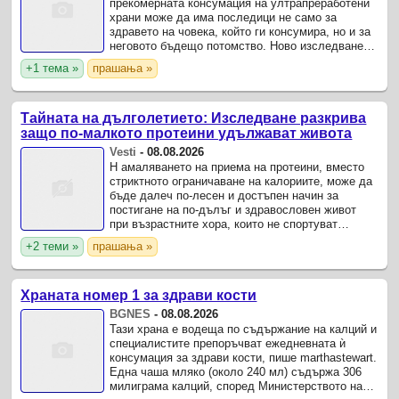
прекомерната консумация на ултрапреработени
храни може да има последици не само за
здравето на човека, който ги консумира, но и за
неговото бъдещо потомство. Ново изследване
на учени от Бразилия предполага, че
+1 тема »
прашања »
хранителните навици на бащата ...
Тайната на дълголетието: Изследване разкрива
защо по-малкото протеини удължават живота
Vesti
-
08.08.2026
Н амаляването на приема на протеини, вместо
стриктното ограничаване на калориите, може да
бъде далеч по-лесен и достъпен начин за
постигане на по-дълъг и здравословен живот
при възрастните хора, които не спортуват
редовно.
+2 теми »
прашања »
Храната номер 1 за здрави кости
BGNES
-
08.08.2026
Тази храна е водеща по съдържание на калций и
специалистите препоръчват ежедневната ѝ
консумация за здрави кости, пише marthastewart.
Една чаша мляко (около 240 мл) съдържа 306
милиграма калций, според Министерството на