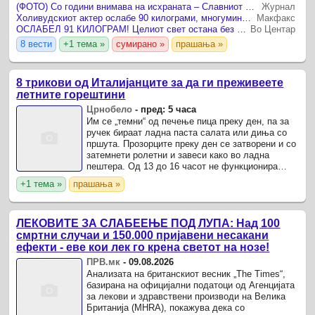
средбата со ѕвездата од популарната серија, а
(ФОТО) Со години внимава на исхраната – Славниот актер по драстичното слабеење од многумина не бил препознаен: Дали знаете кој е?
Журнал
нивната ...
Холивудскиот актер ослабе 90 килограми, многумина не го препознаа на фотографијата
Макфакс
ОСЛАБЕЛ 91 КИЛОГРАМ! Целиот свет остана без зборови по објавувањето на фотографиите од ЛЕГЕНДАРНИОТ АКТЕР
Во Центар
8 вести
+1 тема »
сумирано »
прашања »
8 трикови од Италијанците за да ги преживеете
летните горештини
Црнобело
-
пред: 5 часа
Им се „темни“ од печење пица преку ден, па за
ручек бираат ладна паста салата или диња со
пршута. Прозорците преку ден се затворени и со
затемнети ролетни и завеси како во ладна
пештера. Од 13 до 16 часот не функционира
ништо и бегаат од топлото.
+1 тема »
прашања »
ЛЕКОВИТЕ ЗА СЛАБЕЕЊЕ ПОД ЛУПА: Над 100
смртни случаи и 150.000 пријавени несакани
ефекти - еве кои лек го крена светот на нозе!
ПРВ.мк
-
09.08.2026
Анализата на британскиот весник „The Times“,
базирана на официјални податоци од Агенцијата
за лекови и здравствени производи на Велика
Британија (MHRA), покажува дека со