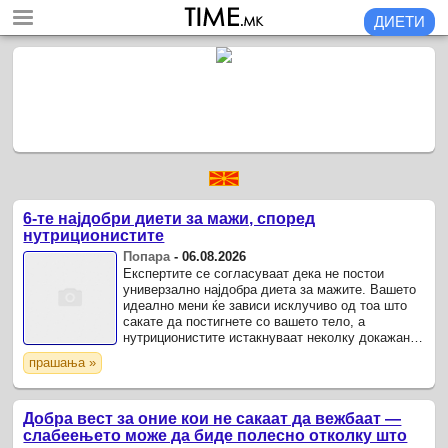
ДИЕТИ
6-те најдобри диети за мажи, според
нутриционистите
Попара
-
06.08.2026
Експертите се согласуваат дека не постои
универзално најдобра диета за мажите. Вашето
идеално мени ќе зависи исклучиво од тоа што
сакате да постигнете со вашето тело, а
нутриционистите истакнуваат неколку докажани
режими кои функционираат без класично
прашања »
гладување.
Добра вест за оние кои не сакаат да вежбаат —
слабеењето може да биде полесно отколку што