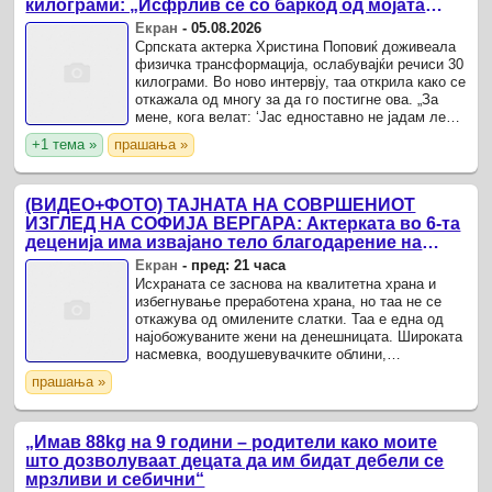
килограми: „Исфрлив сè со баркод од мојата
исхрана“
Екран
-
05.08.2026
Српската актерка Христина Поповиќ доживеала
физичка трансформација, ослабувајќи речиси 30
килограми. Во ново интервју, таа открила како се
откажала од многу за да го постигне ова. „За
мене, кога велат: ‘Јас едноставно не јадам леб’,
како и: ‘Јас само одам“. Да, ‘Јас само одам’.
+1 тема »
прашања »
(ВИДЕО+ФОТО) ТАЈНАТА НА СОВРШЕНИОТ
ИЗГЛЕД НА СОФИЈА ВЕРГАРА: Актерката во 6-та
деценија има извајано тело благодарение на
следниве правила кои ги следи
Екран
-
пред: 21 часа
Исхраната се заснова на квалитетна храна и
избегнување преработена храна, но таа не се
откажува од омилените слатки. Таа е една од
најобожуваните жени на денешницата. Широката
насмевка, воодушевувачките облини,
неодоливиот латински акцент со кој ја започна
прашања »
кариерата и од кој не ...
„Имав 88kg на 9 години – родители како моите
што дозволуваат децата да им бидат дебели се
мрзливи и себични“