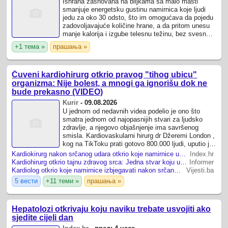
Ishrana zasnovana na biljkama sa malo masti
smanjuje energetsku gustinu namirnica koje ljudi
jedu za oko 30 odsto, što im omogućava da pojedu
zadovoljavajuće količine hrane, a da pritom unesu
manje kalorija i izgube telesnu težinu, bez svesnog
ograničavanja kalorijskog unosa, ...
+1 тема »
прашања »
Čuveni kardiohirurg otkrio pravog "tihog ubicu"
organizma: Nije bolest, a mnogi ga ignorišu dok ne
bude prekasno (VIDEO)
Kurir
-
09.08.2026
U jednom od nedavnih videa podelio je ono što
smatra jednom od najopasnijih stvari za ljudsko
zdravlje, a njegovo objašnjenje ima savršenog
smisla. Kardiovaskularni hirurg dr Džeremi London ,
kog na TikToku prati gotovo 800.000 ljudi, uputio je
važnu poruku o " tihom ubici" koji ...
Kardiokirurg nakon srčanog udara otkrio koje namirnice uvijek kupuje, a koje izbjegava
Index.hr
Kardiohirurg otkrio tajnu zdravog srca: Jedna stvar koju unosimo u telo može promeniti sve (VIDEO)
Informer
Kardiolog otkrio koje namirnice izbjegavati nakon srčanog udara
Vijesti.ba
5 вести
+11 теми »
прашања »
Hepatolozi otkrivaju koju naviku trebate usvojiti ako
sjedite cijeli dan