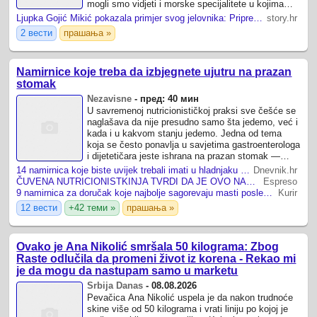
mogli smo vidjeti i morske specijalitete u kojima
uživaju.
Ljupka Gojić Mikić pokazala primjer svog jelovnika: Priprema se za trenutak, zasitno je i nutritivno dobro izbalansirano
story.hr
2 вести
прашања »
Namirnice koje treba da izbjegnete ujutru na prazan
stomak
Nezavisne
-
пред: 40 мин
U savremenoj nutricionističkoj praksi sve češće se
naglašava da nije presudno samo šta jedemo, već i
kada i u kakvom stanju jedemo. Jedna od tema
koja se često ponavlja u savjetima gastroenterologa
i dijetetičara jeste ishrana na prazan stomak —
posebno ujutru, kada je želudac ...
14 namirnica koje biste uvijek trebali imati u hladnjaku za zdravije obroke
Dnevnik.hr
ČUVENA NUTRICIONISTKINJA TVRDI DA JE OVO NAJGORI DORUČAK NA SVETU: "Izbegavajte ga pre 10 ujutru, uništava creva"
Espreso
9 namirnica za doručak koje najbolje sagorevaju masti posle 50. godine: Otkriva poznata sportska dijetetičarka
Kurir
12 вести
+42 теми »
прашања »
Ovako je Ana Nikolić smršala 50 kilograma: Zbog
Raste odlučila da promeni život iz korena - Rekao mi
je da mogu da nastupam samo u marketu
Srbija Danas
-
08.08.2026
Pevačica Ana Nikolić uspela je da nakon trudnoće
skine više od 50 kilograma i vrati liniju po kojoj je