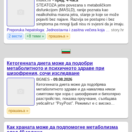
Index.hr
-
пред: 4 часа
STEATOZA jetre povezana s metaboličkom
disfunkcijom (MASLD), ranije poznata kao
nealkoholna masna jetra, stanje je koje se može
pojaviti bez najave. Razvija se postupno i bez
simptoma pa mnogi ljudi nisu ni svjesni da je imaju.
Preporuka hepatologa: Jednostavna i zasitna večera koja skida masnoću s jetre
story.hr
2 вести
+8 теми »
прашања »
Кетогенната диета може да подобри
метаболитното и психичното здраве при
шизофрения, сочи изследване
BGNES
-
09.08.2026
Кетогенната диета може да подобрява
метаболитното здраве и да намалява някои
симптоми при хора с шизофрения и биполярно
разстройство, показва проучване, съобщава
уебсайтът “PsyPost”. Режимът е с високо
съдържание на мазнини и силно ограничени
прашања »
въглехидрати.
Как храната може да подпомогне метаболизма