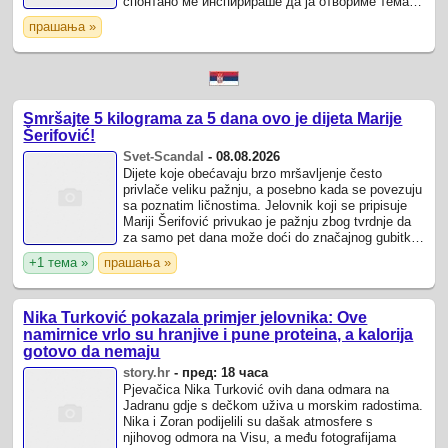
спонтано ме инспирираше да ја отвориме темата
за модата, но и за нејзиниот специфичен начин
прашања »
на исхрана и ...
Smršajte 5 kilograma za 5 dana ovo je dijeta Marije
Šerifović!
Svet-Scandal
-
08.08.2026
Dijete koje obećavaju brzo mršavljenje često
privlače veliku pažnju, a posebno kada se povezuju
sa poznatim ličnostima. Jelovnik koji se pripisuje
Mariji Šerifović privukao je pažnju zbog tvrdnje da
za samo pet dana može doći do značajnog gubitka
kilograma.
+1 тема »
прашања »
Nika Turković pokazala primjer jelovnika: Ove
namirnice vrlo su hranjive i pune proteina, a kalorija
gotovo da nemaju
story.hr
-
пред: 18 часа
Pjevačica Nika Turković ovih dana odmara na
Jadranu gdje s dečkom uživa u morskim radostima.
Nika i Zoran podijelili su dašak atmosfere s
njihovog odmora na Visu, a među fotografijama