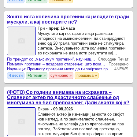
Зошто иста количина протеини кај младите гради
мускули, а кај постарите не?
Трн
-
пред: 16 часа
Мускулите кај постарите лица развиваат
отпорност на аминокиселини, па стандардниот
внес од 20 грама протеини веќе не стимулира
синтеза. Внесувањето иста количина протеини
во исхраната не дава исти резултати кај
младите и кај постарите лица поради феноменот
По трендот со „максимум протеини“, научниците предупредуваат: Можеби внесуваме многу повеќе отколку што ни треба
Слободен Печат
познат како анаболна ...
Помалку протеини – поздраво стареење: што покажува новата студија
Проверено
Научници: Премногу протеини може да ги забрзаат проблемите поврзани со стареењето
4NEWS
4 вести
+5 теми »
сумирано »
прашања »
(ФОТО) Со години внимава на исхраната –
Славниот актер по драстичното слабеење од
многумина не бил препознаен: Дали знаете кој е?
Екран
-
09.08.2026
Славниот актер ја изненади јавноста со својот
нов изглед, а по значителното слабеење,
многумина не успеаја да го препознаат на прв
поглед. Забележливо послаб од претходно,
актерот случајно бил фотографиран за време на