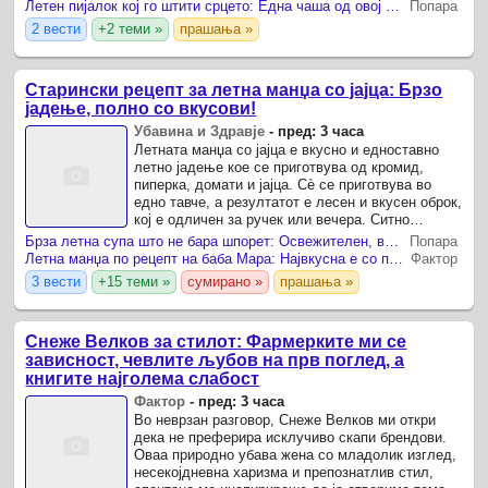
плажа.
Летен пијалок кој го штити срцето: Една чаша од овој сок носи повеќе придобивки отколку што мислите
Попара
2 вести
+2 теми »
прашања »
Старински рецепт за летна манџа со јајца: Брзо
јадење, полно со вкусови!
Убавина и Здравје
-
пред: 3 часа
Летната манџа со јајца е вкусно и едноставно
летно јадење кое се приготвува од кромид,
пиперка, домати и јајца. Сѐ се приготвува во
едно тавче, а резултатот е лесен и вкусен оброк,
кој е одличен за ручек или вечера. Ситно
исечкајте го кромидот.
Брза летна супа што не бара шпорет: Освежителен, вкусен и неверојатно евтин оброк
Попара
Летна манџа по рецепт на баба Мара: Највкусна е со парче сирење и топол домашен леб
Фактор
3 вести
+15 теми »
сумирано »
прашања »
Снеже Велков за стилот: Фармерките ми се
зависност, чевлите љубов на прв поглед, а
книгите најголема слабост
Фактор
-
пред: 3 часа
Во неврзан разговор, Снеже Велков ми откри
дека не преферира исклучиво скапи брендови.
Оваа природно убава жена со младолик изглед,
несекојдневна харизма и препознатлив стил,