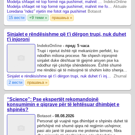
preferuar e shumë prej tyre, ...
Modelja shfaqet në top formë nga pushimet, mahnit me fotot nga bregdeti
IndeksOnline
Modelja shfaqet në top formë nga pushimet, mahnit me fotot nga bregdeti
Aktuale
Loredana “ndez” rrjetin me fotot nga pushimet
Botasot
15 вести
+9 теми »
прашања »
Sinjalet e rëndësishme që t’i dërgon trupi, nuk duhet
t’i injoroni
IndeksOnline
-
пред: 5 часа
Trupi i njeriut është një mekanizëm perfekt, ku
ndodhin miliona procese. Ne shpesh injorojmë
sinjalet duke dështuar të gjejmë arsyen pse ka
ndodhur një çështje shëndetësore. Është shumë
me rëndësi që të mësojmë të shohim këto shenja
që të parandalojmë komplikimet e mundshme.
Sinjalet e rëndësishme që t’i dërgon trupi, nuk duhet t’i injoroni
Zhurnal
2 вести
прашања »
“Science”: Pse ekspertët rekomandojnë
konsumimin e qiqrave për të lehtësuar dhimbjet e
shpinës?
Botasot
-
08.08.2026
Personat që vuajnë nga dhimbjet e shpinës duhet të
përfshijnë më shumë qiqra në regjimin ushqimor,
pasi ato janë të pasura me proteina bimore, fibra