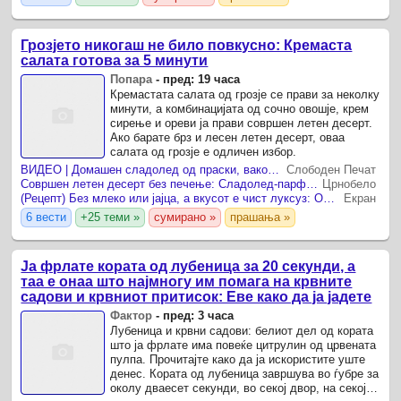
Грозјето никогаш не било повкусно: Кремаста
салата готова за 5 минути
Попара
-
пред: 19 часа
Кремастата салата од грозје се прави за неколку
минути, а комбинацијата од сочно овошје, крем
сирење и ореви ја прави совршен летен десерт.
Ако барате брз и лесен летен десерт, оваа
салата од грозје е одличен избор.
ВИДЕО | Домашен сладолед од праски, ваков не може да најдете ни во продавницa
Слободен Печат
Совршен летен десерт без печење: Сладолед-парфе, со прелив од шумско овошје
Црнобело
(Рецепт) Без млеко или јајца, а вкусот е чист луксуз: Овој хит десерт се прави за 15 минути и секогаш успева
Екран
6 вести
+25 теми »
сумирано »
прашања »
Ја фрлате кората од лубеница за 20 секунди, а
таа е онаа што најмногу им помага на крвните
садови и крвниот притисок: Еве како да ја јадете
Фактор
-
пред: 3 часа
Лубеница и крвни садови: белиот дел од кората
што ја фрлате има повеќе цитрулин од црвената
пулпа. Прочитајте како да ja искористите уште
денес. Кората од лубеница завршува во ѓубре за
околу дваесет секунди, во секој двор, на секоја