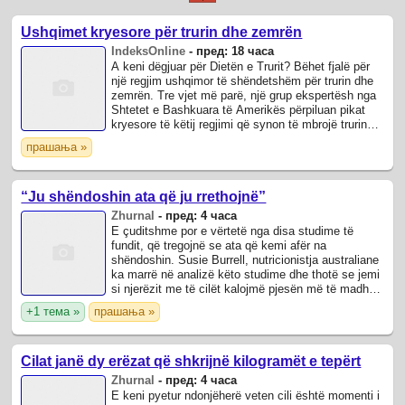
Ushqimet kryesore për trurin dhe zemrën
IndeksOnline
-
пред: 18 часа
A keni dëgjuar për Dietën e Trurit? Bëhet fjalë për
një regjim ushqimor të shëndetshëm për trurin dhe
zemrën. Tre vjet më parë, një grup ekspertësh nga
Shtetet e Bashkuara të Amerikës përpiluan pikat
kryesore të këtij regjimi që synon të mbrojë trurin
nga sëmundje si Alzheimeri.
прашања »
“Ju shëndoshin ata që ju rrethojnë”
Zhurnal
-
пред: 4 часа
E çuditshme por e vërtetë nga disa studime të
fundit, që tregojnë se ata që kemi afër na
shëndoshin. Susie Burrell, nutricionistja australiane
ka marrë në analizë këto studime dhe thotë se jemi
si njerëzit me të cilët kalojmë pjesën më të madhe
të kohës.
+1 тема »
прашања »
Cilat janë dy erëzat që shkrijnë kilogramët e tepërt
Zhurnal
-
пред: 4 часа
E keni pyetur ndonjëherë veten cili është momenti i