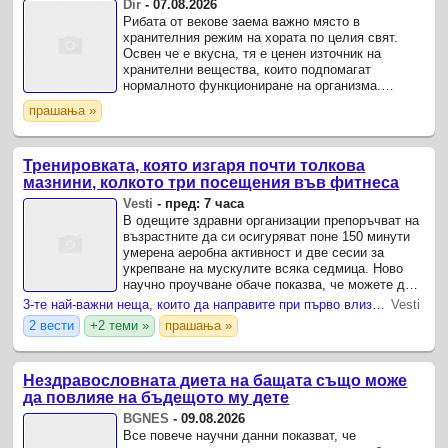
Dir
-
07.08.2026
Рибата от векове заема важно място в
хранителния режим на хората по целия свят.
Освен че е вкусна, тя е ценен източник на
хранителни вещества, които подпомагат
нормалното функциониране на организма.
Особено полезни са мазните видове риба,
прашања »
богати на омега-3 мастни киселини, ...
Тренировката, която изгаря почти толкова
мазнини, колкото три посещения във фитнеса
Vesti
-
пред: 7 часа
В одещите здравни организации препоръчват на
възрастните да си осигуряват поне 150 минути
умерена аеробна активност и две сесии за
укрепване на мускулите всяка седмица. Ново
научно проучване обаче показва, че можете да
постигнете сходни резултати в борбата с
3-те най-важни неща, които да направите при първо влизане във фитнеса
Vesti
излишните килограми ...
2 вести
+2 теми »
прашања »
Нездравословната диета на бащата също може
да повлияе на бъдещото му дете
BGNES
-
09.08.2026
Все повече научни данни показват, че