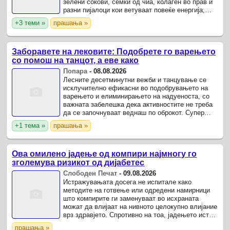
зелени сокови, семки од чиа, колаген во прав и
разни пијалоци кои ветуваат повеќе енергија,
подобра кожа и подобро варење.
+3 теми »
прашања »
Заборавете на лековите: Подобрете го варењето
со помош на танцот, а еве како
Попара
-
08.08.2026
Лесните десетминутни вежби и танцување се
исклучително ефикасни во подобрувањето на
варењето и елиминирањето на надуеноста, со
важната забелешка дека активностите не треба
да се започнуваат веднаш по оброкот. Супер
вежбите, како што се наведнувања напред и
+1 тема »
прашања »
извиткување во седечка ...
Ова омилено јадење од компири најмногу го
зголемува ризикот од дијабетес
Слободен Печат
-
09.08.2026
Истражувањата досега не испитале како
методите на готвење или одредени намирници
што компирите ги заменуваат во исхраната
можат да влијаат на нивното целокупно влијание
врз здравјето. Спротивно на тоа, јадењето иста
количина компири подготвени на други начини –
прашања »