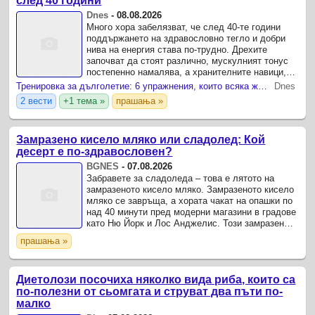
след 40 години
Dnes
-
08.08.2026
Много хора забелязват, че след 40-те години
поддържането на здравословно тегло и добри
нива на енергия става по-трудно. Дрехите
започват да стоят различно, мускулният тонус
постепенно намалява, а хранителните навици,
които преди са давали отлични резултати, вече
Тренировка за дълголетие: 6 упражнения, които всяка жена след 40 трябва да прави
Dnes
не изглеждат ...
2 вести
+1 тема »
прашања »
Замразено кисело мляко или сладолед: Кой
десерт е по-здравословен?
BGNES
-
07.08.2026
Забравете за сладоледа – това е лятото на
замразеното кисело мляко. Замразеното кисело
мляко се завръща, а хората чакат на опашки по
над 40 минути пред модерни магазини в градове
като Ню Йорк и Лос Анджелис. Този замразен
десерт често е представян като здравословен,
прашања »
тъй като ...
Диетолози посочиха няколко вида риба, които са
по-полезни от сьомгата и струват два пъти по-
малко