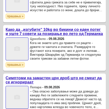
сфатила дека грижата за себе не е привилегија,
туку неопходност. Низ годините, преку личното
искуство и работата со жени, дошла до бројни
сознанија за здравите навики и промените што
прашања »
можат да ...
Како да „изгубите“ 10kg во бикини со еден потег
и уште 7 совети за позирање во лето oд Германка
Црнобело
-
09.08.2026
Кога не знаете што да правите со рацете -
држете ги чантата и очилата. Размрдајте го
фустанот кога позирате, ако е долг и лелеав...
Викторија Шварцбек од Германија ги споделува
своите трикови за забавни летни фотки.
прашања »
Симптоми на замастен црн дроб што не смеат да
се игнорираат
Попара
-
09.08.2026
– Ова опасно заболување може да доведе до
канцер Ако ги забележите следните промени,
веднаш обратете се на лекар! Дваесет насто од
популацијата го има овој проблем. Црниот дроб,
како најголема жлезда во човечкото тело, е