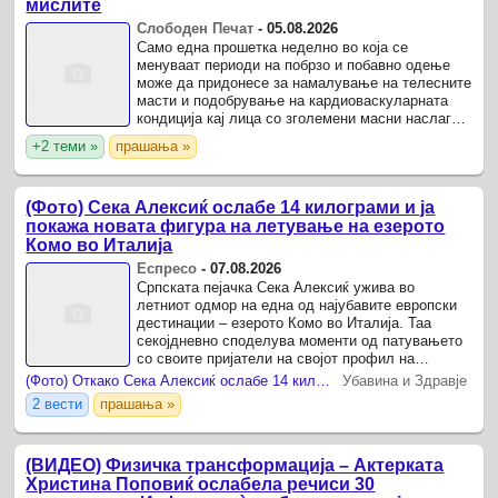
мислите
Слободен Печат
-
05.08.2026
Само една прошетка неделно во која се
менуваат периоди на побрзо и побавно одење
може да придонесе за намалување на телесните
масти и подобрување на кардиоваскуларната
кондиција кај лица со зголемени масни наслаги
во пределот на стомакот, покажува ново
+2 теми »
прашања »
истражување .
(Фото) Сека Алексиќ ослабе 14 килограми и ја
покажа новата фигура на летување на езерото
Комо во Италија
Еспресо
-
07.08.2026
Српската пејачка Сека Алексиќ ужива во
летниот одмор на една од најубавите европски
дестинации – езерото Комо во Италија. Таа
секојдневно споделува моменти од патувањето
со своите пријатели на својот профил на
Инстаграм, покажувајќи дел од атмосферата на
(Фото) Откако Сека Алексиќ ослабе 14 килограми-ја покажа новата фигура на летување на езерото Комо во Италија
Убавина и Здравје
луксузниот одмор.
2 вести
прашања »
(ВИДЕО) Физичка трансформација – Актерката
Христина Поповиќ ослабела речиси 30