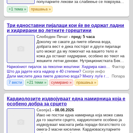
популарните лекови за слабеење се поврзуваат
околу 150.000 пријави за несакани реакции и
+1 тема »
прашања »
повеќе од 100 смртни ...
Три едноставни пијалаци кои ќе ве одржат ладни
и хидрирани во летните горештини
Слободен Печат
-
пред: 5 часа
Доколку не сакате да пиете обична вода,
добрата вест е дека постојат и други пијалаци
што можат да му помогнат на вашето тело и
кожа да останат хидрирани, особено во текот на
жешките летни денови. Нутриционистката Беки
Хокинс сподели три едноставни рецепти за
Најмоќниот пијалок за пеколни жештини: Хидрира како вода, но дава повеќе енергија
Фактор
британски „Мирор“ ...
Што да јадете кога надвор е 40 степени?
Скопје инфо
Дали мислите дека пиете доволно вода? Многу луѓе ги мешаат овие знаци на дехидрација со замор
Попара
7 вести
+21 теми »
сумирано »
прашања »
Кардиолозите издвојуваат една намирница која е
особено добра за срцето
Скопје1
-
08.08.2026
Иако не постои една намирница која може сама
да го заштити срцето, кардиолозите особено ја
издвојуваат масната риба поради богатството со
омега-3 масни киселини. Кардиоваскуларните