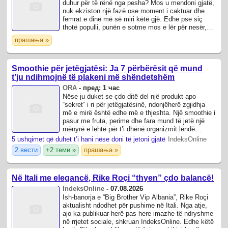
duhur për të rënë nga pesha? Mos u mendoni gjatë,
nuk ekziston një fazë ose moment i caktuar dhe
femrat e dinë më së miri këtë gjë. Edhe pse siç
thotë populli, punën e sotme mos e lër për nesër,
ndaj filloni që sot.
прашања »
Smoothie për jetëgjatësi: Ja 7 përbërësit që mund
t’ju ndihmojnë të plakeni më shëndetshëm
ORA
-
пред: 1 час
Nëse ju duket se çdo ditë del një produkt apo
“sekret” i ri për jetëgjatësinë, ndonjëherë zgjidhja
më e mirë është edhe më e thjeshta. Një smoothie i
pasur me fruta, perime dhe fara mund të jetë një
mënyrë e lehtë për t’i dhënë organizmit lëndë
ushqyese që mbështesin shëndetin ...
5 ushqimet që duhet t’i hani nëse doni të jetoni gjatë
IndeksOnline
2 вести
+2 теми »
прашања »
Në Itali me elegancë, Rike Roçi “thyen” çdo balancë!
IndeksOnline
-
07.08.2026
Ish-banorja e “Big Brother Vip Albania”, Rike Roçi
aktualisht ndodhet për pushime në Itali. Nga atje,
ajo ka publikuar herë pas here imazhe të ndryshme
në rrjetet sociale, shkruan IndeksOnline. Edhe këtë