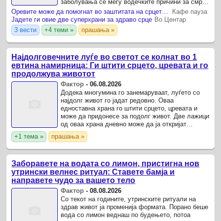
заболувања се меѓу водечките причини за смрт,
а врз ризикот влијаат генетиката, семејната
Оревите може да помогнат во заштитата на срцето: Зошто вреди да ги јадете почесто?
Кафе пауза
историја ...
Јадете ги овие две суперхрани за здраво срце
Во Центар
3 вести
+4 теми »
прашања »
Најдолговечните луѓе во светот се колнат во 1
евтина намирница: Ги штити срцето, цревата и го
продолжува животот
Фактор
-
06.08.2026
Додека многумина го занемаруваат, луѓето со
најдолг живот го јадат редовно. Оваа
едноставна храна го штити срцето, цревата и
може да придонесе за подолг живот. Две лажици
од оваа храна дневно може да ја откријат
тајната на долговечноста.
+1 тема »
прашања »
Заборавете на водата со лимон, пристигна нов
утрински велнес ритуал: Ставете бамја и
направете чудо за вашето тело
Фактор
-
08.08.2026
Со текот на годините, утринските ритуали на
здрав живот ја променија формата. Порано беше
вода со лимон веднаш по будењето, потоа