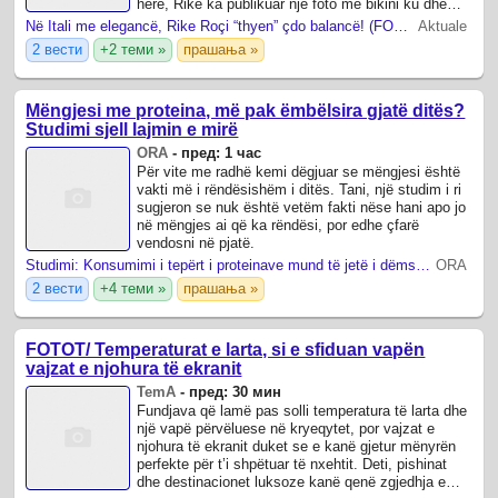
herë, Rike ka publikuar një foto me bikini ku dhe
duket në formë të mirë ...
Në Itali me elegancë, Rike Roçi “thyen” çdo balancë! (FOTO)
Aktuale
2 вести
+2 теми »
прашања »
Mëngjesi me proteina, më pak ëmbëlsira gjatë ditës?
Studimi sjell lajmin e mirë
ORA
-
пред: 1 час
Për vite me radhë kemi dëgjuar se mëngjesi është
vakti më i rëndësishëm i ditës. Tani, një studim i ri
sugjeron se nuk është vetëm fakti nëse hani apo jo
në mëngjes ai që ka rëndësi, por edhe çfarë
vendosni në pjatë.
Studimi: Konsumimi i tepërt i proteinave mund të jetë i dëmshëm për të rriturit që nuk ushtrohen
ORA
2 вести
+4 теми »
прашања »
FOTOT/ Temperaturat e larta, si e sfiduan vapën
vajzat e njohura të ekranit
TemA
-
пред: 30 мин
Fundjava që lamë pas solli temperatura të larta dhe
një vapë përvëluese në kryeqytet, por vajzat e
njohura të ekranit duket se e kanë gjetur mënyrën
perfekte për t’i shpëtuar të nxehtit. Deti, pishinat
dhe destinacionet luksoze kanë qenë zgjedhja e