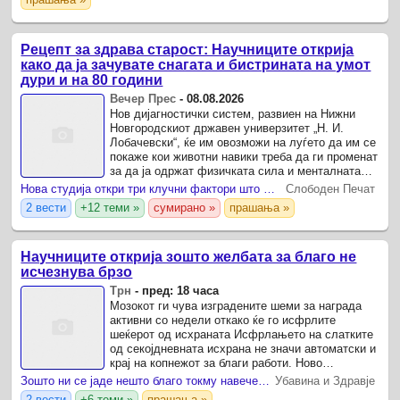
самодоверба, ...
Рецепт за здрава старост: Научниците открија
како да ја зачувате снагата и бистрината на умот
дури и на 80 години
Вечер Прес
-
08.08.2026
Нов дијагностички систем, развиен на Нижни
Новгородскиот државен универзитет „Н. И.
Лобачевски“, ќе им овозможи на луѓето да им се
покаже кои животни навики треба да ги променат
за да ја одржат физичката сила и менталната
острина дури и на 80-годишна возраст.
Нова студија откри три клучни фактори што можат да го одложат развојот на деменција и до 13 години
Слободен Печат
2 вести
+12 теми »
сумирано »
прашања »
Научниците открија зошто желбата за благо не
исчезнува брзо
Трн
-
пред: 18 часа
Мозокот ги чува изградените шеми за награда
активни со недели откако ќе го исфрлите
шеќерот од исхраната Исфрлањето на слатките
од секојдневната исхрана не значи автоматски и
крај на копнежот за благи работи. Ново
истражување предводено од професорката
Зошто ни се јаде нешто благо токму навечер? Еве што може да стои зад таа желба
Убавина и Здравје
Кетрин Аплтон, објавено во ...
2 вести
+6 теми »
прашања »