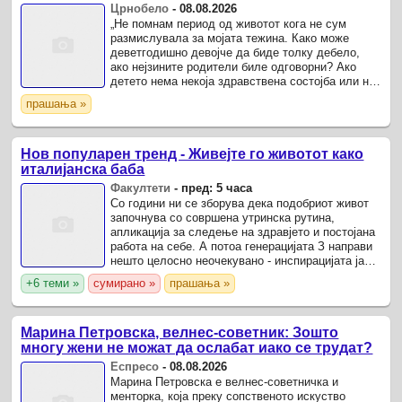
Црнобело
-
08.08.2026
„Не помнам период од животот кога не сум
размислувала за мојата тежина. Како може
деветгодишно девојче да биде толку дебело,
ако нејзините родители биле одговорни? Ако
детето нема некоја здравствена состојба или не
пие лекови кои предизвикуваат дебелина, не
прашања »
треба да биде дебело“.
Нов популарен тренд - Живејте го животот како
италијанска баба
Факултети
-
пред: 5 часа
Со години ни се зборува дека подобриот живот
започнува со совршена утринска рутина,
апликација за следење на здравјето и постојана
работа на себе. А потоа генерацијата З направи
нешто целосно неочекувано - инспирацијата ја
пронајде кај италијанските баби.
+6 теми »
сумирано »
прашања »
Марина Петровска, велнес-советник: Зошто
многу жени не можат да ослабат иако се трудат?
Еспресо
-
08.08.2026
Марина Петровска е велнес-советничка и
менторка, која преку сопственото искуство