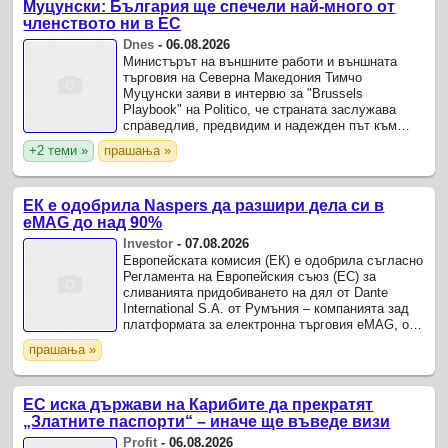
Муцунски: България ще спечели най-много от
членството ни в ЕС
Dnes
-
06.08.2026
Министърът на външните работи и външната
търговия на Северна Македония Тимчо
Муцунски заяви в интервю за "Brussels
Playbook" на Politico, че страната заслужава
справедлив, предвидим и надежден път към
пълноправно членство в Европейския съюз.
+2 теми »
прашања »
ЕК е одобрила Naspers да разшири дела си в
eMAG до над 90%
Investor
-
07.08.2026
Европейската комисия (ЕК) е одобрила съгласно
Регламента на Европейския съюз (ЕС) за
сливанията придобиването на дял от Dante
International S.A. от Румъния – компанията зад
платформата за електронна търговия eMAG, от
Naspers Limited от Южна Африка.
прашања »
ЕС иска държави на Карибите да прекратят
„Златните паспорти“ – иначе ще въведе визи
Profit
-
06.08.2026