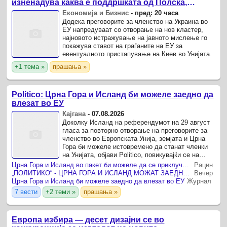
изненадува каква е поддршката од Полска,
Франција и Германија
Економија и Бизнис
-
пред: 20 часа
Додека преговорите за членство на Украина во
ЕУ напредуваат со отворање на нов кластер,
најновото истражување на јавното мислење го
покажува ставот на граѓаните на ЕУ за
евентуалното пристапување на Киев во Унијата.
+1 тема »
прашања »
Politico: Црна Гора и Исланд би можеле заедно да
влезат во ЕУ
Кајгана
-
07.08.2026
Доколку Исланд на референдумот на 29 август
гласа за повторно отворање на преговорите за
членство во Европската Унија, земјата и Црна
Гора би можеле истовремено да станат членки
на Унијата, објави Politico, повикувајќи се на
европски претставници и дипломати.
Црна Гора и Исланд во пакет би можеле да се приклучат кон ЕУ
Рацин
„ПОЛИТИКО“ - ЦРНА ГОРА И ИСЛАНД МОЖАТ ЗАЕДНО ВО ЕУ - Брисел отвара нова сцена за проширувањето
Вечер
Црна Гора и Исланд би можеле заедно да влезат во ЕУ
Журнал
7 вести
+2 теми »
прашања »
Европа избира — десет дизајни се во