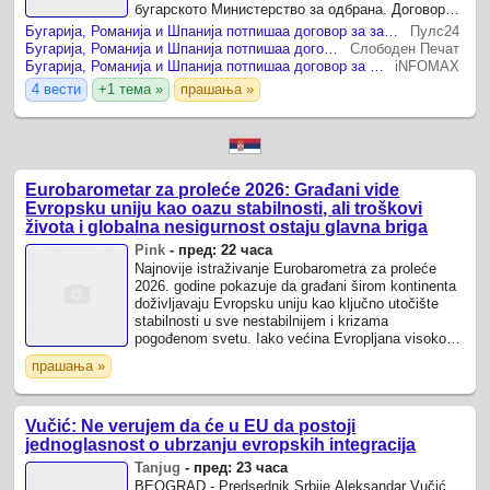
бугарското Министерство за одбрана. Договорот
се базира на договорот од 2021 година меѓу
Бугарија, Романија и Шпанија потпишаа договор за заедничка воздушна одбрана на НАТО
Пулс24
владите на Бугарија и Романија и им ...
Бугарија, Романија и Шпанија потпишаа договор за заедничка воздушна одбрана на НАТО
Слободен Печат
Бугарија, Романија и Шпанија потпишаа договор за заедничка воздушна одбрана на НАТО
iNFOMAX
4 вести
+1 тема »
прашања »
Eurobarometar za proleće 2026: Građani vide
Evropsku uniju kao oazu stabilnosti, ali troškovi
života i globalna nesigurnost ostaju glavna briga
Pink
-
пред: 22 часа
Najnovije istraživanje Eurobarometra za proleće
2026. godine pokazuje da građani širom kontinenta
doživljavaju Evropsku uniju kao ključno utočište
stabilnosti u sve nestabilnijem i krizama
pogođenom svetu. Iako većina Evropljana visoko
vrednuje bezbednost, mir i kvalitet života ...
прашања »
Vučić: Ne verujem da će u EU da postoji
jednoglasnost o ubrzanju evropskih integracija
Tanjug
-
пред: 23 часа
BEOGRAD - Predsednik Srbije Aleksandar Vučić