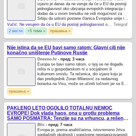
izjavio je danas da ne veruje da će u EU da postoji
jednoglasnost oko ubrzanja evropskih integracija i
dodao da u ovom trenutku ne vidi mogućnost za
Srbiju da uskoro postane članica Evropske unije iz,
kako je naveo, brojnih političkih ...
Vučić: Ne verujem da će u EU da postoji jednoglasnost o ubrzanju evropskih integracija
Telegraf
2 вести
+5 теми »
прашања »
Nije istina da se EU bavi samo ratom: Glavni cilj nije
konačno uništenje Putinove Rusije
Dnevno.hr
-
пред: 3 часа
Europa se bavi samo ratom, u njoj se ne događa
ništa ni u gospodarskom ni u socijalnom ili
kulturnom smislu. Ta rečenica, dio izjave koju je
dao predsjednik Zoran Milanović za nedavnog
boravka na Visu, može se učiniti točnom jer se EU
proteklih godina uistinu bavi svojom ...
прашања »
PAKLENO LETO OGOLILO TOTALNU NEMOĆ
EVROPE! Dok vlada haos, ona u grotlu problema
SAMO POSMATRA: Tenzije su na vrhuncu, a rešenja
nigde
Blic
-
пред: 7 часа
Evropa je, prema analitičarima, istovremeno žrtva
spoljašnjih okolnosti i sopstvene neorganizovanosti