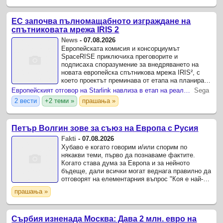
ЕС започва пълномащабното изграждане на
спътниковата мрежа IRIS 2
News
-
07.08.2026
Европейската комисия и консорциумът
SpaceRISE приключиха преговорите и
подписаха споразумение за внедряването на
новата европейска спътникова мрежа IRIS², с
което проектът преминава от етапа на планиране
към пълномащабно разгръщане .
Европейският отговор на Starlink навлиза в етап на реално изграждане
Sega
2 вести
+2 теми »
прашања »
Петър Волгин зове за съюз на Европа с Русия
Fakti
-
07.08.2026
Хубаво е когато говорим и/или спорим по
някакви теми, първо да познаваме фактите.
Когато става дума за Европа и за нейното
бъдеще, дали всички могат веднага правилно да
отговорят на елементарния въпрос "Коя е най-
голямата държава на нашия континент?" Ами,
прашања »
не, не е Германия.
Сърбия изненада Москва: Дава 2 млн. евро на