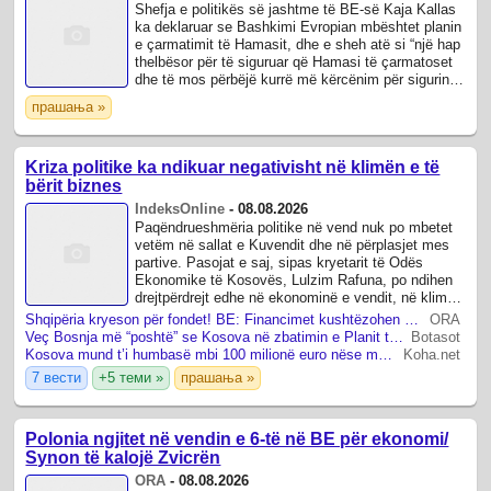
Shefja e politikës së jashtme të BE-së Kaja Kallas
ka deklaruar se Bashkimi Evropian mbështet planin
e çarmatimit të Hamasit, dhe e sheh atë si “një hap
thelbësor për të siguruar që Hamasi të çarmatoset
dhe të mos përbëjë kurrë më kërcënim për sigurinë
e Izraelit”.
прашања »
Kriza politike ka ndikuar negativisht në klimën e të
bërit biznes
IndeksOnline
-
08.08.2026
Paqëndrueshmëria politike në vend nuk po mbetet
vetëm në sallat e Kuvendit dhe në përplasjet mes
partive. Pasojat e saj, sipas kryetarit të Odës
Ekonomike të Kosovës, Lulzim Rafuna, po ndihen
drejtpërdrejt edhe në ekonominë e vendit, në klimën
e investimeve dhe në mundësinë e ...
Shqipëria kryeson për fondet! BE: Financimet kushtëzohen me përmbushjen e reformave
ORA
​Veç Bosnja më “poshtë” se Kosova në zbatimin e Planit të Rritjes, rrezikohen fondet nëse reformat vonohen
Botasot
Kosova mund t’i humbasë mbi 100 milionë euro nëse mbetet me institucione jofunksionale
Koha.net
7 вести
+5 теми »
прашања »
Polonia ngjitet në vendin e 6-të në BE për ekonomi/
Synon të kalojë Zvicrën
ORA
-
08.08.2026