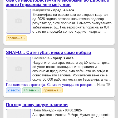
Ова се најбрзорастечките економии во Европа и
зошто Германија не е меѓу нив
Факултети
-
пред: 4 часа
Економијата на еврозоната во вториот квартал
од 2026 година оствари значително подобар
резултат од сите прогнози. Наместо очекуваното
забавување, БДП на еврозоната порасна за 0,4
отсто во споредба со претходниот квартал,
додека на ниво на целата Европска Унија растот
прашања »
забрза на ...
SNAFU… Сите губат, некои само побрзо
CivilMedia
-
пред: 3 часа
Надуените faux аристократи од ЕУ мислат дека
сѐ уште важат колонијалните правила и
економски предности, ама паѓањето на земја и
освестувањето започна: Volkswagen веќе сече
околу 50.000 работни места во Германија, а на
маса се уште поголеми кратења и затворање
Геополитичка стратегија: Со манипулација во реториката, суперсилите остварија профит, а Европа стана колатерална штета
Нова ТВ
фабрики; BMW ...
2 вести
+4 теми »
прашања »
Поглед преку седум планини
Нова Македонија
-
08.08.2026
Австрискиот писател Роберт Музил пред повеќе