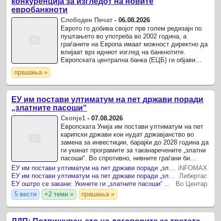
конкуренција за изгледот на новите
евробанкноти
Слободен Печат
-
06.08.2026
Еврото го добива својот прв голем редизајн по
пуштањето во употреба во 2002 година, а
граѓаните на Европа имаат можност директно да
влијаат врз идниот изглед на банкнотите.
Европската централна банка (ЕЦБ) ги објави
десетте финални концепти, а јавната анкета за
прашања »
гласање ќе биде ...
ЕУ им постави ултиматум на пет држави поради
„златните пасоши“
Скопје1
-
07.08.2026
Европската Унија им постави ултиматум на пет
карипски држави кои нудат државјанство во
замена за инвестиции, барајќи до 2028 година да
ги укинат програмите за таканаречените „златни
пасоши“. Во спротивно, нивните граѓани би
можеле да го изгубат правото на безвизно
ЕУ им постави ултиматум на пет држави поради „златните пасоши“
iNFOMAX
патување во ...
ЕУ им постави ултиматум на пет држави поради „златните пасоши“
Либертас
ЕУ оштро се закани: Укинете ги „златните пасоши“ или ќе останете без виза
Во Центар
5 вести
+2 теми »
прашања »