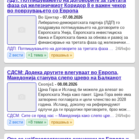
ЛДП: Потпишувањето на договорите за третата
фаза од железничкиот Коридор 8 е важен чекор
во поврзувањето со Европа
Во Центар
-
07.08.2026
Либерално-демократската партија (ЛДП) го
поздравува потпишувањето на договорите со
Европската Унија, Европската инвестициска
банка и Европската банка за обнова и развој за
финансирање на третата фаза од железничкиот
Коридор 8.
ЛДП: Потпишувањето на договорите за третата фаза од железничкиот Коридор 8 е важен чекор во поврзувањето со Европа
24Инфо
2 вести
+1 тема »
прашања »
СДСМ: Додека другите влегуваат во Европа,
Македонија станува слепо црево на Балканот
Скопје1
-
08.08.2026
Црна Гора и Исланд би можеле да влезат во
Европската Унија како пакет. Црна Гора веќе има
затворено поглавјата и цели членство во 2028
година. Исланд, доколку на референдумот
одлучи да ги продолжи преговорите, брзо може
да ја стигне. Албанија напредува. Молдавија
СДСМ: Сите се пред нас – Македонија како слепо црево на Балканот
24Инфо
напредува.
2 вести
+8 теми »
прашања »