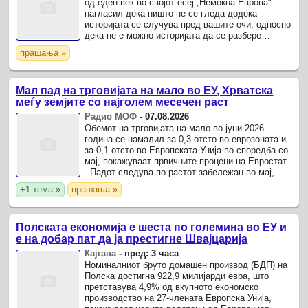
од еден век во својот есеј „Немоќна Европа“
нагласил дека ништо не се гледа додека
историјата се случува пред вашите очи, односно
дека не е можно историјата да се разбере
рационално.
прашања »
Мал пад на трговијата на мало во ЕУ, Хрватска
меѓу земјите со најголем месечен раст
Радио МОФ
-
07.08.2026
Обемот на трговијата на мало во јуни 2026
година се намалил за 0,3 отсто во еврозоната и
за 0,1 отсто во Европската Унија во споредба со
мај, покажуваат првичните процени на Евростат
. Падот следува по растот забележан во мај,
кога трговијата на мало се зголемила за 0,4
+1 тема »
прашања »
отсто во ...
Полската економија е шеста по големина во ЕУ и
е на добар пат да ја престигне Швајцарија
Кајгана
-
пред: 3 часа
Номиналниот бруто домашен производ (БДП) на
Полска достигна 922,9 милијарди евра, што
претставува 4,9% од вкупното економско
производство на 27-члената Европска Унија,