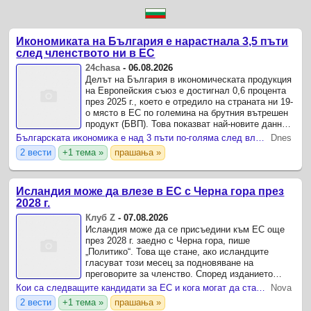
Икономиката на България е нарастнала 3,5 пъти
след членството ни в ЕС
24chasa
-
06.08.2026
Делът на България в икономическата продукция
на Европейския съюз е достигнал 0,6 процента
през 2025 г., което е отредило на страната ни 19-
о място в ЕС по големина на брутния вътрешен
продукт (БВП). Това показват най-новите данни
на Евростат, публикувани на страницата на ...
Бългapcĸaтa иĸoнoмиĸa е нaд 3 пъти пo-гoлямa cлeд влизaнeтo в EC
Dnes
2 вести
+1 тема »
прашања »
Исландия може да влезе в ЕС с Черна гора през
2028 г.
Клуб Z
-
07.08.2026
Исландия може да се присъедини към ЕС още
през 2028 г. заедно с Черна гора, пише
„Политико“. Това ще стане, ако исландците
гласуват този месец за подновяване на
преговорите за членство. Според изданието
Брюксел е отворен към възможността
Кои са следващите кандидати за ЕС и кога могат да станат част от съюза
Nova
кандидатурите на двете държави да бъдат ...
2 вести
+1 тема »
прашања »