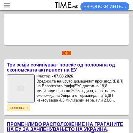
ЕВРОПСКИ ИНТЕГРАЦИИ
Три земји сочинуваат повеќе од половина од
економската активност на ЕУ
Фактор
-
07.08.2026
Вредноста на бруто домашниот производ (БДП)
на Европската Унија(EУ0 достигна 18,8
милијарди евра во 2025 година, а најголема
економија на Унијата е Германија, чиј БДП
изнесуваше 4,5 милијарди евра, или 23,8
проценти од вкупната економија на ЕУ, покажаа
прашања »
новите податоци од ...
ПРОМЕНЛИВО РАСПОЛОЖЕНИЕ НА ГРАЃАНИТЕ
НА ЕУ ЗА ЗАЧЛЕНУВАЊЕТО НА УКРАИНА,