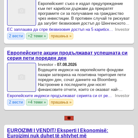
Европейският съюз е издал предупреждение
към пет карибски държави да прекратят
програмите си за получаване на гражданство
чрез инвестиции. В противен случай те рискуват
да загубят безвизовия достъп до Шенгенското
пространство в Европа до 2028 г.
ЕС заплашва да спре безвизовия достъп на 5 карибски страни заради "златните" им паспорти
Investor
2 вести
+2 теми »
прашања »
Европейските акции продължават успешната си
серия пети пореден ден
Investor
-
07.08.2026
Водещите индекси на европейските фондови
пазари затвориха на позитивна територия пети
пореден ден, сочат данните на Bloomberg.
Настроение в последните дни носят
финансовите отчети, които се оказват най-
добрите от третото тремесечие на 2022 година
Европейските индекси продължават серията си от рекорди
Investor
насам.
2 вести
+4 теми »
прашања »
EUROIZIMI I VENDIT/ Eksperti I Ekonomisë:
Euroizimi nuk duhet të shtyhet më