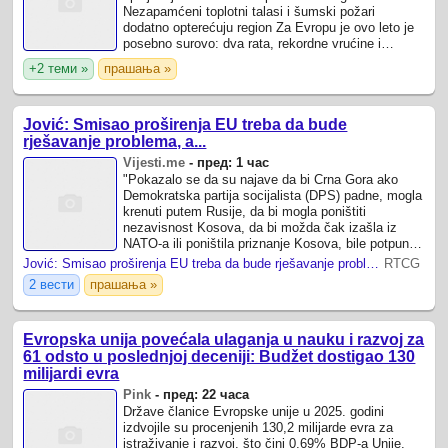
Nezapamćeni toplotni talasi i šumski požari
dodatno opterećuju region Za Evropu je ovo leto je
posebno surovo: dva rata, rekordne vrućine i
šumski požari, migrantska kriza, ...
+2 теми »
прашања »
Jović: Smisao proširenja EU treba da bude
rješavanje problema, a...
Vijesti.me
-
пред: 1 час
"Pokazalo se da su najave da bi Crna Gora ako
Demokratska partija socijalista (DPS) padne, mogla
krenuti putem Rusije, da bi mogla poništiti
nezavisnost Kosova, da bi možda čak izašla iz
NATO-a ili poništila priznanje Kosova, bile potpuno
pogrešne“, kazao je Jović Hrvatska ...
Jović: Smisao proširenja EU treba da bude rješavanje problema, a ne ponižavanje susjednih država
RTCG
2 вести
прашања »
Evropska unija povećala ulaganja u nauku i razvoj za
61 odsto u poslednjoj deceniji: Budžet dostigao 130
milijardi evra
Pink
-
пред: 22 часа
Države članice Evropske unije u 2025. godini
izdvojile su procenjenih 130,2 milijarde evra za
istraživanje i razvoj, što čini 0,69% BDP-a Unije.