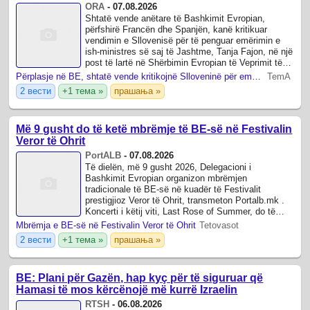
ORA
-
07.08.2026
Shtatë vende anëtare të Bashkimit Evropian,
përfshirë Francën dhe Spanjën, kanë kritikuar
vendimin e Sllovenisë për të penguar emërimin e
ish-ministres së saj të Jashtme, Tanja Fajon, në një
post të lartë në Shërbimin Evropian të Veprimit të
Jashtëm (EEAS) në Bruksel.
Përplasje në BE, shtatë vende kritikojnë Slloveninë për emërimin e Tanja Fajon në një post të lartë
TemA
2 вести
+1 тема »
прашања »
Më 9 gusht do të ketë mbrëmje të BE-së në Festivalin
Veror të Ohrit
PortALB
-
07.08.2026
Të dielën, më 9 gusht 2026, Delegacioni i
Bashkimit Evropian organizon mbrëmjen
tradicionale të BE-së në kuadër të Festivalit
prestigjioz Veror të Ohrit, transmeton Portalb.mk .
Koncerti i këtij viti, Last Rose of Summer, do të
sjellë në skenë tre muzikantë të vlerësuar ...
Mbrëmja e BE-së në Festivalin Veror të Ohrit
Tetovasot
2 вести
+1 тема »
прашања »
BE: Plani për Gazën, hap kyç për të siguruar që
Hamasi të mos kërcënojë më kurrë Izraelin
RTSH
-
06.08.2026