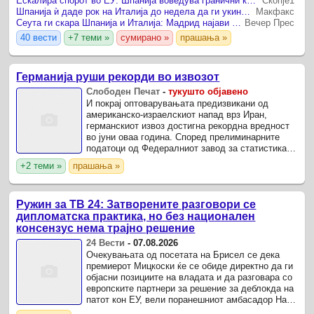
Ескалира спорот во ЕУ: Шпанија воведува гранични контроли за патниците од Италија
Скопје1
граничните контроли за ...
Шпанија ѝ даде рок на Италија до недела да ги укине граничните контроли
Макфакс
Сеута ги скара Шпанија и Италија: Мадрид најави контрамерки за италијанските гранични контроли на шпанските граѓани
Вечер Прес
40 вести
+7 теми »
сумирано »
прашања »
Германија руши рекорди во извозот
Слободен Печат
-
тукушто објавено
И покрај оптоварувањата предизвикани од
американско-израелскиот напад врз Иран,
германскиот извоз достигна рекордна вредност
во јуни оваа година. Според прелиминарните
податоци од Федералниот завод за статистика ,
извезена е стока во вредност од 139,3
+2 теми »
прашања »
милијарди евра (272 ...
Ружин за ТВ 24: Затворените разговори се
дипломатска практика, но без национален
консензус нема трајно решение
24 Вести
-
07.08.2026
Очекувањата од посетата на Брисел се дека
премиерот Мицкоски ќе се обиде директно да ги
објасни позициите на владата и да разговара со
европските партнери за решение за деблокда на
патот кон ЕУ, вели поранешниот амбасадор Нано
Ружин за ТВ 24.