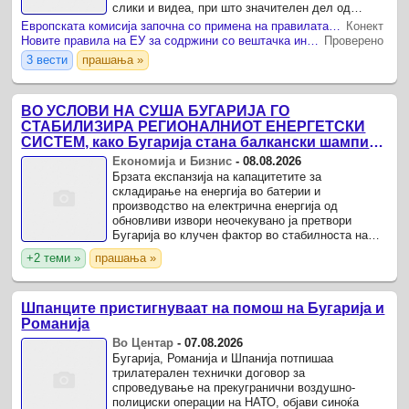
слики и видеа, при што значителен дел од
содржината создадена со помош на вештачка
Европската комисија започна со примена на правилата за означување на AI содржини
Конект
интелигенција (AI) сега ...
Новите правила на ЕУ за содржини со вештачка интелигенција носат обврски и за медиумите
Проверено
3 вести
прашања »
ВО УСЛОВИ НА СУША БУГАРИЈА ГО
СТАБИЛИЗИРА РЕГИОНАЛНИОТ ЕНЕРГЕТСКИ
СИСТЕМ, како Бугарија стана балкански шампион
во складирање на енергија од батерии
Економија и Бизнис
-
08.08.2026
Брзата експанзија на капацитетите за
складирање на енергија во батерии и
производство на електрична енергија од
обновливи извори неочекувано ја претвори
Бугарија во клучен фактор во стабилноста на
електроенергетскиот систем на Југоисточна
+2 теми »
прашања »
Европа, додека Романија и Унгарија се ...
Шпанците пристигнуваат на помош на Бугарија и
Романија
Во Центар
-
07.08.2026
Бугарија, Романија и Шпанија потпишаа
трилатерален технички договор за
спроведување на прекугранични воздушно-
полициски операции на НАТО, објави синоќа