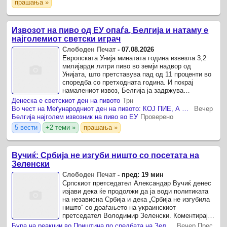
прашања »
Извозот на пиво од ЕУ опаѓа, Белгија и натаму е
најголемиот светски играч
Слободен Печат
-
07.08.2026
Европската Унија минатата година извезла 3,2
милијарди литри пиво во земји надвор од
Унијата, што претставува пад од 11 проценти во
споредба со претходната година. И покрај
намалениот извоз, Белгија ја задржува
позицијата на најголем европски извозник на
Денеска е светскиот ден на пивото
Трн
пиво, покажуваат ...
Во чест на Меѓународниот ден на пивото: КОЈ ПИЕ, А КОЈ ИЗВЕЗУВА НАЈМНОГУ ПИВО ВО ЕВРОПСКАТА УНИЈА?
Вечер
Белгија најголем извозник на пиво во ЕУ
Проверено
5 вести
+2 теми »
прашања »
Вучиќ: Србија не изгуби ништо со посетата на
Зеленски
Слободен Печат
-
пред: 19 мин
Српскиот претседател Александар Вучиќ денес
изјави дека ќе продолжи да ја води политиката
на независна Србија и дека „Србија не изгубила
ништо“ со доаѓањето на украинскиот
претседател Володимир Зеленски. Коментирајќи
ги работите на пренамена на стариот железнички
Бура на реакции во Приштина по средбата на Зеленски со Вучиќ: Запалете го него и цела Украина! (ФОТО)
Вечер Прес