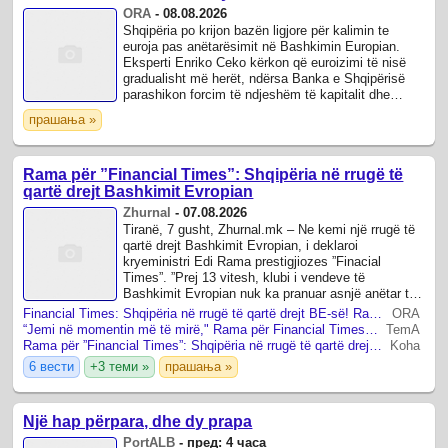
ORA
-
08.08.2026
Shqipëria po krijon bazën ligjore për kalimin te
euroja pas anëtarësimit në Bashkimin Europian.
Eksperti Enriko Ceko kërkon që euroizimi të nisë
gradualisht më herët, ndërsa Banka e Shqipërisë
parashikon forcim të ndjeshëm të kapitalit dhe
rezervave.
прашања »
Rama për ”Financial Times”: Shqipëria në rrugë të
qartë drejt Bashkimit Evropian
Zhurnal
-
07.08.2026
Tiranë, 7 gusht, Zhurnal.mk – Ne kemi një rrugë të
qartë drejt Bashkimit Evropian, i deklaroi
kryeministri Edi Rama prestigjiozes ”Finacial
Times”. ”Prej 13 vitesh, klubi i vendeve të
Bashkimit Evropian nuk ka pranuar asnjë anëtar të
ri dhe, mes paqëndrueshmërisë gjeopolitike ...
Financial Times: Shqipëria në rrugë të qartë drejt BE-së! Rama: Vendi, në momentin më të mirë
ORA
“Jemi në momentin më të mirë," Rama për Financial Times: Shqipëria ka një rrugë të qartë drejt Bashkimit Europian
TemA
Rama për ”Financial Times”: Shqipëria në rrugë të qartë drejt Bashkimit Evropian
Koha
6 вести
+3 теми »
прашања »
Një hap përpara, dhe dy prapa
PortALB
-
пред: 4 часа