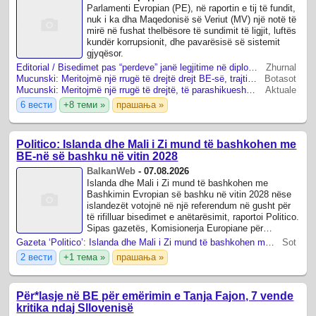
Parlamenti Evropian (PE), në raportin e tij të fundit,
nuk i ka dha Maqedonisë së Veriut (MV) një notë të
mirë në fushat thelbësore të sundimit të ligjit, luftës
kundër korrupsionit, dhe pavarësisë së sistemit
gjyqësor.
Editorial / Bisedimet pas “perdeve” janë legjitime në diplomaci, por para nënshkrimit patjetër të ketë transparencë dhe korrektësi ndaj qytetarëve!
Zhurnal
Mucunski: Meritojmë një rrugë të drejtë drejt BE-së, trajtimi ndaj nesh është i padrejtë
Botasot
Mucunski: Meritojmë një rrugë të drejtë, të parashikueshme dhe kredibile drejt anëtarësimit në BE
Aktuale
6 вести
+8 теми »
прашања »
Politico: Islanda dhe Mali i Zi mund të bashkohen me
BE-në së bashku në vitin 2028
BalkanWeb
-
07.08.2026
Islanda dhe Mali i Zi mund të bashkohen me
Bashkimin Evropian së bashku në vitin 2028 nëse
islandezët votojnë në një referendum në gusht për
të rifilluar bisedimet e anëtarësimit, raportoi Politico.
Sipas gazetës, Komisionerja Europiane për
Zgjerimin, Marta Kos, e përshkroi ...
Gazeta ‘Politico’: Islanda dhe Mali i Zi mund të bashkohen me BE-në së bashku në vitin 2028
Sot
2 вести
+1 тема »
прашања »
Për*lasje në BE për emërimin e Tanja Fajon, 7 vende
kritika ndaj Sllovenisë