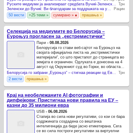
мост во ...
Руските медиуми ја анализираат средбата Вучиќ-Зеленски во Белград
Трн
Зеленски до Вучиќ: Ви благодарам за поддршката на украинскиот народ, нашиот став за Косово е непроменет
Рацин
50 вести
+25 теми »
сумирано » ●
прашања »
Селекција на медиумите во Белорусија –
Еуроњуз прогласен за „екстремистички“
Пари
-
08.08.2026
Белорусија го стави веб-сајтот на Еуроњуз на
својата официјална листа на „екстремистички
материјали“, со што пристапот до страницата во
земјата е ограничен. Одлуката е донесена на 4
август од Окружниот суд во Горки, во областа
Могилев, а Министерството за информации ја
Белорусија го забрани „Еуроњуз“ – стигнаа реакции од Европа
Трн
ажурирало ...
2 вести
прашања »
Крај на необележаните AI фотографии и
дипфејкови: Пристигнаа нови правила на ЕУ –
казни до 35 милиони евра
USB
-
06.08.2026
Стапија во сила нови регулативи, со кои се бара
содржината создадена со вештачка
интелигенција да биде јасно етикетирана. Сега
се во сила построги регулативи за виртуелни