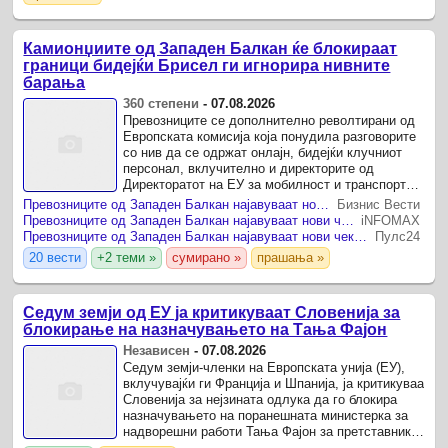
човековите права!? ...
Камионџиите од Западен Балкан ќе блокираат
граници бидејќи Брисел ги игнорира нивните
барања
360 степени
-
07.08.2026
Превозниците се дополнително револтирани од
Европската комисија која понудила разговорите
со нив да се одржат онлајн, бидејќи клучниот
персонал, вклучително и директорите од
Директоратот на ЕУ за мобилност и транспорт
биле на годишен одмор до 12 август
Превозниците од Западен Балкан најавуваат нови чекори ако ЕУ не понуди решение
Бизнис Вести
Меѓународните превозници ...
Превозниците од Западен Балкан најавуваат нови чекори ако ЕУ не понуди решение
iNFOMAX
Превозниците од Западен Балкан најавуваат нови чекори ако ЕУ не понуди решение
Пулс24
20 вести
+2 теми »
сумирано »
прашања »
Седум земји од ЕУ ја критикуваат Словенија за
блокирање на назначувањето на Тања Фајон
Независен
-
07.08.2026
Седум земји-членки на Европската унија (ЕУ),
вклучувајќи ги Франција и Шпанија, ја критикуваа
Словенија за нејзината одлука да го блокира
назначувањето на поранешната министерка за
надворешни работи Тања Фајон за претставник
на ЕУ за регионот Сахел во Африка, објавува