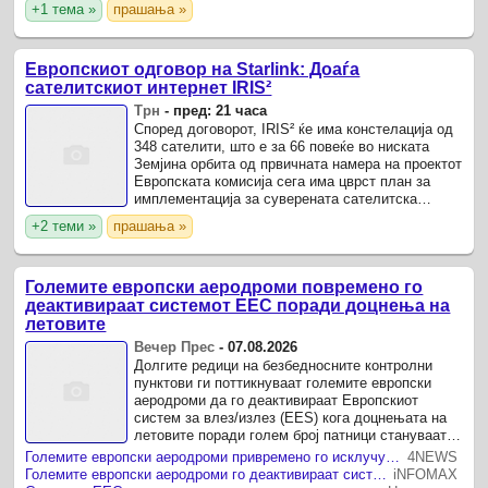
+1 тема »
прашања »
Euractiv, ...
Европскиот одговор на Starlink: Доаѓа
сателитскиот интернет IRIS²
Трн
-
пред: 21 часа
Според договорот, IRIS² ќе има констелација од
348 сателити, што е за 66 повеќе во ниската
Земјина орбита од првичната намера на проектот
Европската комисија сега има цврст план за
имплементација за суверената сателитска
широкопојасна услуга на Европската Унија IRIS²,
+2 теми »
прашања »
што значи ...
Големите европски аеродроми повремено го
деактивираат системот ЕЕС поради доцнења на
летовите
Вечер Прес
-
07.08.2026
Долгите редици на безбедносните контролни
пунктови ги поттикнуваат големите европски
аеродроми да го деактивираат Европскиот
систем за влез/излез (EES) кога доцнењата на
летовите поради голем број патници стануваат
предолги, пишува италијанскиот бизнис весник
Големите европски аеродроми привремено го исклучуваат EES поради метеж и доцнења
4NEWS
„Il sole venti ...
Големите европски аеродроми го деактивираат системот ЕЕС поради доцнења на летовите
iNFOMAX