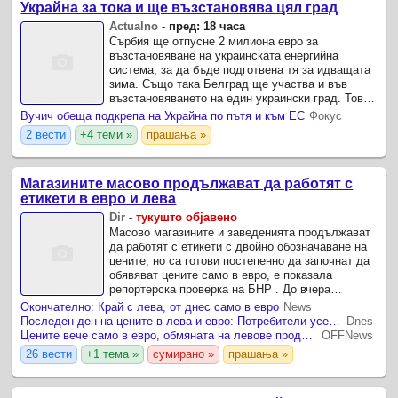
Украйна за тока и ще възстановява цял град
Actualno
-
пред: 18 часа
Сърбия ще отпусне 2 милиона евро за
възстановяване на украинската енергийна
система, за да бъде подготвена тя за идващата
зима. Също така Белград ще участва и във
възстановяването на един украински град. Това
бе обявено на президентския сайт на Украйна
Вучич обеща подкрепа на Украйна по пътя и към ЕС
Фокус
след днешната среща в ...
2 вести
+4 теми »
прашања »
Магазините масово продължават да работят с
етикети в евро и лева
Dir
-
тукушто објавено
Масово магазините и заведенията продължават
да работят с етикети с двойно обозначаване на
цените, но са готови постепенно да започнат да
обявяват цените само в евро, е показала
репортерска проверка на БНР . До вчера
двойното обозначаване беше задължително.
Окончателно: Край с лева, от днес само в евро
News
Последен ден на цените в лева и евро: Потребители усещат поскъпване на храните
Dnes
Цените вече само в евро, обмяната на левове продължава
OFFNews
26 вести
+1 тема »
сумирано »
прашања »