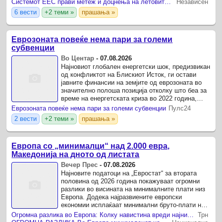
Системот ЕЕС прави метеж и доцнења на летовите: Аеродромите принудени повремено да ги исклучуваат контролите
Независен
6 вести
+2 теми »
прашања »
Еврозоната повеќе нема пари за големи
субвенции
Во Центар
-
07.08.2026
Најновиот глобален енергетски шок, предизвикан
од конфликтот на Блискиот Исток, ги остави
јавните финансии на земјите од еврозоната во
значително полоша позиција отколку што беа за
време на енергетската криза во 2022 година,
предупредуваат експертите на Европската
Еврозоната повеќе нема пари за големи субвенции
Пулс24
централна ...
2 вести
+2 теми »
прашања »
Европа со „минималци“ над 2.000 евра,
Македонија на дното од листата
Вечер Прес
-
07.08.2026
Најновите податоци на „Евростат“ за втората
половина од 2026 година покажуваат огромни
разлики во висината на минималните плати низ
Европа. Додека најразвиените европски
економии исплаќаат минимални бруто-плати над
2.000 евра месечно, Македонија и понатаму
Огромна разлика во Европа: Колку навистина вреди најниската плата во Македонија
Трн
останува меѓу земјите ...