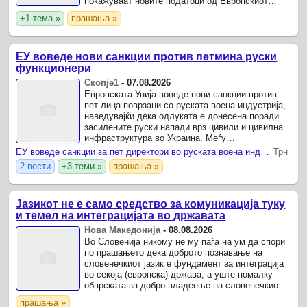
покажуваат новите податоци од Европскиот
завод за статистика (Евростат).
+1 тема »
прашања »
ЕУ воведе нови санкции против петмина руски
функционери
Скопје1
-
07.08.2026
Европската Унија воведе нови санкции против
пет лица поврзани со руската воена индустрија,
наведувајќи дека одлуката е донесена поради
засилените руски напади врз цивили и цивилна
инфраструктура во Украина. Меѓу
санкционираните се Рамил Бадгутдинов, кој
ЕУ воведе санкции за пет директори во руската воена индустрија
Трн
раководи со компанија ...
2 вести
+3 теми »
прашања »
Јазикот не е само средство за комуникација туку
и темел на интеграцијата во државата
Нова Македонија
-
08.08.2026
Во Словенија никому не му паѓа на ум да спори
по прашањето дека доброто познавање на
словенечкиот јазик е фундамент за интеграција
во секоја (европска) држава, а уште помалку
обврската за добро владеење на словенечкиот
јазик да ја претставува како напад врз
прашања »