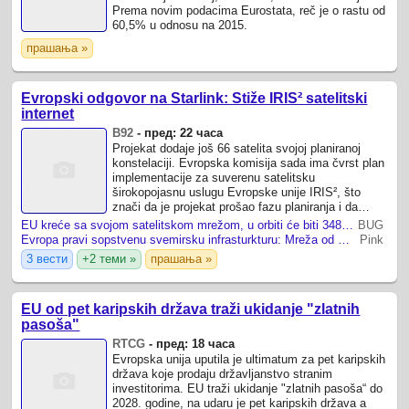
Prema novim podacima Eurostata, reč je o rastu od
60,5% u odnosu na 2015.
прашања »
Evropski odgovor na Starlink: Stiže IRIS² satelitski
internet
B92
-
пред: 22 часа
Projekat dodaje još 66 satelita svojoj planiranoj
konstelaciji. Evropska komisija sada ima čvrst plan
implementacije za suverenu satelitsku
širokopojasnu uslugu Evropske unije IRIS², što
znači da je projekat prošao fazu planiranja i da
prelazi na razmeštanje u punom obimu.
EU kreće sa svojom satelitskom mrežom, u orbiti će biti 348 satelita
BUG
Evropa pravi sopstvenu svemirsku infrasturkturu: Mreža od 348 satelita IRIS biće potpuno operativna do 2029. godine
Pink
3 вести
+2 теми »
прашања »
EU od pet karipskih država traži ukidanje "zlatnih
pasoša"
RTCG
-
пред: 18 часа
Evropska unija uputila je ultimatum za pet karipskih
država koje prodaju državljanstvo stranim
investitorima. EU traži ukidanje "zlatnih pasoša“ do
2028. godine, na udaru je pet karipskih država a