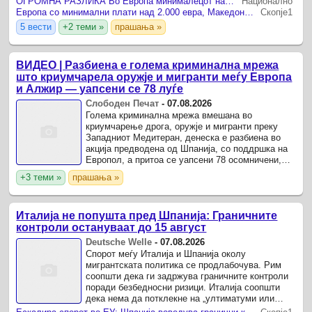
ОГРОМНА РАЗЛИКА Во Европа минималецот над 2.700 евра, Македонија со 624 евра бруто
Национално
Европа со минимални плати над 2.000 евра, Македонија при дното на листата
Скопје1
5 вести
+2 теми »
прашања »
ВИДЕО | Разбиена е голема криминална мрежа
што криумчарела оружје и мигранти меѓу Европа
и Алжир — уапсени се 78 луѓе
Слободен Печат
-
07.08.2026
Голема криминална мрежа вмешана во
криумчарење дрога, оружје и мигранти преку
Западниот Медитеран, денеска е разбиена во
акција предводена од Шпанија, со поддршка на
Европол, а притоа се уапсени 78 осомничени,
соопшти Европол .
+3 теми »
прашања »
Италија не попушта пред Шпанија: Граничните
контроли остануваат до 15 август
Deutsche Welle
-
07.08.2026
Спорот меѓу Италија и Шпанија околу
мигрантската политика се продлабочува. Рим
соопшти дека ги задржува граничните контроли
поради безбедносни ризици. Италија соопшти
дека нема да потклекне на „ултиматуми или
наметнувања“ од Шпанија и дека ќе ги задржи