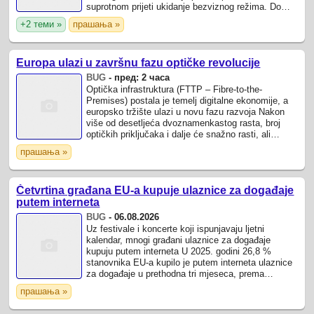
suprotnom prijeti ukidanje bezviznog režima. Do
2028.
+2 теми »
прашања »
Europa ulazi u završnu fazu optičke revolucije
BUG
-
пред: 2 часа
Optička infrastruktura (FTTP – Fibre-to-the-
Premises) postala je temelj digitalne ekonomije, a
europsko tržište ulazi u novu fazu razvoja Nakon
više od desetljeća dvoznamenkastog rasta, broj
optičkih priključaka i dalje će snažno rasti, ali
znatno sporijim tempom jer se većina ...
прашања »
Četvrtina građana EU-a kupuje ulaznice za događaje
putem interneta
BUG
-
06.08.2026
Uz festivale i koncerte koji ispunjavaju ljetni
kalendar, mnogi građani ulaznice za događaje
kupuju putem interneta U 2025. godini 26,8 %
stanovnika EU-a kupilo je putem interneta ulaznice
za događaje u prethodna tri mjeseca, prema
godišnjem istraživanju o korištenju ...
прашања »