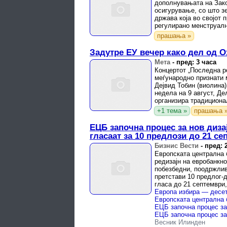
дополнувањата на Зако
осигурување, со што зе
држава која во својот 
регулирано менструалн
прашања »
Задутре ЕУ вечер како дел од 
Мета
-
пред: 3 часа
Концертот „Последна ро
меѓународно признати м
Дејвид Тобин (виолина)
недела на 9 август, Де
организира традициона
престижниот ...
+1 тема »
прашања 
ЕЦБ започна процес за нов дизај
гласаат за 10 предлози до 21 с
Бизнис Вести
-
пред: 
Европската централна 
редизајн на евробанкно
побезбедни, поодржлив
претстави 10 предлог-д
гласа до 21 септември,
биде направен ...
Весник Илинден