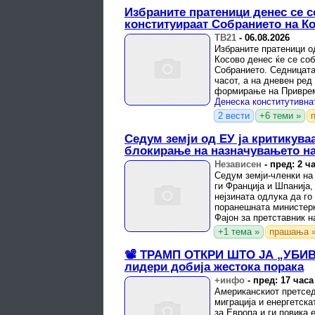
Избраните пратеници денес се с
конституираат Собранието на К
ТВ21
-
06.08.2026
Избраните пратеници од
Косово денес ќе се соб
Собранието. Седницата
часот, а на дневен ред
формирање на Приврем
кворумот и ...
2 вести
+6 теми »
Седум земји од ЕУ ја критикува
блокирање на назначувањето н
Независен
-
пред: 2 ч
Седум земји-членки на 
ги Франција и Шпанија,
нејзината одлука да г
поранешната министер
Фајон за претставник н
објавува Euractiv, ...
+1 тема »
прашања 
📽️ ТРАМП ОТКРИ ШТО ЈА „УБИ
лидери добија жестока порака
+инфо
-
пред: 17 часа
Американскиот претсед
миграција и енергетска
за Европа и ги повика 