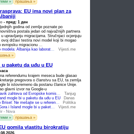
теми »
прашања »
rasprava: EU ima novi plan za
lbaniji
vo
-
пред: 1 ден
sljednjih godina od zemlje poznate po
novništva postala jedan od najvažnijih partnera
 u upravljanju migracijama. Stručnjaci ocjenjuju
 ovoj državi testira novi model koji bi mogao
u evropsku migracionu ...
Od izuzetka do modela: Albanija kao laboratorija evropskih...
Vijesti.me
ашања »
i u paketu da uđu u EU
часа
d na referendumu krajem meseca bude glasao
retanje pregovora o članstvu sa EU, ta zemlja
gle bi istovremeno da postanu članice Unije.
ao glavni izvor na Google-u
Euraktiv: Rejkjavik zahteva od Evropske komisije da ne učestuje u kampanji o članstvu Islanda
Tanjug
land mogle bi u paketu da uđu u EU
Danas
Island upozorio Brisel: Ne mešajte se u referendum o EU
Politika
Politiko: Crna Gora i Island mogle bi u paketu da uđu u EU
Vijesti.me
ir
-
Nova
теми »
прашања »
U gomila vlastitu birokratiju
.08.2026