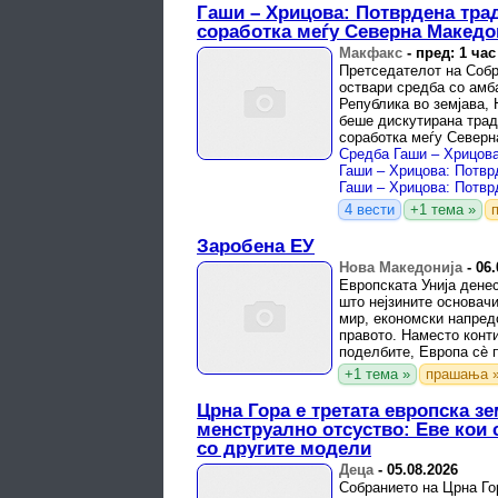
Гаши – Хрицова: Потврдена тра
соработка меѓу Северна Македо
Макфакс
-
пред: 1 час
Претседателот на Соб
оствари средба со амб
Република во земјава, 
беше дискутирана трад
соработка меѓу Северн
посебен акцент на ...
4 вести
+1 тема »
Заробена ЕУ
Нова Македонија
-
06.
Европската Унија дене
што нејзините основачи
мир, економски напред
правото. Наместо конт
поделбите, Европа сè 
проект во кој ...
+1 тема »
прашања 
Црна Гора е третата европска з
менструално отсуство: Еве кои 
со другите модели
Деца
-
05.08.2026
Собранието на Црна Го