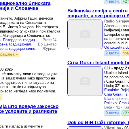
4 вести
+2 
диционално блиската
нија и Словачка
Balkanska zemlja u centru 
migrante, a sve počinje u A
ранието, Африм Гаши, денеска
Radio Saraje
асадорката на Словачката
Albanija je po
Н.Е. Ивета Хрицова. На средбата
iseljavanju sta
иционално блиската и пријателска
Evropske unije
а Македонија и Словачка, со
da se upravo u
Средба Гаши – Хрицова: Потврдена традиционално блиската соработка со Словачка
Press24
odrediti buduć
Гаши – Хрицова: Потврдена традиционално блиската соработка меѓу Северна Македонија и Словачка
Во Центар
Гаши – Хрицова: Потврдена традиционално блиската соработка меѓу Северна Македонија и Словачка
Журнал
2 вести
пр
прашања »
Crna Gora i Island mogli b
021
-
пред: 2 
08.2026
Ukoliko Islan
с сè помалку личи на заедницата
za ponovno pok
 ја замислуваа како простор на
i Crna Gora mo
ок, еднаквост и почитување на
Dodaj 021.rs k
инент што ќе ги надминува
почесто изгледа како политички
Crna Gora i Is
»
емја што воведе законско
Beta
-
N1
-
Kur
се условите и разликите
9 вести
+2 
Dok od BiH traži reforme, E
ра ги изгласа измените и
Vijesti.ba
-
06