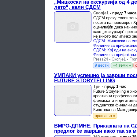
„Мицкоски на екскурзија од 4 д
лето“, вели СДСМ
Скопје1
-
пред: 7 часа
СДСМ преку соопштени
посета на премиерот Х
оценувајќи дека начинот
како „екскурзија“ прет
нејзиното политичко з
Press24
-
Скопје1
-
Fron
9 вести
+4 теми »
УМПАКИ успешно ја заврши посл
FUTURE STORYTELLING
Трн
-
пред: 1 час
Future Storytelling е х
креативни професионал
филмската и дигитална
студентски финални дел
Кинотека на Македонија
професионални ...
прашања »
ВМРО-ДПМНЕ: Приказната на С
предлог ќе заврши како таа за м
360 степени
-
пред: 19