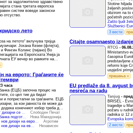
нот за задолжително здравствено
Stotine hiljada
мјата стана третата европска
željenih poslo
правен систем воведе законски
obzirom na to 
о отсуство.
početnih pozici
Охридско лето
3 вести
пр
за на летото“ вклучува тројца
Čitajte osamnaesto izdanj
узичари: Јохана Кезеи (флејта),
RTCG
-
06.08
 и Фингин Колинс (пијано) Во
Ministarstvo e
легацијата на Европската Унија ја
časopisa Eurok
лната ЕУ вечер во рамките на
predstavljene 
»
reformi koje C
uspješni primj
н на еврото: Граѓаните ќе
прашања »
ептември
EU predlaže da 8. avgust b
23 часа
банка (ЕЦБ) започна процес на
nesreća na radu
тите, со цел тие да бидат
Tanjug
-
пред
и и попристапни за граѓаните. ЕЦБ
BRISEL - Evro
изајни, за кои јавноста ќе може да
tragedije u Mar
 додека конечниот избор треба да
požaru u rudnik
Европа избира — десет дизајни се во конкуренција за изгледот на новите евробанкноти
Слободен Печат
radnika iz 12 z
Европската централна банка подготвува нов изглед на евробанкнотите, граѓаните ќе избираат меѓу 10 дизајни
Нова Македонија
ЕЦБ започна процес за нов дизајн на еврото: Граѓаните ќе гласаат за 10 предлози до 21 септември
Агротим
2 вести
пр
ЕЦБ започна процес за нов дизајн на еврото: Граѓаните ќе гласаат за 10 предлози до 21 септември
Независен