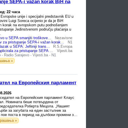
anje SEPA-i važan korak BiH na
ед: 22 часа
 Evropske unije i specijalni predstavnik EU u
vini Luigi Soreca ocijenio je da je BiH
an korak na evropskom putu podnošenjem
istupanje Jedinstvenom području plaćanja u
.
Kako će članstvo u SEPA smanjiti troškove slanja novca u BiH?
Nezavisne
Soreca: Zahtjev za pristupanje SEPA-i važan korak BiH na putu ka EU
N1
BiH zatražila ulazak u SEPA: Jeftiniji transferi novca iz inostranstva korak bliže građanima
R.S.Evropa
BiH zvanično aplicirala za pristupanje SEPA području
Vijesti.ba
o
-
Radio Sarajevo
-
Vijesti.ba
-
N1
ашања »
ател на Европейския парламент
08.2026
седател на Европейския парламент Клаус
ал. Новината беше потвърдена от
редседателка Роберта Мецола. „Нашият
рби за загубата на един застъпник за
 пое поста в период на дълбоки промени за
т и който никога ...
рашања »