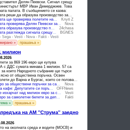
дставител Делян Пеевски. Сигнал срещу
министърът МВР Иван Демерджиев. Това
ата палата. В съобщението се казва:
ата реши да образува производство за
нтереси по отношение ...
Сметната палата ще проверява полетите на... Пеевски
Клуб Z
Сметната палата проверява Делян Пеевски за конфликт на интереси
Nova
Сметната палата образува производство по сигнала за конфликт на интереси при Д. П.
24chasa
Сметната палата разглежда сигнала срещу Делян Пеевски за недекларирани полети
BGNES
-
Sega
-
Vesti
-
Nova
-
Fakti
-
Vesti
мирано »
прашања »
 1 милион
08.2026
лети за 869 196 евро ще купува
 А с ДДС сумата минава 1 милион. 57 са
, за които Народното събрание ще търси
 ясно от обществена поръчка. Освен
лети до Варна и Бургас, които се ползват
т депутатите по ...
Над 1 млн. евро за обществени поръчки за самолетни билети заделиха депутатите
Nova
След 9-те вида кафе: Депутатите си поръчват самолетни билети за близо 1 млн. евро
OFFNews
Депутатите ще изхарчат над милион евро за самолетни билети
Vesti
Над милион евро за самолетни билети за депутатите на Румен Радев
Fakti
тема »
прашања »
предъка на АМ ''Струма'' заедно
.08.2026
то на околната среда и водите (МОСВ) и