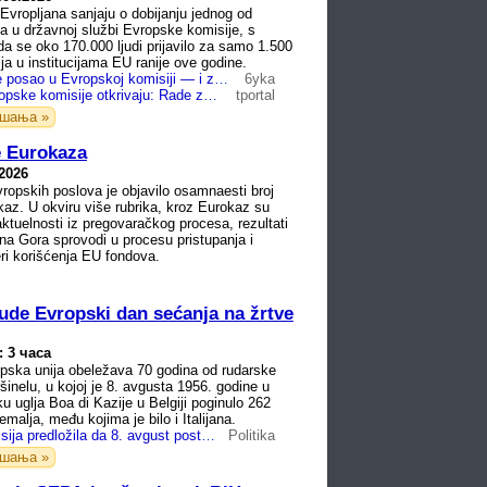
 Evropljana sanjaju o dobijanju jednog od
va u državnoj službi Evropske komisije, s
da se oko 170.000 ljudi prijavilo za samo 1.500
ja u institucijama EU ranije ove godine.
Zašto ljudi žele posao u Evropskoj komisiji — i zašto toliko mnogo njih završi nesretno?
6yka
Službenici Europske komisije otkrivaju: Rade za 7000 eura, ali neki se žele ubiti
tportal
ашања »
e Eurokaza
.2026
vropskih poslova je objavilo osamnaesti broj
az. U okviru više rubrika, kroz Eurokaz su
aktuelnosti iz pregovaračkog procesa, rezultati
rna Gora sprovodi u procesu pristupanja i
eri korišćenja EU fondova.
ude Evropski dan sećanja na žrtve
: 3 часа
pska unija obeležava 70 godina od rudarske
šinelu, u kojoj je 8. avgusta 1956. godine u
u uglja Boa di Kazije u Belgiji poginulo 262
emalja, među kojima je bilo i Italijana.
Evropska komisija predložila da 8. avgust postane Dan…
Politika
ашања »