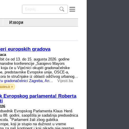
Извори
deri europskih gradova
часа
bit će od 13. do 15. augusta 2026. godine
arodne konferencije „Sarajevo Mayors
koja će u Vijećnici okupiti gradonačelnike
pe, predstavnike Evropske unije, OSCE-a,
ora te stručnjake iz oblasti održivog urbanog
U Sarajevo stižu gradonačelnici Zagreba, Ankare, Brisela i drugih gradova
Vijesti.ba
ашања »
k Evropskog parlamenta! Roberta
ti
026
edsednik Evropskog Parlamenta Klaus Henš
u 88. godini, saopštila je sadašnja predsednica
ola. "Parlament žali zbog gubitka
rope, koji je stupio na dužnost u vreme
a za naš kontinent i koji nikada nije prestao