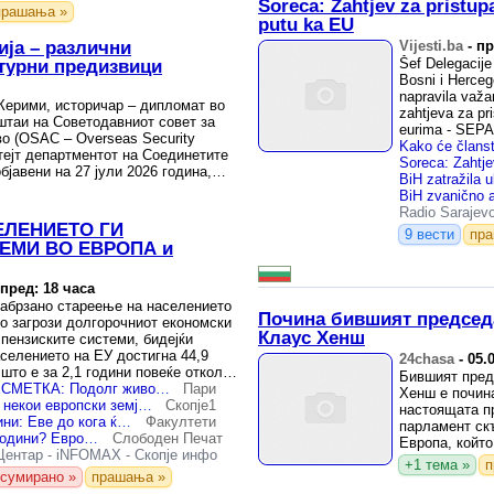
Soreca: Zahtjev za pristup
прашања »
putu ka EU
ија – различни
Vijesti.ba
-
пр
Šef Delegacije
ктурни предизвици
Bosni i Hercego
napravila važ
ерими, историчар – дипломат во
zahtjeva za pr
штаи на Советодавниот совет за
eurima - SEPA
во (OSAC – Overseas Security
Стејт департментот на Соединетите
јавени на 27 јули 2026 година,
Radio Sarajev
ЕЛЕНИЕТО ГИ
9 вести
пр
ЕМИ ВО ЕВРОПА и
пред: 18 часа
забрзано стареење на населението
Почина бившият председ
го загрози долгорочниот економски
Клаус Хенш
пензиските системи, бидејќи
аселението на ЕУ достигна 44,9
24chasa
-
05.
 што е за 2,1 години повеќе отколку
Бившият пред
НОВА ЕВРОПСКА ПРЕСМЕТКА: Подолг живот, но и подоцна во пензија
Пари
Хенш е почин
Пензија сè подоцна: Во некои европски земји ќе се работи до 74 години
Скопје1
настоящата п
Пензија дури на 74 години: Еве до кога ќе треба да работат Европејците
Факултети
парламент скъ
Во пензија дури на 74 години? Европа го продолжува работниот век
Слободен Печат
Европа, който
Центар
-
iNFOMAX
-
Скопје инфо
нашия континен
+1 тема »
п
сумирано »
прашања »