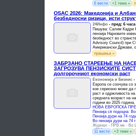
6 вести
+1 тема »
OSAC 2026: Македонија и Албан
безбедносни ризици, исти стру
24Инфо
-
пред: 6 часа
Пишува: Салим Кадри К
пензија Најновите изве
безбедност во странст
Advisory Council) при 
Американски Држави, об
претставуваат ...
прашања »
ЗАБРЗАНО СТАРЕЕЊЕ НА НАС
ЗАГРОЗУВА ПЕНЗИСКИТЕ СИСТ
долгорочниот економски раст
Економија и Бизнис
-
Европа се соочува со 
кое сериозно може да 
раст и одржливоста на 
средната возраст на н
години во 2025 година,
во 2015 ...
Журнал
-
ПРВ.мк
-
Во 
-
ПРВ.мк
11 вести
+3 теми »