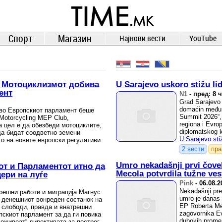
TIME.mk
ВЕСТИ
NEWS
Спорт
Магазин
Најнови вести
YouTube
: Мотоциклизмот добива
U Sarajevo uskoro stižu li
ент
N1
-
пред: 8 
Grad Sarajevo 
domaćin međun
, во Европскиот парламент беше
Summit 2026“, 
otorcycling MEP Club,
regiona i Evro
а цел е да обезбеди мотоциклите,
diplomatskog k
да бидат соодветно земени
...
о на новите европски регулативи.
2 вести
пр
Umro nekadašnji prvi čove
от и Парламентот итно да
Mecola potvrdila tužne ves
ери на луѓе
Pink
-
06.08.2
Nekadašnji pr
решни работи и миграција Магнус
umro je danas 
и денешниот вонреден состанок на
EP Roberta Mec
и слободи, правда и внатрешни
zagovornika Ev
пскиот парламент за да ги повика
dubokih promen
„оживеат“ директивата за построго