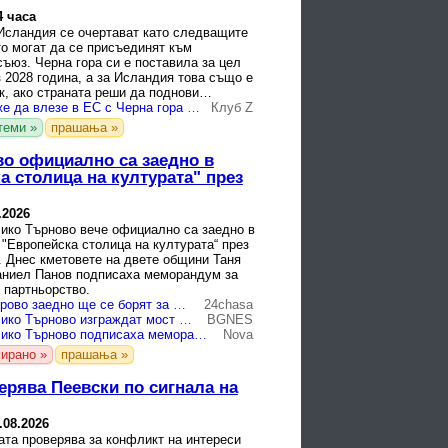
4 часа
 Исландия се очертават като следващите
о могат да се присъединят към
ъюз. Черна гора си е поставила за цел
 2028 година, а за Исландия това също е
к, ако страната реши да поднови
Исландия може да влезе в ЕС с Черна гора през 2028 г.
Клуб Z
теми »
прашања »
о официално са заедно в
а столица на културата" през
.2026
лико Търново вече официално са заедно в
"Европейска столица на културата“ през
. Днес кметовете на двете общини Таня
аниел Панов подписаха меморандум за
 партньорство.
Търново и Габрово заедно ще се борят за Европейска културна столица
24chasa
Габрово и Велико Търново изграждат мост към титлата "Европейска столица на културата 2032"
BGNES
Габрово и Велико Търново подписаха меморандум за подготовка за „Европейска столица на културата 2032“ (СНИМКИ)
Nova
ирано »
прашања »
ерява Пеевски по сигнала на
.08.2026
ата проверява за конфликт на интереси