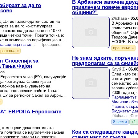
В Арбанаси започна дву
обираат за да го
привлечем повече европе
осово
общини?"
24chasa
-
05.
 11-тиот законодатен состав на
В Арбанаси з
ерат за да го конституираат
привлечем по
 е закажана да започне во 10:00
общини?" Офи
 има четири точки. Првата точка е:
Теодора Даче
ена комисија за верификација на
НСОРБ. В пър
Денеска конститутивната седница на собранието на Косово
Проверено
предизвикател
прашања »
прашања »
Не знам ядките, поръчани
ат Словенија за
предполагам са за семей
а Тања Фајон
Клуб Z
-
06.0
аса
След като се 
Европската унија (ЕУ), вклучувајќи
институция щ
 ја критикуваа Словенија за
семейство Бан
о блокира назначувањето на
заради хубава
ка за надворешни работи Тања
2008 година, 
а ЕУ за регионот Сахел во Африка,
вида кафета за
»
ВА“ ЕВРОПА Европските
24chasa
-
Фок
8 вести
+1 
ател оцени дека илегалната
Кои са следващите кандид
та политика се најголемите закани
станат част от съюза
европските лидери на поостри