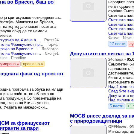
ена во Брисел, баш во
народния пре
него подаде 
съобщи Сметн
Сметната пал
е ја критикуваше четиридневната
конфликт на и
ристијан Мицкоски на Брисел,
 на кој тој ја опишал посетата
ставува обид да се намали
начење.
Фокус
-
News
СДСМ: Мицкоски на екскурзија од 4 дена во Брисел – тој тргнал да води тајни преговори
Press24
17 вести
су
Филипче за прифаќањето на Францускиот предлог од власта: Кој оди на екскурзија во лето, во Брисел?
Бриф
СДСМ: Кој оди на екскурзија во Брисел среде лето? Само оној што има таен план „под радарот“
Либертас
Депутатите ще литнат за
Филипче за прифаќањето на Францускиот предлог од власта: Кој оди на екскурзија во лето, во Брисел?
Скопје1
tline
-
Frontline
24chasa
-
05.
сумирано »
прашања »
Самолетни би
парламентът.
едната фаза од проектот
дестинациите
билети, става
вътрешните по
ежеседмично о
ибридна програма за обука на млади
ци кои работат во областа на
та продукција Со презентација на
а, вчера на 6ти август во
5 вести
+1 
, Унијата на македонски
МОСВ внесе доклад за на
с природозащитници
ДСМ за францускиот
OFFNews
-
04
игранти за пари
Министерство
 часа