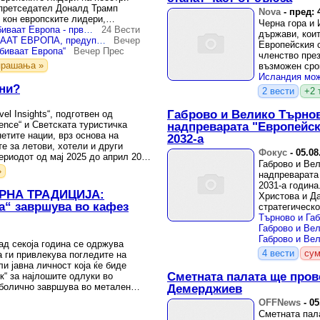
 претседател Доналд Трамп
Nova
-
пред: 
 кон европските лидери,
Черна гора и
ата ...
Трамп: Две работи ја убиваат Европа - првата е имиграцијата, втората е енергијата
24 Вести
държави, коит
ДВЕ РАБОТИ ЈА УБИВААТ ЕВРОПА, предупредува Трамп
Вечер
Европейския с
убиваат Европа“
Вечер Прес
членство през
прашања »
възможен сро
преговорите.
ени?
2 вести
+2 
Габрово и Велико Търнов
el Insights“, подготвен од
gence“ и Светската туристичка
надпреварата "Европейск
етите нации, врз основа на
2032-а
е за летови, хотели и други
Фокус
-
05.08
ериодот од мај 2025 до април 2026
Габрово и Ве
»
надпреварата 
2031-а година
РНА ТРАДИЦИЈА:
Христова и Д
а“ завршува во кафез
стратегическо
ад секоја година се одржува
4 вести
сум
а ги привлекува погледите на
ли јавна личност која ќе биде
Сметната палата ще пров
к“ за најлошите одлуки во
болично завршува во метален
Демерджиев
а река.
OFFNews
-
05
Сметната пал