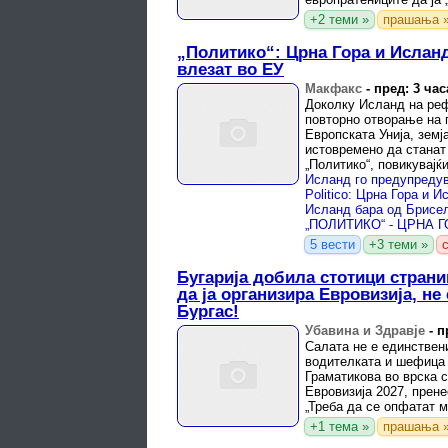
казнување ...
+2 теми »
прашања 
„Политико“: Црна Гора и Ислан
влезат во ЕУ
Макфакс
-
пред: 3 час
Доколку Исланд на реф
повторно отворање на 
Европската Унија, земј
истовремено да станат 
„Политико“, повикувајќ
дипломати.
5 вести
+3 теми »
Бугарија добила стотици страни
да ја организира Евровизија, не
Бургас!
Убавина и Здравје
-
п
Салата не е единствени
водителката и шефица 
Граматикова во врска с
Евровизија 2027, прене
„Треба да се опфатат м
+1 тема »
прашања 