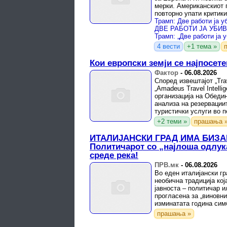
мерки. Американскиот
повторно упати критики
оценувајќи дека илегалн
Трамп: „Две работи ја 
4 вести
+1 тема »
Кои европски земји се најпосет
Фактор
-
06.08.2026
Според извештајот „Trav
„Amadeus Travel Intelli
организација на Обедин
анализа на резервациит
туристички услуги во п
година, европските ...
+2 теми »
прашања 
ИТАЛИЈАНСКИ ГРАД ИМА БИЗА
Политичарот со „најлоша одлук
среде река!
ПРВ.мк
-
06.08.2026
Во еден италијански гр
необична традиција кој
јавноста – политичар и
прогласена за „виновни
изминатата година сим
кафез потопен во ладн
прашања »