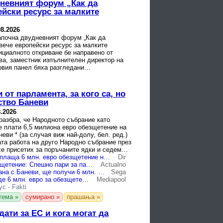
дневният форум „Как да
йски ресурс за малките
08.2026
апочна двудневният форум „Как да
вече европейски ресурс за малките
циалното откриване бе направено от
ва, заместник изпълнителен директор на
вия панел бяха разгледани
ствата пред малките общини при ...
 от парламента, за кого са, но
ство Баневи
8.2026
разбра, че Народното събрание като
е плати 6,5 милиона евро обезщетение на
еви * (за случая виж най-долу, бел. ред.)
та работа на друго Народно събрание през
се присетих за поръчаните ядки и седем
 100 ...
Парламентът плаща 6 млн. евро обезщетение на Баневи по спечелено окончателно дело
Dir
Милиони обезщетение: Спешно пари за парламента, за да плати на фирма, свързана с Баневи
Actualno
Фирма, свързана с Баневи, ще получи 6 млн. евро от НС
Sega
Бюджетът даде 6 млн. евро за обезщетение на фирма, управлявана от Евгения Банева
Mediapool
ус
-
Fakti
тема »
сумирано »
прашања »
ати за ЕС и кога могат да