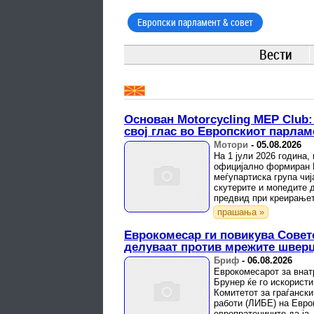
Европски парламент & совет
Вести
Основан Motorcycling MEP Club
свој глас во Европскиот парлам
Мотори
-
05.08.2026
На 1 јули 2026 година
официјално формиран M
меѓупартиска група чиј
скутерите и мопедите 
предвид при креирањет
прашања »
Еврокомесар ги повикува Совет
делуваат против мрежите шверц
Бриф
-
06.08.2026
Еврокомесарот за внат
Брунер ќе го искорист
Комитетот за граѓанск
работи (ЛИБЕ) на Евро
европратениците да ја 