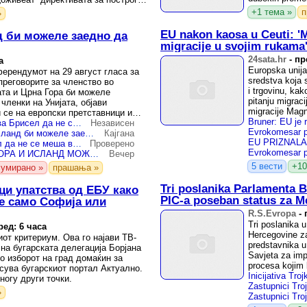
...
+1 тема »
п
»
EU nakon kaosa u Ceuti: 'M
д би можеле заедно да
migracije u svojim rukama
24sata.hr
-
пр
а
Europska unija 
ерендумот на 29 август гласа за
sredstva ⁠koja 
преговорите за членство во
i trgovinu, kak
ата и Црна Гора би можеле
pitanju migraci
членки на Унијата, објави
migracije Magn
и се на европски претставници и
Исланд го предупредува Брисел да не се меша во референдумот за ЕУ
Независен
Politico: Црна Гора и Исланд би можеле заедно да влезат во ЕУ
Кајгана
Исланд бара од Брисел да не се меша во референдумот за членство во ЕУ
Проверено
„ПОЛИТИКО“ - ЦРНА ГОРА И ИСЛАНД МОЖАТ ЗАЕДНО ВО ЕУ - Брисел отвара нова сцена за проширувањето
Вечер
5 вести
+10
сумирано »
прашања »
Tri poslanika Parlamenta B
ци упатства од ЕБУ како
PIC-a poseban status za M
 е само Софија или
R.S.Evropa
-
Tri poslanika
ред: 6 часа
Hercegovine za
от критериум. Ова го најави ТВ-
predstavnika u
на бугарската делегација Борјана
Savjeta za imp
о изборот на град домаќин за
procesa kojim b
сува бугарскиот портал Актуално.
ногу други точки.
»