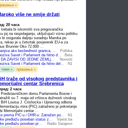
рашања »
aroko više ne smije držati
'
ед: 20 часа
trebala bi iskoristiti sva pregovaračka
su joj na raspolaganju, uključujući viznu politiku
o bi osigurala daljnju suradnju Maroka po
ja, rekao je u četvrtak povjerenik EU-a za
us Brunner Oko 72.000 ...
Bruner: EU je ranjiva ako bezbednost granica, zavisi od dobre volje Maroka
Politika
Evrokomesar poziva Savet i Parlament da hitno deluju protiv mreža krijumčara ljudi
Beta
EU PRIZNALA DA ZAVISI OD JEDNE ZEMLjE: Posledice bi mogle biti ogromne
Novosti
Evrokomesar poziva Savet i Parlament da hitno deluju protiv mreža krijumčara ljudi
N1
 теми »
прашања »
iH traže od visokog predstavnika i
emorijalni centar Srebrenica
пред: 2 часа
 u Predstavničkom domu Parlamenta Bosne i
tražili su 7. maja od vršioca dužnosti visokog
 BiH Louisa J. Crishocka i Upravnog odbora
lementaciju mira (PIC) zatraženo je pokretanje
i Memorijalni centar ...
Inicijativa Trojke prema PIC-u i OHR-u: Zatražen poseban status i međunarodna zaštita Memorijalnog centra Srebrenica
N1
Zastupnici Trojke predlažu poseban status za MC Srebrenica
Vijesti.ba
Zastupnici Trojke predlažu poseban pravni i administrativni status za Memorijalni centar Srebrenica
Radio Sarajevo