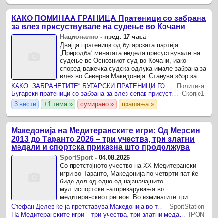
КАКО ПОМИНАА ГРАНИЦА Пратеници со забрана
за влез присуствувале на судење во Кочани
Национално
-
пред: 17 часа
Двајца пратеници од бугарската партија
„Преродба“ минатата недела присуствувале на
судење во Основниот суд во Кочани, иако
според важечка судска одлука имале забрана за
влез во Северна Македонија. Станува збор за
Крсто Врачев и Ангел Георгиев, кои преку објави
КАКО „ЗАБРАНЕТИТЕ“ БУГАРСКИ ПРАТЕНИЦИ ГО НАЈДОА ПАТОТ ДО КОЧАНИ?
Политика
на социјалните ...
Бугарски пратеници со забрана за влез сепак присуствувале на судењето во Кочани за Ива Михајлова
Скопје1
3 вести
+1 тема »
сумирано »
прашања »
Македонија на Медитеранските игри: Од Мерсин
2013 до Таранто 2026 – три учества, три златни
медали и спортска приказна што продолжува
SportSport
-
04.08.2026
Со претстојното учество на XX Медитерански
игри во Таранто, Македонија по четврти пат ќе
биде дел од едно од најзначајните
мултиспортски натпреварувања во
медитеранскиот регион. Во изминатите три
настапи како независна држава, македонските
Стефан Делев ќе ја претставува Македонија во триатлон на Медитеранските игри
SportStation
спортисти создадоа низа успешни ...
На Медитеранските игри – три учества, три златни медали, боречките спортови доминираа
IPON