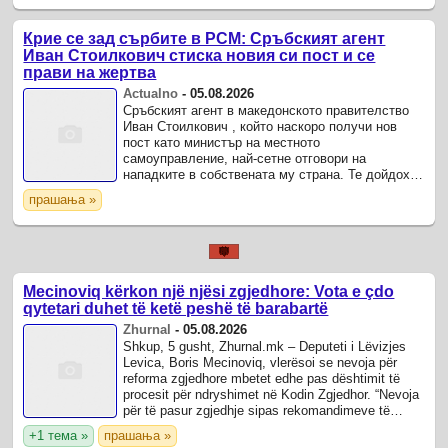
Крие се зад сърбите в РСМ: Сръбският агент
Иван Стоилкович стиска новия си пост и се
прави на жертва
Actualno
-
05.08.2026
Сръбският агент в македонското правителство
Иван Стоилкович , който наскоро получи нов
пост като министър на местното
самоуправление, най-сетне отговори на
нападките в собствената му страна. Те дойдоха
от опозиционната СДСМ, които го нарекоха
прашања »
офицер за свръзка с Белград, което ...
Mecinoviq kërkon një njësi zgjedhore: Vota e çdo
qytetari duhet të ketë peshë të barabartë
Zhurnal
-
05.08.2026
Shkup, 5 gusht, Zhurnal.mk – Deputeti i Lëvizjes
Levica, Boris Mecinoviq, vlerësoi se nevoja për
reforma zgjedhore mbetet edhe pas dështimit të
procesit për ndryshimet në Kodin Zgjedhor. “Nevoja
për të pasur zgjedhje sipas rekomandimeve të
OSBE/ODIHR dhe standardeve ...
+1 тема »
прашања »