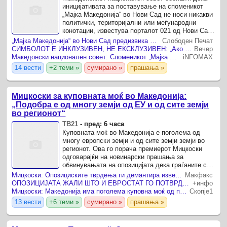
иницијативата за поставување на споменикот
„Мајка Македонија“ во Нови Сад не носи никакви
политички, територијални или меѓународни
конотации, известува порталот 021 од Нови Сад
.
„Мајка Македонија“ во Нови Сад предизвика реакции од Грција и од Бугарија
Слободен Печат
СИМБОЛОТ Е ИНКЛУЗИВЕН, НЕ ЕКСКЛУЗИВЕН: „Ако и припадниците на грчкиот народ се препознаваат во овој споменик, не гледаме никаква пречка во тоа“
Вечер
Македонски национален совет: Споменикот „Мајка Македонија“ не е политичка провокација, туку симбол на сеќавање
iNFOMAX
14 вести
+2 теми »
сумирано »
прашања »
Мицкоски за куповната моќ во Македонија:
„Подобра е од многу земји од ЕУ и од сите земји
во регионот“
ТВ21
-
пред: 6 часа
Куповната моќ во Македонија е поголема од
многу европски земји и од сите земји земји во
регионот. Ова го порача премиерот Мицкоски
одговарајќи на новинарски прашања за
обвинувањата на опозицијата дека граѓаните се
потешко живеат.
Мицкоски: Опозициските тврдења ги демантира извештајот на Евростат за куповната моќ, Македонија е пред сите земји од регионот
Макфакс
ОПОЗИЦИЈАТА ЖАЛИ ШТО И ЕВРОСТАТ ГО ПОТВРДИ РАСТОТ НА КУПОВНАТА МОЌ НА ГРАЃАНИТЕ Мицкоски е мотивиран да работи за уште подобра економска состојба
+инфо
Мицкоски: Македонија има поголема куповна моќ од повеќе земји членки на ЕУ
Скопје1
13 вести
+6 теми »
сумирано »
прашања »