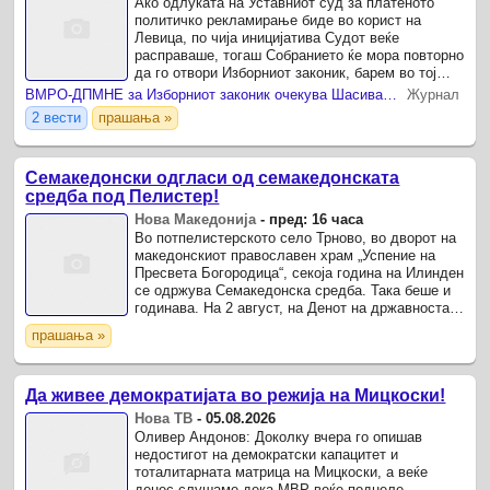
Ако одлуката на Уставниот суд за платеното
политичко рекламирање биде во корист на
Левица, по чија иницијатива Судот веќе
расправаше, тогаш Собранието ќе мора повторно
да го отвори Изборниот законик, барем во тој
дел, со што се отвора можност партиите да се
ВМРО-ДПМНЕ за Изборниот законик очекува Шасивари да се сретне со Филипче
Журнал
обидат да постигнат ...
2 вести
прашања »
Семакедонски одгласи од семакедонската
средба под Пелистер!
Нова Македонија
-
пред: 16 часа
Во потпелистерското село Трново, во дворот на
македонскиот православен храм „Успение на
Пресвета Богородица“, секоја година на Илинден
се одржува Семакедонска средба. Така беше и
годинава. На 2 август, на Денот на државноста,
на денот на Свети пророк Илија, се одржа 55.
прашања »
Да живее демократијата во режија на Мицкоски!
Нова ТВ
-
05.08.2026
Оливер Андонов: Доколку вчера го опишав
недостигот на демократски капацитет и
тоталитарната матрица на Мицкоски, а веќе
денес слушаме дека МВР веќе поднеле