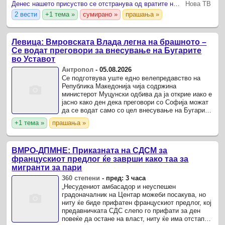
на северно-македонската граница.
Денес нашето присуство се отстранува од вратите на државата
Нова ТВ
2 вести
+1 тема »
сумирано »
прашања »
Левица: Вмровската Влада легна на брашното –
Се водат преговори за внесување на Бугарите
во Уставот
Антропол
-
05.08.2026
Се подготвува уште едно велепредавство на
Република Македонија чија содржина
министерот Муцунски одбива да ја открие иако е
јасно како ден дека преговори со Софија можат
да се водат само со цел внесување на Бугарите
во Уставот на Република Македонија.
+1 тема »
прашања »
ВМРО-ДПМНЕ: Приказната на СДСМ за
францускиот предлог ќе заврши како таа за
мигранти за пари
360 степени
-
пред: 3 часа
„Несудениот амбасадор и неуспешен
градоначалник на Центар можеби посакува, но
ниту ќе биде прифатен францускиот предлог, кој
предавничката СДС слепо го прифати за ден
повеќе да остане на власт, ниту ќе има отстапки