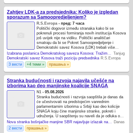
Zahtjev LDK-a za predsjednika: Koliko je izgledan
sporazum sa Samoopredjeljenjem?
R.S.Evropa
-
пред: 7 часа
Politički dogovor između stranaka kako bi se
pokrenuli procesi formiranja novih institucija Kosova
još uvijek nije na vidiku. Politički analitičari
smatraju da bi se Pokret Samoopredjeljenje i
Demokratski savez Kosova (LDK) trebali više
fokusirati na program buduće vlade, nego ...
Izabrana poslanica Demokratskog saveza Kosova: Tražimo mesto predsednika
Tanjug
Demokratski savez Kosova traži poziciju predsednika
R.S.Evropa
3 вести
+4 теми »
прашања »
Stranka budućnosti i razvoja najavila učešće na
izborima kao deo manjinske koalicije SNAGA
N1
-
05.08.2026
Stranka budućnosti i razvoja saopštila je danas da
će učestvovati na predstojećim vanrednim
parlamentarnim izborima u Srbiji kao deo kolicije
SNAGA koju čine manjinske stranke, pokreti i
udruženja. U saopštenju su naveli da je odluka o
učešću na izborima "izraz odgovornosti ...
Nova stranka bošnjačke manjine SBR najavljuje izlazak na izbore
Danas
2 вести
прашања »