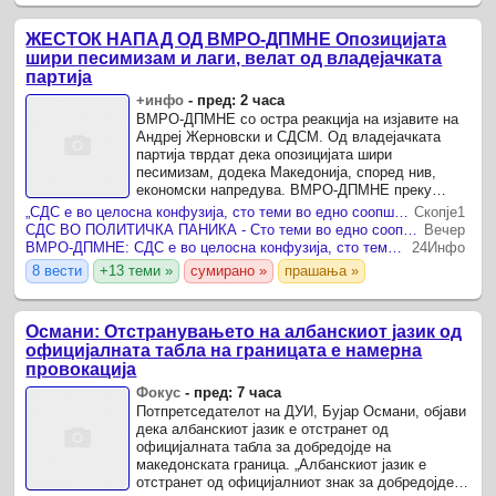
ЖЕСТОК НАПАД ОД ВМРО-ДПМНЕ Опозицијата
шири песимизам и лаги, велат од владејачката
партија
+инфо
-
пред: 2 часа
ВМРО-ДПМНЕ со остра реакција на изјавите на
Андреј Жерновски и СДСМ. Од владејачката
партија тврдат дека опозицијата шири
песимизам, додека Македонија, според нив,
економски напредува. ВМРО-ДПМНЕ преку
соопштение остро реагираше на изјавите на
„СДС е во целосна конфузија, сто теми во едно соопштение, а ниту еден аргумент“, велат од ВМРО-ДПМНЕ
Скопје1
функционерот на СДСМ, Андреј ...
СДС ВО ПОЛИТИЧКА ПАНИКА - Сто теми во едно соопштение, а ниту еден аргумент
Вечер
ВМРО-ДПМНЕ: СДС е во целосна конфузија, сто теми во едно соопштение, а ниту еден аргумент
24Инфо
8 вести
+13 теми »
сумирано »
прашања »
Османи: Отстранувањето на албанскиот јазик од
официјалната табла на границата е намерна
провокација
Фокус
-
пред: 7 часа
Потпретседателот на ДУИ, Бујар Османи, објави
дека албанскиот јазик е отстранет од
официјалната табла за добредојде на
македонската граница. „Албанскиот јазик е
отстранет од официјалниот знак за добредојде