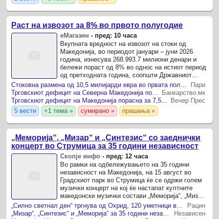
Раст на извозот за 8% во првото полугодие
еМагазин
-
пред: 10 часа
Вкупната вредност на извозот на стоки од
Македонија, во периодот јануари – јуни 2026
година, изнесува 268.993.7 милиони денари и
бележи пораст од 8% во однос на истиот период
од претходната година, соопшти Државниот
завод за статистика.
Стоковна размена од 10,5 милијарди евра во првата половина од годината – Македонија го зголемува извозот
Пари
Трговскиот дефицит на Северна Македонија порасна за 7,5 отсто во првото полугодие
Банкарство.мк
Трговскиот дефицит на Македонија порасна за 7,5 отсто
Вечер Прес
5 вести
+1 тема »
сумирано »
прашања »
„Меморија“, „Мизар“ и „Синтезис“ со заеднички
концерт во Струмица за 35 години независност
Скопје инфо
-
пред: 12 часа
Во рамки на одбележувањето на 35 години
независност на Македонија, на 15 август во
Градскиот парк во Струмица ќе се одржи голем
музички концерт на кој ќе настапат култните
македонски музички состави „Меморија“, „Мизар“
и „Синтезис“.
„Силно светнал ден“ тргнува од Охрид, 120 уметници во 11 градови
Рацин
„Мизар“, „Синтезис“ и „Меморија“ за 35 години независност ќе пеат во Струмица
Независен