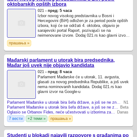
oktobarskih opštih izbora
021
-
пред: 5 часа
Izbor novog visokog predstavnika u Bosni i
Hercegovini (BiH) odložen je za period posle opštih
izbora, koji će se održati 4. oktobra, objavio je
sarajevski portal Raport, pozivajući se na
neimenovane izvore. Dodaj 021.rs kao glavni izvor
na Google-u
прашања »
Mađarski parlament u utorak bira predsednika,
Mađar još uvek nije objavio kandidata
021
-
пред: 8 часа
Parlament Mađarske će u utorak, 11. avgusta,
glasati za novog predsednika Republike, a još uvek
nema nominovanih kandidata. Dodaj 021.rs kao
glavni izvor na Google-u
Parlament Mađarske u utorak bira šefa države, a još se ne zna Mađarov kandidat
N1
Parlament Mađarske u utorak bira šefa države, a još se ne zna Mađarov kandidat
Beta
Oglasio se Orbanov Fides, neće učestvovati u izborima za predsednika Mađarske
Danas
7 вести
+2 теми »
прашања »
Studenti u blokadi najavili razgovore s građanima po