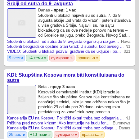
Srbiji od sutra do 9. avgusta
Danas
-
пред: 1 час
Studenti u blokadi najavili su od sutra, 7. do 9.
avgusta akcije „od vrata do vrata“ i putem štandova
u više gradova Srbije. Najavili su, na sajtu
blokade.org da su ove nedelje ponovo na terenu –
od Grdelice na jugu, preko Beograda, Novog Sada i
Stare Pazove, do Loznice i Raške.
Studenti u blokadi, od sutra do 9. avgusta organizuju razgovore s građanima po Srbiji
Nova
Studenti beogradske opštine Stari Grad: U subotu, kod bivšeg Ruskog cara, s građanima o izborima
N1
VIDEO: Studenti u blokadi pozvali građane da se uključe i pomognu im u izbornoj kampanji
021
9 вести
+4 теми »
сумирано »
прашања »
KDI: Skupština Kosova mora biti konstituisana do
sutra
Beta
-
пред: 3 часа
Kosovski demokratski institut (KDI) izrazio je
žaljenje što skupština Kosova nije konstituisana na
današnjoj sednici, iako je ona održana nakon što je
proteklo 29 od ukupno 30 dana ustavnog roka
predviđenog za završetak ovog procesa.
Kancelarija EU na Kosovu: Politički akteri treba bez odlaganja da formiraju nove institucije
N1
Priština pred novom krizom: Ako institucije ne budu formirane sutra, slede novi izbori
Euronews
Kancelarija EU na Kosovu: Politički akteri treba bez odlaganja da formiraju nove institucije
Danas
29 вести
+13 теми »
сумирано »
прашања »