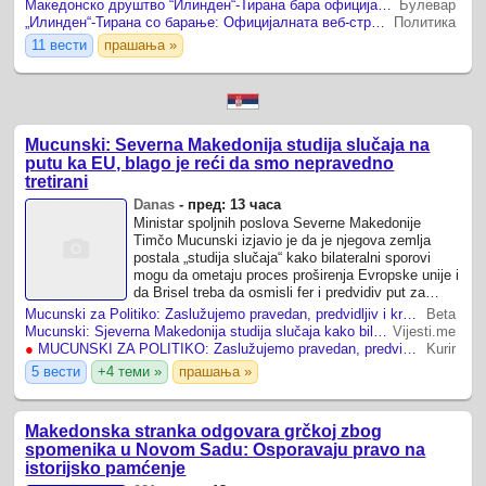
македонски јазик.
Македонско друштво “Илинден“-Тирана бара официјалната веб-страница на Општина Пустец да биде достапна и на македонски јазик
Булевар
„Илинден“-Тирана со барање: Официјалната веб-страница на Општина Пустец да биде достапна на македонски јазик
Политика
11 вести
прашања »
Mucunski: Severna Makedonija studija slučaja na
putu ka EU, blago je reći da smo nepravedno
tretirani
Danas
-
пред: 13 часа
Ministar spoljnih poslova Severne Makedonije
Timčo Mucunski izjavio je da je njegova zemlja
postala „studija slučaja“ kako bilateralni sporovi
mogu da ometaju proces proširenja Evropske unije i
da Brisel treba da osmisli fer i predvidiv put za
napredak te zemlje ka članstvu.
Mucunski za Politiko: Zaslužujemo pravedan, predvidljiv i kredibilan put ka članstvu u EU
Beta
Mucunski: Sjeverna Makedonija studija slučaja kako bilateralni...
Vijesti.me
●
MUCUNSKI ZA POLITIKO: Zaslužujemo pravedan, predvidljiv i kredibilan put ka članstvu u EU
Kurir
5 вести
+4 теми »
прашања »
Makedonska stranka odgovara grčkoj zbog
spomenika u Novom Sadu: Osporavaju pravo na
istorijsko pamćenje