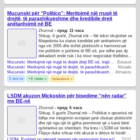
Mucunski për “Politico”: Meritojmë një rrugë të
drejtë, të parashikueshme dhe kredibile drejt
anëtarësimit në BE
Zhurnal
-
пред: 11 часа
Shkup, 6 gusht, Zhurnal.mk – Në tekst rikujtohet se
Maqedonia ka status kandidat për anëtarësim që
nga viti 2005 dhe është plotësisht e harmonizuar
me politikën e jashtme të BE‑së, por edhe pas dy
dekadash ende nuk i ka nisur negociatat thelbësore
të anëtarësimit.
Mucunski: Meritojmë një rrugë të drejtë drejt BE-së, trajtimi ndaj nesh është i padrejtë
Botasot
Mucunski: Meritojmë një rrugë të drejtë, të parashikueshme dhe kredibile drejt anëtarësimit në BE
Aktuale
Mucunski: Meritojmë një rrugë të drejtë, të parashikueshme dhe kredibile drejt anëtarësimit në BE
Almakos
5 вести
+6 теми »
прашања »
LSDM akuzon Mickoskin për bisedime “nën radar”
me BE-në
Zhurnal
-
пред: 6 часа
Shkup, 6 gusht Zhurnal.mk – Politikat e qeverisë në
lidhje me integrimin evropian janë zbuluar plotësisht
dhe një nga një të gjitha premtimet që u kanë bërë
qytetarëve po shemben, tha kreu i LSDM-së Venko
Filipçe duke shtuar mbi akuzat e ditëve të fundit për
një marrëveshje të ...
LSDM: Pushteti po përgatit terrenin për propozimin francez! MPJ përgënjeshtron: Opozita përhap histeri, s’ka marrëveshje të fshehtë me BE-në
TV21