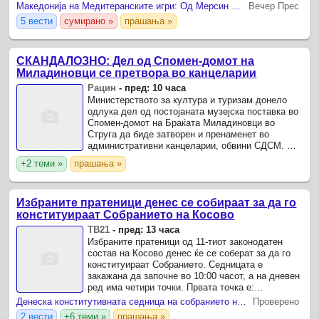
Македонија на Медитеранските игри: Од Мерсин 2013 до Таранто 2026 – три учества, три златни медали и спортска приказна што продолжува
Вечер Прес
5 вести
сумирано »
прашања »
СКАНДАЛОЗНО: Дел од Спомен-домот на
Миладиновци се претвора во канцеларии
Рацин
-
пред: 10 часа
Министерството за култура и туризам донело
одлука дел од постојаната музејска поставка во
Спомен-домот на Браќата Миладиновци во
Струга да биде затворен и пренаменет во
административни канцеларии, обвини СДСМ. Од
опозициската партија оценија дека со одлуката
+2 теми »
прашања »
се намалува ...
Избраните пратеници денес се собираат за да го
конституираат Собранието на Косово
ТВ21
-
пред: 13 часа
Избраните пратеници од 11-тиот законодатен
состав на Косово денес ќе се соберат за да го
конституираат Собранието. Седницата е
закажана да започне во 10:00 часот, а на дневен
ред има четири точки. Првата точка е:
формирање на Привремена комисија за
Денеска конститутивната седница на собранието на Косово
Проверено
верификација на кворумот и ...
2 вести
+6 теми »
прашања »