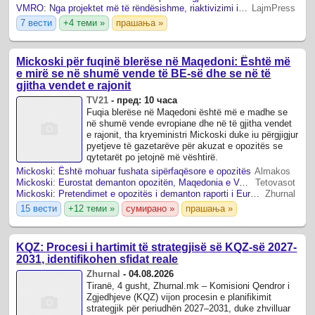
VMRO: Nga projektet më të rëndësishme, riaktivizimi i naftësjellësit Selanik-Shkup
LajmPress
7 вести
+4 теми »
прашања »
Mickoski për fuqinë blerëse në Maqedoni: Është më
e mirë se në shumë vende të BE-së dhe se në të
gjitha vendet e rajonit
TV21
-
пред: 10 часа
Fuqia blerëse në Maqedoni është më e madhe se
në shumë vende evropiane dhe në të gjitha vendet
e rajonit, tha kryeministri Mickoski duke iu përgjigjur
pyetjeve të gazetarëve për akuzat e opozitës se
qytetarët po jetojnë më vështirë.
Mickoski: Është mohuar fushata sipërfaqësore e opozitës
Almakos
Mickoski: Eurostat demanton opozitën, Maqedonia e Veriut ka fuqinë blerëse më të lartë në rajon
Tetovasot
Mickoski: Pretendimet e opozitës i demanton raporti i Eurostatit për fuqinë blerëse, Maqedonia është para të gjitha vendeve të rajonit
Zhurnal
15 вести
+12 теми »
сумирано »
прашања »
KQZ: Procesi i hartimit të strategjisë së KQZ-së 2027-
2031, identifikohen sfidat reale
Zhurnal
-
04.08.2026
Tiranë, 4 gusht, Zhurnal.mk – Komisioni Qendror i
Zgjedhjeve (KQZ) vijon procesin e planifikimit
strategjik për periudhën 2027–2031, duke zhvilluar