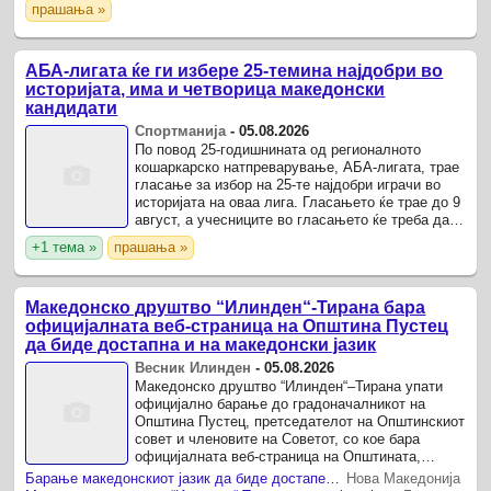
прашања »
бележат ...
АБА-лигата ќе ги избере 25-темина најдобри во
историјата, има и четворица македонски
кандидати
Спортманија
-
05.08.2026
По повод 25-годишнината од регионалното
кошаркарско натпреварување, АБА-лигата, трае
гласање за избор на 25-те најдобри играчи во
историјата на оваа лига. Гласањето ќе трае до 9
август, а учесниците во гласањето ќе треба да
изберат 25-мина кошаркари од доставената
+1 тема »
прашања »
листа, за кои ...
Македонско друштво “Илинден“-Тирана бара
официјалната веб-страница на Општина Пустец
да биде достапна и на македонски јазик
Весник Илинден
-
05.08.2026
Македонско друштво “Илинден“–Тирана упати
официјално барање до градоначалникот на
Општина Пустец, претседателот на Општинскиот
совет и членовите на Советот, со кое бара
официјалната веб-страница на Општината,
покрај на албански, да биде достапна и на
Барање македонскиот јазик да биде достапен на веб-страницата на Пустец
Нова Македонија