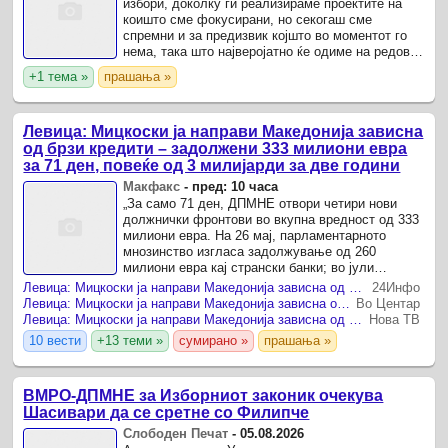
избори, доколку ги реализираме проектите на
коишто сме фокусирани, но секогаш сме
спремни и за предизвик којшто во моментот го
нема, така што најверојатно ќе одиме на редовни
избори, изјави Николоски за ТВ Канал 5.
+1 тема »
прашања »
Левица: Мицкоски ја направи Македонија зависна
од брзи кредити – задолжени 333 милиони евра
за 71 ден, повеќе од 3 милијарди за две години
Макфакс
-
пред: 10 часа
„За само 71 ден, ДПМНЕ отвори четири нови
должнички фронтови во вкупна вредност од 333
милиони евра. На 26 мај, парламентарното
мнозинство изгласа задолжување од 260
милиони евра кај странски банки; во јули
Владата извлече седум милиони евра од М-НАВ
Левица: Мицкоски ја направи Македонија зависна од брзи кредити – задолжени 333 милиони евра за 71 ден
24Инфо
за да ја крпи ликвидноста на ...
Левица: Мицкоски ја направи Македонија зависна од брзи кредити – задолжени 333 милиони евра за 71 ден, повеќе од 3 милијарди за две години
Во Центар
Левица: Мицкоски ја направи Македонија зависна од брзи кредити – задолжени 333 милиони евра за 71 ден, повеќе од 3 милијарди за две години
Нова ТВ
10 вести
+13 теми »
сумирано »
прашања »
ВМРО-ДПМНЕ за Изборниот законик очекува
Шасивари да се сретне со Филипче
Слободен Печат
-
05.08.2026