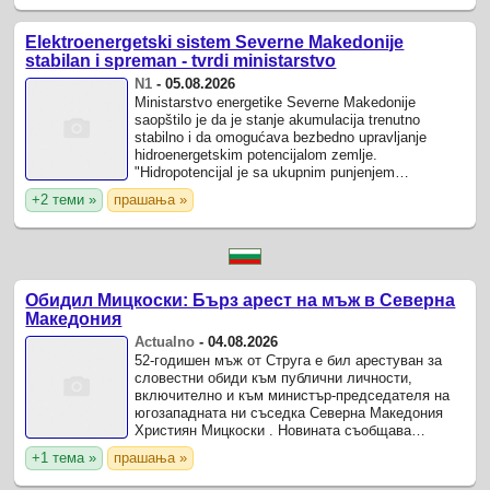
Elektroenergetski sistem Severne Makedonije
stabilan i spreman - tvrdi ministarstvo
N1
-
05.08.2026
Ministarstvo energetike Severne Makedonije
saopštilo je da je stanje akumulacija trenutno
stabilno i da omogućava bezbedno upravljanje
hidroenergetskim potencijalom zemlje.
"Hidropotencijal je sa ukupnim punjenjem
akumulacija na oko 70 procenata.
+2 теми »
прашања »
Обидил Мицкоски: Бърз арест на мъж в Северна
Македония
Actualno
-
04.08.2026
52-годишен мъж от Струга е бил арестуван за
словестни обиди към публични личности,
включително и към министър-председателя на
югозападната ни съседка Северна Македония
Християн Мицкоски . Новината съобщава
македонската медия "Слободен печат".
+1 тема »
прашања »