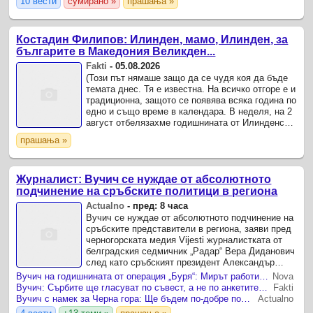
10 вести
сумирано »
прашања »
Костадин Филипов: Илинден, мамо, Илинден, за
българите в Македония Великден...
Fakti
-
05.08.2026
(Този път нямаше защо да се чудя коя да бъде
темата днес. Тя е известна. На всичко отгоре е и
традиционна, защото се появява всяка година по
едно и също време в календара. В неделя, на 2
август отбелязахме годишнината от Илинденско-
Преображенското въстание и го направихме
прашања »
както ...
Журналист: Вучич се нуждае от абсолютното
подчинение на сръбските политици в региона
Actualno
-
пред: 8 часа
Вучич се нуждае от абсолютното подчинение на
сръбските представители в региона, заяви пред
черногорската медия Vijesti журналистката от
белградския седмичник „Радар“ Вера Диданович
след като сръбският президент Александър
Вучич остро разкритикува властите в Подгорица
Вучич на годишнината от операция „Буря“: Мирът работи в полза на Сърбия, хърватската армия не е по-силна от нашата
Nova
за ...
Вучич: Сърбите ще гласуват по съвест, а не по анкетите на ЕС
Fakti
Вучич с намек за Черна гора: Ще бъдем по-добре подготвени за политическите събития
Actualno