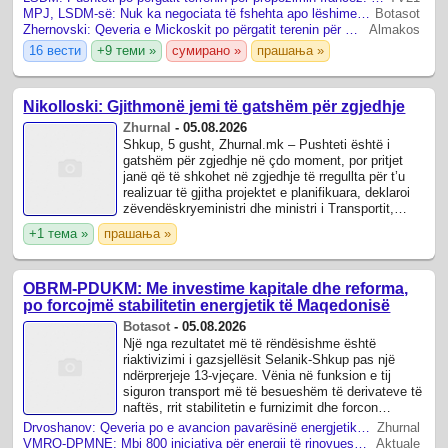
MPJ, LSDM-së: Nuk ka negociata të fshehta apo lëshime nga interesat kombëtare
Botasot
Zhernovski: Qeveria e Mickoskit po përgatit terenin për pranimin e propozimit francez
Almakos
16 вести
+9 теми »
сумирано »
прашања »
Nikolloski: Gjithmonë jemi të gatshëm për zgjedhje
Zhurnal
-
05.08.2026
Shkup, 5 gusht, Zhurnal.mk – Pushteti është i
gatshëm për zgjedhje në çdo moment, por pritjet
janë që të shkohet në zgjedhje të rregullta për t’u
realizuar të gjitha projektet e planifikuara, deklaroi
zëvendëskryeministri dhe ministri i Transportit,
Aleksandar Nikolloski.
+1 тема »
прашања »
OBRM-PDUKM: Me investime kapitale dhe reforma,
po forcojmë stabilitetin energjetik të Maqedonisë
Botasot
-
05.08.2026
Një nga rezultatet më të rëndësishme është
riaktivizimi i gazsjellësit Selanik-Shkup pas një
ndërprerjeje 13-vjeçare. Vënia në funksion e tij
siguron transport më të besueshëm të derivateve të
naftës, rrit stabilitetin e furnizimit dhe forcon
sigurinë energjetike të vendit, ...
Drvoshanov: Qeveria po e avancion pavarësinë energjetike përmes tranzicionit të gjelbër
Zhurnal
VMRO-DPMNE: Mbi 800 iniciativa për energji të rinovueshme, Maqedonia po bëhet tërheqëse për investime
Aktuale