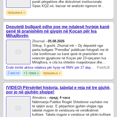
punët përgatitore dhe diskutimet institucionale.
Sipas KQZ-së, bazuar në analizën rigoroze të
zbatimit të Strategjisë aktuale dhe ...
прашања »
Deputetë bullgarë edhe pse me ndalesë hyrjeje kanë
qenë të pranishëm në gjyqin në Koçan për Iva
Mihajllovën
Zhurnal
-
05.08.2026
Shkup, 5 gusht, Zhurnal.mk – Dy deputetë nga
partia bullgare “Prerodba” publikuan fotografi me të
cilat konfirmuan se kanë qenë të pranishëm në
seancën gjyqësore në Koçan për 23‑vjeçaren Iva
Mihajllova, e cila ka shtetësi maqedonase dhe
bullgare.
Ende është aktive ndalesa për hyrje në RMV për 27 deputetët bullgarë
PortALB
2 вести
+1 тема »
прашања »
(VIDEO) Përsëritet historia, tabelat e reja në tre gjuhë,
por jo në gjuhën shqipe!
Almakos
-
пред: 4 часа
Ndërmarrja Publike Rrugët Shtetërore vazhdon me
të njëjtin avaz. E përjashton gjuhën shqipe nga
tabelat rrugore të vendosura në vendkalimet
kufitare. Tabela rrugore e vendosur në pikën kufitare