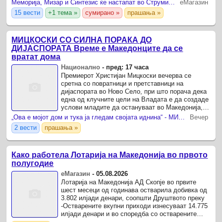
Меморија, Мизар и Синтезис ќе настапат во Струмица на 15. август за 35 години независност на Македонија
еМагазин
15 вести
+1 тема »
сумирано »
прашања »
МИЦКОСКИ СО СИЛНА ПОРАКА ДО
ДИЈАСПОРАТА Време е Македонците да се
вратат дома
Национално
-
пред: 17 часа
Премиерот Христијан Мицкоски вечерва се
сретна со повратници и претставници на
дијаспората во Ново Село, при што порача дека
една од клучните цели на Владата е да создаде
услови младите да остануваат во Македонија, а
иселениците да имаат мотив повторно да се
„Ова е мојот дом и тука ја гледам својата иднина“ - МИЦКОСКИ СО ПОРАКА ДО ЖИТЕЛИТЕ НА НОВО СЕЛО
Вечер
вратат во своите ...
2 вести
прашања »
Како работела Лотарија на Македонија во првото
полугодие
еМагазин
-
05.08.2026
Лотарија на Македонија АД Скопје во првите
шест месеци од годинава остварила добивка од
3.802 илјади денари, соопшти Друштвото преку
-Остварените вкупни приходи изнесуваат 14.775
илјади денари и во споредба со остварените
вкупни приходи за истиот период 2025 година