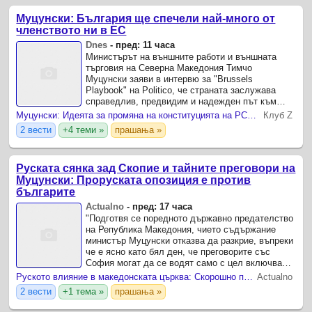
Муцунски: България ще спечели най-много от
членството ни в ЕС
Dnes
-
пред: 11 часа
Министърът на външните работи и външната
търговия на Северна Македония Тимчо
Муцунски заяви в интервю за "Brussels
Playbook" на Politico, че страната заслужава
справедлив, предвидим и надежден път към
пълноправно членство в Европейския съюз.
Муцунски: Идеята за промяна на конституцията на РСМ е политически неприемлива
Клуб Z
2 вести
+4 теми »
прашања »
Руската сянка зад Скопие и тайните преговори на
Муцунски: Проруската опозиция е против
българите
Actualno
-
пред: 17 часа
"Подготвя се поредното държавно предателство
на Република Македония, чието съдържание
министър Муцунски отказва да разкрие, въпреки
че е ясно като бял ден, че преговорите със
София могат да се водят само с цел включване
на българите в Конституцията на Република
Руското влияние в македонската църква: Скорошно посещение на руския посланик го потвърди (СНИМКА)
Actualno
Македония".
2 вести
+1 тема »
прашања »