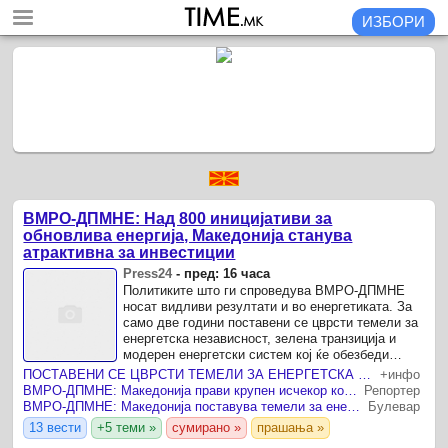
ИЗБОРИ
ВМРО-ДПМНЕ: Над 800 иницијативи за
обновлива енергија, Македонија станува
атрактивна за инвестиции
Press24
-
пред: 16 часа
Политиките што ги спроведува ВМРО-ДПМНЕ
носат видливи резултати и во енергетиката. За
само две години поставени се цврсти темели за
енергетска независност, зелена транзиција и
модерен енергетски систем кој ќе обезбеди
сигурност, нови инвестиции и одржлив развој, се
ПОСТАВЕНИ СЕ ЦВРСТИ ТЕМЕЛИ ЗА ЕНЕРГЕТСКА НЕЗАВИСНОСТ НА МАКЕДОНИЈА Над 800 инвестициски иницијативи за нови проекти во обновливите извори
+инфо
посочува во ...
ВМРО-ДПМНЕ: Македонија прави крупен исчекор кон енергетска независност со над 800 нови иницијативи за проекти во обновливи извори на енергија
Репортер
ВМРО-ДПМНЕ: Македонија поставува темели за енергетска независност и зелена транзиција
Булевар
13 вести
+5 теми »
сумирано »
прашања »