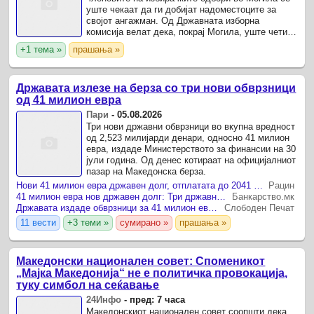
уште чекаат да ги добијат надоместоците за
својот ангажман. Од Државната изборна
комисија велат дека, покрај Могила, уште четири
општини Крива Паланка, Чешиново-Облешево,
+1 тема »
прашања »
Струмица и Валандово, ...
Државата излезе на берза со три нови обврзници
од 41 милион евра
Пари
-
05.08.2026
Три нови државни обврзници во вкупна вредност
од 2,523 милијарди денари, односно 41 милион
евра, издаде Министерството за финансии на 30
јули година. Од денес котираат на официјалниот
пазар на Македонска берза.
Нови 41 милион евра државен долг, отплатата до 2041 година
Рацин
41 милион евра нов државен долг: Три државни обврзници од денес се тргуваат на Македонска берза, каматите достигнуваат до 5,20 проценти
Банкарство.мк
Државата издаде обврзници за 41 милион евра, кој сака нека си купи на Берза
Слободен Печат
11 вести
+3 теми »
сумирано »
прашања »
Македонски национален совет: Споменикот
„Мајка Македонија“ не е политичка провокација,
туку симбол на сеќавање
24Инфо
-
пред: 7 часа
Македонскиот национален совет соопшти дека