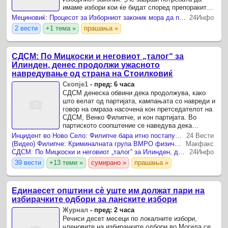
имаме избори кои ќе бидат според препораките
на ОБСЕ/ОДИХР и меѓународните стандарди.
Мециновиќ: Процесот за Изборниот законик мора да продолжи – една изборна единица е државничка обврска
24Инфо
2 вести
+1 тема »
прашања »
СДСМ: По Мицкоски и неговиот „талог“ за
Илинден, денес продолжи ужасното
навредување од страна на Стоилковиќ
Скопје1
-
пред: 6 часа
СДСМ денеска обвини дека продолжува, како
што велат од партијата, кампањата со навреди и
говор на омраза насочена кон претседателот на
СДСМ, Венко Филипче, и кон партијата. Во
партиското соопштение се наведува дека
министерот Иван Стоилковиќ преку објава на
Инцидент во Ново Село: Филипче бара итно постапување на Обвинителството, ВМРО ДПМНЕ тврди дека опозицијата манипулира
24 Вести
својот профил на ...
(Видео) Филипче: Криминалната група ВМРО физички се пресметува со деца затоа што ја зборуваат вистината
Макфакс
СДСМ: По Мицкоски и неговиот „талог” за Илинден, денес продолжи ужасното навредување од страна на Стоилковиќ
24Инфо
39 вести
+13 теми »
сумирано »
прашања »
Единаесет општини сè уште им должат пари на
избирачките одбори за ланските избори
Журнал
-
пред: 2 часа
Речиси десет месеци по локалните избори,
членовите на избирачките одбори во Могила се