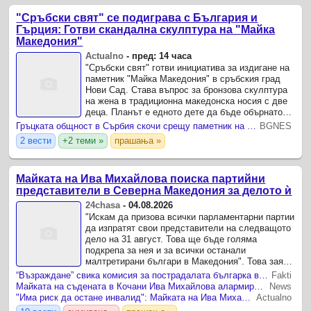
"Сръбски свят" се подиграва с България и
Гърция: Готви скандална скулптура на "Майка
Македония"
Actualno
-
пред: 14 часа
"Сръбски свят" готви инициатива за издигане на
паметник "Майка Македония" в сръбския град
Нови Сад. Става въпрос за бронзова скулптура
на жена в традиционна македонска носия с две
деца. Планът е едното дете да бъде обърнато
към Сърбия, а другото към Северна Македония,
Гръцката общност в Сърбия скочи срещу паметник на Майка Македония в Нови Сад
BGNES
предаде ...
2 вести
+2 теми »
прашања »
Майката на Ива Михайлова поиска партийни
представители в Северна Македония за делото ѝ
24chasa
-
04.08.2026
"Искам да призова всички парламентарни партии
да изпратят свои представители на следващото
дело на 31 август. Това ще бъде голяма
подкрепа за нея и за всички останали
малтретирани българи в Македония". Това заяви
Христина Михайлова – майка на 23-годишната
“Възраждане” свика комисия за пострадалата българка в РСМ, отсъстващи провалиха заседанието
Fakti
Ива Михайлова, която ...
Майката на съдената в Кочани Ива Михайлова алармира за множество нередности в процеса
News
"Има риск да остане инвалид": Майката на Ива Михайлова се оплака от натиск срещу свидетели
Actualno