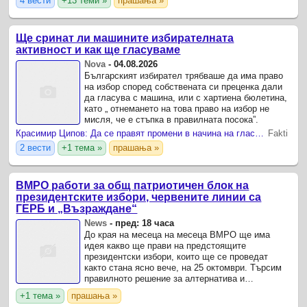
4 вести
+13 теми »
прашања »
Ще сринат ли машините избирателната
активност и как ще гласуваме
Nova
-
04.08.2026
Българският избирател трябваше да има право
на избор според собствената си преценка дали
да гласува с машина, или с хартиена бюлетина,
като „ отнемането на това право на избор не
мисля, че е стъпка в правилната посока”.
Красимир Ципов: Да се правят промени в начина на гласуване три месеца преди изборите не е добра практика
Fakti
2 вести
+1 тема »
прашања »
ВМРО работи за общ патриотичен блок на
президентските избори, червените линии са
ГЕРБ и „Възраждане“
News
-
пред: 18 часа
До края на месеца на месеца ВМРО ще има
идея какво ще прави на предстоящите
президентски избори, които ще се проведат
както стана ясно вече, на 25 октомври. Търсим
правилното решение за алтернатива и
рестартиране на патриотичното пространство в
+1 тема »
прашања »
България, което беше разпиляно и ...