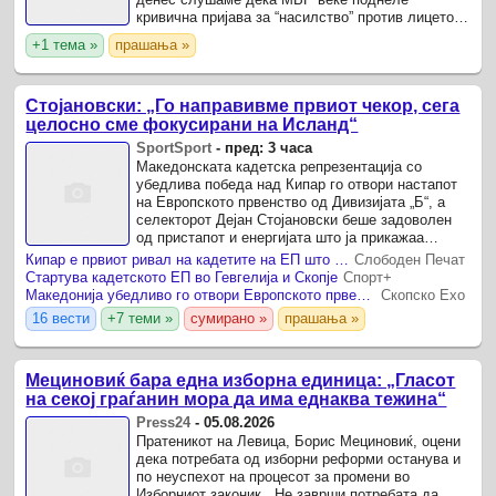
кривична пријава за “насилство” против лицето
кое го “навредило” (според МВР го изнасилило)
+1 тема »
прашања »
Мицкоски на 2-ри Август во ...
Стојановски: „Го направивме првиот чекор, сега
целосно сме фокусирани на Исланд“
SportSport
-
пред: 3 часа
Македонската кадетска репрезентација со
убедлива победа над Кипар го отвори настапот
на Европското првенство од Дивизијата „Б“, а
селекторот Дејан Стојановски беше задоволен
од пристапот и енергијата што ја прикажаа
неговите избраници.
Кипар е првиот ривал на кадетите на ЕП што се одржува во Гевгелија и во Скопје
Слободен Печат
Стартува кадетското ЕП во Гевгелија и Скопје
Спорт+
Македонија убедливо го отвори Европското првенство, Кипар немоќен во Гевгелија
Скопско Ехо
16 вести
+7 теми »
сумирано »
прашања »
Мециновиќ бара една изборна единица: „Гласот
на секој граѓанин мора да има еднаква тежина“
Press24
-
05.08.2026
Пратеникот на Левица, Борис Мециновиќ, оцени
дека потребата од изборни реформи останува и
по неуспехот на процесот за промени во
Изборниот законик. „Не заврши потребата да