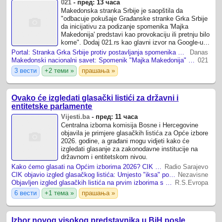
021
-
пред: 13 часа
Makedonska stranka Srbije je saopštila da
"odbacuje pokušaje Građanske stranke Grka Srbije
da inicijativu za podizanje spomenika 'Majka
Makedonija' predstavi kao provokaciju ili pretnju bilo
kome". Dodaj 021.rs kao glavni izvor na Google-u
"Spomenik 'Majka Makedonija' nije ...
Portal: Stranka Grka Srbije protiv postavljanja spomenika Majka Makedonija u Novom Sadu
Danas
Makedonski nacionalni savet: Spomenik "Majka Makedonija" nije politička provokacija, već simbol sećanja
021
3 вести
+2 теми »
прашања »
Ovako će izgledati glasački listići za državni i
entitetske parlamente
Vijesti.ba
-
пред: 11 часа
Centralna izborna komisija Bosne i Hercegovine
objavila je primjere glasačkih listića za Opće izbore
2026. godine, a građani mogu vidjeti kako će
izgledati glasanje za zakonodavne institucije na
državnom i entitetskom nivou.
Kako ćemo glasati na Općim izborima 2026? CIK objavio izgled prvih glasačkih listića
Radio Sarajevo
CIK objavio izgled glasačkog listića: Umjesto "iksa" popunjavati kružić (FOTO)
Nezavisne
Objavljen izgled glasačkih listića na prvim izborima s novim tehnologijama u BiH
R.S.Evropa
6 вести
+1 тема »
прашања »
Izbor novog visokog predstavnika u BiH posle