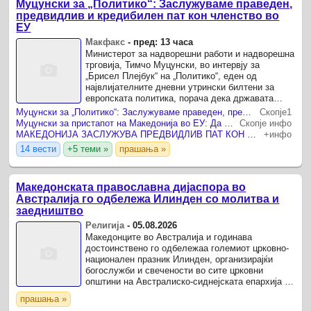
Муцунски за „Политико“: Заслужуваме праведен,
предвидлив и кредибилен пат кон членство во
ЕУ
Макфакс
-
пред: 13 часа
Министерот за надворешни работи и надворешна
трговија, Тимчо Муцунски, во интервју за
„Брисел Плејбук“ на „Политико“, еден од
највлијателните дневни утрински билтени за
европската политика, порача дека државата
заслужува праведен, предвидлив и кредибилен
Муцунски за „Политико“: Заслужуваме праведен, предвидлив и кредибилен пат кон членство во ЕУ
Скопје1
пат кон полноправно ...
Муцунски за пристапот на Македонија во ЕУ: Да се каже дека кон нас се постапувало неправедно е преблага формулација
Скопје инфо
МАКЕДОНИЈА ЗАСЛУЖУВА ПРЕДВИДЛИВ ПАТ КОН ЧЛЕНСТВО ВО ЕУ Муцунски во интервју за „Политико“ искажа неверување дека Бугарија нема да побара нешто ново
+инфо
14 вести
+5 теми »
прашања »
Македонската православна дијаспора во
Австралија го одбележа Илинден со молитва и
заедништво
Религија
-
05.08.2026
Македонците во Австралија и годинава
достоинствено го одбележаа големиот црковно-
национален празник Илинден, организирајќи
богослужби и свечености во сите црковни
општини на Австралиско-сиднејската епархија на
Македонската православна црква – Охридска
прашања »
архиепископија.