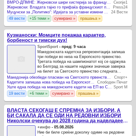
од веќе утврдени позиции.
ВМРО-ДПМНЕ: Жерновски шири хистерија за францускиот предлог, институциите веќе го демантираа
Скопје1
Жерновски: Владата тајно го прифаќа францускиот предлог што во опозиција го напаѓаше
Press24
Муцунски за „Политико“: Идејата за уставни измени стана политички токсична, СДСМ тврди дека власта преговара за прифаќање на францускиот предлог
24 Вести
49 вести
+15 теми »
сумирано »
прашања »
Кузманоски: Момците покажаа карактер,
борбеност и тимски дух!
SportSport
-
пред: 9 часа
Македонската кадетска репрезентација запиша
три победи во низа на Европското првенство.
Третата победа на шампионатот кој се одржува
во Белград за нашите надежи значеше заверка
на билет за Светското првенство следната
година.
Македонија обезбеди пласман на Светското првенство (ВИДЕО)
Спорт+
Кадетите запишаа нова победа на Европското ракометно првенство
Слободен Печат
Уште една победа на македонските кадети на ЕП во Србија!
Sport M
19 вести
+6 теми »
сумирано »
прашања »
ВЛАСТА СЕКОГАШ Е СПРЕМНА ЗА ИЗБОРИ, А
БИ САКАЛА ДА СЕ ОДИ НА РЕДОВНИ ИЗБОРИ
Николски очекува до 2028 година да надвладее
разумот за Изборниот законик
+инфо
-
05.08.2026
Ние би биле среќни доколку одиме на редовни