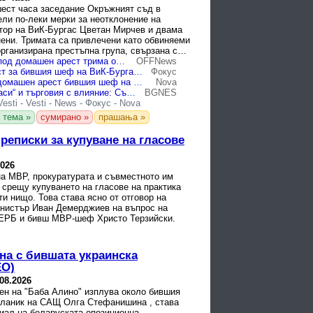
шест часа заседание Окръжният съд в
ли по-леки мерки за неотклонение на
тор на ВиК-Бургас Цветан Мирчев и двама
нени. Тримата са привлечени като обвиняеми
организирана престъпна група, свързана с
по ...
Съдът пусна под домашен арест трима от обвиняемите за аферата във ВиК-Бургас
OFFNews
Домашен арест за бившия шеф на ВиК-Бургас и още двама служители на дружеството
Фокус
Пуснаха под домашен арест бившия шеф на ВиК-Бургас и двамата му подчинени
Nova
Арести, „байпаси“ и търговия с влияние: Съдът решава съдбата на трима от ВиК-Бургас
BGNES
Vesti
-
Vesti
-
News
-
Фокус
-
Nova
 тема »
сумирано »
прашања »
преписки за купуване на гласове
2026
на МВР, прокуратурата и съвместното им
 срещу купуването на гласове на практика
ти нищо. Това става ясно от отговор на
нистър Иван Демерджиев на въпрос на
ГЕРБ и бивш МВР-шеф Христо Терзийски.
йна с бившата украинска
ЕО)
.08.2026
ен на "Баба Алино" изплува около бившия
сланик на САЩ Олга Стефанишина , става
риал на беларуската опозиционна