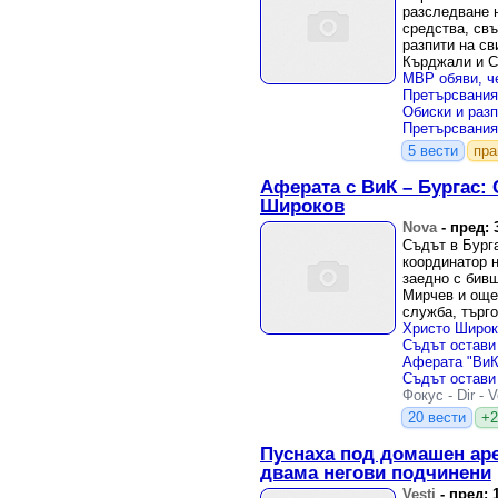
разследване 
средства, св
разпити на св
Кърджали и 
5 вести
пр
Аферата с ВиК – Бургас: 
Широков
Nova
-
пред: 
Съдът в Бурга
координатор 
заедно с бивш
Мирчев и още
служба, търго
Христо Широк
Фокус
-
Dir
-
V
20 вести
+2
Пуснаха под домашен ар
двама негови подчинени
Vesti
-
пред: 