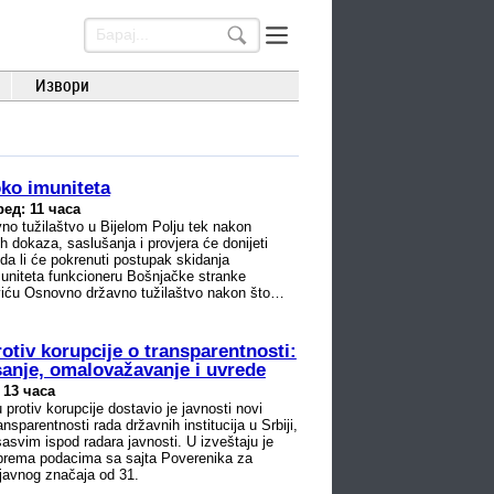
Извори
oko imuniteta
ред: 11 часа
o tužilaštvo u Bijelom Polju tek nakon
ih dokaza, saslušanja i provjera će donijeti
da li će pokrenuti postupak skidanja
uniteta funkcioneru Bošnjačke stranke
iću Osnovno državno tužilaštvo nakon što
otiv korupcije o transparentnosti:
sanje, omalovažavanje i uvrede
 13 часа
protiv korupcije dostavio je javnosti novi
ansparentnosti rada državnih institucija u Srbiji,
sasvim ispod radara javnosti. U izveštaju je
prema podacima sa sajta Poverenika za
 javnog značaja od 31.