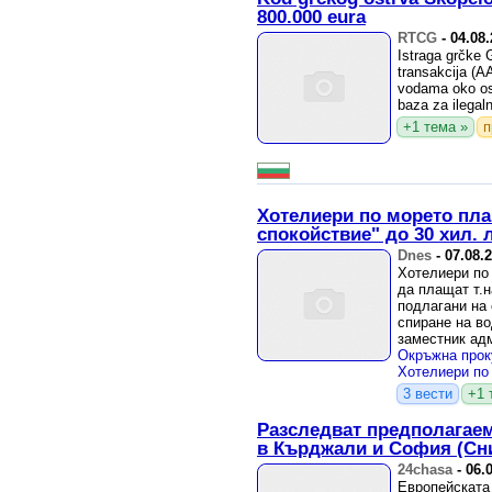
800.000 eura
RTCG
-
04.08
Istraga grčke 
transakcija (A
vodama oko ost
baza za ilegaln
+1 тема »
п
Хотелиери по морето пла
спокойствие" до 30 хил. 
Dnes
-
07.08.
Хотелиери по
да плащат т.н
подлагани на 
спиране на в
заместник ад
прокуратура –
3 вести
+1 
Разследват предполагаем
в Кърджали и София (Сн
24chasa
-
06.
Европейската