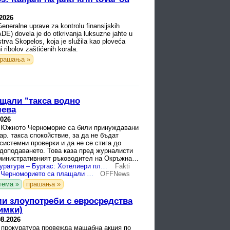
.2026
Generalne uprave za kontrolu finansijskih
ADE) dovela je do otkrivanja luksuzne jahte u
rva Skopelos, koja je služila kao ploveća
i ribolov zaštićenih korala.
рашања »
щали "такса водно
лева
2026
 Южното Черноморие са били принуждавани
ар. такса спокойствие, за да не бъдат
системни проверки и да не се стига до
одоподаването. Това каза пред журналисти
министративният ръководител на Окръжна
 Бургас ...
Окръжна прокуратура – Бургас: Хотелиери плащали „такса спокойствие“ до 30 000 лева, за да не им спират водата
Fakti
Хотелиери по Черноморието са плащали подкупи до 30 000 лева, за да не им спират водата
OFFNews
тема »
прашања »
и злоупотреби с евросредства
имки)
08.2026
 прокуратура провежда мащабна акция по