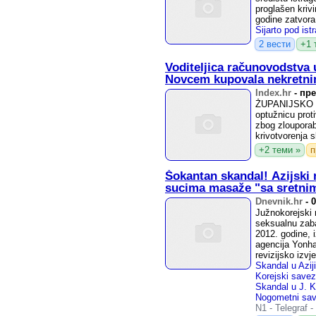
proglašen kriv
godine zatvora,
2 вести
+1 
Voditeljica računovodstva u
Novcem kupovala nekretni
Index.hr
-
пре
ŽUPANIJSKO drž
optužnicu proti
zbog zloupora
krivotvorenja s
+2 теми »
п
Šokantan skandal! Azijski
sucima masaže "sa sretni
Dnevnik.hr
-
0
Južnokorejski
seksualnu zab
2012. godine, i
agencija Yonha
revizijsko izvj
N1
-
Telegraf
-