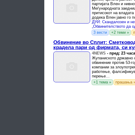
партијата Влен и нивн
Меѓународната заедниц
притисокот на владата
додека Влен јавно го 
велат од ДУИ.
3 вести
+2 теми »
Обвинение во Сплит: Сметковод
крадела пари од фирмата, си к
4NEWS
-
пред: 23 час
Жупаниското државно 
обвинение против 53-г
компании за злоупотре
работење, фалсификув
перење…
+1 тема »
прашања 