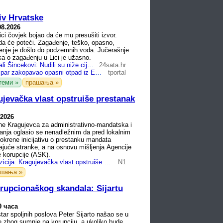
tiv Hrvatske
08.2026
i čovjek bojao da će mu presušiti izvor.
da će poteći. Zagađenje, teško, opasno,
enje je došlo do podzemnih voda. Jučerašnje
a o zagađenju u Lici je užasno.
Kako su operirali Šincekovi: Nudili su niže cijene od drugih, mljeli su otpad pa zakapali...
24sata.hr
Kako je bračni par zakopavao opasni otpad iz Europe? Evo koga još Uskok istražuje
tportal
теми »
прашања »
ujevačka vlast opstruiše prestanak
.2026
ne Kragujevca za administrativno-mandatska i
tanja oglasio se nenadležnim da pred lokalnim
krene inicijativu o prestanku mandata
ajuće stranke, a na osnovu mišljenja Agencije
 korupcije (ASK).
Ujedinjena opozicija: Kragujevačka vlast opstruiše prestanak mandata SNS odbornika
N1
ашања »
rupcionaškog skandala: Sijartu
9 часа
tar spoljnih poslova Peter Sijarto našao se u
ge zbog sumnje na korupciju, a ukoliko bude