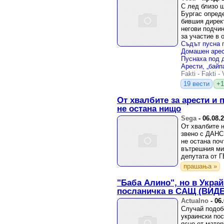
С лед близо 
Бургас опреде
бившия дирек
негови подчи
за участие в 
престъпления 
Fakti
-
Fakti
-
19 вести
+1
От хвалбите за арести и 
не остана нищо
Sega
-
06.08.
От хвалбите 
звено с ДАНС
не остана поч
вътрешния ми
депутата от 
прашања »
"Баба Алино", но в Укра
посланичка в САЩ (ВИД
Actualno
-
06
Случай подоб
украински по
ясно от мате