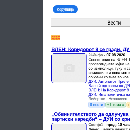
Корупција
Вести
ВЛЕН: Коридорот 8 се гради, ДУ
24Инфо
-
07.08.2026
Соопштение на ВЛЕН: 
пропагандната кујна н
со измислици, туку и с
измислиле и нова матем
собрани којзнае во кое
Либертас
-
Независен
8 вести
+1 тема »
„Обвинителството да одлучува 
партиски наредби“ – ДУИ со кр
Скопје1
-
пред: 10 час
Денес, целата јавност 