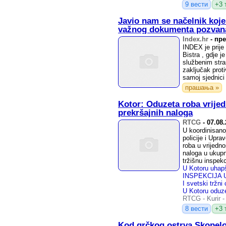
9 вести
+3 
Javio nam se načelnik koj
važnog dokumenta pozvana
Index.hr
-
пре
INDEX je prije
Bistra , gdje 
službenim stra
zaključak proti
samoj sjednici
прашања »
Kotor: Oduzeta roba vrijedn
prekršajnih naloga
RTCG
-
07.08
U koordinisanoj
policije i Upra
roba u vrijedno
naloga u ukupn
tržišnu inspekc
RTCG
-
Kurir
8 вести
+3 
Kod grčkog ostrva Skopelos: 