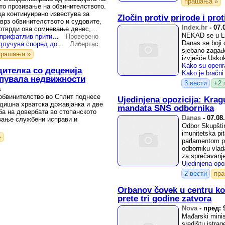
прашања »
ото прозивање на обвинителството.
а континуирано известува за
Zločin protiv prirode i pro
 врз обвинителството и судовите,
Index.hr
-
07.
потврди ова сомневање денес,
NEKAD se u Lic
ДУИ: Скандалозен и неприфатлив притисок од Влен врз правдата
Проверено
Danas se boji 
„Обвинителството да одлучува според докази, а не партиски наредби“ – ДУИ со критики до ВЛЕН
Либертас
sjebano zagađ
прашања »
izvješće Uskok
ителка со деценија
упувала недвижности
3 вести
+2 
а
обвинителство во Сплит поднесе
Ujedinjena opozicija: Krag
одишна хрватска државјанка и две
mandata SNS odbornika
ба на довербата во стопанското
Danas
-
07.08
ање службени исправи и
Odbor Skupšti
imunitetska pi
»
parlamentom po
odborniku vlad
za sprečavanje
2 вести
пр
Orbanov čovek u centru ko
prete tri godine zatvora
Nova
-
пред: 
Mađarski minis
središtu istra