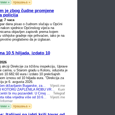
теми »
прашања »
em je zbog čudne promjene
 policija
д: 7 часа
 par dana pisao o čudnom slučaju u Općini
je nakon sjednice Općinskog vijeća na
nicama objavljen zapisnik prema kojem
v stihijske gradnje nije prihvaćen, iako je na
 prvotno proglašeno da je izglasan.
a 10,5 hiljada, izdato 10
.2026
 akciji Direkcije za tržišnu inspekciju, Uprave
ve carina, u Starom gradu u Kotoru, oduzeta je
sti 10.682.60 eura i izdato 10 prekršajnih
om iznosu od 10 hiljada eura. "Direkcija za
iju je 6. avgusta 2026.
U Kotoru uhapšen državljanin Bugarske, zaplijenjena roba vrijedna...
Vijesti.me
INSPEKCIJA U KOTORU ZAPLENILA ROBU VREDNU 10.000 EVRA: Izdato 10 prekršajnih naloga zbog kršenja zakona o žigu
Kurir
I svetski tržni centri bi mu pozavideli: U Crnoj Gori pao Bugarin sa luksuznom robom od 2 miliona evra
Telegraf
U Kotoru oduzeta roba vrijedna više od 10.600 eura
Vijesti.me
-
Informer
теми »
прашања »
Italijani na jahti krili tovar od