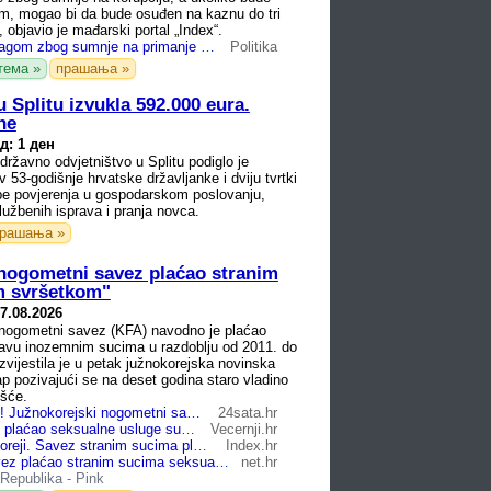
im, mogao bi da bude osuđen na kaznu do tri
 objavio je mađarski portal „Index“.
Sijarto pod istragom zbog sumnje na primanje mita, preti mu do tri godine zatvora
Politika
тема »
прашања »
 Splitu izvukla 592.000 eura.
ne
д: 1 ден
avno odvjetništvo u Splitu podiglo je
v 53-godišnje hrvatske državljanke i dviju tvrtki
be povjerenja u gospodarskom poslovanju,
lužbenih isprava i pranja novca.
рашања »
 nogometni savez plaćao stranim
m svršetkom"
7.08.2026
 nogometni savez (KFA) navodno je plaćao
avu inozemnim sucima u razdoblju od 2011. do
zvijestila je u petak južnokorejska novinska
p pozivajući se na deset godina staro vladino
ešće.
Skandal u Aziji! Južnokorejski nogometni savez je strane suce plaćao sa 'sretnim završetkom'
24sata.hr
Korejski savez plaćao seksualne usluge sucima uoči važnih utakmica
Vecernji.hr
Skandal u J. Koreji. Savez stranim sucima plaćao eskort dame i happy end masaže?
Index.hr
Nogometni savez plaćao stranim sucima seksualne usluge
net.hr
Republika
-
Pink