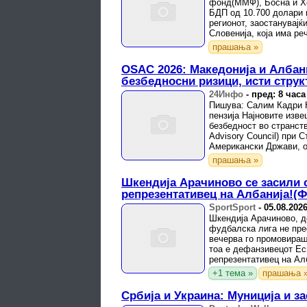
фонд(ММФ), Босна и Х
БДП од 10.700 долари 
регионот, заостанувајќи
Словенија, која има ре
речиси три пати ...
прашања »
OSAC 2026: Македонија и Албан
безбедносни ризици, исти стру
24Инфо
-
пред: 8 часа
Пишува: Салим Кадри К
пензија Најновите изве
безбедност во странст
Advisory Council) при 
Американски Држави, об
претставуваат ...
прашања »
Шкендија Арачиново се засили 
репрезентативец на Албанија!(
SportSport
-
05.08.202
Шкендија Арачиново, д
фудбалска лига не пре
вечерва го промовираш
тоа е дефанзивецот Еси
репрезентативец на Ал
+1 тема »
прашања 
Србија и Украина: Муниција и з