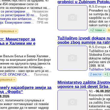
с Министерството за одбрана. 47
grobnici u Zubinom Potok
и 454 оперативни сили се
R.S.Evropa
-
ите за изолирање и гаснење на
Pronađeni su lj
нација ...
Во Албанија за 24 часа се регистрирани 30 пожари, осум се уште се активни
Независен
se sumnja da 
Во Албанија за 24 часа се регистрирани 30 пожари, осум се уште се активни
Бриф
saopštile su v
(ВИДЕО) Огнот се приближува кон албанско село, а жителите мораа да ги напуштат домовите
Фактор
dolazi dok se n
Голем пожар во Албанија: Евакуирани семејства, огнот се заканува на куќи
ПРВ.мк
nakon sumnji d
+2 теми »
п
прашања »
Tužilaštvo izvodi dokaze 
т: Министерот за
osobe zbog sumnje na ratn
ља и Халими им е
R.S.Evropa
-
Tužilaštvo za r
Slobodna Evrop
ни Ваљон Беља и Бекир Халими ,
dokazne radnj
тер за внатрешни работи Бесфорт
počinio ratni 
жение на одлуката пред јавноста
1999. M.M.
и за непожелни во Албанија. -
и работи – како орган што ја носи
2 вести
+1 
ДАЛИ БЕЛА И ХАЛИМИ СЕ ОПАСНИ САМО ОД ДРУГАТА СТРАНА НА ГРАНИЦАТА? Прашање за кое Македонија заслужува одговор
Политика
прашања »
Ministarstvo zaštite život
ugovore sa još devet Srba 
 меѓу најдобрите земји за
ред „Форбс“
N1
-
06.08.202
Kosovsko minis
8.2026
raskinulo je 
ст, политичките случувања и
za zaštitu živ
ен живот поттикнуваат сѐ повеќе
katastarske ag
ките денови да ги минат надвор
navedeno, nepoj