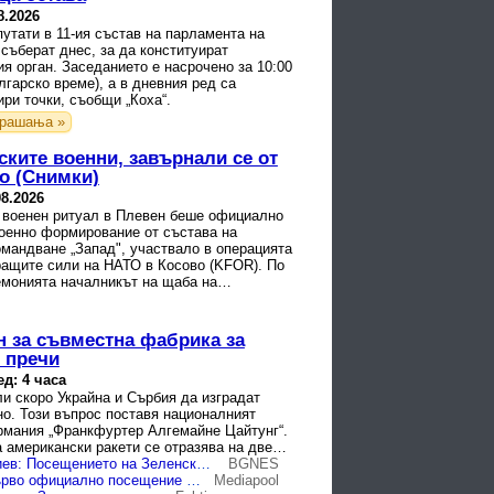
8.2026
утати в 11-ия състав на парламента на
съберат днес, за да конституират
я орган. Заседанието е насрочено за 10:00
ългарско време), а в дневния ред са
ри точки, съобщи „Коха“.
рашања »
ките военни, завърнали се от
о (Снимки)
08.2026
 военен ритуал в Плевен беше официално
оенно формирование от състава на
мандване „Запад", участвало в операцията
ращите сили на НАТО в Косово (KFOR). По
емонията началникът на щаба на
омандване на силите ...
н за съвместна фабрика за
 пречи
ед: 4 часа
и скоро Украйна и Сърбия да изградат
но. Този въпрос поставя националният
ермания „Франкфуртер Алгемайне Цайтунг“.
а американски ракети се отразява на две…
Велислав Илиев: Посещението на Зеленски в Белград противоречи на украинския идеал
BGNES
Зеленски с първо официално посещение в Белград
Mediapool