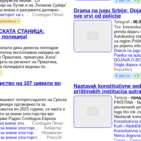
2 вести
+3 
едиумски бизнис. Со
ија на Лучиќ и на „Телеком Србија“
а моќна и разгранета деловно-
Drama na jugu Srbije: Doja
ку која директно се ...
Косово го прогласи директорот на српскиот „Телеком“ за персона нон грата
Слободен Печат
sve vrvi od policije
прашања »
Telegraf
-
06.
Tzv. kosovska 
СКАТА СТАНИЦА:
primila dojavu
 полиција!
Autobuskoj stan
za region Prišt
po prijemu info
оопшти дека денеска попладне
ителна експлозивна направа на
о Приштина, пренесува „Коха“.
јата за регионот на Приштина,
ка полицијата веднаш по
Republika
јата ги ...
»
6 вести
+3 
иство на 107 цивили во
Nastavak konstitutivne se
prištinskih institucija sutr
Tanjug
-
пред
нешниот потпретседател на Српска
PRIŠTINA - Na
 презеде одговорноста за
privremenih pri
ањска во 2023 година, се наоѓа и
toga što rok za
ти за воени злосторства врз
Nastavak konst
бјави Радио Слободна Европа.
Косово обвини 20 луѓе за воени злосторства во Ѓаковица, меѓу нив е и Милан Радоичиќ
Слободен Печат
Косово обвини 20 лица за воени злосторства во Ѓаковица, меѓу нив и Милан Радоичиќ
Либертас
Косово обвини 20 лица за воени злосторства во Ѓаковица, меѓу нив и Милан Радоичиќ
Независен
Косово обвини 20 лица за воени злосторства во Ѓаковица, меѓу нив и Милан Радоичиќ
Press24
Danas
-
Tanju