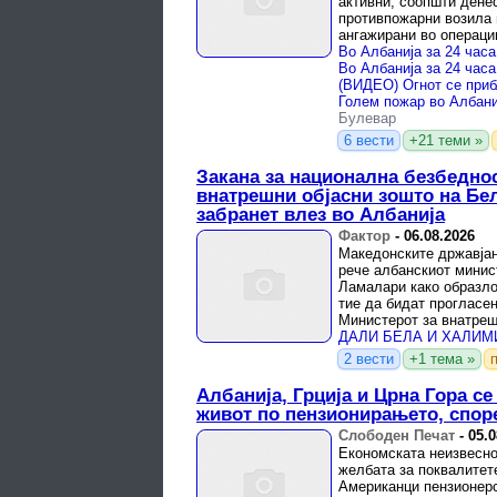
активни, соопшти дене
противпожарни возила 
ангажирани во операци
пожарите, преку коорди
Булевар
6 вести
+21 теми »
Закана за национална безбеднос
внатрешни објасни зошто на Бе
забранет влез во Албанија
Фактор
-
06.08.2026
Македонските државја
рече албанскиот минис
Ламалари како образло
тие да бидат прогласен
Министерот за внатрешн
одлуката, нема ...
2 вести
+1 тема »
Албанија, Грција и Црна Гора се
живот по пензионирањето, спо
Слободен Печат
-
05.0
Економската неизвесно
желбата за поквалитет
Американци пензионерс