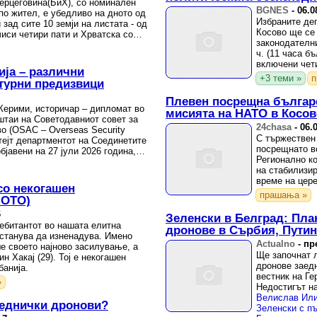
ерцеговина(БиХ), со номинален
BGNES
-
06.0
по жител, е убедливо на дното од
Избраните деп
 зад сите 10 земји на листата - од
Косово ще се 
чиси четири пати и Хрватска со
законодателни
ч. (11 часа б
включени чети
ија – различни
+3 теми »
п
ктурни предизвици
Плевен посрещна българс
ерими, историчар – дипломат во
мисията на НАТО в Косов
штаи на Советодавниот совет за
24chasa
-
06.
во (OSAC – Overseas Security
С тържествен
Стејт департментот на Соединетите
посрещнато в
јавени на 27 јули 2026 година,
Регионално ко
на стабилизи
време на цер
со некогашен
Съвместното к
прашања »
ФОТО)
6
Зеленски в Белград: Пла
ебитантот во нашата елитна
дронове в Сърбия, Путин
станува да изненадува. Имено
Actualno
-
пр
е своето најново засилување, а
Ще започнат л
н Хакај (29). Тој е некогашен
дронове заед
банија.
вестник на Г
»
Недостигът н
аеднички дронови?