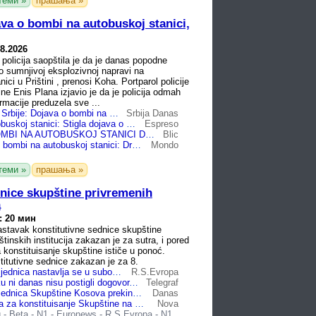
теми »
прашања »
va o bombi na autobuskoj stanici,
08.2026
policija saopštila je da je danas popodne
 o sumnjivoj eksplozivnoj napravi na
ici u Prištini , prenosi Koha. Portparol policije
ine Enis Plana izjavio je da je policija odmah
rmacije preduzela sve ...
Drama na jugu Srbije: Dojava o bombi na autobuskoj stanici, policija blokirala područje
Srbija Danas
Panika na autobuskoj stanici: Stigla dojava o bombi, policija blokirala prostor
Espreso
DOJAVA O BOMBI NA AUTOBUSKOJ STANICI Drama u Prištini: Sve vrvi od policije
Blic
Stigla dojava o bombi na autobuskoj stanici: Drama u Prištini, policija na nogama
Mondo
теми »
прашања »
dnice skupštine privremenih
a
: 20 мин
stavak konstitutivne sednice skupštine
štinskih institucija zakazan je za sutra, i pored
 konstituisanje skupštine ističe u ponoć.
itutivne sednice zakazan je za 8.
Konstitutivna sjednica nastavlja se u subotu, ustavni rok za Skupštinu Kosova završava u ponoć
R.S.Evropa
Kurti i Abdidžiku ni danas nisu postigli dogovor, Demokratski savez Kosova traži mesto predsednika
Telegraf
Konstitutivna sednica Skupštine Kosova prekinuta i odložena na Kurtijev zahtev: Pravnici upozoravaju na neustavnu blokadu
Danas
Nema dogovora za konstituisanje Skupštine na Kosovu i Metohiji, uoči isteka roka
Nova
g
-
Beta
-
N1
-
Euronews
-
R.S.Evropa
-
N1