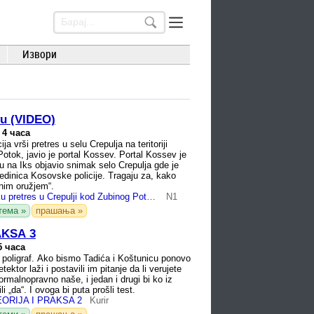
Извори
vu (VIDEO)
 4 часа
ja vrši pretres u selu Crepulja na teritoriji
Potok, javio je portal Kossev. Portal Kossev je
 na Iks objavio snimak selo Crepulja gde je
jedinica Kosovske policije. Tragaju za, kako
lnim oružjem“.
KoSSev: U toku pretres u Crepulji kod Zubinog Potoka
N1
тема »
прашања »
AKSA 3
5 часа
poligraf. Ako bismo Tadića i Koštunicu ponovo
tektor laži i postavili im pitanje da li verujete
rmalnopravno naše, i jedan i drugi bi ko iz
i „da“. I ovoga bi puta prošli test.
ORIJA I PRAKSA 2
Kurir