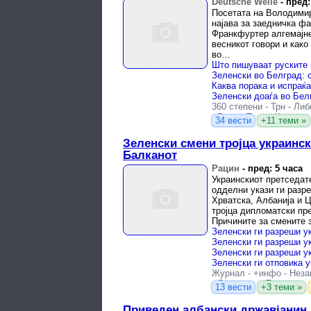
Deutsche Welle
-
пред:
Посетата на Володимир
најава за заедничка ф
Франкфуртер алгемајне
весникот говори и како
во…
360 степени
-
Трн
-
Либ
-
Вечер Прес
-
Колегиу
34 вести
+11 теми »
Зеленски смени тројца украинс
Балканот
Рацин
-
пред: 5 часа
Украинскиот претседат
одделни укази ги разр
Хрватска, Албанија и Ц
тројца дипломатски пре
Причините за смените 
објавените укази.
Журнал
-
+инфо
-
Неза
-
Либертас
-
Проверено
13 вести
+3 теми »
Приведен албански државјанин 