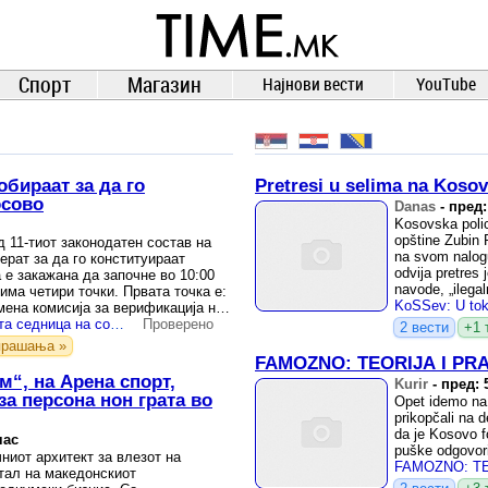
TIME.mk
ВЕСТИ
NEWS
Спорт
Магазин
Најнови вести
YouTube
обираат за да го
Pretresi u selima na Koso
осово
Danas
-
пред:
Kosovska polici
opštine Zubin 
 11-тиот законодатен состав на
na svom nalogu
ерат за да го конституираат
odvija pretres 
 е закажана да започне во 10:00
navode, „ilega
 има четири точки. Првата точка е:
ена комисија за верификација на
Денеска конститутивната седница на собранието на Косово
Проверено
2 вести
+1 
прашања »
FAMOZNO: TEORIJA I PR
м“, на Арена спорт,
Kurir
-
пред: 
а персона нон грата во
Opet idemo na 
prikopčali na de
da je Kosovo fo
час
puške odgovoril
ниот архитект за влезот на
FAMOZNO: TE
тал на македонскиот