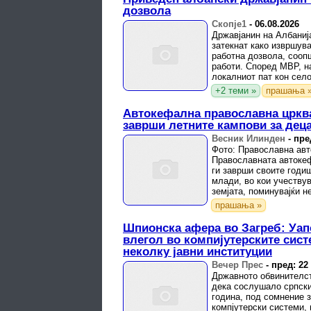
дозвола
Скопје1
-
06.08.2026
Државјанин на Албаниј
затекнат како извршув
работна дозвола, сооп
работи. Според МВР, на
локалниот пат кон сел
полициски службеници о
+2 теми »
прашања 
Автокефална православна црква
заврши летните кампови за дец
Весник Илинден
-
пре
Фото: Православна авт
Православната автоке
ги заврши своите годи
млади, во кои учеству
земјата, поминувајќи 
надградување, заедништ
прашања »
Шпионска афера во Загреб: Уапс
влегол во компијутерските сист
неколку јавни институции
Вечер Прес
-
пред: 22
Државното обвинителст
дека сослушало српски
година, под сомнение 
компјутерски системи, 