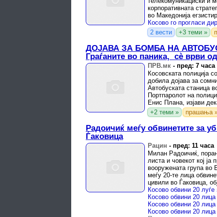
телекомуникациски и м
корпоративната стратег
во Македонија егзистир
медиумска империја пре
2 вести
+3 теми »
ДОЈАВА ЗА БОМБА НА АВТОБУ
Граѓаните во паника, сè врви од
ПРВ.мк
-
пред: 7 часа
Косовската полиција с
добила дојава за сомн
Автобуската станица в
Портпаролот на полици
Енис Плана, изјави де
примањето на информаци
+2 теми »
прашања 
Радоичиќ меѓу обвинетите за уб
Ѓаковица
Рацин
-
пред: 11 часа
Милан Радоичиќ, пора
листа и човекот кој ја
вооружената група во Б
меѓу 20-те лица обвине
цивили во Ѓаковица, о