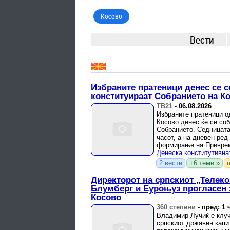
Косово
Вести
Избраните пратеници денес се с
конституираат Собранието на К
ТВ21
-
06.08.2026
Избраните пратеници од
Косово денес ќе се соб
Собранието. Седницата
часот, а на дневен ред
формирање на Приврем
кворумот и ...
2 вести
+6 теми »
Директорот на српскиот „Телеко
Блумберг и Еуроњуз прогласен з
Косово
360 степени
-
пред: 1 
Владимир Лучиќ е клуч
српскиот државен капи