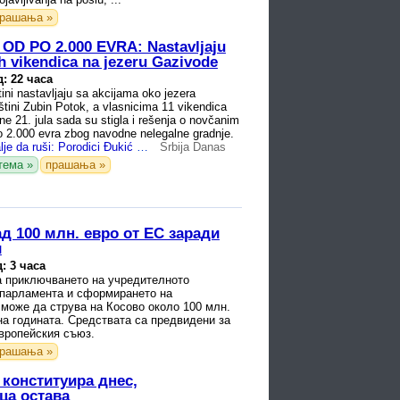
рашања »
D PO 2.000 EVRA: Nastavljaju
h vikendica na jezeru Gazivode
: 22 часа
ini nastavljaju sa akcijama oko jezera
tini Zubin Potok, a vlasnicima 11 vikendica
ne 21. jula sada su stigla i rešenja o novčanim
 2.000 evra zbog navodne nelegalne gradnje.
Kurti planira dalje da ruši: Porodici Đukić preti gubitak doma na Gazivodama, dat im je rok od 15 dana da je sruše sami ili će to uraditi kompanija
Srbija Danas
тема »
прашања »
д 100 млн. евро от ЕС заради
и
: 3 часа
а приключването на учредителното
 парламента и сформирането на
може да струва на Косово около 100 млн.
на годината. Средствата са предвидени за
вропейския съюз.
рашања »
 конституира днес,
ца остава