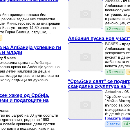
24chasa
-
05.
Албанските в
военнослужещ
ситуации, за 
а бил приведен откако бил
в различни ча
а работни задачи без соодветна
денонощие, с
шти Министерството за внатрешни
АТА.
 5 август околу 14:30 часот, на
+2 теми »
п
ото Горна Белица, струшко,
д ...
»
Албания пусна нов участ
BGNES
-
пред
 на Албанија успешно ги
Албанският п
а и млади
ускореното ст
пуснат в движ
д: 9 часа
албанската и
окефална црква на Албанија
новата двулен
фална црква на Албанија успешно
която започва 
шни летни кампови за деца и
+3 теми »
п
ваа млади од различни делови на
неколку седмици во духовно
"Сръбски свят" се подиг
во и ...
скандална скулптура на 
Actualno
-
06
ен хакер од Србија,
"Сръбски свят
еми и податоците на
"Майка Макед
въпрос за бро
македонска но
 часа
бъде обърнат
во во Загреб на 30 јули соопшти
Македония, пр
 државјанин, роден во 1993
за повеќе кривични дела против
2 вести
+4 
програми и податоци, како и за