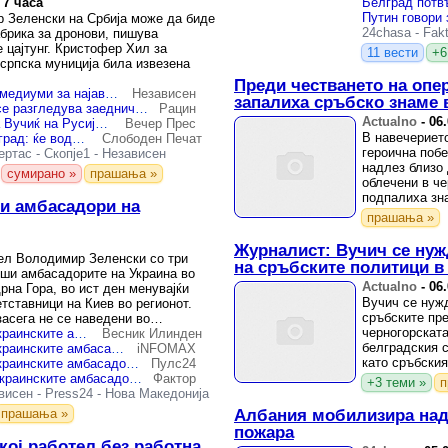
 7 часа
Белград потв
 Зеленски на Србија може да биде
24chasa
-
Fakt
абрика за дронови, пишува
 цајтунг. Кристофер Хил за
11 вести
+6
 српска муниција била извезена
Преди честването на опе
Што пишуваат руските медиуми за најавената посета на Зеленски на Белград?
Независен
запалиха сръбско знаме 
Зеленски во Белград: се разгледува заедничка фабрика за дронови во Србија
Рацин
Actualno
-
06
Каква порака и испраќа Вучиќ на Русија? Зеленски утре пристигнува во Белград
Вечер Прес
В навечерието
Зеленски доаѓа во Белград: ќе води тајни разговори за заедничка фабрика за дронови со Србија?
Слободен Печат
героична побе
ертас
-
Скопје1
-
Независен
надлез близо
м
сумирано »
прашања »
облечени в че
подпалиха зн
ки амбасадори на
македонската 
прашања »
Журналист: Вучич се нуж
ел Володимир Зеленски со три
на сръбските политици в
еши амбасадорите на Украина во
Actualno
-
06
рна Гора, во ист ден менувајќи
Вучич се нуж
тставници на Киев во регионот.
сръбските пре
засега не се наведени во
черногорската
Зеленски ги разреши украинските амбасадори во Албанија, Хрватска и Црна Гора
Весник Илинден
белградския 
Зеленски ги разреши украинските амбасадори во Албанија, Хрватска и Црна Гора
iNFOMAX
като сръбски
Зеленски ги разреши украинските амбасадори во Албанија, Хрватска и Црна Гора
Пулс24
разкритикува 
Зеленски ги отповика украинските амбасадори во Албанија, Хрватска и Црна Гора
Фактор
+3 теми »
п
висен
-
Press24
-
Нова Македонија
прашања »
Албания мобилизира над 
пожара
кој работел без работна