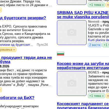
ански Држави. Поради тоа,
+1 тема »
п
bes) објави листа со 24 држави и 96
»
SRBIMA SAD PIŠU KAZNE O
se muke vlasnika porušeni
д буџетските резерви?
Novosti
-
пред
VLASTI u Prišt
а EXPO, Српската православна
Gazivode u opš
е во ентитетот Босна и
koje su poruše
 Српска, како и Канцеларијата за
kaznama od po
еѓу другото, српската држава
етската резерва.
На што троши Србија милиони од буџетските резерви?
Пулс24
2 вести
+1 
прашања »
 продуцент тврди дека не
лбума
Косово може да загуби на
8.2026
неработещите институци
нје Вест , кој денес го користи
BGNES
-
пред
 соочува со правни проблеми.
Забавянето н
а нова тужба во која хонорарен
заседание на
ди дека не добил надомест за
правителство 
ultures“ и „Bully“ , пишува „Ролинг
евро до края 
»
страната от Е
+1 тема »
п
побогати од БиХ?
Косовският парламент се
 Меѓународниот монетарен
политическата безизходи