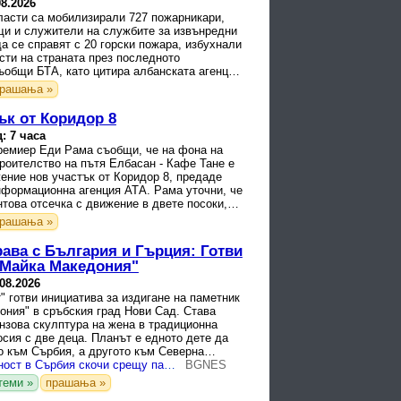
08.2026
ласти са мобилизирали 727 пожарникари,
и и служители на службите за извънредни
да се справят с 20 горски пожара, избухнали
сти на страната през последното
ъобщи БТА, като цитира албанската агенция
рашања »
ък от Коридор 8
: 7 часа
ремиер Еди Рама съобщи, че на фона на
роителство на пътя Елбасан - Кафе Тане е
ение нов участък от Коридор 8, предаде
нформационна агенция АТА. Рама уточни, че
това отсечка с движение в двете посоки,
от ...
рашања »
рава с България и Гърция: Готви
"Майка Македония"
.08.2026
" готви инициатива за издигане на паметник
ония" в сръбския град Нови Сад. Става
нзова скулптура на жена в традиционна
сия с две деца. Планът е едното дете да
о към Сърбия, а другото към Северна
едаде ...
Гръцката общност в Сърбия скочи срещу паметник на Майка Македония в Нови Сад
BGNES
теми »
прашања »