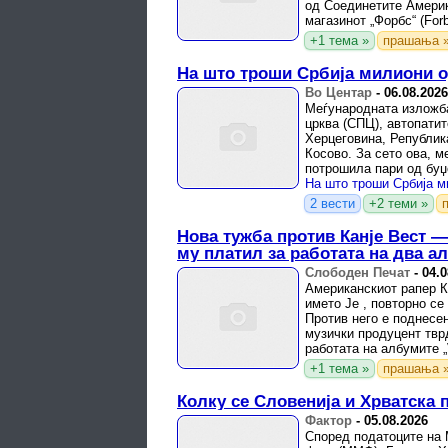
од Соединетите Америк
магазинот „Форбс“ (For
препорачани места ...
+1 тема »
прашања 
На што троши Србија милиони о
Во Центар
-
06.08.2026
Меѓународната изложб
црква (СПЦ), автопатит
Херцеговина, Република
Косово. За сето ова, м
потрошила пари од буџ
2 вести
+2 теми »
Нова тужба против Канје Вест —
му платил за работата на два а
Слободен Печат
-
04.0
Американскиот рапер Ка
името Је , повторно се
Против него е поднесен
музички продуцент твр
работата на албумите „V
стоун“.
+1 тема »
прашања 
Колку се Словенија и Хрватска 
Фактор
-
05.08.2026
Според податоците на