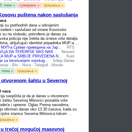
5 теми »
сумирано »
прашања »
 Kosovu puštena nakon saslušanja
часа
koji su prethodnih dana u odvojenim
ivedeni i saslušani od strane Kosovske
eni su na slobodu, potvrđeno je danas za
ka policija nije želela da iznese više detalja
ima, uključujući identitet pripadnika MUP-a ...
Три полицајца МУП-а Србије приведена на Јарињу – двојица пуштена, један задржан
RTS
KURTI NASTAVLjA DA TERORIŠE NAŠ NAROD: Pripadnik MUP-a Srbije priveden na Jarinju
Novosti
TRI POLICAJCA MUP-a SRBIJE PRIVEDENA NA JARINJU: Dvojica puštena, jedan zadržan
Kurir
Kurti ne prestaje sa terorisanjem srpskog naroda: Pripadnik MUP-a Srbije priveden na Jarinju
Srbija Danas
anas
-
Blic
-
Nova
-
Telegraf
-
Mondo
 тема »
прашања »
 otvorenom šahtu u Severnoj
3 часа
ija saopštila je da je danas u otvorenom
 šahtu Severnoj Mitrovici pronašla više
odeće i opreme. Oglas Prema navodima
aj je otkriven danas oko 13.30 časova, kada su
icijske stanice Severna Mitrovica tokom ...
рашања »
 u trećoj mogućoj masovnoj