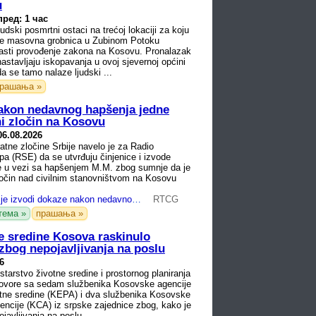
u
пред: 1 час
udski posmrtni ostaci na trećoj lokaciji za koju
je masovna grobnica u Zubinom Potoku
lasti provođenje zakona na Kosovu. Pronalazak
astavljaju iskopavanja u ovoj sjevernoj općini
a se tamo nalaze ljudski ...
рашања »
nakon nedavnog hapšenja jedne
i zločin na Kosovu
06.08.2026
atne zločine Srbije navelo je za Radio
a (RSE) da se utvrđuju činjenice i izvode
e u vezi sa hapšenjem M.M. zbog sumnje da je
zločin nad civilnim stanovništvom na Kosovu
Tužilaštvo Srbije izvodi dokaze nakon nedavnog hapšenja jedne osobe zbog sumnje na ratni zločin na Kosovu
RTCG
тема »
прашања »
ne sredine Kosova raskinulo
zbog nepojavljivanja na poslu
6
tarstvo životne sredine i prostornog planiranja
ugovore sa sedam službenika Kosovske agencije
otne sredine (KEPA) i dva službenika Kosovske
encije (KCA) iz srpske zajednice zbog, kako je
avljivanja na poslu, ...