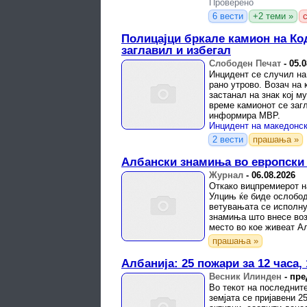
Проверено
6 вести
+2 теми »
Полицајци бркале камион на Ко
заглавил и избегал
Слободен Печат
-
05.0
Инцидент се случил на
рано утрово. Возач на 
застанал на знак кој му
време камионот се загл
информира МВР.
Инцидент на македонск
2 вести
прашања »
Aлбански знамиња во европски
Журнал
-
06.08.2026
Откако вицпремиерот н
Улцињ ќе биде ослобод
ветувањата се исполну
знамиња што внесе воз
место во кое живеат А
прашања »
Албанија: 25 пожари за 12 часа,
Весник Илинден
-
пре
Во текот на последните
земјата се пријавени 2