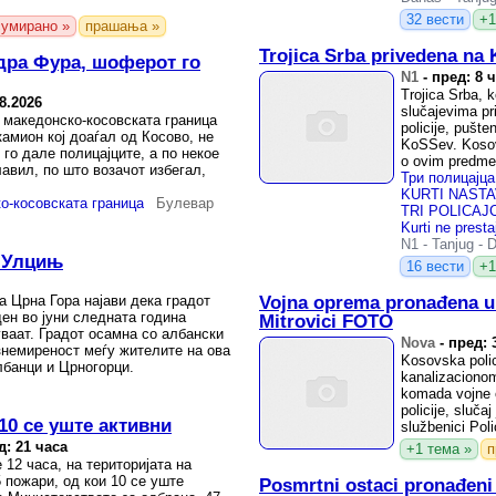
32 вести
+1
сумирано »
прашања »
Trojica Srba privedena na
дра Фура, шоферот го
N1
-
пред: 8 
Trojica Srba, 
8.2026
slučajevima pr
 македонско-косовската граница
policije, pušt
камион кој доаѓал од Косово, не
KoSSev. Kosovs
 го дале полицајците, а по некое
o ovim predmet
авил, по што возачот избегал,
о-косовската граница
Булевар
N1
-
Tanjug
-
D
 Улцињ
16 вести
+1
а Црна Гора најави дека градот
Vojna oprema pronađena u
ен во јуни следната година
Mitrovici FOTO
ваат. Градот осамна со албански
Nova
-
пред: 
немиреност меѓу жителите на ова
Kosovska polic
лбанци и Црногорци.
kanalizacionom
komada vojne 
policije, sluč
 10 се уште активни
službenici Pol
д: 21 часа
+1 тема »
п
 12 часа, на територијата на
5 пожари, од кои 10 се уште
Posmrtni ostaci pronađeni