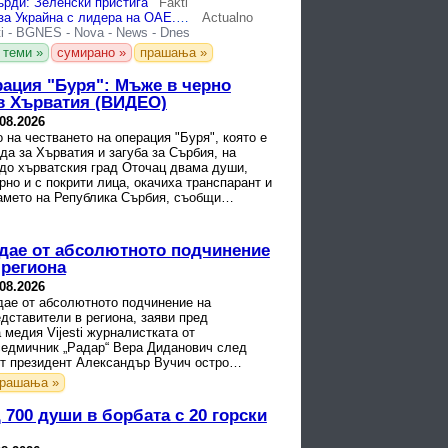
ърди: Зеленски пристига
Fakti
Путин говори за Украйна с лидера на ОАЕ. Вучич приема Зеленски в Сърбия, но отказва да санкционира Русия
Actualno
i
-
BGNES
-
Nova
-
News
-
Dnes
 теми »
сумирано »
прашања »
рация "Буря": Мъже в черно
в Хърватия (ВИДЕО)
.08.2026
 на честването на операция "Буря", която е
да за Хърватия и загуба за Сърбия, на
 до хърватския град Оточац двама души,
рно и с покрити лица, окачиха транспарант и
амето на Република Сърбия, съобщи
медия ...
дае от абсолютното подчинение
 региона
.08.2026
дае от абсолютното подчинение на
дставители в региона, заяви пред
 медия Vijesti журналистката от
седмичник „Радар“ Вера Диданович след
ят президент Александър Вучич остро
властите в Подгорица за ...
рашања »
700 души в борбата с 20 горски