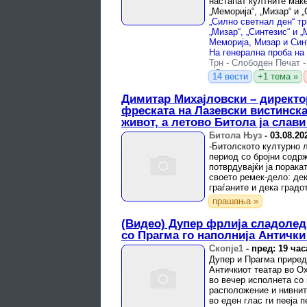
настапат култните мак
„Меморија“, „Мизар“ и „
Трн
-
Слободен Печат
-
Слободен Печат
14 вести
+1 тема »
Димитар Михајловски – директо
фреската на Лазевски вистинска
живот, а летово Битола ја слави
Битола Њуз
-
03.08.20
-Битолското културно 
период со бројни содрж
потврдувајќи ја порака
своето ремек-дело: де
граѓаните и дека градо
игра, се пее, се создава
прашања »
(Видео) Дупер фрлија сладолед
со Прагма го наполнија Антички 
Скопје1
-
пред: 19 час
Дупер и Прагма приред
Античкиот театар во О
во вечер исполнета со 
расположение и нивнит
во еден глас ги пееја 