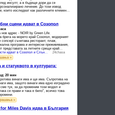
лед инсулт, а в бъдеще дори да се
рсонализирано лечение. До този извод
и, които изследват как различните елементи
.
убни сцени идват в Созопол
часа
 нов адрес - NOIR by Green Life.
а брега на морето край Созопол, модерният
le concept съчетава ресторант, плаж,
икална програма и интересни преживявания,
т представата за летните срещи край
Световни артисти идват в Созопол и Слънчев бряг
24chasa
ашања »
и статуквото в културата:
ед: 20 мин
ротива винаги има и ще има. Съпротива на
аги има, защото винаги има едно изградено
 сме тук, за да променим този модел и
така се прави и така е било", всичко това
промени.
рашања »
 for Miles Davis идва в България