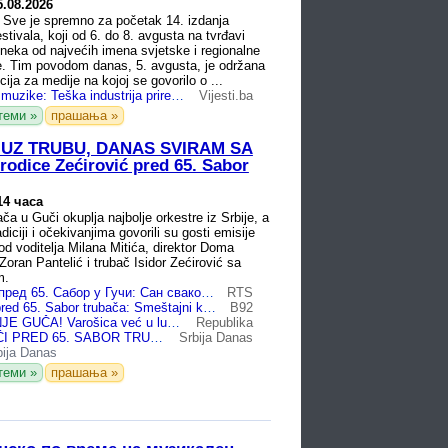
5.08.2026
ve je spremno za početak 14. izdanja
tivala, koji od 6. do 8. avgusta na tvrđavi
 neka od najvećih imena svjetske i regionalne
. Tim povodom danas, 5. avgusta, je održana
ija za medije na kojoj se govorilo o ...
Bihać u znaku muzike: Teška industrija priredila spektakularan početak festivala
Vijesti.ba
теми »
прашања »
UZ TRUBU, DANAS SVIRAM SA
odice Zećirović pred 65. Sabor
14 часа
ča u Guči okuplja najbolje orkestre iz Srbije, a
diciji i očekivanjima govorili su gosti emisije
od voditelja Milana Mitića, direktor Doma
Zoran Pantelić i trubač Isidor Zećirović sa
m.
Бојан Ристић пред 65. Сабор у Гучи: Сан сваког трубача је да постане мајстор трубе
RTS
Alarm u Guči pred 65. Sabor trubača: Smeštajni kapaciteti gotovo popunjeni, sprema se spektakl
B92
SUTRA POČINJE GUČA! Varošica već u ludilu: Lomi se kolo, grme trube, pečenje i vruća rakija na sve strane - sve je spremno za 65. Sabor!
Republika
ALARM U GUČI PRED 65. SABOR TRUBAČA: Smeštajni kapaciteti gotovo popunjeni, od 7. do 9. avgusta sprema se spektakl kakav se ne pamti!
Srbija Danas
bija Danas
теми »
прашања »