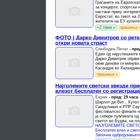
Граѓаните на Европскат
за концерти, спортски 
настани преку интернет
Евростат, во текот на 
жителите на ЕУ купиле
период пред да се ...
+2 теми »
прашања 
ФОТО | Дарко Димитров со ретк
откри новата страст
Слободен Печат
-
пре
Еден од најуспешните 
Дарко Димитров објави 
овие денови ги минува 
Касандра во Халкидики
прашања »
Најголемите светски ѕвезди при
влезот бесплатен со регистраци
Екран
-
пред: 19 часа
Шарлот де Вит , Хугел 
Санџулиано и РПР Сау
фестивалско финале на 
ја собере публиката од
светот во Будва, на пл
фестивалот е ...