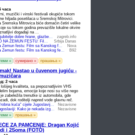
5 часа
rni, muzički i vinski festivali okupiće tokom
ne hiljada posetilaca u Sremskoj Mitrovici.
Sremska Mitrovica biće domaćin četiri velike
koje su tokom godina prevazišle lokalne okvire
natljivi događaji na ...
Poslastica za ljubitelje dobre hrane, glazbe i umjetnosti: Slijede četiri dana lude zabave uz Savu
zagreb.info
EKSKLUZIVNO NA ZEMUN FESTU: Film sa Kanskog festivala otvara manifestaciju, stižu najveći filmski hitovi i regionalne muzičke zvezde!
Srbija Danas
Ekskluzivno na Zemun festu: Film sa Kanskog festivala otvara manifestaciju, stižu najveći filmski hitovi i regionalne muzičke zvezde!
Nova
Ekskluzivno na Zemun festu: Film sa Kanskog festivala; Stižu najveći filmski hitovi i muzičke zvezde!
B92
теми »
сумирано »
прашања »
imak! Nastao u čuvenom jugiću -
 muzičara
д: 2 часа
 lošijeg kvaliteta, sa prepoznatljivim VHS
elim bojama, emocije koje nosi su više nego
je zabeležila trenutke iz automobila, gde
zadi, dok roditelji napred vode glavnu reč.
Nekada je bio "robna kuća" cijele Jugoslavije, danas se tu prodaje cvijeće (VIDEO)
Nezavisne
Ljetovanje u Jugoslaviji: Kako je nekada izgledao odlazak na more (VIDEO)
Nezavisne
теми »
прашања »
EČE ZA PAMĆENjE: Dragan Kojić
di i 2Soma (FOTO)