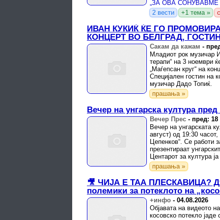
кулминираше пред ...
2 вести
+1 тема »
ИВАН КУКИЌ ЌЕ ГО ПРОМОВИР
КОНЦЕРТ ВО БЕЛГРАД, ГОСТИН
Сакам да кажам
-
пред
Младиот рок музичар И
терапи“ на 3 ноември ќ
„Маѓепсан круг“ на кон
Специјален гостин на к
музичар Дадо Топиќ.
прашања »
Вечер на унгарска култура пред
Вечер Прес
-
пред: 18
Вечер на унгарската ку
август) од 19:30 часот
Цепенков“. Се работи з
презентираат унгарскит
Центарот за култура ја
Здружението на ...
прашања »
🎥 ЧИЈА Е ТАА ПЛЕСКАВИЦА? Ду
полемики за потеклото на „кос
+инфо
-
04.08.2026
Објавата на видеото на
косовско потекло јаде 