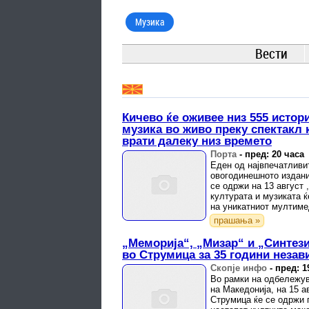
Музика
Вести
Кичево ќе оживее низ 555 исто
музика во живо преку спектакл 
врати далеку низ времето
Порта
-
пред: 20 часа
Еден од највпечатливи
овогодинешното издани
се одржи на 13 август 
културата и музиката 
на уникатниот мултиме
слика и струна“ .
прашања »
„Меморија“, „Мизар“ и „Синтези
во Струмица за 35 години незав
Скопје инфо
-
пред: 1
Во рамки на одбележув
на Македонија, на 15 а
Струмица ќе се одржи г