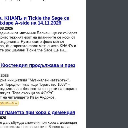
…
a, KHANЪ и Tickle the Sage се
xtape A-side на 14.11.2026
.08.2026
единени от митичния Балкан, ще се съберат
 който тежкият екот на планините се носи от
ихеделията. Румънските фолк метъл
-na, българската фолк метъл чета KHANЪ и
е рок шамани Tickle the Sage ще ви
 ...
в Кюстендил продължава и през
.2026
рна инициатива "Музикален четвъртък“,
от Народно читалище "Братство 1869“ –
родължава с безплатни концерти на открито
 август. Това съобщи за ФОКУС
т на читалището Иван Андонов.
рашања »
т паметта при хора с деменция
2026
е да събужда спомени при хора с деменция
а походката при пациенти с болестта на