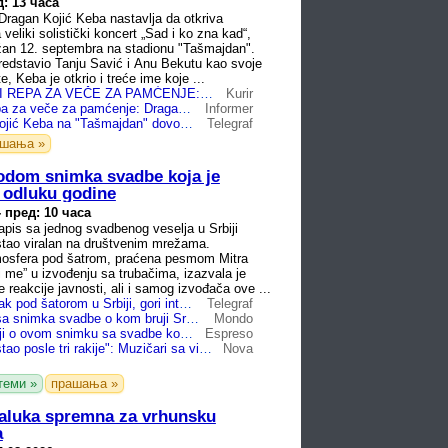
: 13 часа
ragan Kojić Keba nastavlja da otkriva
veliki solistički koncert „Sad i ko zna kad“,
držan 12. septembra na stadionu "Tašmajdan".
redstavio Tanju Savić i Anu Bekutu kao svoje
e, Keba je otkrio i treće ime koje ...
SPOJ FOLKA I REPA ZA VEČE ZA PAMĆENJE: Dragan Kojić Keba na "Tašmajdan" dovodi i 2Soma (FOTO)
Kurir
Spoj folka i repa za veče za pamćenje: Dragan Kojić Keba na "Tašmajdan" dovodi i 2Soma (FOTO)
Informer
Šok: Dragan Kojić Keba na "Tašmajdan" dovodi i popularnog repera
Telegraf
ашања »
vodom snimka svadbe koja je
o odluku godine
-
пред: 10 часа
apis sa jednog svadbenog veselja u Srbiji
stao viralan na društvenim mrežama.
mosfera pod šatrom, praćena pesmom Mitra
i me” u izvođenju sa trubačima, izazvala je
e reakcije javnosti, ali i samog izvođača ove ...
Procureo snimak pod šatorom u Srbiji, gori internet: Ovako izgleda prava srpska svadba kad padnu sve maske!
Telegraf
Ko su momci sa snimka svadbe o kom bruji Srbija? Razgovarali smo sa rokerima koji su ludovali uz Mitra Mirića!
Mondo
Cela Srbija bruji o ovom snimku sa svadbe kod Užica: Ljudi gledaju po 10 puta i ne veruju, nema dalje... (VIDEO)
Espreso
"Snimak je nastao posle tri rakije": Muzičari sa viralne svadbe otkrili detalje veselja o kom Srbija bruji danima (VIDEO)
Nova
теми »
прашања »
jaluka spremna za vrhunsku
a