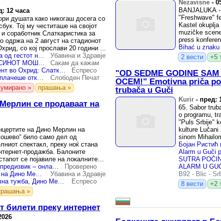
Nezavisne
-
0
BANJALUKA - S
д: 12 часа
"Freshwave" fes
вори душата како никогаш досега со
Kastel okuplja
сбук. Тој му честиташе на својот
muzičke scene
 и соработник Слаткаристика за
press konferenc
о одржа на 2 август на стадионот
хрид, со кој прослави 20 години ...
Публиката воодушевена од гестот на Слаткар: Среде концертот ја прекина песната заради најемотивниот бакнеж со Сања
Убавина и Здравје
2 вести
+5 
СЛАТКАРИСТИКА СО СИНОТ МОША ЈА ИСПЕА „НАСМЕВКА“ И ОДРЖА КОНЦЕРТ ЗА ПАМЕТЕЊЕ НА ПОЛН СТАДИОН ВО ОХРИД
Сакам да кажам
(Видео) Емотивен момент во Охрид: Слаткар ја бакна Сања додека ја пееше песната со која ја запроси
Еспресо
"OD SEDME GODINE SAM 
ФОТО | Сања ќе се расплачеше откако Слаткар ја изненади со бакнеж среде концерт во Охрид
Слободен Печат
OCEM!" Emotivna priča por
сумирано »
прашања »
trubača u Guči
Kurir
-
пред: 
 Мерлин се продаваат на
65. Sabor truba
o programu, tra
"Puls Srbije" k
онцертите на Дино Мерлин на
kulture Lučani 
Кошево“ било само дел од
sinom Mihailo
лниот спектакл, преку ноќ стана
нтернет-продажба. Балоните
стапот се појавиле на локалните
ачите ...
Дино Мерлин пред нов предизвик – онлајн петиција за откажување на неговиот концерт во Краљево
Проверено
Балоните од концертот на Дино Мерлин се продаваат на огласи, луѓето се во неверица
Убавина и Здравје
B92
-
Blic
-
Sr
По најавите за колективна тужба, Дино Мерлин се огласи: „Ќе останат овие…“
Еспресо
8 вести
+2 
прашања »
ат билети преку интернет
2026