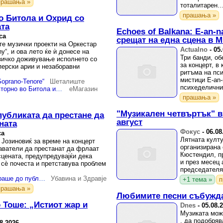
прашања »
тоталитарен
прашања »
о Битола и Охрид со
ата
Echoes of Balkana: E-an-n
са
срещат на една сцена в Mi
те музички проекти на Оркестар
Actualno
-
05
y“, и ова лето ќе ѝ донесе на
Три банди, об
зичко доживување исполнето со
за концерт, в
перски арии и незаборавни
ритъма на пс
мистици E-an
Soprano-Tenore“
Шеталиште
психеделичнит
„Flowers Symphony“ повторно во Битола и Охрид со повеќе од 100 учесници на сцената
еМагазин
поведат по три
прашања »
"Музикален четвъртък" 
публиката да престане да
август
ната
Фокус
-
06.08
са
Лятната култу
 Јозиновиќ за време на концерт
организирана 
аватели да престанат да фрлаат
Кюстендил, п
цената, предупредувајќи дека
и през месец
 сѐ почеста и претставува проблем
председателя
Јаков Јозиновиќ апелираше до публиката да престане да фрла мобилни телефони на сцената
Убавина и Здравје
+1 тема »
п
прашања »
Любимите песни събужда
о Тоше: „Истиот жар и
Dnes
-
05.08.
Музиката мож
, да подобряв
8.2026