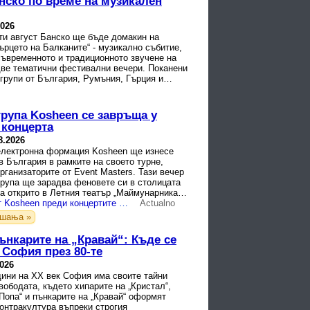
нско по време на музикален
2026
-ти август Банско ще бъде домакин на
рцето на Балканите“ - музикално събитие,
съвременното и традиционното звучене на
две тематични фестивални вечери. Поканени
групи от България, Румъния, Гърция и
група Kosheen се завръща у
 концерта
8.2026
електронна формация Kosheen ще изнесе
в България в рамките на своето турне,
ганизаторите от Event Masters. Тази вечер
група ще зарадва феновете си в столицата
а открито в Летния театър „Маймунарника“ в
Сиан Еванс от Kosheen преди концертите в България: Оставете телефоните и се насладете на момента!
Actualno
ашања »
ънкарите на „Кравай“: Къде се
 София през 80-те
2026
дини на XX век София има своите тайни
вободата, където хипарите на „Кристал“,
Попа“ и пънкарите на „Кравай“ оформят
онтракултура въпреки строгия