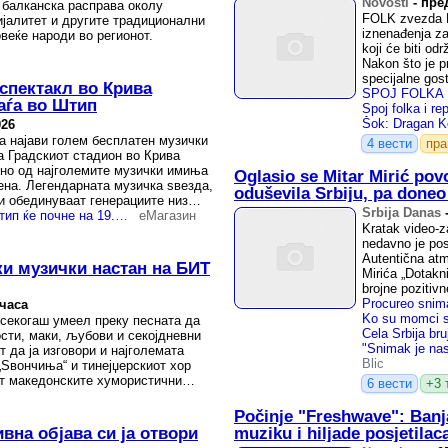
Novosti
-
пред
 балканска расправа околу
FOLK zvezda D
ијалитет и другите традиционални
iznenađenja za 
веќе народи во регионот.
koji će biti o
Nakon što je p
specijalne gost
спектакл во Крива
аѓа во Штип
026
 најави голем бесплатен музички
4 вести
пр
на Градскиот стадион во Крива
дно од најголемите музички имиња
Oglasio se Mitar Mirić po
ена. Легендарната музичка ѕвезда,
oduševila Srbiju, pa done
и обединуваат генерациите низ
Srbija Danas
Пастрмајлијадата во Штип ќе почне на 19. септември, концерт ќе има Жељко Јоксимовиќ
еМагазин
Kratak video-z
nedavno je po
Autentična at
ски музички настан на БИТ
Mirića „Dotakn
brojne pozitivn
 часа
секогаш умеел преку песната да
сти, маки, љубови и секојдневни
т да ја изговори и најголемата
Blic
„Sвончиња“ и тинејџерскиот хор
ат македонските хумористични
6 вести
+3 
Počinje "Freshwave": Ban
вна објава си ја отвори
muziku i hiljade posjetilac