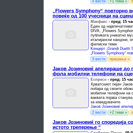
4 вести
+1 тема »
„Flowers Symphony“ повторно в
повеќе од 100 учесници на сцен
Макфакс
-
пред: 15 ча
Еден од највпечатливи
DIVA, „Flowers Symphon
публиката уникатно му
италијански канцони, о
филмски теми.
Концерт „Grandi Duetti 
3 вести
прашања »
Јаков Јозиновиќ апелираше до 
фрла мобилни телефони на сце
Еспресо
-
пред: 15 ча
Хрватскиот пејач Јаков
побара од своите обож
мобилни телефони на с
ваквата појава станува
за изведувачите.
2 вести
+2 теми »
Јаков Јозиновиќ го споредија с
истото треперење “
Слободен Печат
-
05.0