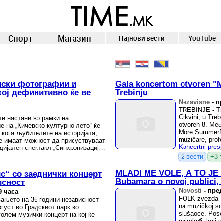
TIME.mk
ВЕСТИ
NEWS
Спорт
Магазин
Најнови вести
YouTube
риски фотографии и
Gala koncertom otvoren "
кој дефинитивно ќе ве
Trebinju
Nezavisne
-
п
TREBINJE - Tra
Crkvini, u Treb
те настани во рамки на
otvoren 8. Međ
е на „Кичевско културно лето“ ќе
More SummerFes
, кога љубителите на историјата,
muzičare, profe
ќе имаат можност да присуствуваат
Koncertni pres
дијален спектакл „Синхронизација,
2 вести
+3 
MLADI ME VOLE, A TO J
с“ со заеднички концерт
Bubamara o novoj publici, 
исност
Novosti
-
пред
9 часа
FOLK zvezda D
ањето на 35 години независност
na muzičkoj sce
вгуст во Градскиот парк во
slušaoce. Pose
олем музички концерт на кој ќе
najmlađi, koji