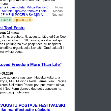
emenu.
Luksuzna žurka na krovu hotela: Milica Pavlović priredila ekskluzivno druženje za 50 fanova, mreže gore od komentara - “Ovako se poštuju obožavaoci”
Nova
Milicu Pavlović šokirale ispovesti fanova: Htela da iznenadi obožavatelje, pa zanemela zbog jednog (Video)
Mondo
GODINA LAVA JE MENI POČELA SA NjIMA: Milica Pavlović priredila veče za pamćenje za najvernije fanove (FOTO)
Novosti
 теми »
прашања »
ol Tool Festu
ред: 17 часа
u Trnu, u subotu, 8. avgusta, biće održan Cool
, sa početkom u 19 časova, a kako javljaju
laz i parking za sve posjetioce su besplatni.
uristička organizacija Laktaši, Grad Laktaši i
najavljuju bogat ...
oved Freedom More Than Life"
5.08.2026
uje autorske nastupe i klupsku kulturu, a
ezyja, Miju Milović i Neda Ferma, kao i Regisa.
lbum 'Unlimited Peace' prvi put izvesti uživo,
vić i Ned Ferm donose duo set zasnovan na
provizaciji i otvorenim ...
VGUSTU POSTAJE FESTIVALSKI
ike manifestacije očekuju