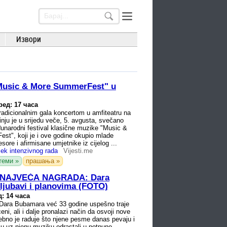
Извори
Music & More SummerFest" u
ред: 17 часа
dicionalnim gala koncertom u amfiteatru na
inju je u srijedu veče, 5. avgusta, svečano
unarodni festival klasične muzike "Music &
t", koji je i ove godine okupio mlade
sore i afirmisane umjetnike iz cijelog ...
jek intenzivnog rada
Vijesti.me
теми »
прашања »
E NAJVEĆA NAGRADA: Dara
ljubavi i planovima (FOTO)
: 14 часа
ara Bubamara već 33 godine uspešno traje
ni, ali i dalje pronalazi način da osvoji nove
bno je raduje što njene pesme danas pevaju i
 su uz njenu muziku odrastali u potpuno