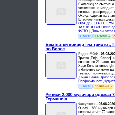
Скопјанец со емотивна
честиташе на младиот 
неговиот распродаден 
Охрид, одржан на 3 авг
Штеријов напиша дека 
години наназад, во ...
4 вести
+4 теми »
Бесплатен концерт на триото „Пи
во Велес
Радио МОФ
-
03.08.20
Триото „Пијан Славеј“ ќ
почеток во 21 часот, н
Хаџи Константинов-Џин
а билетите ќе може да
театарот почнувајќи од 
3 вести
прашања »
Речиси 2.000 музичари одржаа 7
Германија
Факултети
-
05.08.2026
Околу 1.850 музичари 
непрекинатиот 72-часов