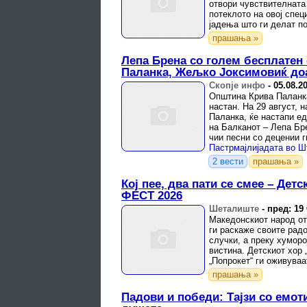
отвори чувствителната
потеклото на овој спец
јадења што ги делат по
прашања »
Лепа Брена со голем бесплатен 
Паланка, Жељко Јоксимовиќ до
Скопје инфо
-
05.08.2
Општина Крива Паланка
настан. На 29 август, 
Паланка, ќе настапи е
на Балканот – Лепа Бр
чии песни со децении г
целиот ...
2 вести
прашања »
Кој пее, два пати се смее – Дет
ФЕСТ 2026
Шеталиште
-
пред: 19
Македонскиот народ от
ги раскаже своите радо
случки, а преку хуморо
вистина. Детскиот хор 
„Попрокет“ ги оживува
песни во нови ...
прашања »
Падови и победи: Тајзи со емоти