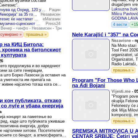
едонски музички состави
drugačijem vr
Синтезис“.
„Силно светнал ден“ тргнува од Охрид, 120 уметници во 11 градови
Рацин
„Мизар“, „Синтезис“ и „Меморија“ за 35 години независност ќе пеат во Струмица
Независен
Меморија, Мизар и Синтезис ќе настапат во Струмица на 15. август за 35 години независност на Македонија
еМагазин
На генерална проба на музичко-сценскиот перформанс за 35 години независна Македонија
Press24
4 вести
+15
-
Вечер
-
+инфо
-
Независен
-
Трн
Nele Karajlić i "357" na Co
сумирано »
прашања »
Nezavisne
-
п
р на КИЦ Битола:
Na Moto stazi 
 хроника на битолскиот
Tool Fest 2026
 културата
organizatori, u
Organizatori, T
26
Radio Laktaši, 
лето продолжува и во наредниот
прашања »
ини за сите генерации,
та што Борко Лазески ја оставил на
ка уметноста им припаѓа на
Program "For Those Who L
т живее најсилно тогаш кога се
na Adi Bojani
 ...
Vijesti.me
-
0
"Program povez
и кон публиката, откако
okuplja Felone
со луѓе и убава енергија
Feloneezy će a
dok Mija Milo
а
kompoziciji, im
ија концерт за паметење во
прашања »
хрид, каде што публиката уживаше
позитивна енергија, добро
е најголеми хитови. Посетителите
SREMSKA MITROVICA U A
песните со бендот, а атмосферата
CENTAR SRBIJE: Četiri vel