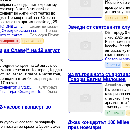
Паркинсон и с
 објава на социјалните мрежи му
превърне в пе
музичар Јаков Јозиновиќ по
достигат учен
концерт во Античкиот театар во
на музиката ..
уст. Во својата објава, Стефан
прашања »
настапот го вратил повеќе од 25
ОВА ДОСЕГА НЕ СУМ ГО ВИДЕЛ, ИМ РЕЧЕ ЈАКОВ ЈОЗИНОВИЌ НА РАСПЛАКАНИТЕ ТИНЕЈЏЕРКИ ВО ПРЕПОЛНИОТ АНТИЧКИ ТЕАТАР ВО ОХРИД
Сакам да кажам
Звезди от световните кл
ЈАКОВ ЈОЗИНОВИЌ од Охрид си замина со една желба: Морам повторно да дојдам
Вечер
Dir
-
пред: 9 
ФОТО | „Плачам затоа што те сакам“: Јаков Јозиновиќ предизвика еуфорија на концертот во Охрид, Антички театар најполн досега
Слободен Печат
Лято 2026 има
сумирано »
прашања »
Разположен н
beach&lifesty
јан Славеј“ на 19 август
авторска муз
които променя
морето.
26
2 вести
пр
е одржи концерт на 19 август, со
а малата сцена во Театарот „Јордан
За вътрешната съпротива 
от“ во Велес. Влезот е бесплатен,
 се подигнат од билетарницата на
Говори Евтим Милошев
17 август.
Actualno
-
пр
„Пијан Славеј Трио“ со концертот „Нудист“ во Велес
Култура24
Вътрешна съп
Перформансот „Нудист“ на Пијан Славеј во Велес на 19 август
Умно
материала вин
статукво. Ние
аргументите "
2-часовен концерт во
трябва да се 
+1 тема »
п
Джаз концертът 100 Miles
на дувачки состави го завршија
ен настап во црквата Свети Јаков
през ноември