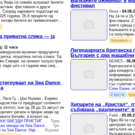
Балканите оживяват в Ба
а Унија сè повеќе купуваат билети
фестивал
настани, фестивали и други
. Според најновите податоци на
Dnes
-
04.08.
2025 година, 26,8 проценти од
На 14-ти и 15
 онлајн билети во тримесечниот
фестивала „Съ
което среща 
»
Балканите в 
са популярни 
а приватна слика — ја
Хърватия.
прашања »
д: 11 часа
Легендарната британска 
македонски музички продуценти
България с два мащабни
ретка, опуштена летна слика. Тој
во Сивири, на грчкиот полуостров
BGNES
-
06.0
, каде што со години има свој…
Британската 
два концерта 
информират ор
музикалната 
стигнуваат на Sea Dance,
със събитие н
ја
София.
2 вести
пр
, Пеги Гу , Џон Њуман , Енрико
ндсистем го предводат големото
Хипарите на „Кристал“, п
летото, кое од 28 до 31 август ќе
събираха „различните“ в
 целиот регион и бројни земји од
Fakti
-
05.08.
ажата Бечиќи, а влезот на
През 80-те го
НАЈГОЛЕМИТЕ СВЕТСКИ ЅВЕЗДИ ПРИСТИГНУВААТ ВО БУДВА
Тера
центрове на с
Бесплатен влез и светски ѕвезди на Sea Dance фестивалот во Будва
Трн
метълите на „
Започна одбројувањето за Sea Dance: Најголемите светски ѕвезди пристигнуваат во Будва, влезот бесплатен со регистрација
Журнал
българската к