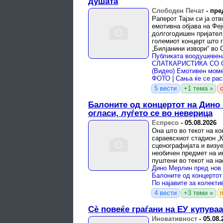
душата
Слободен Печат
-
пре
Раперот Тајзи си ја от
емотивна објава на Феј
долгогодишен пријател
големиот концерт што г
„Билјанини извори“ во О
5 вести
+1 тема »
Балоните од концертот на Дино
огласи, луѓето се во неверица
Еспресо
-
05.08.2026
Она што во текот на к
сараевскиот стадион „
сценографијата и визуе
необичен предмет на и
пуштени во текот на на
огласни табли, а продав
4 вести
+3 теми »
Сè повеќе граѓани на ЕУ купува
Иновативност
-
05.08.