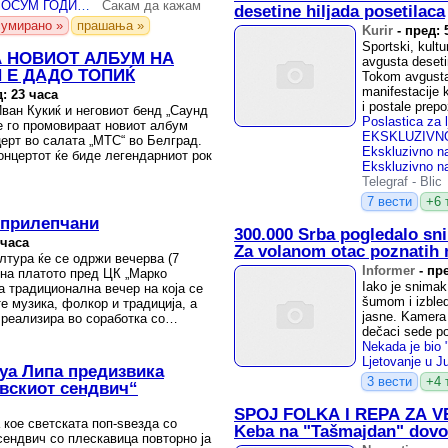
„ЗА ОВА СОНУВАВМЕ ОСУМ ГОДИНИ“, ПОЛН АНТИЧКИ ТЕАТАР ЗА КОНЦЕРТОТ НА „ДУПЕР“ ВО ОХРИД
Сакам да кажам
desetine hiljada posetilaca
сумирано »
прашања »
Kurir
-
пред: 
Sportski, kultu
А НОВИОТ АЛБУМ НА
avgusta deseti
 Е ДАДО ТОПИЌ
Tokom avgusta 
manifestacije 
: 23 часа
i postale prepoz
ван Кукиќ и неговиот бенд „Саунд
е го промовираат новиот албум
церт во салата „МТС“ во Белград.
онцертот ќе биде легендарниот рок
Telegraf
-
Blic
7 вести
+6 
 прилепчани
300.000 Srba pogledalo sn
 часа
Za volanom otac poznatih
лтура ќе се одржи вечерва (7
Informer
-
пре
, на платото пред ЦК „Марко
Iako je snimak
а традиционална вечер на која се
šumom i izbled
е музика, фолкор и традиција, а
jasne. Kamera 
 реализира во соработка со
dečaci sede po
а Липа предизвика
3 вести
+4 
овскиот сендвич“
SPOJ FOLKA I REPA ZA V
 кое светската поп-ѕвезда со
Keba na "Tašmajdan" dovo
сендвич со плескавица повторно ја