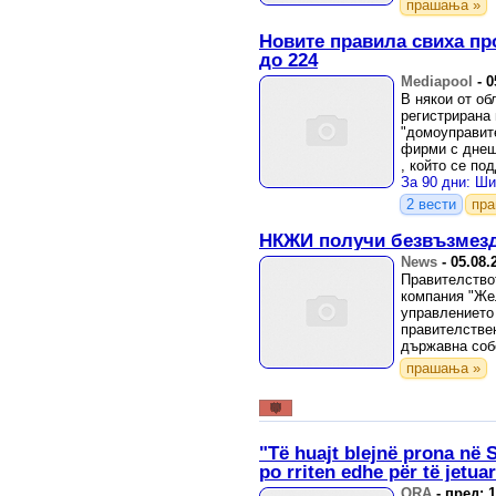
прашања »
Новите правила свиха п
до 224
Mediapool
-
0
В някои от об
регистрирана
"домоуправит
фирми с днеш
, който се по
развитие и бл
2 вести
пр
НКЖИ получи безвъзмезд
News
-
05.08.
Правителство
компания "Же
управлението 
правителстве
държавна соб
прашања »
"Të huajt blejnë prona në 
po rriten edhe për të jetua
ORA
-
пред: 1