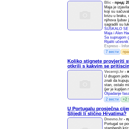
Blic
-
пред: 2
Maja je izjavil
koji su sačuva
krizu u braku, 
njihova ljubav 
sagradili su lu
Espreso
-
Info
7 вести
пр
Koliko stignete provjeriti 
otkrili s kakvim se pritisc
Vecernji.hr
-
п
U drugom jedna
znali da kupuju
stan, ostalo mi
(jer je kupljen
2 вести
+2 
U Portugalu prosječna cije
Slijedi li slično Hrvatima?
Dnevno.hr
-
п
Portugal se po
stambenih kriza