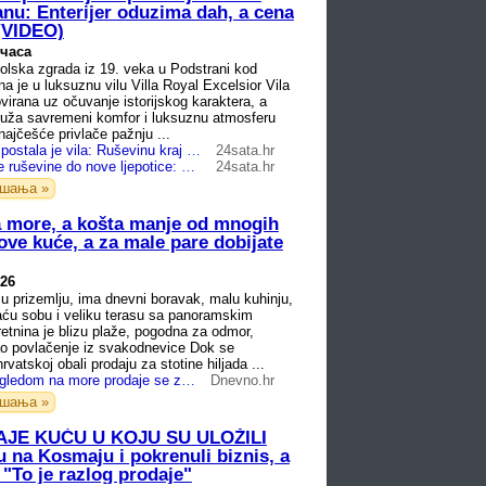
ranu: Enterijer oduzima dah, a cena
 (VIDEO)
 часа
lska zgrada iz 19. veka u Podstrani kod
na je u luksuznu vilu Villa Royal Excelsior Vila
ovirana uz očuvanje istorijskog karaktera, a
ruža savremeni komfor i luksuznu atmosferu
najčešće privlače pažnju ...
Škola iz 1908. postala je vila: Ruševinu kraj Splita pretvorili u impresivno zdanje s bazenom
24sata.hr
FOTO Od stare ruševine do nove ljepotice: Pogledajte kako su od škole u Podstrani napravili vilu
24sata.hr
ашања »
 more, a košta manje od mnogih
 ove kuće, a za male pare dobijate
026
 u prizemlju, ima dnevni boravak, malu kuhinju,
aću sobu i veliku terasu sa panoramskim
tnina je blizu plaže, pogodna za odmor,
kao povlačenje iz svakodnevice Dok se
rvatskoj obali prodaju za stotine hiljada ...
Apartman s pogledom na more prodaje se za 38 tisuća eura, zgrada je građena sredinom 80-ih
Dnevno.hr
ашања »
DAJE KUĆU U KOJU SU ULOŽILI
u na Kosmaju i pokrenuli biznis, a
 "To je razlog prodaje"