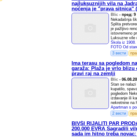
najluksuznijih vila na Jad
noćenja je "prava sitnica"
Blic
-
пред: 9
Nekadašnja ško
Splita pretvore
je pažljivo ren
istovremeno p
Luksuzne vile 
3 вести
пр
Ima terasu sa pogledom na
garaža: Plaža je vrlo blizu
pravi raj na zemlji
Blic
-
06.08.2
Stan se nalazi
kupatilo, spav
pogledom Nekre
izdavanje ili 
nekretnine na h
2 вести
пр
BIVŠI RIJALITI PAR PRO
200.000 EVRA Sagradili vil
sada im hitno treba novac: