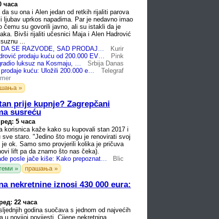
0 часа
a da su ona i Alen jedan od retkih rijaliti parova
li ljubav uprkos napadima. Par je nedavno imao
o čemu su govorili javno, ali su istakli da je
jaka. Bivši rijaliti učesnici Maja i Alen Hadrović
ksuznu ...
ŠUŠKALO SE DA SE RAZVODE, SAD PRODAJU KUĆU! U vilu sa bazenom uložili 200.000 evra, a traže mnogo više! Novac im hitno treba
Kurir
Maja i Alen Hadrović prodaju kuću od 200.000 EVRA: Ovo je razlog odluke, hitno im treba novac!
Pink
Sa suprugom gradio luksuz na Kosmaju, uložili 200.000 evra, a sada sve prodaju: Otkriven razlog odluke rijaliti učesnika
Srbija Danas
Rijaliti učesnik prodaje kuću: Uložili 200.000 evra u vilu na Kosmaju, a sada otkrio razlog prodaje
Telegraf
rmer
ашања »
stan prije kupnje? Zagrepčani
ima susreću
ред: 5 часа
 korisnica kaže kako su kupovali stan 2017 i
 sve staro. "Jedino što mogu je renovirati svoj
 je ok. Samo smo provjerili kolika je pričuva
 novi lift pa da znamo što nas čeka).
Otpadanje fasade posle jače kiše: Kako prepoznati lošu novogradnju pre nego što date novac? Ovo su saveti arhitekte
Blic
теми »
прашања »
na nekretnine iznosi 430 000 eura:
ред: 22 часа
sljednjih godina suočava s jednom od najvećih
 u novijoj povijesti. Cijene nekretnina