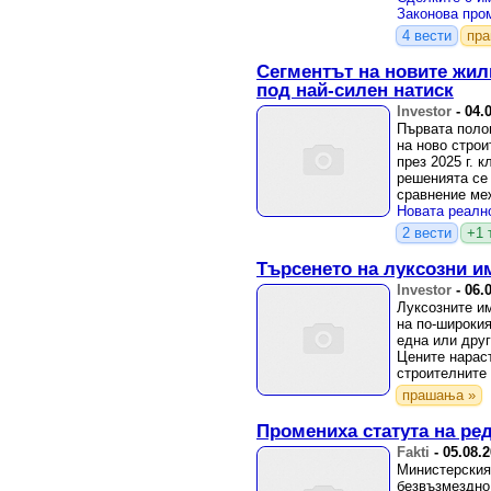
4 вести
пр
Сегментът на новите жил
под най-силен натиск
Investor
-
04.
Първата полов
на ново строи
през 2025 г. 
решенията се 
сравнение меж
преговори.
2 вести
+1 
Търсенето на луксозни и
Investor
-
06.
Луксозните им
на по-широкия
една или друг
Цените нараст
строителните 
прашања »
Промениха статута на ре
Fakti
-
05.08.
Министерския
безвъзмездно 