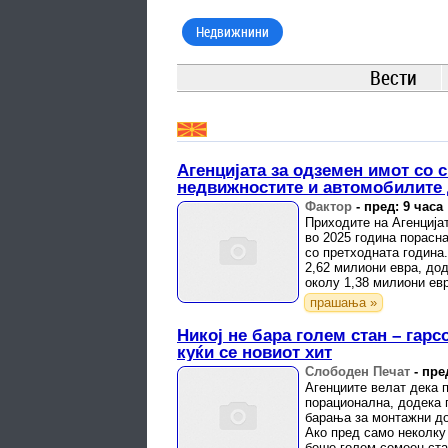
Недвижнини
Вести
Агенцијата за одземен имот со с
недвижностите и автомобилите 
Фактор
-
пред: 9 часа
Приходите на Агенција
во 2025 година порасна
со претходната година
2,62 милиони евра, до
околу 1,38 милиони евр
прашања »
Никој не бара голем стан – гар
куќи се новиот хит
Слободен Печат
-
пре
Агенциите велат дека 
порационална, додека 
барања за монтажни д
Ако пред само неколку
беше голем семеен ста