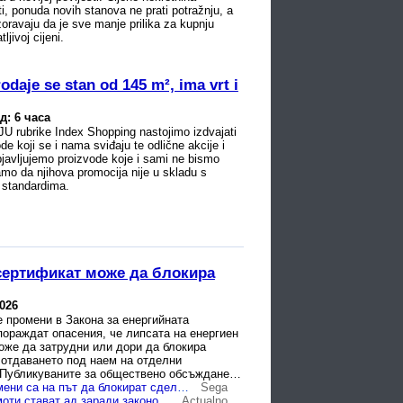
ti, ponuda novih stanova ne prati potražnju, a
zoravaju da je sve manje prilika za kupnju
ljivoj cijeni.
odaje se stan od 145 m², ima vrt i
д: 6 часа
 rubrike Index Shopping nastojimo izdvajati
de koji se i nama sviđaju te odlične akcije i
javljujemo proizvode koje i sami ne bismo
ramo da njihova promocija nije u skladu s
 standardima.
сертификат може да блокира
2026
 промени в Закона за енергийната
ораждат опасения, че липсата на енергиен
оже да затрудни или дори да блокира
 отдаването под наем на отделни
 Публикуваните за обществено обсъждане
виждат всяка жилищна ...
Законови промени са на път да блокират сделките с имоти
Sega
Сделките с имоти стават ад заради законова промяна
Actualno