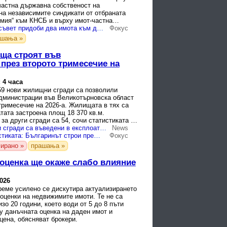
частна държавна собственост на
на независимите синдикати от отбраната
рмия“ към КНСБ и върху имот-частна
твеност на ...
Министерски съвет придоби два имота към държавата
Фокус
ашања »
ща строят във
през второто тримесечие на
 4 часа
59 нови жилищни сгради са позволили
дминистрации във Великотърновска област
тримесечие на 2026-а. Жилищата в тях са
атата застроена площ 18 370 кв.м.
за други сгради са 54, сочи статистиката на
...
1269 жилищни сгради са въведени в експлоатация през второто тримесечие на 2026 г.
News
Според статистиката: Българинът строи предимно къщи – 76%, жилищните кооперации са само 14,3%
Фокус
ирано »
прашања »
оценка ще окаже слабо влияние
2026
реме усилено се дискутира актуализирането
оценки на недвижимите имоти. Те не са
зо 20 години, което води от 5 до 8 пъти
у данъчната оценка на даден имот и
цена, обясняват брокери.