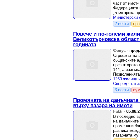
част от имот-
Федерацията 
„Българска а
държавна собс
2 вести
пр
Повече и по-големи жили
Великотърновска област 
годината
Фокус
-
пред:
Строежът на 
общинските а
през второто 
144, а разгън
Позволенията 
Териториално 
3 вести
сум
Промяната на данъчната 
върху пазара на имоти
Fakti
-
05.08.
В последно в
на данъчните 
променяни бли
разлика межд
пазарната му 