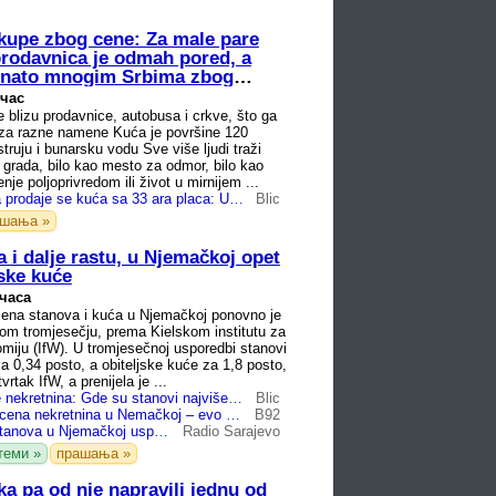
 kupe zbog cene: Za male pare
 prodavnica je odmah pored, a
poznato mnogim Srbima zbog
 час
 blizu prodavnice, autobusa i crkve, što ga
 za razne namene Kuća je površine 120
truju i bunarsku vodu Sve više ljudi traži
 grada, bilo kao mesto za odmor, bilo kao
enje poljoprivredom ili život u mirnijem ...
Za 30.000 evra prodaje se kuća sa 33 ara placa: Uz dom dobijate štalu, podrum, bunar i veliko dvorište - Mnogi sanjaju ovakvo imanje
Blic
ашања »
a i dalje rastu, u Njemačkoj opet
jske kuće
 часа
ijena stanova i kuća u Njemačkoj ponovno je
gom tromjesečju, prema Kielskom institutu za
miju (IfW). U tromjesečnoj usporedbi stanovi
za 0,34 posto, a obiteljske kuće za 1,8 posto,
vrtak IfW, a prenijela je ...
Hladi se tržište nekretnina: Gde su stanovi najviše poskupeli u Nemačkoj, a gde cene drastično padaju - zvanična statistika
Blic
Usporava rast cena nekretnina u Nemačkoj – evo gde su stanovi pojeftinili
B92
Poskupljenje stanova u Njemačkoj usporava: Cijene u pojedinim gradovima čak i pale
Radio Sarajevo
теми »
прашања »
eka pa od nje napravili jednu od