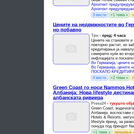
подрачје, денес сликата
3 вести
+1 тема »
Цените на недвижностите во Гер
но побавно
Трн
-
пред: 4 часа
Цените на становите и 
повторно растат, но за
кредитирање ја намалу
семејните куќи во втор
инфлацијата и поскапо
реалната вредност и ...
4 вести
+2 теми »
Green Coast го носи Nammos Hot
Албанија: Нова lifestyle дестина
албанската ривиера
Press24
-
тукушто обј
Green Coast, водечката
Албанија, воспостави 
Hotels & Resorts, меѓ
lifestyle бренд, за раз
понуда под брендот N
Green Coast ...
+1 тема »
прашања 