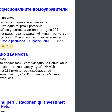
рофесионалните домоуправители
5.08.2026
ластните градове все още няма
 нито една фирма Професия
ел" се упражнява легално от едва 224
на дата. Това показва публичният регистър
ддържа от Министерството на регионалното
агоустройството (МРРБ).
За 90 дни: Шишков е разписал 100 разрешения за строеж
Dnes
ашања »
но 119 имота
2026
то предостави безвъзмездно на Национална
лезопътна инфраструктура" (НКЖИ)
на 119 имота. Това съобщават от
ната пресслужба. Имотите са публична
ственост.
Shqipëri"/ Radonshiqi: Investimet
r këtu
 час