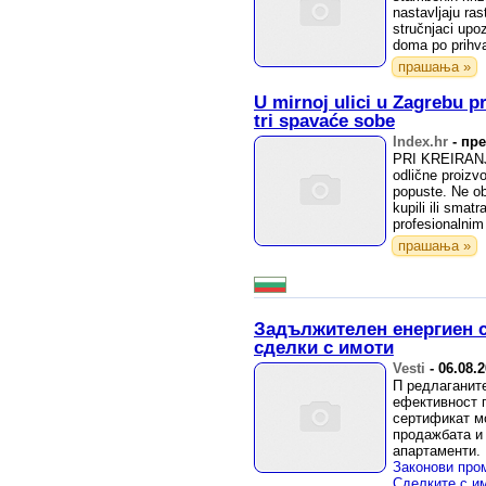
nastavljaju ras
stručnjaci upo
doma po prihvat
прашања »
U mirnoj ulici u Zagrebu pr
tri spavaće sobe
Index.hr
-
пре
PRI KREIRANJU
odlične proizvo
popuste. Ne ob
kupili ili smat
profesionalnim
прашања »
Задължителен енергиен 
сделки с имоти
Vesti
-
06.08.
П редлаганите
ефективност п
сертификат м
продажбата и
апартаменти.
текстове пред