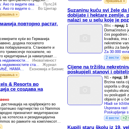
прашања »
 ...
Архитект предупредува: Ако го видите ова во станот, бегајте без размислување, не вреди ни 300 евра за квадратен метар
Пулс24
Архитект предупредува: Ако го видите ова во станот, бегајте без размислување, не вреди ни 300 евра за квадратен метар
Во Центар
Suzaninu kuću svi žele da
прашања »
dobijate i hektare zemlje,
nalazi se u selu koje je 
манија повторно растат,
domaće serije
Blic
-
пред: 1
Domaćinstvo je
čini pogodnim
семејните куќи во Германија
kvadrata, ima s
бавено, додека поскапото
nekretnine van
ва побарувачката. Становите и
priliku za bavlj
ото тримесечје поскапеле, но
то кредитирање ја намалуваат
2 вести
пр
Во Германија, цените на недвижностите стагнираат од почетокот на годината
Иновативност
Во Германија, цените на недвижностите стагнираат од почетокот на годината
Журнал
Cijene na tržištu nekretnin
ПОСКАПО КРЕДИТИРАЊЕ, НАМАЛЕНА ПОБАРУВАЧКА И НИЗОК РАСТ НА ЦЕНИТЕ НА СТАНОВИТЕ ВО ГЕРМАНИЈА, цените паднаа во Штутгарт градот на автомобилската индустрија која е во криза
Економија и Бизнис
poskupjeli stanovi i obitel
прашања »
N1
-
пред: 18
Brzina rasta c
els & Resorts во
usporila u dru
ција се создава на
svjetsku ekono
su poskupjeli 
objavio je u čet
авено
 дестинација на крајбрежјето во
стратешко партнерство со Nammos
ународно признатиот медитерански
вој на хотелска и резиденцијална
4 вести
+2 
ammos во рамките на комплексот
Kupili staru školu iz 19. v
»