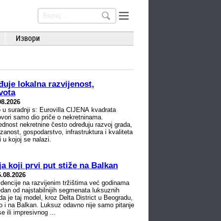
Извори
đuje lokalna razvijenost,
ivota
08.2026
 u suradnji s: Eurovilla CIJENA kvadrata
govori samo dio priče o nekretninama.
ednost nekretnine često određuju razvoj grada,
anost, gospodarstvo, infrastruktura i kvaliteta
i u kojoj se nalazi.
 koji prvi put stiže na Balkan
6.08.2026
idencije na razvijenim tržištima već godinama
jedan od najstabilnijih segmenata luksuznih
a je taj model, kroz Delta District u Beogradu,
o i na Balkan. Luksuz odavno nije samo pitanje
e ili impresivnog ...