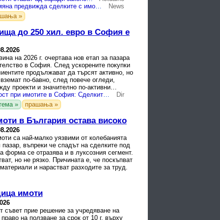
Законова промяна предвижда сделките с имоти да станат ад
News
ашања »
ища до 250 хил. евро в София е
08.2026
ина на 2026 г. очертава нов етап за пазара
телство в София. След ускорените покупки
клиентите продължават да търсят активно, но
вземат по-бавно, след повече огледи,
ду проекти и значително по-активни
Новата реалност при имотите в София: Сделките се забавят, качеството става водещо
Dir
тема »
прашања »
моти в България остава високо
08.2026
оти са най-малко уязвими от колебанията
 пазар, въпреки че спадът на сделките под
а форма се отразява и в луксозния сегмент.
ват, но не рязко. Причината е, че поскъпват
материали и нарастват разходите за труд.
дица имоти
2026
т съвет прие решение за учредяване на
право на ползване за срок от 10 г. върху