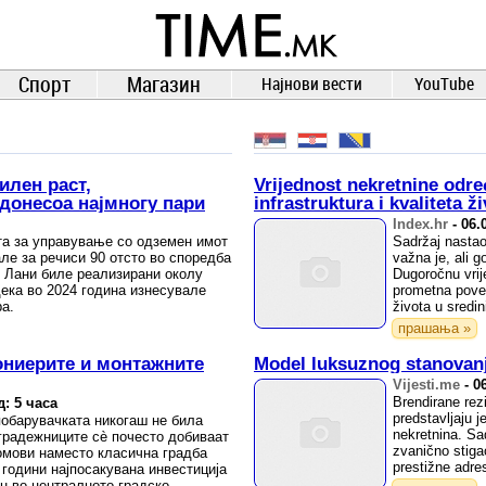
TIME.mk
ВЕСТИ
NEWS
Спорт
Магазин
Најнови вести
YouTube
илен раст,
Vrijednost nekretnine odre
донесоа најмногу пари
infrastruktura i kvaliteta ž
Index.hr
-
06.
та за управување со одземен имот
Sadržaj nastao
ле за речиси 90 отсто во споредба
važna je, ali 
. Лани биле реализирани околу
Dugoročnu vrij
дека во 2024 година изнесувале
prometna povez
а.
života u sredin
прашања »
сониерите и монтажните
Model luksuznog stanovanja
Vijesti.me
-
0
Brendirane rez
д: 5 часа
predstavljaju 
побарувачката никогаш не била
nekretnina. Sad
градежниците сè почесто добиваат
zvanično stiga
омови наместо класична градба
prestižne adres
 години најпосакувана инвестиција
н во централното градско