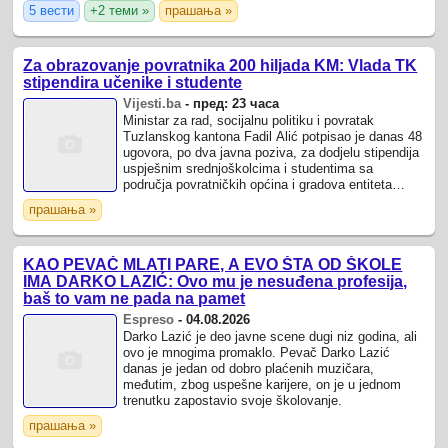
5 вести
+2 теми »
прашања »
Za obrazovanje povratnika 200 hiljada KM: Vlada TK
stipendira učenike i studente
Vijesti.ba
-
пред: 23 часа
Ministar za rad, socijalnu politiku i povratak
Tuzlanskog kantona Fadil Alić potpisao je danas 48
ugovora, po dva javna poziva, za dodjelu stipendija
uspješnim srednjoškolcima i studentima sa
područja povratničkih općina i gradova entiteta
Republika Srpska.
прашања »
KAO PEVAČ MLATI PARE, A EVO ŠTA OD ŠKOLE
IMA DARKO LAZIĆ: Ovo mu je nesuđena profesija,
baš to vam ne pada na pamet
Espreso
-
04.08.2026
Darko Lazić je deo javne scene dugi niz godina, ali
ovo je mnogima promaklo. Pevač Darko Lazić
danas je jedan od dobro plaćenih muzičara,
međutim, zbog uspešne karijere, on je u jednom
trenutku zapostavio svoje školovanje.
прашања »