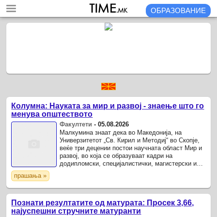
ОБРАЗОВАНИЕ
Колумна: Науката за мир и развој - знаење што го
менува општеството
Факултети
-
05.08.2026
Малкумина знаат дека во Македонија, на
Универзитетот „Св. Кирил и Методиј“ во Скопје,
веќе три децении постои научната област Мир и
развој, во која се образуваат кадри на
додипломски, специјалистички, магистерски и
докторски студии.
прашања »
Познати резултатите од матурата: Просек 3,66,
најуспешни стручните матуранти