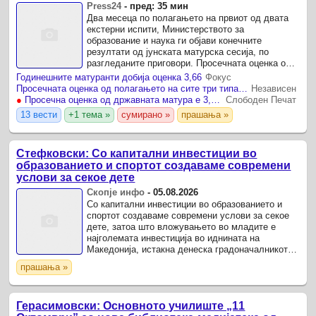
Press24
-
пред: 35 мин
Два месеца по полагањето на првиот од двата
екстерни испити, Министерството за
образование и наука ги објави конечните
резултати од јунската матурска сесија, по
разгледаните приговори. Просечната оценка од
сите три типа матура изнесува 3,66.
Годинешните матуранти добија оценка 3,66
Фокус
Просечната оценка од полагањето на сите три типа матура е 3,66
Независен
●
Просечна оценка од државната матура е 3,66, резултатите се речиси на ланското ниво
Слободен Печат
13 вести
+1 тема »
сумирано »
прашања »
Стефковски: Со капитални инвестиции во
образованието и спортот создаваме современи
услови за секое дете
Скопје инфо
-
05.08.2026
Со капитални инвестиции во образованието и
спортот создаваме современи услови за секое
дете, затоа што вложувањето во младите е
најголемата инвестиција во иднината на
Македонија, истакна денеска градоначалникот
на Општина Гази Баба, Бобан Стефковски.
прашања »
Герасимовски: Основното училиште „11