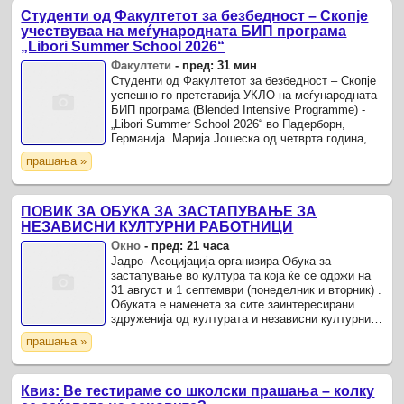
Студенти од Факултетот за безбедност – Скопје
учествуваа на меѓународната БИП програма
„Libori Summer School 2026“
Факултети
-
пред: 31 мин
Студенти од Факултетот за безбедност – Скопје
успешно го претставија УКЛО на меѓународната
БИП програма (Blended Intensive Programme) -
„Libori Summer School 2026“ во Падерборн,
Германија. Марија Јошеска oд четврта година,
Едо Хусковиќ, трета, заедно со Садије Асанова,
прашања »
...
ПОВИК ЗА ОБУКА ЗА ЗАСТАПУВАЊЕ ЗА
НЕЗАВИСНИ КУЛТУРНИ РАБОТНИЦИ
Окно
-
пред: 21 часа
Јадро- Асоцијација организира Обука за
застапување во култура та која ќе се одржи на
31 август и 1 септември (понеделник и вторник) .
Обуката е наменета за сите заинтересирани
здруженија од културата и независни културни
работници, студенти и млади професионалци
прашања »
кои се ...
Квиз: Ве тестираме со школски прашања – колку