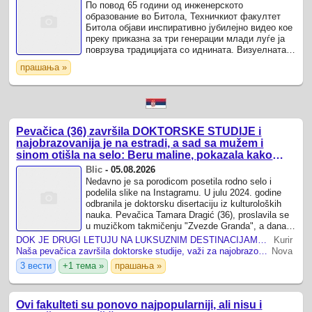
По повод 65 години од инженерското
образование во Битола, Техничкиот факултет
Битола објави инспиративно јубилејно видео кое
преку приказна за три генерации млади луѓе ја
поврзува традицијата со иднината. Визуелната
нарација на видеото го следи развојот на
прашања »
инженерството, ја ...
Pevačica (36) završila DOKTORSKE STUDIJE i
najobrazovanija je na estradi, a sad sa mužem i
sinom otišla na selo: Beru maline, pokazala kako
uživaju
Blic
-
05.08.2026
Nedavno je sa porodicom posetila rodno selo i
podelila slike na Instagramu. U julu 2024. godine
odbranila je doktorsku disertaciju iz kulturoloških
nauka. Pevačica Tamara Dragić (36), proslavila se
u muzičkom takmičenju "Zvezde Granda", a danas
važi za najobrazovaniju žena na ...
DOK JE DRUGI LETUJU NA LUKSUZNIM DESTINACIJAMA, ONA JE IZABRALA ZAVIČAJ: Najobrazovanija pevačica sa mužem i sinom uživa u berbi malina (FOTO)
Kurir
Naša pevačica završila doktorske studije, važi za najobrazovaniju na estradi, a sa mužem i sinom bere maline u selu (FOTO)
Nova
3 вести
+1 тема »
прашања »
Ovi fakulteti su ponovo najpopularniji, ali nisu i