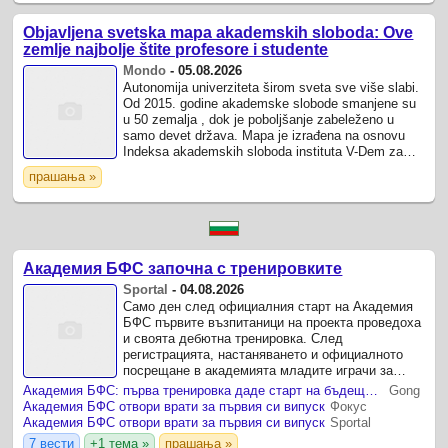
Objavljena svetska mapa akademskih sloboda: Ove
zemlje najbolje štite profesore i studente
Mondo
-
05.08.2026
Autonomija univerziteta širom sveta sve više slabi.
Od 2015. godine akademske slobode smanjene su
u 50 zemalja , dok je poboljšanje zabeleženo u
samo devet država. Mapa je izrađena na osnovu
Indeksa akademskih sloboda instituta V-Dem za
2025.
прашања »
Академия БФС започна с тренировките
Sportal
-
04.08.2026
Само ден след официалния старт на Академия
БФС първите възпитаници на проекта проведоха
и своята дебютна тренировка. След
регистрацията, настаняването и официалното
посрещане в академията младите играчи за
първи път излязоха на тренировъчния терен под
Академия БФС: първа тренировка даде старт на бъдещите таланти
Gong
ръководството на ...
Академия БФС отвори врати за първия си випуск
Фокус
Академия БФС отвори врати за първия си випуск
Sportal
7 вести
+1 тема »
прашања »