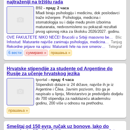
najtraženiji na tržištu rada
B92
-
пред: 2 часа
Mladi biraju psihologiju i medicinu, dok poslodavci
traže inženjere. Psihologija, medicina i
stomatologija su i dalje među prvim izborima
maturanata, nedvosmisleno su pokazali rezultati
prvog upisnog roka za školsku 2026/2027. godinu.
OVE FAKULTETE NIKO NEĆE! Brucoši u Srbiji masovno beže od smerova gde ih odmah čeka posao i sigurna plata
Blic
Infostud: Maturante najviše zanimaju psihologija, medicina i stomatologija
Tanjug
Rekordne prijave na upisu: Maturanti hrle na ove smerove - evo za koja mesta se OTIMAJU
Telegraf
6 вести
сумирано »
прашања »
Hrvatske stipendije za studente od Argentine do
Rusije za učenje hrvatskog jezika
tportal
-
пред: 4 часа
Stipendisti dolaze iz 24 države, najviše ih je iz
Argentine i Čilea. Javnim pozivom, što ga je
raspisalo u lipnju, Ministarstvo je predvidjelo dodjelu
do 700 stipendija za nadolazeću akademsku
godinu, 200 više u odnosu na prethodnu.
прашања »
Smeštaj od 150 evra, ručak uz bonove, lako do