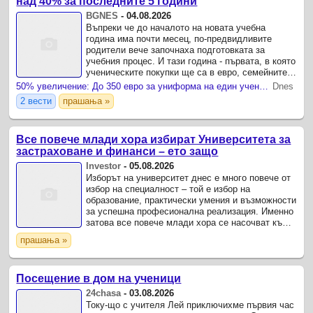
над 40% за последните 5 години
BGNES
-
04.08.2026
Въпреки че до началото на новата учебна
година има почти месец, по-предвидливите
родители вече започнаха подготовката за
учебния процес. И тази година - първата, в която
ученическите покупки ще са в евро, семейните
бюджети ще бъдат поставени на изпитание.
50% увеличение: До 350 евро за униформа на един ученик в София
Dnes
2 вести
прашања »
Все повече млади хора избират Университета за
застраховане и финанси – ето защо
Investor
-
05.08.2026
Изборът на университет днес е много повече от
избор на специалност – той е избор на
образование, практически умения и възможности
за успешна професионална реализация. Именно
затова все повече млади хора се насочват към
Университета за застраховане и финанси (УЗФ),
прашања »
който се ...
Посещение в дом на ученици
24chasa
-
03.08.2026
Току-що с учителя Лей приключихме първия час