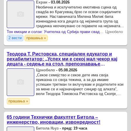
свадбата
Екран
-
03.08.2026
Необична и исклучително емотивна сцена од
свадба во Крагуевац брзо ги освои социјалните
мрежи. Наставничката Милена Милиќ била
изненадена кога децата од нејзината група од
градинка неочекувано се појавиле на нејзината
прослава .
Тон емоции и солзи: Учителка од Србија прави свадба – дечињата од група ја изненадија со рози во ресторан
Црнобело
2 вести
прашања »
Теодора Т. Ристовска, специјален едукатор и
рехабилитатор: „Успех ми е секој мал чекор кај
децата - седење на стол, препознавање
текстури“
Црнобело
-
05.08.2026
„Секое семејство и секое дете има своја
приказна со своја тежина, а за да имаме
успешен третман ги вклучувам и родителите кои
за мене се и најзначајниот синџир од алката“,
вели Теодора Томовска Ристовска oд Скопје,
специјален едукатор и рехабилитатор.
прашања »
65 години Технички факултет Битола –
инженерство, иновации, извонредност!
Битола Њуз
-
пред: 19 часа