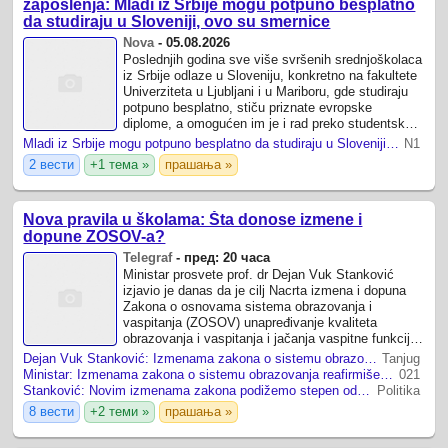
zaposlenja: Mladi iz Srbije mogu potpuno besplatno
da studiraju u Sloveniji, ovo su smernice
Nova
-
05.08.2026
Poslednjih godina sve više svršenih srednjoškolaca
iz Srbije odlaze u Sloveniju, konkretno na fakultete
Univerziteta u Ljubljani i u Mariboru, gde studiraju
potpuno besplatno, stiču priznate evropske
diplome, a omogućen im je i rad preko studentskog
servisa.
Mladi iz Srbije mogu potpuno besplatno da studiraju u Sloveniji - šta je za to potrebno
N1
2 вести
+1 тема »
прашања »
Nova pravila u školama: Šta donose izmene i
dopune ZOSOV-a?
Telegraf
-
пред: 20 часа
Ministar prosvete prof. dr Deјan Vuk Stanković
izјavio јe danas da јe cilj Nacrta izmena i dopuna
Zakona o osnovama sistema obrazovanja i
vaspitanja (ZOSOV) unapređivanje kvaliteta
obrazovanja i vaspitanja i јačanja vaspitne funkciјe
obrazovno-vaspitnih ustanova.
Dejan Vuk Stanković: Izmenama zakona o sistemu obrazovanja reafirmišemo vaspitnu ulogu škole
Tanjug
Ministar: Izmenama zakona o sistemu obrazovanja reafirmišemo vaspitnu ulogu škole
021
Stanković: Novim izmenama zakona podižemo stepen odgovornosti vaspitno-obrazovnog rada
Politika
8 вести
+2 теми »
прашања »