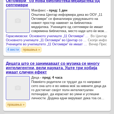
Октомври” со нова библиотека-медијатека од
септември
Макфакс
-
пред: 1 ден
Општина Центар информира дека во ООУ „11
Октомври” се финализира уредувањето на
новиот простор наменет за библиотека-
медијатека. Учениците од септември ќе имаат
современа библиотека, место каде што ќе можат
да го поминуваат своето слободно време, да
Герасимовски: Основното училиште „11 Октомври” со нова библиотека-медијатека од септември
Во Центар
позајмуваат книги, да читаат ...
Основното училиште „11 Октомври” во Центар со нова библиотека-медијатека од септември
Скопје инфо
Учениците во училиштето „11 Октомври“ ќе имаат современа библиотека
Вечер Прес
4 вести
прашања »
Децата што се занимаваат со музика се многу
интелигентни, вели науката. Уште три хобија
имаат сличен ефект
Деца
-
пред: 4 часа
Повеќето родители се трудат да го направат
сето она што е во нивна моќ за нивните деца да
го достигнат својот полн интелектуален
потенцијал, да израснат во умни и успешни
личности. Додека едни веруваат дека тоа се
постигнува со учење букви од најрана возраст,
прашања »
други ги запишуваат ...