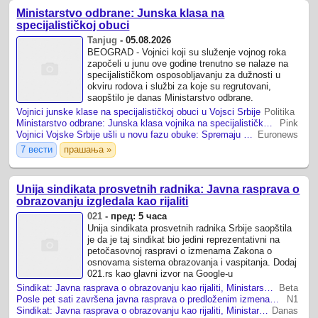
Ministarstvo odbrane: Junska klasa na
specijalističkoj obuci
Tanjug
-
05.08.2026
BEOGRAD - Vojnici koji su služenje vojnog roka
započeli u junu ove godine trenutno se nalaze na
specijalističkom osposobljavanju za dužnosti u
okviru rodova i službi za koje su regrutovani,
saopštilo je danas Ministarstvo odbrane.
Vojnici junske klase na specijalističkoj obuci u Vojsci Srbije
Politika
Ministarstvo odbrane: Junska klasa vojnika na specijalističkoj obuci
Pink
Vojnici Vojske Srbije ušli u novu fazu obuke: Spremaju se za zadatke na bojištu
Euronews
7 вести
прашања »
Unija sindikata prosvetnih radnika: Javna rasprava o
obrazovanju izgledala kao rijaliti
021
-
пред: 5 часа
Unija sindikata prosvetnih radnika Srbije saopštila
je da je taj sindikat bio jedini reprezentativni na
petočasovnoj raspravi o izmenama Zakona o
osnovama sistema obrazovanja i vaspitanja. Dodaj
021.rs kao glavni izvor na Google-u
Sindikat: Javna rasprava o obrazovanju kao rijaliti, Ministarstvo se obavezalo da razmotri primedbe
Beta
Posle pet sati završena javna rasprava o predloženim izmenama Zakona o obrazovanju, ministarstvo tvrdi da su one samo kozmetičke prirode
N1
Sindikat: Javna rasprava o obrazovanju kao rijaliti, Ministarstvo se obavezalo da razmotri primedbe
Danas