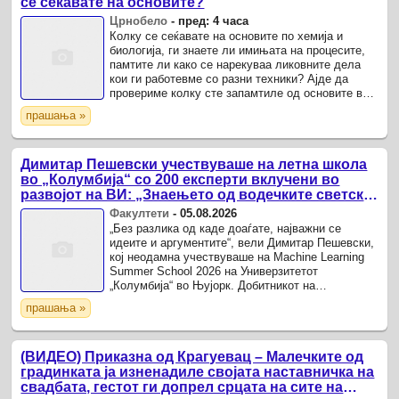
се сеќавате на основите?
Црнобело
-
пред: 4 часа
Колку се сеќавате на основите по хемија и
биологија, ги знаете ли имињата на процесите,
памтите ли како се нарекуваа ликовните дела
кои ги работевме со разни техники? Ајде да
провериме колку сте запамтиле од основите во
училиште.
прашања »
Димитар Пешевски учествуваше на летна школа
во „Колумбија“ со 200 експерти вклучени во
развојот на ВИ: „Знаењето од водечките светски
ВИ-истражувачи ќе им го пренесам на
Факултети
-
05.08.2026
студентите“
„Без разлика од каде доаѓате, најважни се
идеите и аргументите“, вели Димитар Пешевски,
кој неодамна учествуваше на Machine Learning
Summer School 2026 на Универзитетот
„Колумбија“ во Њујорк. Добитникот на
„Инженерски прстен 2025“, во моментов
прашања »
докторанд и асистент на ФИНКИ и ...
(ВИДЕО) Приказна од Крагуевац – Малечките од
градинката ја изненадиле својата наставничка на
свадбата, гестот ги допрел срцата на сите на