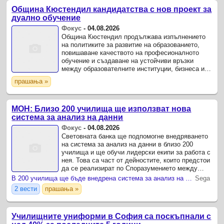
Община Кюстендил кандидатства с нов проект за
дуално обучение
Фокус
-
04.08.2026
Община Кюстендил продължава изпълнението
на политиките за развитие на образованието,
повишаване качеството на професионалното
обучение и създаване на устойчиви връзки
между образователните институции, бизнеса и
местната власт.
прашања »
МОН: Близо 200 училища ще използват нова
система за анализ на данни
Фокус
-
04.08.2026
Световната банка ще подпомогне внедряването
на система за анализ на данни в близо 200
училища и ще обучи лидерски екипи за работа с
нея. Това са част от дейностите, които предстои
да се реализират по Споразумението между
МОН и международната финансова институция
В 200 училища ще бъде внедрена система за анализ на данни
Sega
за подпомагане ...
2 вести
прашања »
Училищните униформи в София са поскъпнали с