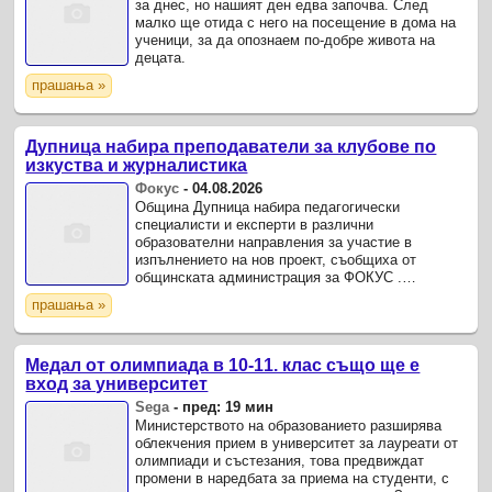
за днес, но нашият ден едва започва. След
малко ще отида с него на посещение в дома на
ученици, за да опознаем по-добре живота на
децата.
прашања »
Дупница набира преподаватели за клубове по
изкуства и журналистика
Фокус
-
04.08.2026
Община Дупница набира педагогически
специалисти и експерти в различни
образователни направления за участие в
изпълнението на нов проект, съобщиха от
общинската администрация за ФОКУС .
Инициативата "Подкрепа за развитие и изява на
прашања »
талантите на учениците от община Дупница“ се
...
Медал от олимпиада в 10-11. клас също ще е
вход за университет
Sega
-
пред: 19 мин
Министерството на образованието разширява
облекчения прием в университет за лауреати от
олимпиади и състезания, това предвиждат
промени в наредбата за приема на студенти, с