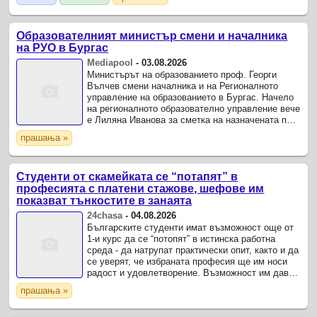
Образователният министър смени и началника
на РУО в Бургас
Mediapool
-
03.08.2026
Министърът на образованието проф. Георги
Вълчев смени началника и на Регионалното
управление на образованието в Бургас. Начело
на регионалното образователно управление вече
е Лиляна Иванова за сметка на назначената по
времето на кабинета "Желязков" Валентина
прашања »
Камалиева.
Студенти от скамейката се “потапят” в
професията с платени стажове, шефове им
показват тънкостите в занаята
24chasa
-
04.08.2026
Българските студенти имат възможност още от
1-и курс да се “потопят” в истинска работна
среда - да натрупат практически опит, както и да
се уверят, че избраната професия ще им носи
радост и удовлетворение. Възможност им дава
проектът на Министерството на образованието и
прашања »
науката ...