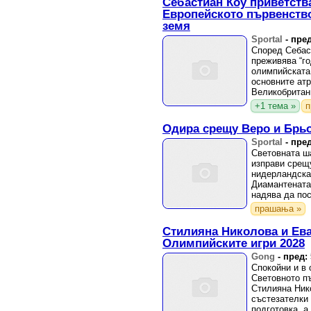
Себастиан Коу приветства
Европейското първенство
земя
Sportal
-
пред
Според Себас
преживява “го
олимпийската
основните ат
Великобритан
+1 тема »
п
Одира срещу Веро и Брь
Sportal
-
пред
Световната ш
изправи срещ
нидерландска
Диамантената 
надява да по
сезона, след к
прашања »
Стилияна Николова и Ева 
Олимпийските игри 2028
Gong
-
пред:
Спокойни и в 
Световното п
Стилияна Ник
състезателки 
подготовка, а