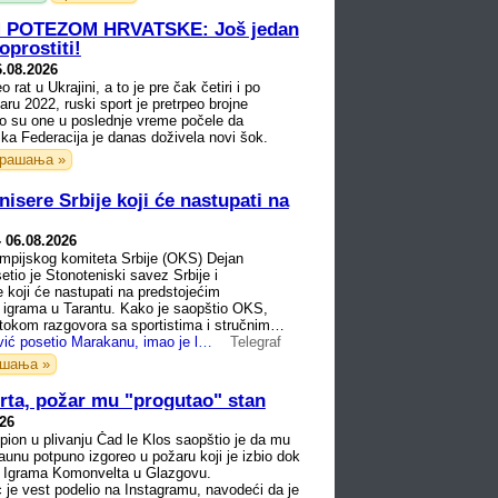
 POTEZOM HRVATSKE: Još jedan
oprostiti!
6.08.2026
 rat u Ukrajini, a to je pre čak četiri i po
aru 2022, ruski sport je pretrpeo brojne
ako su one u poslednje vreme počele da
ka Federacija je danas doživela novi šok.
рашања »
isere Srbije koji će nastupati na
-
06.08.2026
mpijskog komiteta Srbije (OKS) Dejan
tio je Stonoteniski savez Srbije i
e koji će nastupati na predstojećim
 igrama u Tarantu. Kako je saopštio OKS,
okom razgovora sa sportistima i stručnim
o sa ...
Dejan Tomašević posetio Marakanu, imao je lep povod
Telegraf
ашања »
porta, požar mu "progutao" stan
026
pion u plivanju Čad le Klos saopštio je da mu
taunu potpuno izgoreo u požaru koji je izbio dok
a Igrama Komonvelta u Glazgovu.
 je vest podelio na Instagramu, navodeći da je