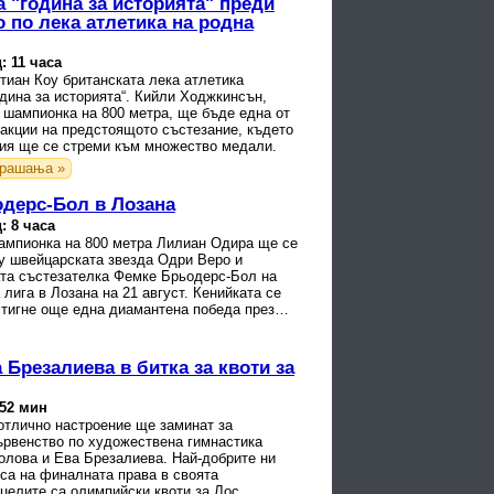
 "година за историята" преди
 по лека атлетика на родна
: 11 часа
тиан Коу британската лека атлетика
дина за историята“. Кийли Ходжкинсън,
 шампионка на 800 метра, ще бъде една от
ракции на предстоящото състезание, където
ия ще се стреми към множество медали.
рашања »
одерс-Бол в Лозана
: 8 часа
ампионка на 800 метра Лилиан Одира ще се
у швейцарската звезда Одри Веро и
та състезателка Фемке Брьодерс-Бол на
лига в Лозана на 21 август. Кенийката се
стигне още една диамантена победа през
ато в ...
Брезалиева в битка за квоти за
 52 мин
отлично настроение ще заминат за
ървенство по художествена гимнастика
олова и Ева Брезалиева. Най-добрите ни
са на финалната права в своята
 целите са олимпийски квоти за Лос