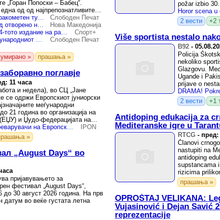
е „Горан Попоски – Бабец“.
požar izbio 30.
 една од од најпрепознатливите
.
Чакарески: Струшкиот ракометен турнир е многу повеќе од неколку натпреварувачки денови
Слободен Печат
2 вести
+2 
Ракометен спектакл под отворено небо: Струга подготвена за четири дена врвен ракомет
Нова Македонија
Струга подготвена за 54-тото издание на ракометниот турнир
Спорт+
Više sportista nestalo na
Познати групите на меѓународниот ракометен турнир во Струга
Слободен Печат
B92
-
05.08.2
Policija Škotsk
сумирано »
прашања »
nekoliko sport
Glazgovu. Međ
езаборавно поглавје
Ugande i Pakis
д: 11 часа
prijave o nesta
абота и недела), во СЦ „Јане
ќе се одржи Европскиот јуниорски
2 вести
+1 
ајзначајните меѓународни
до 21 година во организација на
Antidoping edukacija za c
 (ЕЏУ) и Џудо-федерацијата на
Mediteranske igre u Tarant
Македoнија со 15 натпреварувачи на Европскиот јуниорски куп во Скопје
IPON
RTCG
-
пред:
прашања »
Članovi crnogor
nastupiti na M
ал „August Days“ во
antidoping edu
supstancama i 
часа
rizicima priliko
ува пријавувањето за
прашања »
ен фестивал „August Days“,
 до 30 август 2026 година. На прв
OPROŠTAJ VELIKANA: Legen
н датум во веќе густата летна
Vujasinović i Dejan Savić 2
reprezentacije