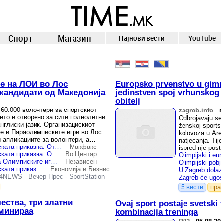
TIME.mk
ВЕСТИ
NEWS
Спорт
Магазин
Најнови вести
YouTube
е на ЛОИ во Лос
Europsko prvenstvo u gimna
 кандидати од Македонија
jedinstven spoj vrhunskog 
obitelj
 60.000 волонтери за спортскиот
zagreb.info
-
ето е отворено за сите полнолетни
Odbrojavaju se
нглиски јазик. Организацискиот
ženskoj sports
е и Параолимписките игри во Лос
kolovoza u Aren
 апликациите за волонтери, а
natjecanja. Ti
Бидете дел од олимписката приказна: Отворени апликации за волонтери за Игрите во Лос Анџелес 2028
Макфакс
ispred nje pos
Бидете дел од олимписката приказна: Отворени апликации за волонтери за Игрите во Лос Анџелес 2028
Во Центар
Се бараат волонтери за Олимписките игри во Лос Анџелес 2028
Независен
Бидете дел од олимписката приказна: Отворени апликации за волонтери за Игрите во Лос Анџелес 2028
Економија и Бизнис
4NEWS
-
Вечер Прес
-
SportStation
5 вести
пр
ества, три златни
Ovaj sport postaje svetski
оминираа
kombinacija treninga