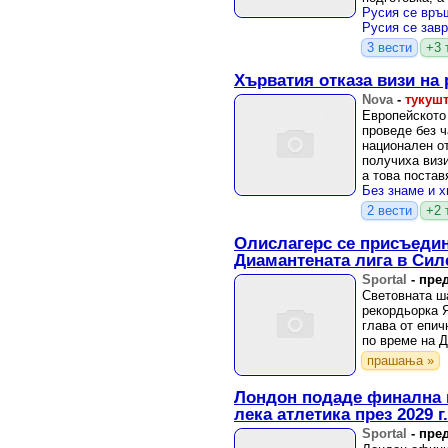
Анджелис 202
3 вести
+3 
Хърватия отказа визи на 
Nova
-
тукушт
Европейското
проведе без ч
национален о
получиха визи
а това постав
Русия в биткат
2 вести
+2 
Олислагерс се присъеди
Диамантената лига в Сил
Sportal
-
пред
Световната ш
рекордьорка 
глава от епич
по време на Д
прашања »
Лондон подаде финална 
лека атлетика през 2029 г.
Sportal
-
пред