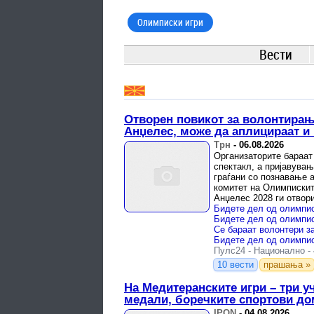
Олимписки игри
Вести
Отворен повикот за волонтирањ
Анџелес, може да аплицираат и
Трн
-
06.08.2026
Организаторите бараат
спектакл, а пријавувањ
граѓани со познавање а
комитет на Олимпискит
Анџелес 2028 ги отвори
Македонскиот ...
Пулс24
-
Национално
-
10 вести
прашања »
На Медитеранските игри – три уч
медали, боречките спортови д
IPON
-
04.08.2026