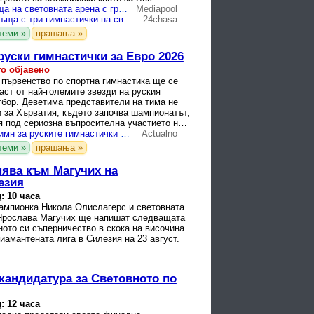
8.
Русия се връща на световната арена с грациите на Кабаева
Mediapool
Русия се завръща с три гимнастички на световното първенство във Франкфурт
24chasa
теми »
прашања »
руски гимнастички за Евро 2026
о објавено
 първенство по спортна гимнастика ще се
аст от най-големите звезди на руския
тбор. Деветима представители на тима не
 за Хърватия, където започва шампионатът,
я под сериозна въпросителна участието на
а ...
Без знаме и химн за руските гимнастички на Световното в Германия
Actualno
теми »
прашања »
нява към Магучих на
езия
: 10 часа
ампионка Никола Олислагерс и световната
Ярослава Магучих ще напишат следващата
ното си съперничество в скока на височина
иамантената лига в Силезия на 23 август.
кандидатура за Световното по
: 12 часа