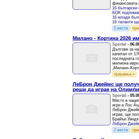
финансовата 
долара, които
5 вести
пр
Милано - Кортина 2026 и
Sportal
-
06.0
Дългове за на
капитал от 17
последната го
милиона евро
„Милано–Корти
прашања »
ЛеБрон Джеймс ще получ
реши да играе на Олимпи
Sportal
-
05.0
Място в наци
игри в Лос Ан
ЛеБрон Джейм
играе, ще пол
Брайън Уиндхо
2 вести
пр