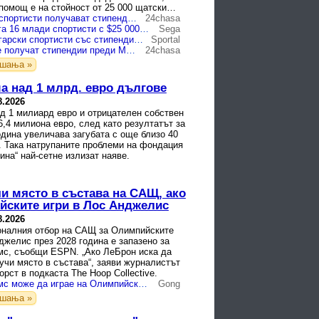
помощ е на стойност от 25 000 щатски
 ще бъдат ...
16 български спортисти получават стипендии за подготовка за Младежката олимпиада в Дакар
24chasa
БОК подпомага 16 млади спортисти с $25 000 за олимпийска солидарност
Sega
16 млади български спортисти със стипендии по програмата Олимпийска солидарност
Sportal
16 таланти ще получат стипендии преди Младежките олимпийски игри Дакар
24chasa
ашања »
ма над 1 млрд. евро дългове
8.2026
д 1 милиард евро и отрицателен собствен
6,4 милиона евро, след като резултатът за
дина увеличава загубата с още близо 40
. Така натрупаните проблеми на фондация
на“ най-сетне излизат наяве.
и място в състава на САЩ, ако
йските игри в Лос Анджелис
8.2026
оналния отбор на САЩ за Олимпийските
джелис през 2028 година е запазено за
с, съобщи ESPN. „Ако ЛеБрон иска да
учи място в състава“, заяви журналистът
рст в подкаста The Hoop Collective.
ЛеБрон Джеймс може да играе на Олимпийските игри в Лос Анджелис
Gong
ашања »