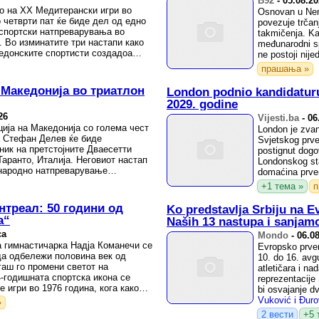
B92
-
05.08.2
во на XX Медитерански игри во
Osnovan u Nem
 четврти пат ќе биде дел од едно
povezuje trčanj
испортски натпреварувања во
takmičenja. Ka
. Во изминатите три настапи како
međunarodni s
едонските спортисти создадоа
ne postoji nije
прашања »
 Македонија во триатлон
London podnio kandidaturu 
2029. godine
26
Vijesti.ba
-
06
ија на Македонија со голема чест
London je zvan
а Стефан Делев ќе биде
Svjetskog prve
ник на претстојните Дваесетти
postignut dog
аранто, Италија. Неговиот настап
Londonskog st
ународно натпреварување
domaćina prven
изнание ...
dok bi ...
+1 тема »
п
нтреал: 50 години од
Ko predstavlja Srbiju na E
а“
Naših 13 nastupa i sanjam
са
Mondo
-
06.0
 гимнастичарка Надја Команечи се
Evropsko prven
да одбележи половина век од
10. do 16. avgu
гаш го промени светот на
atletičara i n
4-годишната спортска икона се
reprezentacije 
 игри во 1976 година, кога како
bi osvajanje dve
а ...
Vuković i Đur
»
2 вести
+5 