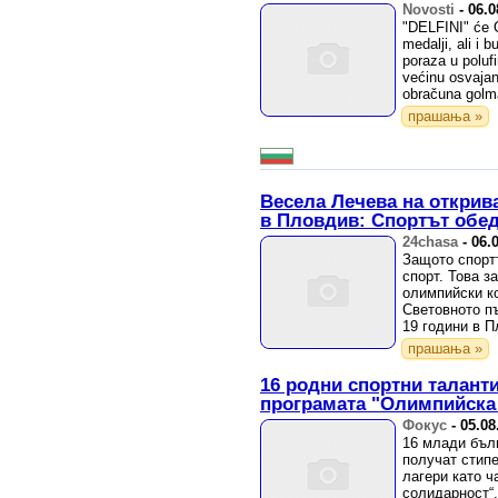
Novosti
-
06.0
"DELFINI" će O
medalji, ali i
poraza u poluf
većinu osvajan
obračuna golma
прашања »
Весела Лечева на открив
в Пловдив: Спортът обе
24chasa
-
06.
Защото спортъ
спорт. Това з
олимпийски к
Световното п
19 години в П
прашања »
16 родни спортни талант
програмата "Олимпийска
Фокус
-
05.08
16 млади бъл
получат стип
лагери като 
солидарност“.