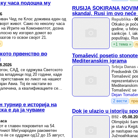
лку часа подоцна му
RUSIJA ŠOKIRANA NOVIM
skandal, Rusi im ovo neće 
26
ивач Чед ле Клос доживеа еден од
Republika
-
0
војот живот. Само по неколку часа
Otkako je počeo
 на Игрите на Комонвелтот, дозна
godine, u febru
елосно му изгорел домот во
sankcije. I, i
азгов го освои својот 21.
popuštaju, Rus
»
+1 тема »
п
ското првенство во
Tomašević posetio stonoten
н
Mediteranskim igrama
8.2026
Srbija Danas
регон, САД, се одржува Светското
Predsednik Oli
за младинци под 20 години, каде
Tomašević pose
 претставник во ликот на нашиот
reprezentativc
јан Авиа. Тој ќе настапи во
Mediteranskim
далечина, а квалификациите се
Tomašević se t
štabom upozna
2 вести
пр
 турнир е историја на
ка е да ја чуваме
Dok je ulazio u istoriju s
B92
-
05.08.2
часа
Olimpijski šam
т е главен покровител на 54.
je stan u Kejp
алниот Меѓународен ракометен
je nastupao n
то ќе се оддржи од12 до 15 август,
Južnoafrikanac