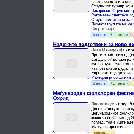
на отвореното игралишт
Струшкиот турнир кој е
спортски традиции во ..
Спортманија
6 вести
+1 тема »
Надежите подготвени за ново н
Нова Македонија
-
пре
Претстојниот викенд (с
Сандански“ во Скопје, 
куп во џудо, еден од н
натпревари за џудисти 
Европската џудо-унија
Македонија (ЏФМ).
2 вести
+1 тема »
Меѓународен фолклорен фестив
Охрид
Паноптикум
-
пред: 9 
Денес, 7 август, заврш
меѓународниот фолклор
закажан во Охрид од 26
поглед, тоа е уште еде
културна програма.
прашања »