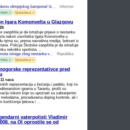
Horor scena u domu olimpijskog šampiona! Izgorela mu kuća do temelja, stradao i komšija
Informer
теми »
прашања »
kon Igara Komonvelta u Glazgovu
026
e saopštila je da istražuje prijave o nestanku
ista nakon završetka Igara Komonvelta u
u njima su, prema navodima medija, bokseri iz
tana. Policija Škotske saopštila je da istražuje
nku nekoliko sportista ...
DRAMA! Pokrenuta istraga zbog nestanka više sportista - OGLASILA SE POLICIJA!
Republika
тема »
прашања »
rnogorske reprezentativce pred
u
 11 часа
skih reprezentacija u boćanju i padelu, koji će
editeranskim igrama u Tarantu, prošli su
kaciju tokom koje su upoznati sa zabranjenim
metodama, procedurama doping kontrole, ali i
m korišćenja ljekova i ...
darni vaterpolisti Vladimir
008. na OI oprostile se od