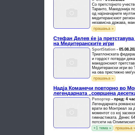
Со претстојното учест
Таранто, Македонија по
од најзначајните мулт
медитеранскиот регион
независна држава, мак
низа успешни ...
прашања »
Стефан Делев ќе ја претставува
на Медитеранските игри
SportStation
-
05.08.20
Триатлонската федерац
и гордост потврди дек
македонскиот претстав
Медитерански игри во Т
на ова престижно меѓ
претставува огромно пр
прашања »
Надја Команечи повторно во Мо
легендарната „совршена десетк
Репортер
-
пред: 4 ча
Легендарната романска
врати во Монтреал за 
моментот со кој засеко
гимнастиката. Денес 6
потсети на Олимписките
14-годишно девојче стан
+1 тема »
прашања 