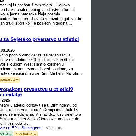
026
ačkoj i uspešan širom sveta – Hajroks
e i funkcionalni trening u jedinstven format
ko je jedna nemačka ideja postala
portski fenomen. U svetu verovatno gotovo da
dan drugi sport koji je poslednjih godina ...
za Svjetsko prvenstvo u atletici
.08.2026
ično podnio kandidaturu za organizaciju
nstva u atletici 2029. godine, nakon što je
ovor s klubom West Ham o korištenju
adiona tokom sezone. Pored Londona, za
stva kandidirali su se Rim, Minhen i Nairobi,
рашања »
vropskom prvenstvu u atletici?
o medalje
8.2026
stvo u atletici održava se u Birmingemu od
sta, a lepa vest je da će Srbija imati čak 13
adamo se medaljama. Vršilac dužnosti selektora
Srbije u atletici Željko Obradović ocenio je da
 ili tri medalje ...
ović na EP u Birmingemu
Vijesti.me
теми »
прашања »