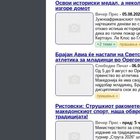
Освои историски медал, а неко
изгоре домот
Вечер Прес
-
05.08.20
Јужноафриканскиот пл
најтешките денови во с
откако испиша историја
дека во голем пожар ц
Кејптаун. Ле Клос во Гл
+2 теми »
прашања 
Брајан Авиа ќе настапи на Свет
атлетика за младинци во Орего
Слободен Печат
-
06.0
Од 5 до 9 август во О
првенство во атлетика 
Македонија ќе има свој
најдобар младинец, Бра
дисциплината скок во 
закажани за 7 ...
прашања »
Ристовски: Струшкиот ракометен
македонскиот спорт, наша обврс
традицијата!
Вечер Прес
-
пред: 5 
Министерството за спор
издание на традицион
турнир „Струга 2026“ ш