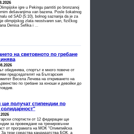
8.2026
limpijske igre u Pekingu pamtiti po bronzanoj
 burnim dešavanjima van bazena. Posle šokatnog
inalu od SAD (5:10), bolnog saznanja da je za
je olimpijskog zlata neostvaren san, fizičkog
na Denisa Šefika i ...
ането на световното по гребане
динява
08.2026
т обединява, спортът е много повече от
аяви председателят на Българския
омитет Весела Лечева на откриването на
ървенство по гребане за юноши и девойки до
ловдив.
и ще получат стипендии по
 солидарност"
.2026
гарски спортисти от 12 федерации ще
ендии за провеждане на тренировъчни
част от програмата на МОК "Олимпийска
 За тези средства кандидатства БОК, а