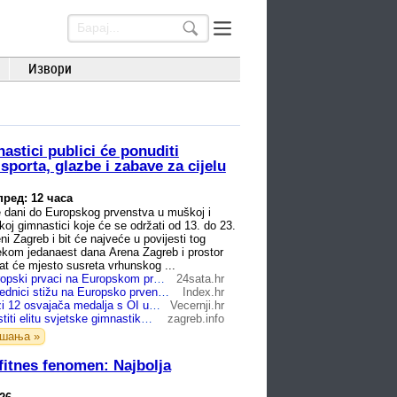
Извори
stici publici će ponuditi
sporta, glazbe i zabave za cijelu
пред: 12 часа
 dani do Europskog prvenstva u muškoj i
koj gimnastici koje će se održati od 13. do 23.
i Zagreb i bit će najveće u povijesti tog
jekom jedanaest dana Arena Zagreb i prostor
tat će mjesto susreta vrhunskog ...
Olimpijski i europski prvaci na Europskom prvenstvu u Areni Zagreb. Stiže gimnastička elita
24sata.hr
Olimpijski pobjednici stižu na Europsko prvenstvo u gimnastici u Zagrebu
Index.hr
U Zagreb dolazi 12 osvajača medalja s OI u Parizu, a najveća zvijezda će biti 'Gospodar prstenova'
Vecernji.hr
Zagreb će ugostiti elitu svjetske gimnastike: Među njima su imena koja osvajaju zlata godinama
zagreb.info
ашања »
 fitnes fenomen: Najbolja