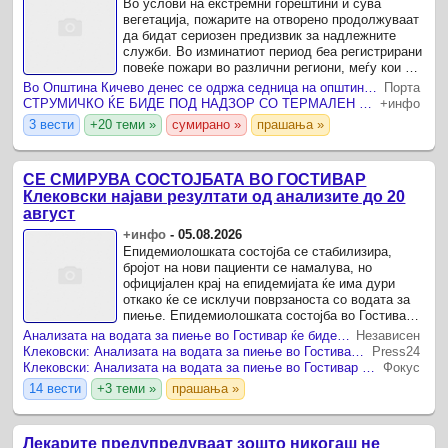
Во услови на екстремни горештини и сува
вегетација, пожарите на отворено продолжуваат
да бидат сериозен предизвик за надлежните
служби. Во изминатиот период беа регистрирани
повеќе пожари во различни региони, меѓу кои и
во Македонски Брод и Струмица.
Во Општина Кичево денес се одржа седница на општинскиот кризен штаб, продолжуваат засилени мерки поради опасност од шумски пожари
Порта
СТРУМИЧКО ЌЕ БИДЕ ПОД НАДЗОР СО ТЕРМАЛЕН ДРОН Системот овозможува рано да се открие секое жариште
+инфо
3 вести
+20 теми »
сумирано »
прашања »
СЕ СМИРУВА СОСТОЈБАТА ВО ГОСТИВАР
Клековски најави резултати од анализите до 20
август
+инфо
-
05.08.2026
Епидемиолошката состојба се стабилизира,
бројот на нови пациенти се намалува, но
официјален крај на епидемијата ќе има дури
откако ќе се исклучи поврзаноста со водата за
пиење. Епидемиолошката состојба во Гостивар
постепено се стабилизира, а анализата на
Анализата на водата за пиење во Гостивар ќе биде објавена до 20 август
Независен
водата за пиење се ...
Клековски: Анализата на водата за пиење во Гостивар ќе биде објавена до 20 август
Press24
Клековски: Анализата на водата за пиење во Гостивар ќе биде објавена до 20 август
Фокус
14 вести
+3 теми »
прашања »
Лекарите предупредуваат зошто никогаш не