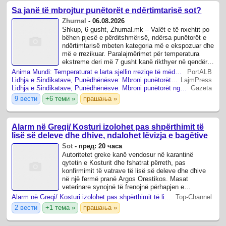
Sa janë të mbrojtur punëtorët e ndërtimtarisë sot?
Zhurnal
-
06.08.2026
Shkup, 6 gusht, Zhurnal.mk – Valët e të nxehtit po
bëhen pjesë e përditshmërisë, ndërsa punëtorët e
ndërtimtarisë mbeten kategoria më e ekspozuar dhe
më e rrezikuar. Paralajmërimet për temperatura
ekstreme deri më 7 gusht kanë rikthyer në qendër
të vëmendjes pyetjen se a po i ...
Anima Mundi: Temperaturat e larta sjellin rreziqe të mëdha për kafshët
PortALB
Lidhja e Sindikatave, Punëdhënësve: Mbroni punëtorët nga moti i nxehtë!
LajmPress
Lidhja e Sindikatave, Punëdhënësve: Mbroni punëtorët nga moti i nxehtë!
Gazeta
9 вести
+6 теми »
прашања »
Alarm në Greqi/ Kosturi izolohet pas shpërthimit të
lisë së deleve dhe dhive, ndalohet lëvizja e bagëtive
Sot
-
пред: 20 часа
Autoritetet greke kanë vendosur në karantinë
qytetin e Kosturit dhe fshatrat përreth, pas
konfirmimit të vatrave të lisë së deleve dhe dhive
në një fermë pranë Argos Orestikos. Masat
veterinare synojnë të frenojnë përhapjen e
sëmundjes, ndërsa kontrollet në zonë janë shtuar ...
Alarm në Greqi/ Kosturi izolohet pas shpërthimit të lisë së deleve dhe dhive, ndalohet lëvizja e bagëtive
Top-Channel
2 вести
+1 тема »
прашања »