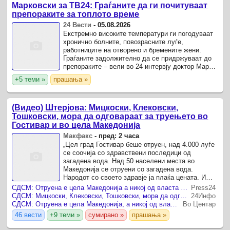
Марковски за ТВ24: Граѓаните да ги почитуваат
препораките за топлото време
24 Вести
-
05.08.2026
Екстремно високите температури ги погодуваат
хронично болните, повозрасните луѓе,
работниците на отворено и бремените жени.
Граѓаните задолжително да се придржуваат до
препораките – вели во 24 интервју доктор Марко
Марковски.
+5 теми »
прашања »
(Видео) Штерјова: Мицкоски, Клековски,
Тошковски, мора да одговараат за труењето во
Гостивар и во цела Македонија
Макфакс
-
пред: 2 часа
„Цел град Гостивар беше отруен, над 4.000 луѓе
се соочија со здравствени последици од
загадена вода. Над 50 населени места во
Македонија се отруени со загадена вода.
Народот со своето здравје ја плаќа цената. И
никој од власта не одговара! Како е ова можно?
СДСМ: Отруена е цела Македонија а никој од власта не одговара
Press24
Четири недели ...
СДСМ: Мицкоски, Клековски, Тошковски, мора да одговараат за труењето во Гостивар и во цела Македонија
24Инфо
СДСМ: Отруена е цела Македонија, а никој од власта не одговара
Во Центар
46 вести
+9 теми »
сумирано »
прашања »