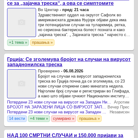
се за „зајачка треска“, а ова се симптомите
Во Центар
-
пред: 21 часа
Здравствениот оддел на округот Сафолк во
американската држава Њујорк објави дека има
три потенцијални случаи на туларемија, ретка,
но сериозна бактериска болест позната и како
„зајачка треска“. „ Зајачката треска “ најчесто се
пренесува преку каснување од заразен крлеж
+1 тема »
прашања »
или крлеж ...
Грција: Се зголемува бројот на случаи на вирусот
западнонилска треска
Проверено
-
06.08.2026
Бројот на случаи на вирусот западнонилска
треска во Грција почна да се зголемува, со 23
нови случаи откриени само минатата недела.
Најголем број случаи е регистриран во Глифада,
а како што објави грчкиот Национален институт
за јавно здравје (ЕОДИ), до 5 август се
Потврдени 23 нови случаи на вирусот на Западен Нил во Грција
Агротим
регистрирани ...
БРОЈОТ НА ЗАРАЗЕНИ ЛИЦА СО ВИРУСОТ ЗАПАДЕН НИЛ РАСТЕ: Драматична е ситуацијата во Грција
Вечер Прес
Потврдени 23 нови случаи на вирусот на Западен Нил во Грција
Независен
14 вести
+4 теми »
сумирано »
прашања »
НАД 100 СМРТНИ СЛУЧАИ и 150.000 пријави за