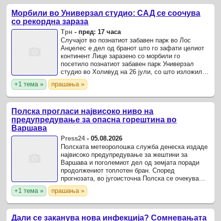
Морбили во Универзал студио: САД се соочува
со рекордна зараза
Трн
-
пред: 17 часа
Случајот во познатиот забавен парк во Лос
Анџелес е дел од бранот што го зафати целиот
континент Лице заразено со морбили го
посетило познатиот забавен парк Универзал
студио во Холивуд на 26 јули, со што изложило
стотици посетители на ризик од зараза.
+1 тема »
прашања »
Полска прогласи највисоко ниво на
предупредување за опасна горештина во
Варшава
Press24
-
05.08.2026
Полската метеоролошка служба денеска издаде
највисоко предупредување за жештини за
Варшава и поголемиот дел од земјата поради
продолжениот топлотен бран. Според
прогнозата, во југоисточна Полска се очекува
температурата на воздухот да се искачи до 40
+1 тема »
прашања »
степени, а за во Варшава се ...
Дали се заканува нова инфекција? Сомневањата