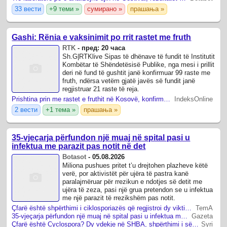
33 вести
+9 теми »
сумирано »
прашања »
Gashi: Rënia e vaksinimit po rrit rastet me fruth
RTK
-
пред: 20 часа
Sh.G|RTKlive Sipas të dhënave të fundit të Institutit
Kombëtar të Shëndetësisë Publike, nga mesi i prillit
deri në fund të gushtit janë konfirmuar 99 raste me
fruth, ndërsa vetëm gjatë javës së fundit janë
regjistruar 21 raste të reja.
Prishtina prin me rastet e fruthit në Kosovë, konfirmohen 99 të infektuar
IndeksOnline
2 вести
+1 тема »
прашања »
35-vjeçarja përfundon një muaj në spital pasi u
infektua me parazit pas notit në det
Botasot
-
05.08.2026
Miliona pushues pritet t’u drejtohen plazheve këtë
verë, por aktivistët për ujëra të pastra kanë
paralajmëruar për rrezikun e ndotjes së detit me
ujëra të zeza, pasi një grua pretendon se u infektua
me një parazit të rrezikshëm pas notit.
Çfarë është shpërthimi i ciklosporiazës që regjistroi dy viktima në SHBA
TemA
35-vjeçarja përfundon një muaj në spital pasi u infektua me parazit pas notit në det
Gazeta
Çfarë është Cyclospora? Dy vdekje në SHBA, shpërthimi i sëmundjes e vë Evropën në gatishmëri
Syri