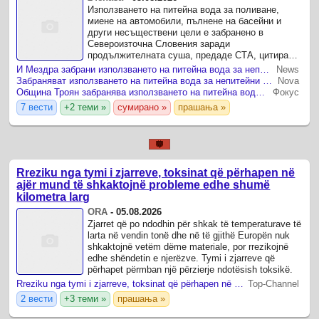
Използването на питейна вода за поливане,
миене на автомобили, пълнене на басейни и
други несъществени цели е забранено в
Североизточна Словения заради
продължителната суша, предаде СТА, цитирана
от БТА. Мярката е в сила до второ нареждане и
И Мездра забрани използването на питейна вода за непитейни нужди
News
обхваща всички 16 общини, обслужвани ...
Забраняват използването на питейна вода за непитейни нужди в община Троян
Nova
Община Троян забранява използването на питейна вода за непитейни нужди
Фокус
7 вести
+2 теми »
сумирано »
прашања »
Rreziku nga tymi i zjarreve, toksinat që përhapen në
ajër mund të shkaktojnë probleme edhe shumë
kilometra larg
ORA
-
05.08.2026
Zjarret që po ndodhin për shkak të temperaturave të
larta në vendin tonë dhe në të gjithë Europën nuk
shkaktojnë vetëm dëme materiale, por rrezikojnë
edhe shëndetin e njerëzve. Tymi i zjarreve që
përhapet përmban një përzierje ndotësish toksikë.
Rreziku nga tymi i zjarreve, toksinat që përhapen në ajër mund të shkaktojnë probleme edhe shumë kilometra larg
Top-Channel
2 вести
+3 теми »
прашања »