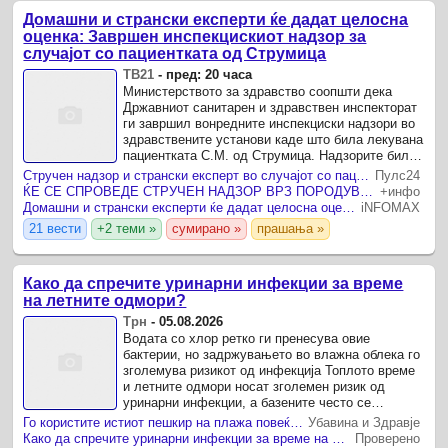
Домашни и странски експерти ќе дадат целосна
оценка: Завршен инспекцискиот надзор за
случајот со пациентката од Струмица
ТВ21
-
пред: 20 часа
Министерството за здравство соопшти дека
Државниот санитарен и здравствен инспекторат
ги завршил вонредните инспекциски надзори во
здравствените установи каде што била лекувана
пациентката С.М. од Струмица. Надзорите биле
спроведени во Општата болница во Струмица,
Стручен надзор и странски експерт во случајот со пациентката која по царски рез остана неподвижна
Пулс24
Клиничката ...
ЌЕ СЕ СПРОВЕДЕ СТРУЧЕН НАДЗОР ВРЗ ПОРОДУВАЊЕТО НА СТАНКА КОЈА ОСТАНА НЕПОДВИЖНА Ќе се вклучи и експерт од соседството
+инфо
Домашни и странски експерти ќе дадат целосна оценка: Завршен инспекцискиот надзор за случајот со пациентката од Струмица
iNFOMAX
21 вести
+2 теми »
сумирано »
прашања »
Како да спречите уринарни инфекции за време
на летните одмори?
Трн
-
05.08.2026
Водата со хлор ретко ги пренесува овие
бактерии, но задржувањето во влажна облека го
зголемува ризикот од инфекција Топлото време
и летните одмори носат зголемен ризик од
уринарни инфекции, а базените често се
посочуваат како главни виновници за овој
Го користите истиот пешкир на плажа повеќе дена? Оваа навика може да ви создаде проблеми, ЕВЕ и зошто
Убавина и Здравје
здравствен проблем.
Како да спречите уринарни инфекции за време на летните одмори?
Проверено