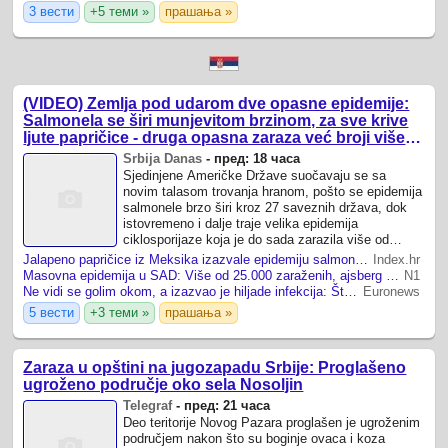
3 вести
+5 теми »
прашања »
(VIDEO) Zemlja pod udarom dve opasne epidemije:
Salmonela se širi munjevitom brzinom, za sve krive
ljute papričice - druga opasna zaraza već broji više
od 22.000 obolelih
Srbija Danas
-
пред: 18 часа
Sjedinjene Američke Države suočavaju se sa
novim talasom trovanja hranom, pošto se epidemija
salmonele brzo širi kroz 27 saveznih država, dok
istovremeno i dalje traje velika epidemija
ciklosporijaze koja je do sada zarazila više od
22.000 ljudi.
Jalapeno papričice iz Meksika izazvale epidemiju salmonele u SAD-u
Index.hr
Masovna epidemija u SAD: Više od 25.000 zaraženih, ajsberg salata među izvorima zaraze
N1
Ne vidi se golim okom, a izazvao je hiljade infekcija: Šta je Ciklospora i da li preti širenje u Evropi?
Euronews
5 вести
+3 теми »
прашања »
Zaraza u opštini na jugozapadu Srbije: Proglašeno
ugroženo područje oko sela Nosoljin
Telegraf
-
пред: 21 часа
Deo teritorije Novog Pazara proglašen je ugroženim
područjem nakon što su boginje ovaca i koza