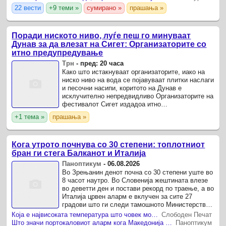
22 вести
+9 теми »
сумирано »
прашања »
Поради ниското ниво, луѓе пеш го минуваат
Дунав за да влезат на Сигет: Организаторите со
итно предупредување
Трн
-
пред: 20 часа
Како што истакнуваат организаторите, иако на
ниско ниво на вода се појавуваат плитки наслаги
и песочни насипи, коритото на Дунав е
исклучително непредвидливо Организаторите на
фестивалот Сигет издадоа итно
предупредување откако на социјалните мрежи,
+1 тема »
прашања »
особено на ТикТок, се ...
Кога утрото почнува со 30 степени: топлотниот
бран ги стега Балканот и Италија
Паноптикум
-
06.08.2026
Во Зрењанин денот почна со 30 степени уште во
8 часот наутро. Во Словенија жештината влезе
во деветти ден и постави рекорд по траење, а во
Италија црвен аларм е вклучен за сите 27
градови што ги следи тамошното Министерство
за здравство.
Која е највисоката температура што човек може да ја издржи? Влажноста на воздухот е клучна, еве кога можат да настапат сериозни последици
Слободен Печат
Што значи портокаловиот аларм кога Македонија работи на 40 степени
Паноптикум