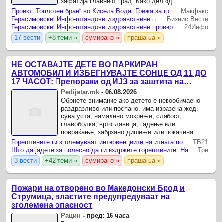
зафатија главниот град. Како дел од
активностите, во текот на денешниот и
Проект „Топлотен бран“ во Кисела Вода: Грижа за граѓаните при високи температури
Макфакс
утрешниот ден ќе бидат поставени ...
Герасимовски: Инфо-штандови и здравствени проверки за поддршка на граѓаните во услови на топлотен бран
Бизнис Вести
Герасимовски: Инфо-штандови и здравствени проверки за поддршка на граѓаните во услови на топлотен бран
24Инфо
17 вести
+8 теми »
сумирано »
прашања »
НЕ ОСТАВАЈТЕ ДЕТЕ ВО ПАРКИРАН
АВТОМОБИЛ И ИЗБЕГНУВАЈТЕ СОНЦЕ ОД 11 ДО
17 ЧАСОТ: Препораки од ИЈЗ за заштита на
доенчињата и децата при топло време
Pedijatar.mk
-
06.08.2026
Обрнете внимание ако детето е невообичаено
раздразливо или поспано, има изразена жед,
сува уста, намалено мокрење, слабост,
главоболка, вртоглавица, гадење или
повраќање, забрзано дишење или покачена
телесна температура В исоките температури
Горештините ги зголемуваат интервенциите на итната помош – колапси во автобуси и на јавни места, лекарите апелираат на внимателност
ТВ21
можат сериозно да влијаат врз ...
Што да јадете за полесно да ги издржите горештините: Намирници што му помагаат на телото на високи температури
Трн
3 вести
+42 теми »
сумирано »
прашања »
Пожари на отворено во Македонски Брод и
Струмица, властите предупредуваат на
зголемена опасност
Рацин
-
пред: 16 часа