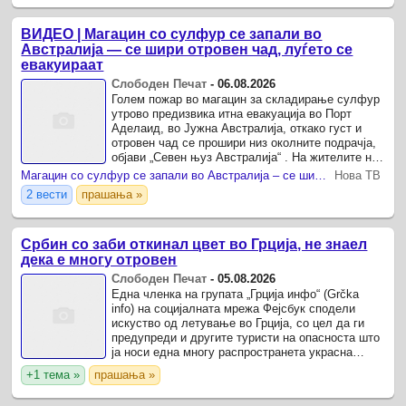
ВИДЕО | Магацин со сулфур се запали во
Австралија — се шири отровен чад, луѓето се
евакуираат
Слободен Печат
-
06.08.2026
Голем пожар во магацин за складирање сулфур
утрово предизвика итна евакуација во Порт
Аделаид, во Јужна Австралија, откако густ и
отровен чад се прошири низ околните подрачја,
објави „Севен њуз Австралија“ . На жителите на
Порт Аделаид во близина на фабриката за
Магацин со сулфур се запали во Австралија – се шири отровен чад, луѓето се евакуираат
Нова ТВ
ѓубрива ...
2 вести
прашања »
Србин со заби откинал цвет во Грција, не знаел
дека е многу отровен
Слободен Печат
-
05.08.2026
Една членка на групата „Грција инфо“ (Grčka
info) на социјалната мрежа Фејсбук сподели
искуство од летување во Грција, со цел да ги
предупреди и другите туристи на опасноста што
ја носи една многу распространета украсна
билка.
+1 тема »
прашања »