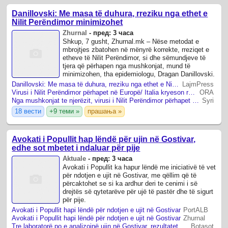
Danillovski: Me masa të duhura, rreziku nga ethet e
Nilit Perëndimor minimizohet
Zhurnal
-
пред: 3 часа
Shkup, 7 gusht, Zhurnal.mk – Nëse metodat e
mbrojtjes zbatohen në mënyrë korrekte, rreziqet e
etheve të Nilit Perëndimor, si dhe sëmundjeve të
tjera që përhapen nga mushkonjat, mund të
minimizohen, tha epidemiologu, Dragan Danillovski.
Danillovski: Me masa të duhura, rreziku nga ethet e Nilit Perëndimor minimizohet
LajmPress
Virusi i Nilit Perëndimor përhapet në Europë/ Italia kryeson rastet, Greqia regjistron 65 të infektuar dhe 6 viktima
ORA
Nga mushkonjat te njerëzit, virusi i Nilit Perëndimor përhapet në 7 vende të Europës, 94 raste në Itali dhe 6 viktima në Greqi
Syri
18 вести
+9 теми »
прашања »
Avokati i Popullit hap lëndë për ujin në Gostivar,
edhe sot mbetet i ndaluar për pije
Aktuale
-
пред: 3 часа
Avokati i Popullit ka hapur lëndë me iniciativë të vet
për ndotjen e ujit në Gostivar, me qëllim që të
përcaktohet se si ka ardhur deri te cenimi i së
drejtës së qytetarëve për ujë të pastër dhe të sigurt
për pije.
Avokati i Popullit hapi lëndë për ndotjen e ujit në Gostivar
PortALB
Avokati i Popullit hapi lëndë për ndotjen e ujit në Gostivar
Zhurnal
Tre laboratorë po e analizojnë ujin në Gostivar, rezultatet do të dalin brenda 12 orëve
Botasot