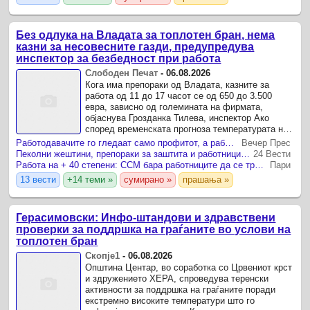
Без одлука на Владата за топлотен бран, нема
казни за несовесните газди, предупредува
инспектор за безбедност при работа
Слободен Печат
-
06.08.2026
Кога има препораки од Владата, казните за
работа од 11 до 17 часот се од 650 до 3.500
евра, зависно од големината на фирмата,
објаснува Грозданка Тилева, инспектор Ако
според временската прогноза температурата на
воздухот достигнува до 37 Целзиусови степени,
Работодавачите го гледаат само профитот, а работниците паѓаат во несвест од жештините
Вечер Прес
голема е ...
Пеколни жештини, препораки за заштита и работници на најжешкото на улица
24 Вести
Работа на + 40 степени: ССМ бара работниците да се тргнат од пладневниот пекол
Пари
13 вести
+14 теми »
сумирано »
прашања »
Герасимовски: Инфо-штандови и здравствени
проверки за поддршка на граѓаните во услови на
топлотен бран
Скопје1
-
06.08.2026
Општина Центар, во соработка со Црвениот крст
и здружението ХЕРА, спроведува теренски
активности за поддршка на граѓаните поради
екстремно високите температури што го