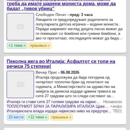
треба да имате шарени мониста дома, може да
бидат „тивок убиец“
Слободен Печат
-
пред: 3 часа
Лекарите ги предупредуваат родителите за
популарната детска играчка – водени мониста .
Поради шарениот изглед децата лесно можат да
ги помешаат со бомбони или гумени бомбони, а
ако ги проголтаат, последиците можат да бидат
многу сериозни, па дури и смртоносни.
+1 тема »
прашања »
Пеколна жега во Италија: Асфалтот се топи на
речиси 75 степени!
Вечер Прес
-
06.08.2026
Италија продолжува да биде погодена од
четвртиот топлотен бран од почетокот на
годината, а Министерството за здравство на
земјата за денеска издаде црвена тревога за
сите 27 градови што ги следи системот за
следење на екстремната топлина.
Италија ги стави сите 27 големи градови на највисока топлотна тревога
Независен
ТОПЛОТНИОТ БРАН ЈА ПАРАЛИЗИРА ИТАЛИЈА Црвен аларм во 27 градови поради високите температури
+инфо
Италијанската влада издаде највисоко ниво на предупредување за топлотен бран
ТВ21
10 вести
+11 теми »
прашања »