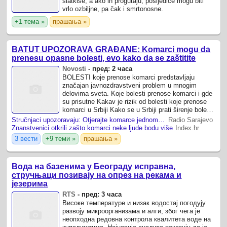
slatkiše, a ako ih progutaju, posljedice mogu biti
vrlo ozbiljne, pa čak i smrtonosne.
+1 тема »
прашања »
BATUT UPOZORAVA GRAĐANE: Komarci mogu da
prenesu opasne bolesti, evo kako da se zaštitite
Novosti
-
пред: 2 часа
BOLESTI koje prenose komarci predstavljaju
značajan javnozdravstveni problem u mnogim
delovima sveta. Koje bolesti prenose komarci i gde
su prisutne Kakav je rizik od bolesti koje prenose
komarci u Srbiji Kako se u Srbiji prati širenje bolesti
koje prenose komarci Kako se ...
Stručnjaci upozoravaju: Otjerajte komarce jednom zauvijek
Radio Sarajevo
Znanstvenici otkrili zašto komarci neke ljude bodu više
Index.hr
3 вести
+9 теми »
прашања »
Вода на базенима у Београду исправна,
стручњаци позивају на опрез на рекама и
језерима
RTS
-
пред: 3 часа
Високе температуре и низак водостај погодују
развоју микроорганизама и алги, због чега је
неопходна редовна контрола квалитета воде на