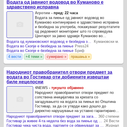
Водата од јавниот водовод во Куманово е
здравствено исправна
Агротим
-
пред: 22 часа
Водата за пиење од јавниот водовод во
Куманово континуирано е здравствено исправна
и безбедна за употреба, покажуваат резултатите
од редовниот мониторинг што го спроведува
Центарот за јавно здравје Куманово во
соработка со ЈП „Водовод“ – Куманово.
Водата од кумановскиот водовод е безбедна за пиење
Кумановски м.
Водата во Скопје е безбедна за пиење
Press24
Водата во Скопје е безбедна за пиење
Бриф
4 вести
+4 теми »
сумирано »
прашања »
Народниот правобранител отвори предмет за
водата во Гостивар оти добиените извештаи
биле нецелосни
4NEWS
-
тукушто објавено
Народниот правобранител отвори предмет по
сопствена иницијатива за кризата со
загадувањето на водата за пиење во Општина
Гостивар, за да се утврди како дошло до
директно нарушување на уставно гарантираното
право на граѓаните за чиста и безбедна вода,
Народниот правобранител отвори предмет за загадувањето на водата во Гостивар
360 степени
објави ТВ Сител.
Гостивар ја живее 4-та недела без вода за пиење од градскиот водовод – партиите со меѓусебни обвинувања
24 Вести
Гостивар чека чиста вода, партиите се обвинуваат за кризата
Журнал