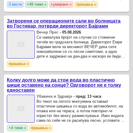
3 вести
+49 теми »
сумирано »
прашања »
Затворени се операционите сали во болницата
во Гостивар, потврди директорот Бајрами
Вечер Прес
-
05.08.2026
Се намалува бројот на случаи со стомачни
тегоби во градската болница. Директорот Емри
Бајрами вели за весникот ВЕЧЕР дека сите
новозаболени се со лесни симптоми, а едно
дете е задржано на ден-два и наскоро ќе биде
пуштено на домашно лекување.
прашања »
Колку долго може да стои вода во пластично
шише оставено на сонце? Одговорот не е толку
едноставен
Убавина и Здравје
-
пред: 13 часа
Во текот на летото многумина оставаат
пластични шишиња со вода во автомобилот, на
плажа или на тераса, а потоа повторно ги
користат без многу размислување. Иако водата
сама по себе не се расипува лесно, условите во
кои се чува се исклучително важни.
+4 теми »
прашања »