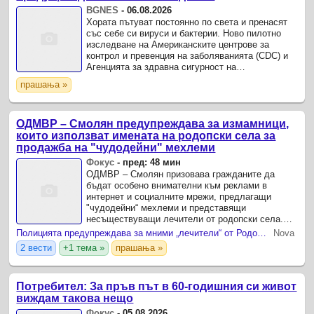
BGNES
-
06.08.2026
Хората пътуват постоянно по света и пренасят
със себе си вируси и бактерии. Ново пилотно
изследване на Американските центрове за
контрол и превенция на заболяванията (CDC) и
Агенцията за здравна сигурност на
Великобритания показа, че отпадъчните води от
прашања »
самолетите могат да се ...
ОДМВР – Смолян предупреждава за измамници,
които използват имената на родопски села за
продажба на "чудодейни" мехлеми
Фокус
-
пред: 48 мин
ОДМВР – Смолян призовава гражданите да
бъдат особено внимателни към реклами в
интернет и социалните мрежи, предлагащи
"чудодейни“ мехлеми и представящи
несъществуващи лечители от родопски села.
През последните дни в кметството на с.
Полицията предупреждава за мними „лечители“ от Родопите и „чудодейни“ мехлеми
Nova
2 вести
+1 тема »
прашања »
Потребител: За пръв път в 60-годишния си живот
виждам такова нещо
Фокус
-
05.08.2026