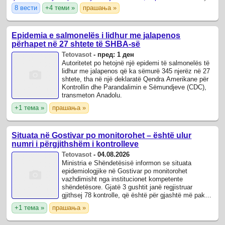
8 вести
+4 теми »
прашања »
Epidemia e salmonelës i lidhur me jalapenos
përhapet në 27 shtete të SHBA-së
Tetovasot
-
пред: 1 ден
Autoritetet po hetojnë një epidemi të salmonelës të
lidhur me jalapenos që ka sëmurë 345 njerëz në 27
shtete, tha në një deklaratë Qendra Amerikane për
Kontrollin dhe Parandalimin e Sëmundjeve (CDC),
transmeton Anadolu.
+1 тема »
прашања »
Situata në Gostivar po monitorohet – është ulur
numri i përgjithshëm i kontrolleve
Tetovasot
-
04.08.2026
Ministria e Shëndetësisë informon se situata
epidemiologjike në Gostivar po monitorohet
vazhdimisht nga institucionet kompetente
shëndetësore. Gjatë 3 gushtit janë regjistruar
gjithsej 78 kontrolle, që është për gjashtë më pak
krahasuar me një ditë më parë, kur ishin evidentuar
+1 тема »
прашања »
...