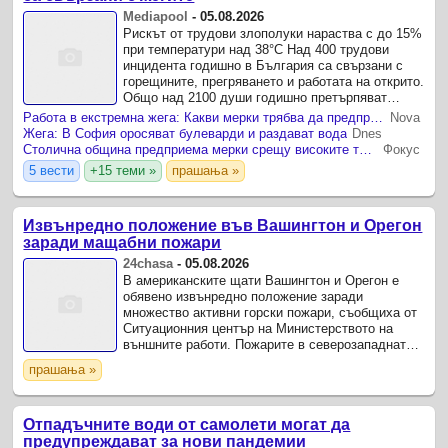
Mediapool
-
05.08.2026
Рискът от трудови злополуки нараства с до 15%
при температури над 38°C Над 400 трудови
инцидента годишно в България са свързани с
горещините, прегряването и работата на открито.
Общо над 2100 души годишно претърпяват
трудова злополука в страната.
Работа в екстремна жега: Какви мерки трябва да предприемат работодателите и как да защитят служителите си
Nova
Жега: В София оросяват булеварди и раздават вода
Dnes
Столична община предприема мерки срещу високите температури
Фокус
5 вести
+15 теми »
прашања »
Извънредно положение във Вашингтон и Орегон
заради мащабни пожари
24chasa
-
05.08.2026
В американските щати Вашингтон и Орегон е
обявено извънредно положение заради
множество активни горски пожари, съобщиха от
Ситуационния център на Министерството на
външните работи. Пожарите в северозападната
част на САЩ причиняват значителни материални
прашања »
щети, а местните власти ...
Отпадъчните води от самолети могат да
предупреждават за нови пандемии