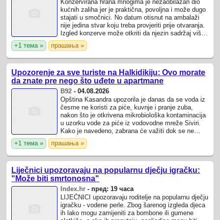
Konzervirana hrana mnogima je nezaobilazan dio
kućnih zaliha jer je praktična, povoljna i može dugo
stajati u smočnici. No datum otisnut na ambalaži
nije jedina stvar koju treba provjeriti prije otvaranja.
Izgled konzerve može otkriti da njezin sadržaj više
nije siguran za jelo ...
+1 тема »
прашања »
Upozorenje za sve turiste na Halkidikiju: Ovo morate
da znate pre nego što uđete u apartmane
B92
-
04.08.2026
Opština Kasandra upozorila je danas da se voda iz
česme ne koristi za piće, kuvnje i pranje zuba,
nakon što je otkrivena mikrobiološka kontaminacija
u uzorku vode za piće iz vodovodne mreže Siviri.
Kako je navedeno, zabrana će važiti dok se ne
obave sve potrebne provere, prenosi ...
+1 тема »
прашања »
Liječnici upozoravaju na popularnu dječju igračku:
"Može biti smrtonosna"
Index.hr
-
пред: 19 часа
LIJEČNICI upozoravaju roditelje na popularnu dječju
igračku - vodene perle. Zbog šarenog izgleda djeca
ih lako mogu zamijeniti za bombone ili gumene