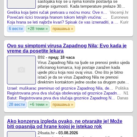
sastojaka koji se u njima koriste postavlja se
pitanje sigurnosti. Kada temperature prelaze 30
stupnjeva, koliko dugo takvi kolači smiju stajati
Greška koja ljetni ručak pretvara u noćnu moru: Ove namirnice postaju otrovne na vrućinama
Vecernji.hr
izvan hladnjaka i ...
Povećani rizici trovanja hranom tokom letnjih vrućina: Koji su prvi simptomi i kako se zaštititi?
Euronews
Koja hrana se leti najbrže kvari? Spisak će vas iznenaditi, a evo i kako je najbolje čuvati namirnice
Kurir
6 вести
+28 теми »
прашања »
Ovo su simptomi virusa Zapadnog Nila; Evo kada je
vreme da posetite lekara
B92
-
пред: 18 часа
Virus Zapadnog Nila na ljude se prenosi preko ujeda
inficiranog komarca, koji postaje zaražen kada
ujede pticu koja nosi ovaj virus. Ono što je bitno
istaći je da se virus Zapadnog Nila ne prenosi
direktnim kontaktom jedne osobe sa drugom putem
dodira, poljupcem ili negovanjem ...
Izrael: muškarac preminuo od groznice Zapadnog Nila, deset osoba obolelo
Politika
Registrovana prva dva slučaja obolevanja od groznice Zapadnog Nila u Srbiji ove sezone
N1
Batut: Registrovana prva dva slučaja groznice Zapadnog Nila u Srbiji
Danas
28 вести
+6 теми »
прашања »
Ako konzerva izgleda ovako, ne otvarajte je! Može
biti opasnija od hrane kojoj je istekao rok
24sata.hr
-
03.08.2026