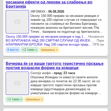
несакани ефекти од лекови за слабеење во
Британија
iNFOMAX
-
06.08.2026
Околу 150.000 пријави за несакани реакции и
повеќе од 100 смртни случаи се поврзуваат со
лековите за слабеење во Велика Британија,
покажува анализа на британскиот весник The
Times , базирана на податоци од британската
Агенција за лекови и здравствени производи
Околу 150.000 пријави за несакани реакции и над 100 смртни случаи се поврзуваат со лековите за слабеење во Велика Британија
Независен
(MHRA) .
ВО БРИТАНИЈА НАД 200 СМРТНИ СЛУЧАИ ОД ИНЈЕКЦИИТЕ ЗА СЛАБЕЕЊЕ и илјадници сериозни несакани ефекти од светските хит-лекови Munjaro и Wegovy
Пари
АЛАРМАНТНИ БРОЈКИ: Над 100 смртни исходи пријавени кај лекови за слабеење, илјадници пациенти пријавиле несакани реакции!
ПРВ.мк
4 вести
+2 теми »
прашања »
Вечерва ќе се врши третото терестично прскање
против возрасни форми на комарци
Скопје инфо
-
пред: 23 часа
Општина Илинден ги извести своите жители
дека вечерва со почеток во 22:30 часот, ќе се
изврши третото терестично прскање против
комарци (адултицидна дезинсекција) за
уништување на возрасни форми на комарци.
Акцијата ќе се реализира согласно Програмата
+2 теми »
прашања »
за заштита на населението ...