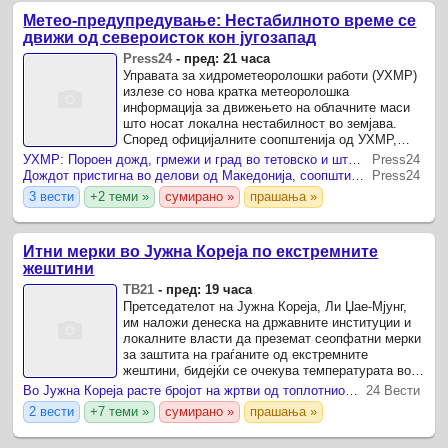
Метео-предупредување: Нестабилното време се
движи од североисток кон југозапад
Press24
-
пред: 21 часа
Управата за хидрометеоролошки работи (УХМР)
излезе со нова кратка метеоролошка
информација за движењето на облачните маси
што носат локална нестабилност во земјава.
Според официјалните соопштенија од УХМР,
регистрирано е преместување на нестабилното
УХМР: Пороен дожд, грмежи и град во тетовско и штипско
Press24
време.
Дождот пристигна во делови од Македонија, соопшти УХМР
Press24
3 вести
+2 теми »
сумирано »
прашања »
Итни мерки во Јужна Кореја по екстремните
жештини
ТВ21
-
пред: 19 часа
Претседателот на Јужна Кореја, Ли Џае-Мјунг,
им наложи денеска на државните институции и
локалните власти да преземат сеопфатни мерки
за заштита на граѓаните од екстремните
жештини, бидејќи се очекува температурата во
Сеул да достигне 39 степени Целзиусови.
Во Јужна Кореја расте бројот на жртви од топлотниот бран
24 Вести
2 вести
+7 теми »
сумирано »
прашања »