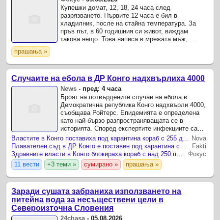
Купешки домат, 12, 18, 24 часа след
разрязването. Първите 12 часа е бил в
хладилник, после на стайна температура. За
пръв път, в 60 годишния си живот, виждам
такова нещо. Това написа в мрежата мъж,
възмутен от качеството на домитите, които е
прашања »
купил.
Случаите на ебола в ДР Конго надхвърлиха 4000
News
-
пред: 4 часа
Броят на потвърдените случаи на ебола в
Демократична република Конго надхвърли 4000,
съобщава Ройтерс. Епидемията е определена
като най-бързо разпространяващата се в
историята. Според експертите инфекциите са
започнали да се разпространяват месеци преди
Властите в Конго поставиха под карантина кораб с 255 души заради съмнения за ебола
Nova
обявяването на ...
Плавателен съд в ДР Конго е поставен под карантина след пет смъртни случая сред пътниците
Fakti
Здравните власти в Конго блокираха кораб с над 250 пътници след смъртни случаи и съмнения за ебола и холера
Фокус
11 вести
+3 теми »
сумирано »
прашања »
Заради сушата забраниха използването на
питейна вода за несъществени цели в
Североизточна Словения
24chasa
-
05.08.2026