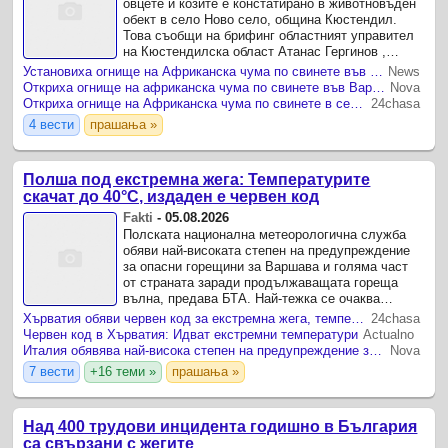
овцете и козите е констатирано в животновъден
обект в село Ново село, община Кюстендил.
Това съобщи на брифинг областният управител
на Кюстендилска област Атанас Гергинов ,
предаде репортер на ФОКУС .
Установиха огнище на Африканска чума по свинете във Варненско
News
Откриха огнище на африканска чума по свинете във Варненско
Nova
Откриха огнище на Африканска чума по свинете в село Гроздьово
24chasa
4 вести
прашања »
Полша под екстремна жега: Температурите
скачат до 40°C, издаден е червен код
Fakti
-
05.08.2026
Полската национална метеорологична служба
обяви най-високата степен на предупреждение
за опасни горещини за Варшава и голяма част
от страната заради продължаващата гореща
вълна, предава БТА. Най-тежка се очаква
ситуацията в югоизточните райони, където
Хърватия обяви червен код за екстремна жега, температурите ще достигнат 40 градуса
24chasa
температурите могат да ...
Червен код в Хърватия: Идват екстремни температури
Actualno
Италия обявява най-висока степен на предупреждение за опасно горещо време във всичките си 27 големи града
Nova
7 вести
+16 теми »
прашања »
Над 400 трудови инцидента годишно в България
са свързани с жегите