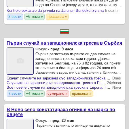
купалиштима. Најновије анализе показују да је
вода на Савском језеру друге, а на купалишту
Лидо треће класе квалитета, док су сви
Kontrole pokazale da je voda na Jarunu i Bundeku izvrsna
Index.hr
контролисани ...
2 вести
+6 теми »
прашања »
Първи случай на западнонилска треска в Сърбия
Фокус
-
пред: 9 часа
Сърбия регистрира първите си два случая на
западнонилска треска тази година. Двама
жители на Белград, на 75 и 82 години, са приети
за лечение в болница, информира 24 часа.mk.
Заразените възрастни са настанени в Клиниката
по инфекциозни и тропически болести в
Скачат случаите на заразени със западнонилска треска в Гърция
Dnes
Белград.
Случаите на заразени със западнонилска треска в Гърция се увеличават
24chasa
Все повече случаи на западнонилска треска в Европа, Гърция е сред най-засегнатите страни
Nova
7 вести
+4 теми »
сумирано »
прашања »
В Ново село констатираха огнище на шарка по
овцете
Фокус
-
пред: 23 мин
Първично възникнало огнище на шарка по