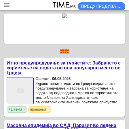
ПРЕДУПРЕДУВАЊА
Итно предупредување за туристите: Забрането е
користење на водата во ова популарно место во
Грција
Glamur
-
06.08.2026
Здравствените власти во Грција издадоа итно
предупредување и забрана за користење на
водата од водоводната мрежа во туристичкото
место Сивири на Халкидики, откако
лабораториските анализи покажале присуство
на микробиолошка контаминација.
+1 тема »
прашања »
Масовна епидемија во САД: Паразит во ледена