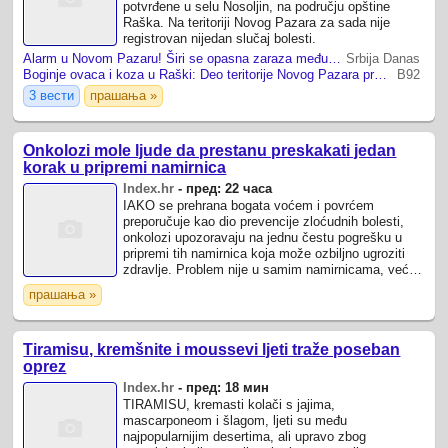
potvrđene u selu Nosoljin, na području opštine
Raška. Na teritoriji Novog Pazara za sada nije
registrovan nijedan slučaj bolesti.
Alarm u Novom Pazaru! Širi se opasna zaraza među životinjama: Hitno sprovedene preventivne mere
Srbija Danas
Boginje ovaca i koza u Raški: Deo teritorije Novog Pazara proglašen ugroženim područjem
B92
3 вести
прашања »
Onkolozi mole ljude da prestanu preskakati jedan
korak u pripremi namirnica
Index.hr
-
пред: 22 часа
IAKO se prehrana bogata voćem i povrćem
preporučuje kao dio prevencije zloćudnih bolesti,
onkolozi upozoravaju na jednu čestu pogrešku u
pripremi tih namirnica koja može ozbiljno ugroziti
zdravlje. Problem nije u samim namirnicama, već u
riziku od infekcija koje nastaju zbog ...
прашања »
Tiramisu, kremšnite i moussevi ljeti traže poseban
oprez
Index.hr
-
пред: 18 мин
TIRAMISU, kremasti kolači s jajima,
mascarponeom i šlagom, ljeti su među
najpopularnijim desertima, ali upravo zbog