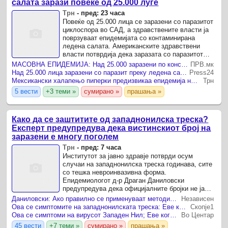
салата зарази повеќе од 25.000 луѓе
Трн
-
пред: 23 часа
Повеќе од 25.000 лица се заразени со паразитот
циклоспора во САД, а здравствените власти ја
поврзуваат епидемијата со контаминирана
ледена салата. Американските здравствени
власти потврдија дека заразата со паразитот
циклоспора се проширила во најмалку 15 сојузни
МАСОВНА ЕПИДЕМИЈА: Над 25.000 заразени по консумирање салата, здравствените власти алармираат за опасен паразит!
ПРВ.мк
држави, а како ...
Над 25.000 лица заразени со паразит преку ледена салата – Аларм во САД
Press24
Мексикански халапењо пиперки предизвикаа епидемија на салмонела во САД
Трн
5 вести
+3 теми »
сумирано »
прашања »
Како да се заштитите од западнонилска треска?
Експерт предупредува дека вистинскиот број на
заразени е многу поголем
Трн
-
пред: 7 часа
Институтот за јавно здравје потврди осум
случаи на западнонилска треска годинава, сите
со тешка невроинвазивна форма.
Епидемиологот д-р Драган Даниловски
предупредува дека официјалните бројки не ја
покажуваат вистинската распространетост на
Даниловски: Ако правилно се применуваат методите на заштита, може да се минимизира ризикот од западнонилска треска
Независен
вирусот.
Ова се симптомите на западнонилската треска: Еве кога треба да посетите лекар
Скопје1
Ова се симптоми на вирусот Западен Нил; Еве кога е време да посетите лекар
Во Центар
45 вести
+7 теми »
сумирано »
прашања »