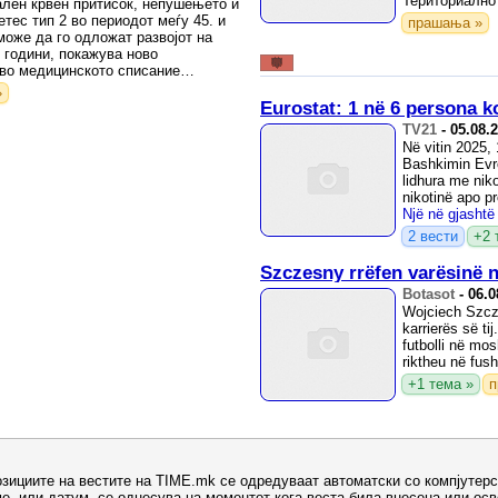
Териториално 
лен крвен притисок, непушењето и
тес тип 2 во периодот меѓу 45. и
прашања »
може да го одложат развојот на
 години, покажува ново
во медицинското списание
»
Eurostat: 1 në 6 persona
TV21
-
05.08.
Në vitin 2025
Bashkimin Evro
lidhura me niko
nikotinë apo pr
2 вести
+2 
Szczesny rrëfen varësinë 
Botasot
-
06.0
Wojciech Szcze
karrierës së ti
futbolli në mo
riktheu në fush
+1 тема »
п
озициите на вестите на TIME.mk се одредуваат автоматски со компјутерс
е, или датум, се однесува на моментот кога веста била внесена или ос