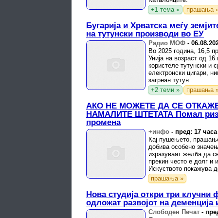
+1 тема »
прашања 
Бугарија и Хрватска меѓу земјит
на тутунски производи во ЕУ
Радио МОФ
-
06.08.20
Во 2025 година, 16,5 п
Унија на возраст од 16
користеле тутунски и с
електронски цигари, ни
загреан тутун.
+2 теми »
прашања 
АКО НЕ МОЖЕТЕ ДА СЕ ОТКАЖЕ
НАМАЛИТЕ ШТЕТАТА Помал ризи
промена
+инфо
-
пред: 17 часа
Кај пушењето, прашањ
добива особено значе
изразуваат желба да се
прекин често е долг и 
Искуството покажува д
секогаш е доволна сама
прашања »
Нова студија откри три клучни 
одложат развојот на деменција 
Слободен Печат
-
пре