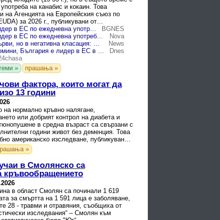
 употреба на канабис и кокаин. Това
и на Агенцията на Европейския съюз по
EUDA) за 2026 г., публикувани от
парламент.
България е лидер в ЕС по ежедневна употреба на тютюневи изделия
BGNES
България е лидер в ЕС по ежедневна употреба на тютюневи изделия
Nova
Отново сме първи, но в негативна класация: България е лидер по употребата на цигари
News
Пушим като комини, България е лидер в ЕС в "тютюневата" класация
Dnes
24chasa
теми »
прашања »
чови фактора, които могат да
изо 13 години
2026
 на нормално кръвно налягане,
нето или добрият контрол на диабета и
тюнопушене в средна възраст са свързани с
лнителни години живот без деменция. Това
бно американско изследване, публикувано в
списание ...
рашања »
учаи в Смолянско са
на кръвообращението
.2026
ина в област Смолян са починали 1 619
та за смъртта на 1 591 лица е заболяване,
те 28 - травми и отравяния, съобщиха от
стически изследвания“ – Смолян към