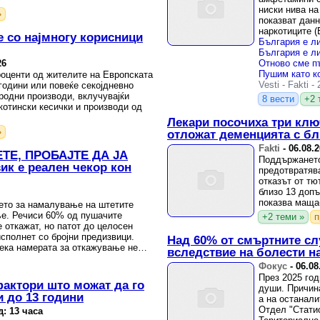
ниски нива на
»
показват данн
наркотиците (
е со најмногу корисници
Европейския 
26
роценти од жителите на Европската
Vesti
-
Fakti
-
 години или повеќе секојдневно
родни производи, вклучувајќи
8 вести
+2 
котински кесички и производи од
Лекари посочиха три клю
»
отложат деменцията с бл
Fakti
-
06.08.
ТЕ, ПРОБАЈТЕ ДА ЈА
Поддържането
к е реален чекор кон
предотвратява
отказът от тю
близо 13 допъ
показва маща
ето за намалување на штетите
медицинското 
ње. Речиси 60% од пушачите
+2 теми »
п
 откажат, но патот до целосен
исполнет со бројни предизвици.
Над 60% от смъртните сл
ека намерата за откажување не
вследствие на болести 
 по ...
Фокус
-
06.08
През 2025 год
фактори што можат да го
души. Причина
и до 13 години
а на останали
Отдел "Стати
д: 13 часа