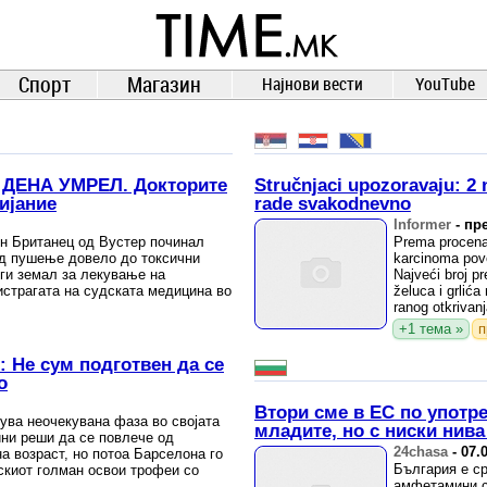
TIME.mk
ВЕСТИ
NEWS
Спорт
Магазин
Најнови вести
YouTube
ДЕНА УМРЕЛ. Докторите
Stručnjaci upozoravaju: 2 
ијание
rade svakodnevno
Informer
-
пре
ен Британец од Вустер починал
Prema procenam
од пушење довело до токсични
karcinoma pove
 ги земал за лекување на
Najveći broj pr
истрагата на судската медицина во
želuca i grlića
ranog otkrivanj
+1 тема »
п
: Не сум подготвен да се
о
Втори сме в ЕС по употр
ва неочекувана фаза во својата
младите, но с ниски нива
ини реши да се повлече од
24chasa
-
07.
а возраст, но потоа Барселона го
България е ср
лскиот голман освои трофеи со
амфетамини ср