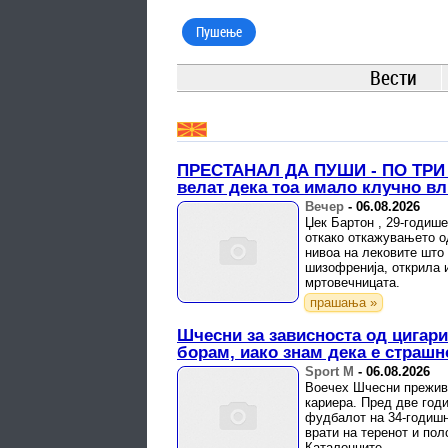
Пушење
Вести
ПРЕСТАНАЛ ДА ПУШИ - ПО ТРИ 
велат дека тоа имало клучно вл
Вечер
-
06.08.2026
Џек Бартон , 29-годиш
откако откажувањето 
нивоа на лековите што
шизофренија, открила 
мртовечницата.
прашања »
Шчесни за зависноста од цигари
борам, иако знам дека е страшн
Sport M
-
06.08.2026
Воечех Шчесни преживу
кариера. Пред две год
фудбалот на 34-годишн
врати на теренот и по
Каталонците.