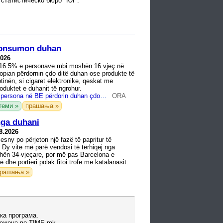
статистическо бюро "Юг“.
 konsumon duhan
2026
, 16.5% e personave mbi moshën 16 vjeç në
pian përdornin çdo ditë duhan ose produkte të
tinën, si cigaret elektronike, qeskat me
oduktet e duhanit të ngrohur.
Një në gjashtë persona në BE përdorin duhan çdo ditë
ORA
теми »
прашања »
nga duhani
8.2026
sny po përjeton një fazë të papritur të
j. Dy vite më parë vendosi të tërhiqej nga
shën 34-vjeçare, por më pas Barcelona e
ë dhe portieri polak fitoi trofe me katalanasit.
рашања »
ка програма.
вежена во TIME.mk