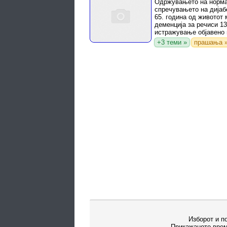
Одржувањето на норма
спречувањето на дијабе
65. година од животот 
деменција за речиси 13
истражување објавено 
„Неуролоџи“.
+3 теми »
прашања 
Изборот и п
Прикажаното врем