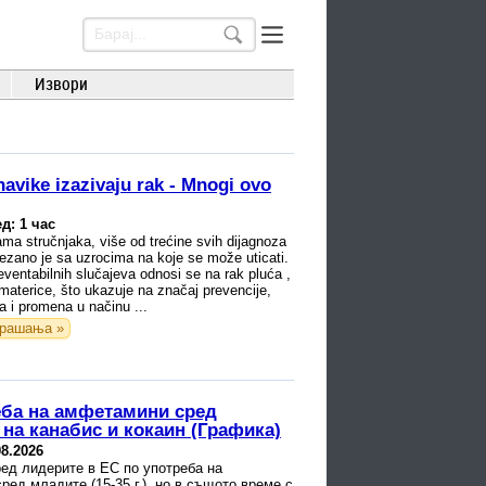
Извори
navike izazivaju rak - Mnogi ovo
д: 1 час
a stručnjaka, više od trećine svih dijagnoza
zano je sa uzrocima na koje se može uticati.
eventabilnih slučajeva odnosi se na rak pluća ,
 materice, što ukazuje na značaj prevencije,
a i promena u načinu ...
рашања »
еба на амфетамини сред
 на канабис и кокаин (Графика)
08.2026
ед лидерите в ЕС по употреба на
ед младите (15-35 г.), но в същото време с