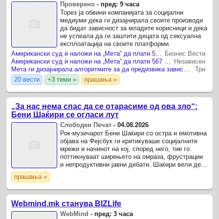
Проверено
-
пред: 9 часа
Торез ја обвини компанијата за социјални
медиуми дека ги дизајнирала своите производи
да бидат зависност за младите корисници и дека
не успеала да ги заштити децата од сексуална
експлоатација на своите платформи.
Американски суд ѝ наложи на „Мета“ да плати 567 милиони долари за штети нанесени на младите
Бизнис Вести
Американски суд ѝ наложи на „Мета“ да плати 567 милиони долари за штети нанесени на младите
Независен
Мета ги дизајнирала алгоритмите за да предизвика зависност, казнета со 567 милиони долари
Трн
20 вести
+3 теми »
прашања »
„За нас нема спас да се отарасиме од ова зло“:
Бени Шаќири се огласи лут
Слободен Печат
-
04.08.2026
Рок-музичарот Бени Шаќири со остра и емотивна
објава на Фејсбук ги критикуваше социјалните
мрежи и начинот на кој, според него, тие го
поттикнуваат ширењето на омраза, фрустрации
и непродуктивни јавни дебати. Шаќири вели дека
ретко пишува на Фејсбук, но овојпат
прашања »
почувствувал ...
Webmind.mk станува BIZLife
WebMind
-
пред: 3 часа