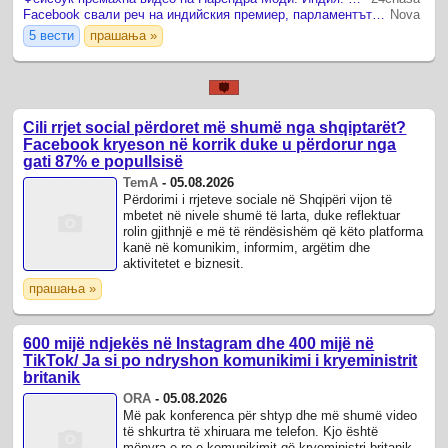
Facebook свали реч на индийския премиер, парламентът поиска извинение от Зукърбърг
Nova
5 вести
прашања »
Cili rrjet social përdoret më shumë nga shqiptarët?
Facebook kryeson në korrik duke u përdorur nga
gati 87% e popullsisë
TemA
-
05.08.2026
Përdorimi i rrjeteve sociale në Shqipëri vijon të
mbetet në nivele shumë të larta, duke reflektuar
rolin gjithnjë e më të rëndësishëm që këto platforma
kanë në komunikim, informim, argëtim dhe
aktivitetet e biznesit.
прашања »
600 mijë ndjekës në Instagram dhe 400 mijë në
TikTok/ Ja si po ndryshon komunikimi i kryeministrit
britanik
ORA
-
05.08.2026
Më pak konferenca për shtyp dhe më shumë video
të shkurtra të xhiruara me telefon. Kjo është
mënyra e re e komunikimit që kryeministri britanik