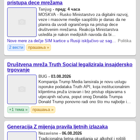
pristupa dece mrežama
Tanjug
-
пред: 4 часа
MOSKVA - Rusko Ministarstvo za digitalni razvoj,
veze i masovne medije saopštilo je danas da ne
planira da uvodi ograničenja na pristup dece
društvenim mrežama. Reakcija Ministarstva
usledila je nakon medijskih navoda da bi
maloletnicima u Rusiji moglo da bude zabranjeno ...
Nove mere za dečje SIM kartice u Rusiji isključivo uz saglasnost roditelja
Politika
2 вести
прашања »
Društvena mreža Truth Social legalizirala insajdersko
trgovanje
BUG
-
03.08.2026
Kompanija Trump Media lansirala je novu uslugu
isporuke podataka Truth API, koja institucionalnim
klijentima pruža izravan i brz pristup objavama s
utjecajnih računa, poput onog Donalda Trumpa
Donald Trump ponovno radi ono što mu najbolje ide
– prodaje.
+1 тема »
прашања »
Generacija Z mijenja pravila ljetnih izlazaka
Nezavisne
-
06.08.2026
Tradicionalna ljetna okupljanja uz alkohol i roštilj