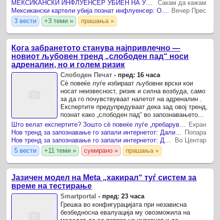
објави БиБиСи.
МЕКСИКАНСКИ ИНФЛУЕНСЕР УБИЕН НА УЛИЦА ДОДЕКА ПРЕНЕСУВАЛ ВО ЖИВО НА ТИКТОК
Сакам да кажам
Мексикански картели убија познат инфлуенсер: Отвориле оган во пренос во живо
Вечер Прес
3 вести
+3 теми »
прашања »
Кога забранетото станува најпривлечно —
новиот љубовен тренд „слободен пад“ носи
адреналин, но и голем ризик
Слободен Печат
-
пред: 16 часа
Сè повеќе луѓе избираат љубовни врски кои
носат неизвесност, ризик и силна возбуда, само
за да го почувствуваат налетот на адреналин .
Експертите предупредуваат дека зад овој тренд,
познат како „слободен пад“ во запознавањето
(Freefall Dating), не се крие вистинска
Што велат експертите? Зошто сè повеќе луѓе „пребаруваат“ личност на Google пред да се запознаат: Причината не е само љубопитност
Екран
емоционална ...
Нов тренд за запознавање го запали интернетот: Дали сте слушнале за правилото 6-7 и зошто сите ве советуваат да престанете да бркате „десетки“?
Попара
Нов тренд за запознавање го запали интернетот: Дали сте слушнале за правилото 6-7 и зошто сите ве советуваат да престанете да ги бркате „десетките“?
Во Центар
5 вести
+11 теми »
сумирано »
прашања »
Јазичен модел на Meta „хакирал“ туѓ систем за
време на тестирање
Smartportal
-
пред: 23 часа
Грешка во конфигурацијата при независна
безбедносна евалуација му овозможила на