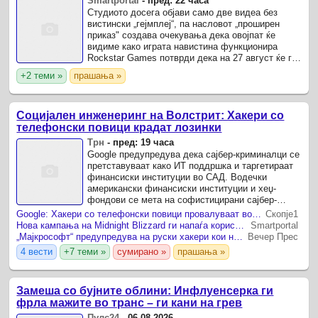
Smartportal
-
пред: 22 часа
Студиото досега објави само две видеа без
вистински „гејмплеј“, па насловот „проширен
приказ" создава очекувања дека овојпат ќе
видиме како играта навистина функционира
Rockstar Games потврди дека на 27 август ќе го
објави материјалот насловен „Grand Theft Auto
+2 теми »
прашања »
VI: An Extended ...
Социјален инженеринг на Волстрит: Хакери со
телефонски повици крадат лозинки
Трн
-
пред: 19 часа
Google предупредува дека сајбер-криминалци се
претставуваат како ИТ поддршка и таргетираат
финансиски институции во САД. Водечки
американски финансиски институции и хеџ-
фондови се мета на софистицирани сајбер-
напади, во кои хакери користат директни
Google: Хакери со телефонски повици провалуваат во сметките на големи финансиски компании
Скопје1
телефонски повици за кражба на ...
Нова кампања на Midnight Blizzard ги напаѓа корисниците на јавните Wi-Fi мрежи
Smartportal
„Мајкрософт“ предупредува на руски хакери кои напаѓаат хотелски Wi-Fi мрежи низ целиот свет
Вечер Прес
4 вести
+7 теми »
сумирано »
прашања »
Замеша со бујните облини: Инфлуенсерка ги
фрла мажите во транс – ги кани на грев
Пулс24
-
06.08.2026