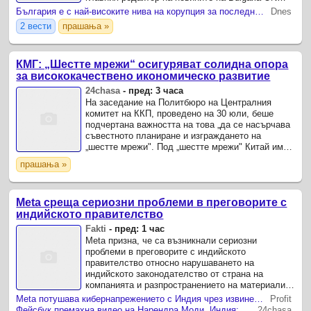
AIR Евгени Генчев, технологиите сами по себе
България е с най-високите нива на корупция за последните 27 години
Dnes
си не са ...
2 вести
прашања »
КМГ: „Шестте мрежи“ осигуряват солидна опора
за висококачествено икономическо развитие
24chasa
-
пред: 3 часа
На заседание на Политбюро на Централния
комитет на ККП, проведено на 30 юли, беше
подчертана важността на това „да се насърчава
съвестното планиране и изграждането на
„шестте мрежи". Под „шестте мрежи" Китай има
предвид мащабна инфраструктурна рамка,
прашања »
включваща водната мрежа, ...
Meta среща сериозни проблеми в преговорите с
индийското правителство
Fakti
-
пред: 1 час
Meta призна, че са възникнали сериозни
проблеми в преговорите с индийското
правителство относно нарушаването на
индийското законодателство от страна на
компанията и разпространението на материали
за сексуално насилие над деца.
Meta потушава кибернапрежението с Индия чрез извинения
Profit
Фейсбук премахна видео на Нарендра Моди. Индия: Зукърбърг да се извини
24chasa