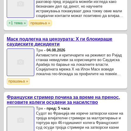
разговор пред зградата можеби изгледа како
безначаен дел од денот, но научните
истражувања покажуваат дека токму овие мали
социјални контакти можат позитивно да влијаат
врз нашето ментално здравје и расположение.
+1 тема »
прашања »
Маск подлегна на цензурата: Х ги блокираше
саудиските дисиденти
Трн
-
04.08.2026
Активистите и критичарите на режимот во Ријад
станаа невидливи за корисниците во Саудиска
Арабија по барање на локалните власти.
Социјалната мрежа Х на Илон Маск воведе
локална гео-блокада за профилите на повеќе
саудиски дисиденти и критичари на режимот.
прашања »
Француски стример почина за време на пренос,
неговите колеги осудени за насилство
Трн
-
пред: 5 часа
Судот во Франција им изрече затворски казни на
тројца влијателни стримери за малтретирање и
тортура врз 46-годишниот колега Францускиот
суд осуди тројца стримери на затворски казни