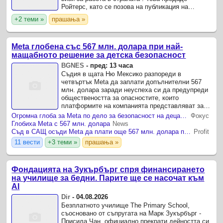
Ройтерс, като се позова на публикация на
консервативното издание The Daily Signal, която
+2 теми »
прашања »
цитира служебна бележка.
Meta глобена със 567 млн. долара при най-
мащабното решение за детска безопасност
BGNES
-
пред: 13 часа
Съдия в щата Ню Мексико разпореди в
четвъртък Meta да заплати допълнителни 567
млн. долара заради неуспеха си да предупреди
обществеността за опасностите, които
платформите на компанията представляват за
децата - решение, определено като най-
Огромна глоба за Meta по дело за безопасност на децата в Интернет
Фокус
мащабното съдебно постановление срещу ...
Глобиха Meta с 567 млн. долара
News
Съд в САЩ осъди Meta да плати още 567 млн. долара по дело за безопасността на децата
Profit
11 вести
+3 теми »
прашања »
Фондацията на Зукърбърг спря финансирането
на училище за бедни. Парите ще се насочат към
AI
Dir
-
04.08.2026
Безплатното училище The Primary School,
съосновано от съпругата на Марк Зукърбърг -
Присила Чан, официално прекрати дейността си,