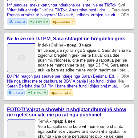
Influencuesi meksikan vritet ndërkohë që ishte live në TikTok
Syri
Vritet influencerja “live” në TikTok. Arrestohet bosi i drogës në Meksikë, viktima e dashura e djalit të tij
Tetovasot
Pranga vr*sësit të blogeres/ Meksikë, urdhëroi vr*sjen një vit më parë të Valeria Marqez
ORA
10 вести
+3 теми »
прашања »
Në krizë me DJ PM, Sara shfaqet në bregdetin grek
IndeksOnline
-
пред: 3 часа
Influencerja e njohur nga Shqipëria, Sara Berisha ka
zgjedhur bregdetin grek për të kaluar disa ditë
pushimi. Ndonëse, ditë më parë u raportua për një
ndarje të mundshme të saj, nga DJ PM, Sara ende
nuk ka bërë as edhe më të voglin reagim sa i përket
këtyre zërave.
DJ PM reagon pas zërave për ndarje nga Sarah Berisha: Edhe mungesa e një përgjigjeje është përgjigje
ORA
Një nga çiftet më të dashura të BBV Albania i jep fund lidhjes
INa
Sarah Berisha dhe DJ PM i kanë dhënë fund lidhjes prej muajsh, zbulohet arsyeja
Sot
9 вести
+1 тема »
прашања »
FOTOT/ Vajzat e showbiz-it shqiptar dhurojnë show
në rrjetet sociale me pozat nga pushimet
TemA
-
пред: 1 ден
Vera ka sjellë edhe këtë vit momente të shumta
nga pushimet e vajzave të showbiz-it shqiptar. Të
shumta kanë qenë personazhet publike që kanë