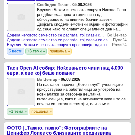
Слободен Печат
-
05.08.2026
Бруклин Бекам и неговата сопруга Никола Пелц
ја одбележаа првата годишнина од
обновувањето на нивните брачни завети.
Двојката сподели емотивни објави и фотографии
од себе како го слават специјалниот ден на
Инстаграм, пренесува „Пипл“ . – Среќна
Додека неговото семејство се распаѓа, тој слави со својата сакана: Ова е новиот скандал на младиот Бекам
Во Центар
годишнина Никола.
Додека неговото семејство се распаѓа, тој слави со својата сакана: Ова е новиот скандал на младиот Бекам
Пулс24
Бруклин Бекам и неговата сопруга прославија годишна од брачните заве
Press24
5 вести
+3 теми »
прашања »
Таен Open Al собир: Ноќевањето чини над 4.000
евра, а еве кој беше поканет
Во Центар
-
06.08.2026
На настанот наречен „Летен клуб“, учесниците
присуствуваа на работилници за употреба на
нови алатки за отворена вештачка
интелигенција, како и на активности како што се
вечери со локални состојки, сликање и
пчеларство, објавува TechCrunch.
+1 тема »
прашања »
ФОТО | „Тажно, тажно“: Фотографиите на
Џенифер Лопез со близнаците предизвика