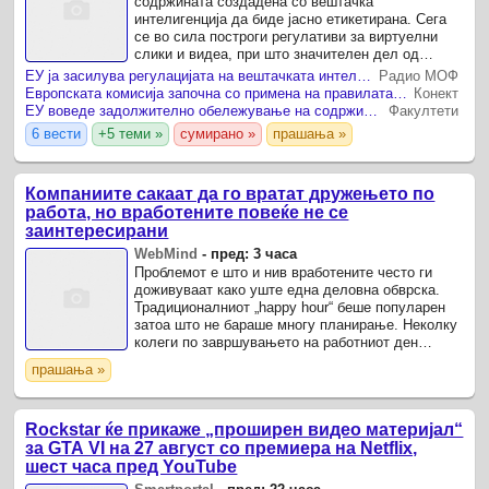
содржината создадена со вештачка
интелигенција да биде јасно етикетирана. Сега
се во сила построги регулативи за виртуелни
слики и видеа, при што значителен дел од
содржината создадена со помош на вештачка
ЕУ ја засилува регулацијата на вештачката интелигенција со новите правила за транспарентност
Радио МОФ
интелигенција (AI) сега ...
Европската комисија започна со примена на правилата за означување на AI содржини
Конект
ЕУ воведе задолжително обележување на содржините создадени со вештачка интелигенција
Факултети
6 вести
+5 теми »
сумирано »
прашања »
Компаниите сакаат да го вратат дружењето по
работа, но вработените повеќе не се
заинтересирани
WebMind
-
пред: 3 часа
Проблемот е што и нив вработените често ги
доживуваат како уште една деловна обврска.
Традиционалниот „happy hour“ беше популарен
затоа што не бараше многу планирање. Неколку
колеги по завршувањето на работниот ден
спонтано ќе се договореа да одат во блискиот
прашања »
бар, каде попустите ...
Rockstar ќе прикаже „проширен видео материјал“
за GTA VI на 27 август со премиера на Netflix,
шест часа пред YouTube