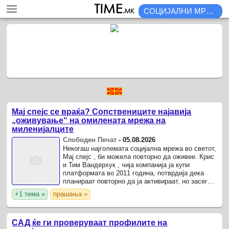
СОЦИЈАЛНИ МРЕЖИ
Мај спејс се враќа? Сопствениците најавија
„оживување“ на омилената мрежа на
миленијалците
Слободен Печат
-
05.08.2026
Некогаш најголемата социјална мрежа во светот,
Мај спејс , би можела повторно да оживее. Крис
и Тим Вандерхук , чија компанија ја купи
платформата во 2011 година, потврдија дека
планираат повторно да ја активираат, но засега
не откриваат кога тоа ќе се случи и како ќе
+1 тема »
прашања »
изгледа ...
САД ќе ги проверуваат профилите на