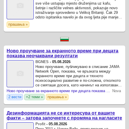
sve više ustupaju mjesto druženjima uz kafu,
šetnje i različite velnes aktivnosti, pokazuje novo
istraživanje sprovedeno u Velikoj Britaniji. Čak 29
odsto ispitanika navelo je da ovog ljeta pije manje
alkohola nego prethodnih ...
прашања »
Ново проучване за екранното време при децата
показва неочаквани резултати
BGNES
-
05.08.2026
Ново проучване, публикувано в списание JAMA
Network Open, показва, че връзката между
екранното време при децата и тяхното
психосоциално развитие е по-сложна, отколкото
се смяташе досега, като начинът на използване
на екраните изглежда има по-голямо значение от
Ново проучване за екранното време при децата показва неочаквани резултати
Nova
общото прекарано с ...
2 вести
+2 теми »
прашања »
Дезинформацията не се интересува от вашите
факти – затова започнете с промяна на нагласите
Profit
-
05.08.2026
През 2011 г. Чарли Вийч, привърженик на