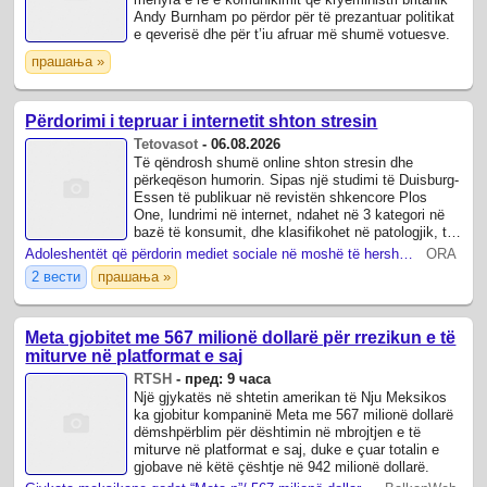
Andy Burnham po përdor për të prezantuar politikat
e qeverisë dhe për t’iu afruar më shumë votuesve.
прашања »
Përdorimi i tepruar i internetit shton stresin
Tetovasot
-
06.08.2026
Të qëndrosh shumë online shton stresin dhe
përkeqëson humorin. Sipas një studimi të Duisburg-
Essen të publikuar në revistën shkencore Plos
One, lundrimi në internet, ndahet në 3 kategori në
bazë të konsumit, dhe klasifikohet në patologjik, të
rrezikshëm dhe jo problematik.
Adoleshentët që përdorin mediet sociale në moshë të hershme kanë performancë më të keqe në disa lëndë
ORA
2 вести
прашања »
Meta gjobitet me 567 milionë dollarë për rrezikun e të
miturve në platformat e saj
RTSH
-
пред: 9 часа
Një gjykatës në shtetin amerikan të Nju Meksikos
ka gjobitur kompaninë Meta me 567 milionë dollarë
dëmshpërblim për dështimin në mbrojtjen e të
miturve në platformat e saj, duke e çuar totalin e
gjobave në këtë çështje në 942 milionë dollarë.