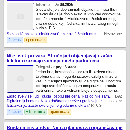
Informer
-
06.08.2026
Stevandić je video-snimak objavio na mreži Iks i
istakao da ga je dobio ekskluzivno kao odgovor na
političke napade. '' Ekskluzivno: Poslali mi moji,
zna se dobro koji. Od srca im hvala, zbog mnogih
budala. P.S.
Stevandić objavio "ekskluzivni" snimak: "Poslali mi moji, zna se dobro koji"
Nezavisne
2 вести
прашања »
Nije uvek prevara: Stručnjaci objašnjavaju zašto
telefoni izazivaju sumnju među partnerima
Telegraf
-
пред: 3 часа
Jedan lajk, kasnonoćna poruka ili skriven ekran
telefona danas mogu da izazovu ozbiljnu krizu u
vezi. Stručnjaci upozoravaju da digitalna ljubomora
postaje sve češći razlog za nesporazume među
partnerima, iako u velikom broju slučajeva nema
stvarne prevare.
Zašto sve više ljudi "gugla" osobu pre dejta: Razlog nije samo znatiželja
B92
Digitalna ljubomora: Kako društvene mreže ugrožavaju moderne veze?
Index.hr
Istraživanje: Zašto sve vrijeme gledamo u ekran?
RTCG
4 вести
+15 теми »
прашања »
Rusko ministarstvo: Nema planova za ograničavanje