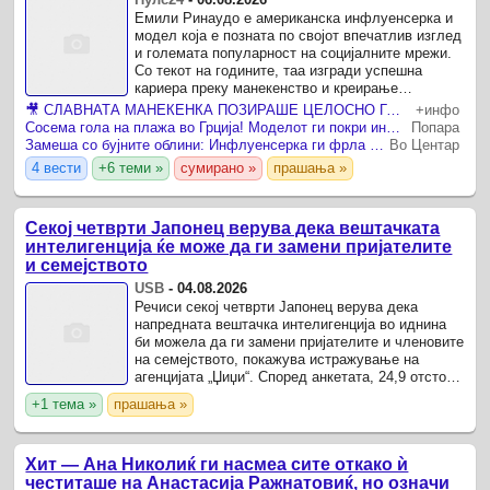
Емили Ринаудо е американска инфлуенсерка и
модел која е позната по својот впечатлив изглед
и големата популарност на социјалните мрежи.
Со текот на годините, таа изгради успешна
кариера преку манекенство и креирање
содржини за интернет, стекнувајќи бројни
🎥 СЛАВНАТА МАНЕКЕНКА ПОЗИРАШЕ ЦЕЛОСНО ГОЛА НА ОДМОР ВО ГРЦИЈА Емили Ратајковски повторно ги помести границите со провокативните фотографии
+инфо
следбеници низ целиот ...
Сосема гола на плажа во Грција! Моделот ги покри интимните делови само со чаша вино!
Попара
Замеша со бујните облини: Инфлуенсерка ги фрла мажите во транс – ги кани на грев
Во Центар
4 вести
+6 теми »
сумирано »
прашања »
Секој четврти Јапонец верува дека вештачката
интелигенција ќе може да ги замени пријателите
и семејството
USB
-
04.08.2026
Речиси секој четврти Јапонец верува дека
напредната вештачка интелигенција во иднина
би можела да ги замени пријателите и членовите
на семејството, покажува истражување на
агенцијата „Џиџи“. Според анкетата, 24,9 отсто
од испитаниците сметаат дека тоа е можно,
+1 тема »
прашања »
додека 65,1 отсто ...
Хит — Ана Николиќ ги насмеа сите откако ѝ
честиташе на Анастасија Ражнатовиќ, но означи