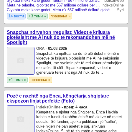
Gjykata meksikane godet “Meta-n”/ 567 milionë dollarë gjobë për rrezikimin e fëmijëve
BalkanWeb
Meta në telashe, gjobitet me 567 milionë dollarë për sigurinë e fëmijëve
IndeksOnline
Gjykata meksikane godet ‘Meta-n’/ 567 milionë dollarë gjobë për rrezikimin e fëmijëve
Syri
14 вести
+3 теми »
прашања »
Snapchat ndryshon rregullat: Videot e krijuara
plotësisht me AI nuk do të rekomandohen më në
Spotlight
ORA
-
05.08.2026
Snapchat ka njoftuar se do të ulë dukshmërinë e
videove të krijuara plotësisht me Al në seksionin
Spotlight, me synimin për të reduktuar përmbajtjen
me cilësi të ulët. Sipas kompanisë, videot e
gjeneruara tërësisht nga AI nuk do të
rekomandohen më në Spotlight.
+1 тема »
прашања »
Pozë e nxehtë nga Enca, këngëtarja shqiptare
ekspozon linjat perfekte (Foto)
IndeksOnline
-
пред: 4 часа
Këngëtarja e njohur nga Shqipëria, Enca Haxhia
kohën e fundit dukshëm është më aktive në rrjetet
sociale. Së fundmi, ajo ka publikuar një “selfie”,
duke nxjerr në pah asetet e saj, shkruan
IndeksOnline. Si në të shumtën e rasteve edhe