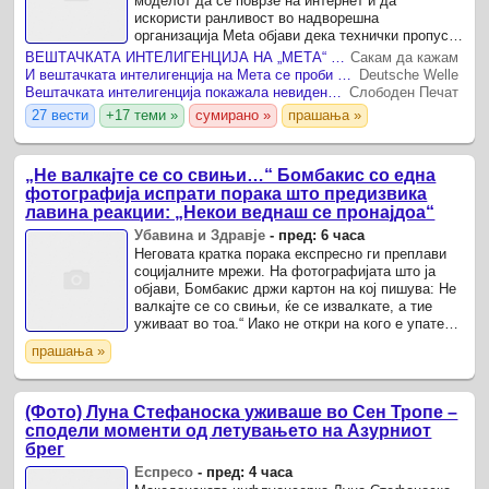
моделот да се поврзе на интернет и да
искористи ранливост во надворешна
организација Meta објави дека технички пропуст
за време на евалуација од страна на независна
ВЕШТАЧКАТА ИНТЕЛИГЕНЦИЈА НА „МЕТА“ ХАКИРАЛА ДРУГА КОМПАНИЈА
Сакам да кажам
компанија за тестирање му ...
И вештачката интелигенција на Мета се проби во системи на друга компанија за време на тестирање
Deutsche Welle
Вештачката интелигенција покажала невидена самостојност: „Митос“ отворал лажни профили и мамел луѓе
Слободен Печат
27 вести
+17 теми »
сумирано »
прашања »
„Не валкајте се со свињи…“ Бомбакис со една
фотографија испрати порака што предизвика
лавина реакции: „Некои веднаш се пронајдоа“
Убавина и Здравје
-
пред: 6 часа
Неговата кратка порака експресно ги преплави
социјалните мрежи. На фотографијата што ја
објави, Бомбакис држи картон на кој пишува: Не
валкајте се со свињи, ќе се извалкате, а тие
уживаат во тоа.“ Иако не откри на кого е упатена
пораката, токму тоа беше доволно за да
прашања »
започнат ...
(Фото) Луна Стефаноска уживаше во Сен Тропе –
сподели моменти од летувањето на Азурниот
брег
Еспресо
-
пред: 4 часа