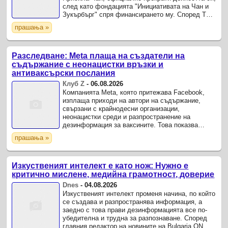
след като фондацията "Инициативата на Чан и
Зукърбърг" спря финансирането му. Според The
Wall Street Journal решението е част от по-
прашања »
широка промяна в ...
Разследване: Meta плаща на създатели на
съдържание с неонацистки връзки и
антиваксърски послания
Клуб Z
-
06.08.2026
Компанията Meta, която притежава Facebook,
изплаща приходи на автори на съдържание,
свързани с крайнодесни организации,
неонацистки среди и разпространение на
дезинформация за ваксините. Това показва
разследване на австралийската медия ABC
прашања »
News Verify.
Изкуственият интелект е като нож: Нужно е
критично мислене, медийна грамотност, доверие
Dnes
-
04.08.2026
Изкуственият интелект променя начина, по който
се създава и разпространява информация, а
заедно с това прави дезинформацията все по-
убедителна и трудна за разпознаване. Според
главния редактор на новините на Bulgaria ON