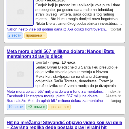
BUG
-
06.08.2026
Čovjek koji je prodao istu aplikaciju dva puta i time
se obogatio, pa godinu dana radio na tehničkoj
strani bivšeg Twittera, sada odlazi s tog radnog
mjesta – što bi mu moglo donijeti novo bogatstvo
Nikitu Biera , američkog poduzetnika i investitora,
na našim se stranicama ...
Nakon nešto više od godinu dana iz X-a odlazi kontroverzni voditelj proizvoda
tportal
2 вести
прашања »
Meta mora platiti 567 milijuna dolara: Nanosi štetu
mentalnom zdravlju djece
tportal
-
пред: 10 часа
Sudac Bryan Biedscheid u Santa Feu presudio je
da je tvrtka stvorila javnu smetnju u Novom
Meksiku , stavljajući se na stranu državnog
odvjetnika Raúla Torreza, demokrata. Torrez je
optužio tvrtku društvenih medija da je dizajnirala
svoje proizvode kako bi izazvala ovisnost kod ...
Meta mora uplatiti 567 milijuna dolara u fond za mentalno zdravlje djece
Index.hr
Facebook i Instagram moraju platiti 567 milijuna dolara za mentalno zdravlje tinejdžera
24sata.hr
Sud naložio Meti da uplati 567 miliona dolara za mentalno zdravlje dece
Tanjug
19 вести
+3 теми »
прашања »
Hit na mrežama! Stevandić objavio video koji svi dele
– Završna replika dede postala pravi viralni hit