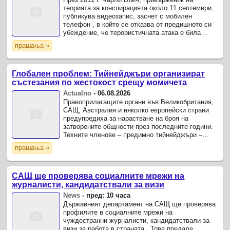
теорията за конспирацията около 11 септември,
публикува видеозапис, заснет с мобилен
телефон , в който се отказва от предишното си
убеждение, че терористичната атака е била
„вътрешна работа“.
прашања »
Глобален проблем: Тийнейджъри организират
състезания по жестокост срещу момичета
Actualno
-
06.08.2026
Правоприлагащите органи във Великобритания,
САЩ, Австралия и няколко европейски страни
предупредиха за нарастване на броя на
затворените общности през последните години.
Техните членове – предимно тийнейджъри –
координират тормоз, сексуално насилие ,
прашања »
изнудване и малтретиране на ...
САЩ ще проверява социалните мрежи на
журналисти, кандидатствали за визи
News
-
пред: 10 часа
Държавният департамент на САЩ ще проверява
профилите в социалните мрежи на
чуждестранни журналисти, кандидатствали за
визи за работа в страната . Това предаде