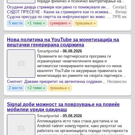
поради физичко и психичко малтретирање на
нивниот 46-годишен колега Жан-Пјер Адам, кој
Осудени двајца стримери кои јавно го понижувале инфлуенсерот што почина за време на лајв
Скопје1
минатата ...
СУДОТ ПРЕСЕЧЕ - Казни за стримерите кои го исмеваа инфлуенсерот пред да почине
Вечер
Судска пресуда по смртта на инфлуенсерот во живо: Двајца стримери казнети поради шокантното однесување пред камера!
ПРВ.мк
5 вести
+1 тема »
сумирано »
прашања »
Нова политика на YouTube за монетизација на
вештачки генерирана содржина
Smartportal
-
06.08.2026
Промените во партнерската програма ги
ограничуваат неавтентичните видеа и
автоматски генерираните материјали со низок
квалитет YouTube ги ажурираше правилата за
монетизација во рамките на својата партнерска
програма, со цел да го регулира приливот на
Снепчет: Даваме приоритет на автентична содржина создадена од луѓе
Независен
видеа создадени со вештачка ...
2 вести
+2 теми »
прашања »
Signal доби можност за поврзување на повеќе
мобилни уреди одеднаш
Smartportal
-
05.08.2026
Апликацијата исто така стана достапна и за
Android таблет компјутерите, како резултат на
работата на организацијата поради популарноста