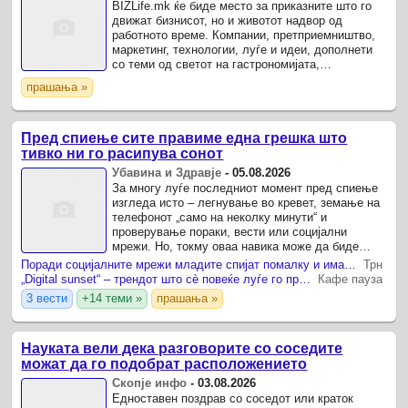
BIZLife.mk ќе биде место за приказните што го
движат бизнисот, но и животот надвор од
работното време. Компании, претприемништво,
маркетинг, технологии, луѓе и идеи, дополнети
со теми од светот на гастрономијата,
патувањата, културата и современиот начин на
прашања »
живот.
Пред спиење сите правиме една грешка што
тивко ни го расипува сонот
Убавина и Здравје
-
05.08.2026
За многу луѓе последниот момент пред спиење
изгледа исто – легнување во кревет, земање на
телефонот „само на неколку минути“ и
проверување пораки, вести или социјални
мрежи. Но, токму оваа навика може да биде
една од причините зошто потешко заспиваме и
Поради социјалните мрежи младите спијат помалку и имаат послаби резултати во училиште
Трн
зошто наутро се будиме ...
„Digital sunset“ – трендот што сè повеќе луѓе го прифаќаат за подобар сон
Кафе пауза
3 вести
+14 теми »
прашања »
Науката вели дека разговорите со соседите
можат да го подобрат расположението
Скопје инфо
-
03.08.2026
Едноставен поздрав со соседот или краток