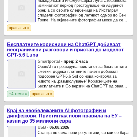
Македонската инфлуенсерка Луна Стефаноска
изминатиот период престојуваше на Азурниот
брег, а со своите следбеници на Инстаграм
сподели фотографии од летниот одмор во Сен
Тропе. На објавените фотографии може да се
види како ужива во сончевите денови покрај
прашања »
морето, посетува ...
Бесплатните корисници на ChatGPT добиваат
неограничени разговори и пристап до моделот
GPT-5.6 Luna
Smartportal
-
пред: 2 часа
OpenAI го проширува пристапот за бесплатните
сметки, додека платените пакети добиваат
подобрен GPT-5.6 Sol со нова контрола за
нивото на „размислување“ Корисниците на
бесплатните и Go верзии на ChatGPT од оваа
недела го добиваат моделот GPT-5.6 Luna како
+4 теми »
прашања »
стандарден модел.
Крај на необележаните AI фотографии и
дипфејкови: Пристигнаа нови правила на ЕУ –
казни до 35 милиони евра
USB
-
06.08.2026
Стапија во сила нови регулативи, со кои се бара