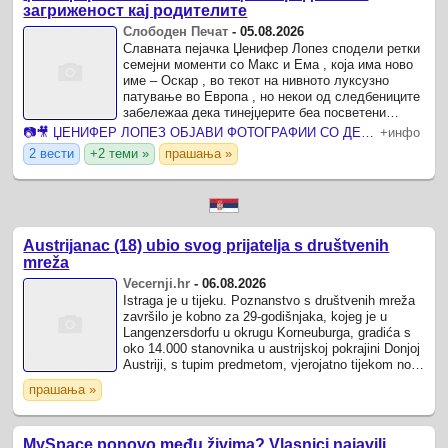
загриженост кај родителите
Слободен Печат
-
05.08.2026
Славната пејачка Џенифер Лопез сподели ретки
семејни моменти со Макс и Ема , која има ново
име – Оскар , во текот на нивното луксузно
патување во Европа , но некои од следбениците
забележаа дека тинејџерите беа посветени
исклучиво на своите мобилни телефони и
📷🎥 ЏЕНИФЕР ЛОПЕЗ ОБЈАВИ ФОТОГРАФИИ СО ДЕЦАТА ОД ОДМОРОТ ВО ИТАЛИЈА Додека мајка им ужива во убавините на земјата, близнаците гледаат во телефоните
+инфо
слушалки за време ...
2 вести
+2 теми »
прашања »
Austrijanac (18) ubio svog prijatelja s društvenih
mreža
Vecernji.hr
-
06.08.2026
Istraga je u tijeku. Poznanstvo s društvenih mreža
završilo je kobno za 29-godišnjaka, kojeg je u
Langenzersdorfu u okrugu Korneuburga, gradića s
oko 14.000 stanovnika u austrijskoj pokrajini Donjoj
Austriji, s tupim predmetom, vjerojatno tijekom noći
sa srijede na četvrtak, ...
прашања »
MySpace ponovo među živima? Vlasnici najavili