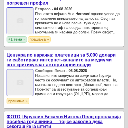
погрешен профил
Еспресо
-
04.08.2026
Познатата пејачка Ана Николиќ одново успеа да
го привлече вниманието на јавноста. Овој пат
причината не е нова песна, туку еден
симпатичен гаф на социјалните мрежи кој
многумина ги насмеа до солзи. Преку својот
профил на Инстаграм, пејачката упати честитка
+1 тема »
прашања »
до Анастасија ...
Цензура по нарачка: платеници за 5.000 долари
ги саботираат интернет-каналите на медиуми
што критикуваат авторитарни влади
Слободен Печат
-
06.08.2026
Независните медиуми во земји како Грузија
често се соочуваат со автократски власти. Но,
минатата недела центарот „Монитори“, член на
Проектот за известување за организиран
криминал и корупција (ОЦЦРП), морал да
побара помош од технолошкиот гигант „Јутјуб“ за
прашања »
да се одбрани од ...
ФОТО | Бруклин Бекам и Никола Пелц прославија
посебна годишнина — тој се заколна дека
секогаш ќе ја штити