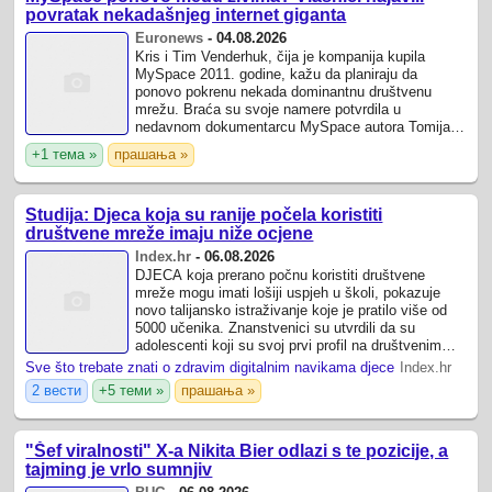
povratak nekadašnjeg internet giganta
Euronews
-
04.08.2026
Kris i Tim Venderhuk, čija je kompanija kupila
MySpace 2011. godine, kažu da planiraju da
ponovo pokrenu nekada dominantnu društvenu
mrežu. Braća su svoje namere potvrdila u
nedavnom dokumentarcu MySpace autora Tomija
Avalonea, iako još nisu objavili kada će do
+1 тема »
прашања »
ponovnog ...
Studija: Djeca koja su ranije počela koristiti
društvene mreže imaju niže ocjene
Index.hr
-
06.08.2026
DJECA koja prerano počnu koristiti društvene
mreže mogu imati lošiji uspjeh u školi, pokazuje
novo talijansko istraživanje koje je pratilo više od
5000 učenika. Znanstvenici su utvrdili da su
adolescenti koji su svoj prvi profil na društvenim
mrežama otvorili s 11 godina kasnije ...
Sve što trebate znati o zdravim digitalnim navikama djece
Index.hr
2 вести
+5 теми »
прашања »
"Šef viralnosti" X-a Nikita Bier odlazi s te pozicije, a
tajming je vrlo sumnjiv