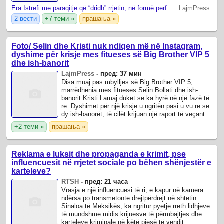
këtë herë, Enca duket kaq provokative.
Era Istrefi me paraqitje që “dridh” rrjetin, në formë perfekte ekspozon linjat trupore
LajmPress
2 вести
+7 теми »
прашања »
Foto/ Selin dhe Kristi nuk ndiqen më në Instagram,
dyshime për krisje mes fitueses së Big Brother VIP 5
dhe ish-banorit
LajmPress
-
пред: 37 мин
Disa muaj pas mbylljes së Big Brother VIP 5,
marrëdhënia mes fitueses Selin Bollati dhe ish-
banorit Kristi Lamaj duket se ka hyrë në një fazë të
re. Dyshimet për një krisje u ngritën pasi u vu re se
dy ish-banorët, të cilët krijuan një raport të veçantë
brenda shtëpisë, nuk e ...
+2 теми »
прашања »
Reklama e luksit dhe propaganda e krimit, pse
influencuesit në rrjetet sociale po bëhen shënjestër e
karteleve?
RTSH
-
пред: 21 часа
Vrasja e një influencuesi të ri, e kapur në kamera
ndërsa po transmetonte drejtpërdrejt në shtetin
Sinaloa të Meksikës, ka ngritur pyetje rreth lidhjeve
të mundshme midis krijuesve të përmbajtjes dhe
karteleve kriminale në këtë pjesë të vendit .