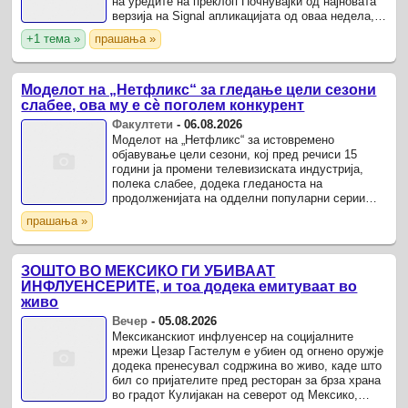
на уредите на преклоп Почнувајќи од најновата
верзија на Signal апликацијата од оваа недела,
корисниците добиваат можност да ја поврзат ...
+1 тема »
прашања »
Моделот на „Нетфликс“ за гледање цели сезони
слабее, ова му е сѐ поголем конкурент
Факултети
-
06.08.2026
Моделот на „Нетфликс“ за истовремено
објавување цели сезони, кој пред речиси 15
години ја промени телевизиската индустрија,
полека слабее, додека гледаноста на
продолженијата на одделни популарни серии
значително опаѓа, а „Јутјуб“ презема сè поголем
прашања »
дел од вниманието на ...
ЗОШТО ВО МЕКСИКО ГИ УБИВААТ
ИНФЛУЕНСЕРИТЕ, и тоа додека емитуваат во
живо
Вечер
-
05.08.2026
Мексиканскиот инфлуенсер на социјалните
мрежи Цезар Гастелум е убиен од огнено оружје
додека пренесувал содржина во живо, каде што
бил со пријателите пред ресторан за брза храна
во градот Кулијакан на северот од Мексико,