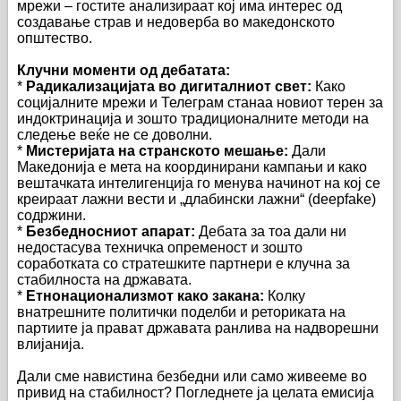
мрежи – гостите анализираат кој има интерес од
создавање страв и недоверба во македонското
општество.
Клучни моменти од дебатата:
*
Радикализацијата во дигиталниот свет:
Како
социјалните мрежи и Телеграм станаа новиот терен за
индоктринација и зошто традиционалните методи на
следење веќе не се доволни.
*
Мистеријата на странското мешање:
Дали
Македонија е мета на координирани кампањи и како
вештачката интелигенција го менува начинот на кој се
креираат лажни вести и „длабински лажни“ (deepfake)
содржини.
*
Безбедносниот апарат:
Дебата за тоа дали ни
недостасува техничка опременост и зошто
соработката со стратешките партнери е клучна за
стабилноста на државата.
*
Етнонационализмот како закана:
Колку
внатрешните политички поделби и реториката на
партиите ја прават државата ранлива на надворешни
влијанија.
Дали сме навистина безбедни или само живееме во
привид на стабилност? Погледнете ја целата емисија