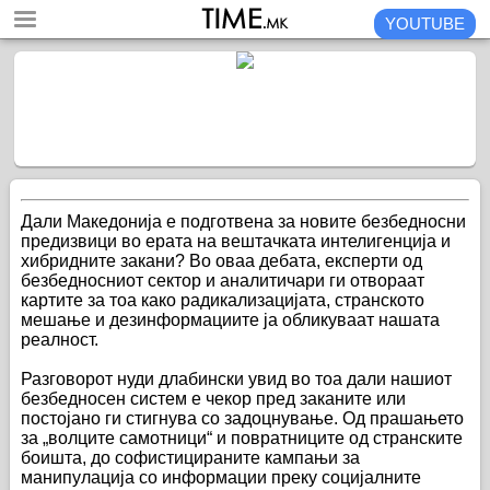
YOUTUBE
Дали Македонија е подготвена за новите безбедносни
предизвици во ерата на вештачката интелигенција и
хибридните закани? Во оваа дебата, експерти од
безбедносниот сектор и аналитичари ги отвораат
картите за тоа како радикализацијата, странското
мешање и дезинформациите ја обликуваат нашата
реалност.
Разговорот нуди длабински увид во тоа дали нашиот
безбедносен систем е чекор пред заканите или
постојано ги стигнува со задоцнување. Од прашањето
за „волците самотници“ и повратниците од странските
боишта, до софистицираните кампањи за
манипулација со информации преку социјалните