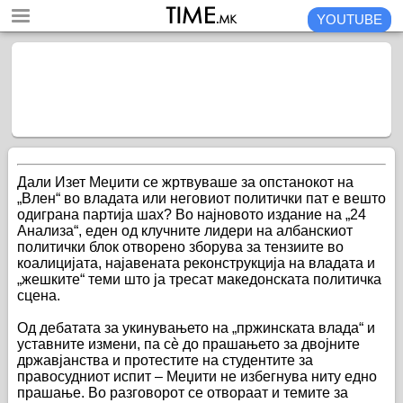
YOUTUBE
Дали Изет Меџити се жртвуваше за опстанокот на
„Влен“ во владата или неговиот политички пат е вешто
одиграна партија шах? Во најновото издание на „24
Анализа“, еден од клучните лидери на албанскиот
политички блок отворено зборува за тензиите во
коалицијата, најавената реконструкција на владата и
„жешките“ теми што ја тресат македонската политичка
сцена.
Од дебатата за укинувањето на „пржинската влада“ и
уставните измени, па сè до прашањето за двојните
државјанства и протестите на студентите за
правосудниот испит – Меџити не избегнува ниту едно
прашање. Во разговорот се отвораат и темите за