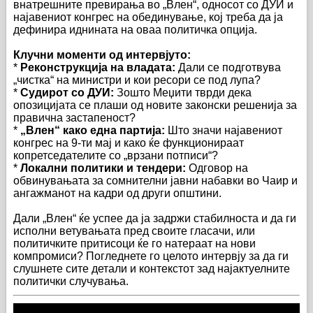
внатрешните превирања во „Влен“, односот со ДУИ и
најавениот конгрес на обединување, кој треба да ја
дефинира иднината на оваа политичка опција.
Клучни моменти од интервјуто:
*
Реконструкција на владата:
Дали се подготвува
„чистка“ на министри и кои ресори се под лупа?
*
Судирот со ДУИ:
Зошто Меџити тврди дека
опозицијата се плаши од новите законски решенија за
правична застапеност?
*
„Влен“ како една партија:
Што значи најавениот
конгрес на 9-ти мај и како ќе функционираат
копретседателите со „врзани потписи“?
*
Локални политики и тендери:
Одговор на
обвинувањата за сомнителни јавни набавки во Чаир и
ангажманот на кадри од други општини.
Дали „Влен“ ќе успее да ја задржи стабилноста и да ги
исполни ветувањата пред своите гласачи, или
политичките притисоци ќе го натераат на нови
компромиси? Погледнете го целото интервју за да ги
слушнете сите детали и контекстот зад најактуелните
политички случувања.