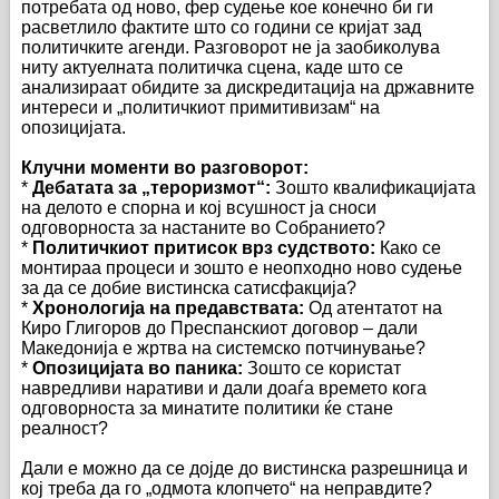
потребата од ново, фер судење кое конечно би ги
расветлило фактите што со години се кријат зад
политичките агенди. Разговорот не ја заобиколува
ниту актуелната политичка сцена, каде што се
анализираат обидите за дискредитација на државните
интереси и „политичкиот примитивизам“ на
опозицијата.
Клучни моменти во разговорот:
*
Дебатата за „тероризмот“:
Зошто квалификацијата
на делото е спорна и кој всушност ја сноси
одговорноста за настаните во Собранието?
*
Политичкиот притисок врз судството:
Како се
монтираа процеси и зошто е неопходно ново судење
за да се добие вистинска сатисфакција?
*
Хронологија на предавствата:
Од атентатот на
Киро Глигоров до Преспанскиот договор – дали
Македонија е жртва на системско потчинување?
*
Опозицијата во паника:
Зошто се користат
навредливи наративи и дали доаѓа времето кога
одговорноста за минатите политики ќе стане
реалност?
Дали е можно да се дојде до вистинска разрешница и
кој треба да го „одмота клопчето“ на неправдите?