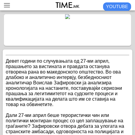
YOUTUBE
Девет години по случувањата од 27-ми април,
прашањето за вистината и правдата останува
отворена рана во македонското општество. Во ова
длабоко и аналитично интервју, безбедносниот
аналитичар Воислав Зафировски ја анализира
хронологијата на настаните, поставувајќи сериозни
прашања за легитимитетот на судските процеси и
квалификацијата на делата што им се ставија на
товар на обвинетите.
Дали 27-ми април беше терористички чин или
политички монтиран процес со цел заплашување на
граѓаните? Зафировски отвора дебата за улогата на
странските амбасади, одговорноста на полицијата и