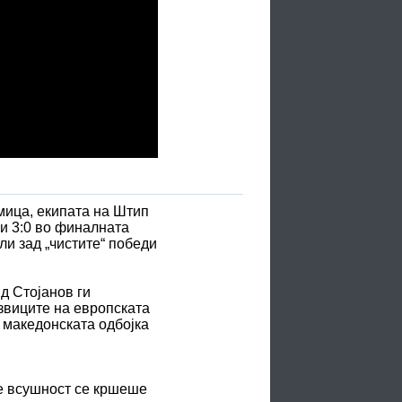
мица, екипата на Штип
ни 3:0 во финалната
ли зад „чистите“ победи
д Стојанов ги
звиците на европската
и македонската одбојка
де всушност се кршеше