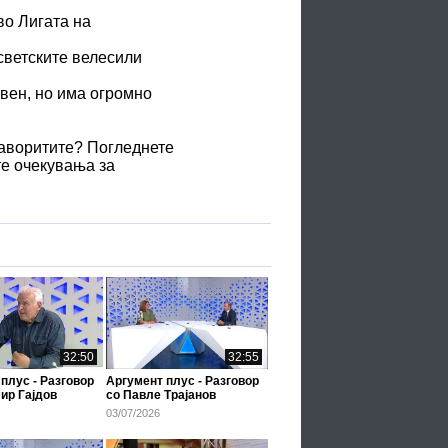
во Лигата на
светските велесили
овен, но има огромно
фаворитите? Погледнете
те очекувања за
32:50
32:55
плус - Разговор
Аргумент плус - Разговор
ир Гајдов
со Павле Трајанов
03/07/2026