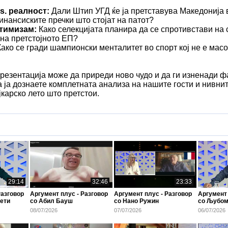
s. реалност:
Дали Штип УГД ќе ја претставува Македонија 
нансиските пречки што стојат на патот?
тимизам:
Како селекцијата планира да се спротивстави на 
 на претстојното ЕП?
ако се гради шампионски менталитет во спорт кој не е мас
резентација може да приреди ново чудо и да ги изненади 
да ја дознаете комплетната анализа на нашите гости и нивни
јкарско лето што претстои.
29:14
32:46
23:33
Разговор
Аргумент плус - Разговор
Аргумент плус - Разговор
Аргумент 
ети
со Абил Бауш
со Нано Ружин
со Љубом
08/07/2026
07/07/2026
06/07/2026