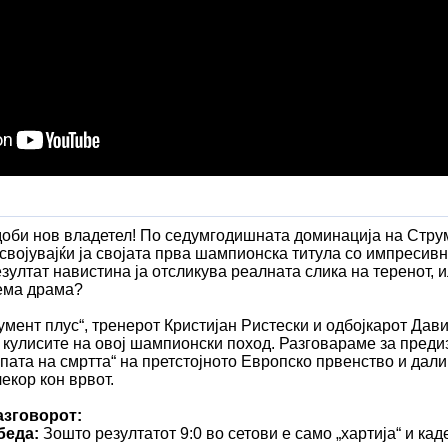
доби нов владетел! По седумгодишната доминација на Стру
својувајќи ја својата прва шампионска титула со импресив
езултат навистина ја отсликува реалната слика на теренот, и
ема драма?
умент плус“, тренерот Кристијан Ристески и одбојкарот Дави
 кулисите на овој шампионски поход. Разговараме за преди
упата на смртта“ на претстојното Европско првенство и дал
екор кон врвот.
азговорот:
беда:
Зошто резултатот 9:0 во сетови е само „хартија“ и ка