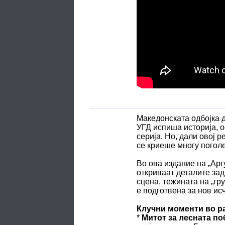
Македонската одбојка 
УГД испиша историја, о
серија. Но, дали овој р
се криеше многу погол
Во ова издание на „Арг
откриваат деталите зад
сцена, тежината на „гр
е подготвена за нов исч
Клучни моменти во р
*
Митот за лесната по