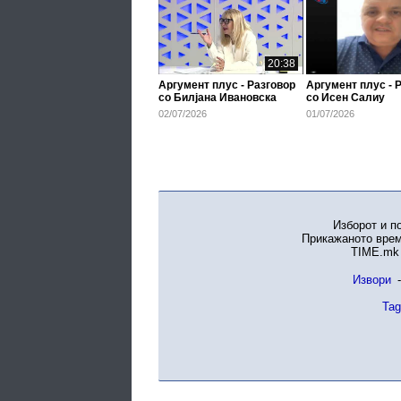
20:38
Аргумент плус - Разговор
Аргумент плус - 
со Билјана Ивановска
со Исен Салиу
02/07/2026
01/07/2026
Изборот и п
Прикажаното врем
TIME.mk 
Извори
-
Tag