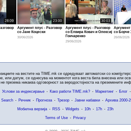
28:09
23:00
30:03
Разговор
Аргумент плус - Разговор
Аргумент плус - Разговор
Аргумент 
со Јане Коцески
со Елвира Ковач и Олексиј
со Борче
Гончаренко
30/06/2026
26/06/2026
29/06/2026
озициите на вестите на TIME.mk се одредуваат автоматски со компјутерс
е, или датум, се однесува на моментот кога веста била внесена или ос
не презема никаква одговорност за веродостојноста на преземените ин
Услови за индексирање
-
Како работи TIME.mk?
-
Маркетинг
-
Блог
-
 Search
-
Речник
-
Прогноза
-
Трезор
-
Јавни набавки
-
Архива 2000-2
Мобилна верзија
-
RSS
-
Widgets
-
10h
-
17h
-
23h
Terms of Use
-
Privacy