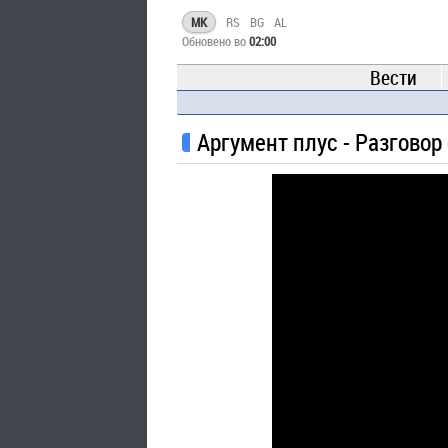
MK
RS
BG
AL
Обновено во
02:00
Вести
Аргумент плус - Разговор