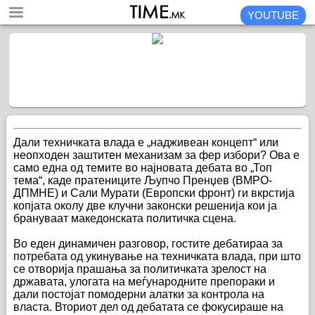
YOUTUBE
Дали техничката влада е „надживеан концепт“ или
неопходен заштитен механизам за фер избори? Ова е
само една од темите во најновата дебата во „Топ
тема“, каде пратениците Љупчо Пренџев (ВМРО-
ДПМНЕ) и Сали Мурати (Европски фронт) ги вкрстија
копјата околу две клучни законски решенија кои ја
брануваат македонската политичка сцена.
Во еден динамичен разговор, гостите дебатираа за
потребата од укинување на техничката влада, при што
се отворија прашања за политичката зрелост на
државата, улогата на меѓународните препораки и
дали постојат помодерни алатки за контрола на
власта. Вториот дел од дебатата се фокусираше на