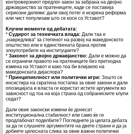
контроверзниот предлог-закон за забрана на двојно
државјанство за пратениците, каде се поставија
сериозни дилеми: дали овој потег е искрена реформа
или чист популизам што се коси со Уставот?
Клучни моменти од дебатата:
*
Судирот за техничката влада:
Дали таа е
„навредлива“ за степенот на развој на македонското
општество или е единствената брана против
злоупотребите на институциите?
*
Законот за двојно државјанство:
Дали е можно да
се ограничи правото на пратениците без претходна
измена на Уставот и како тоа би влијаело на
македонската дијаспора?
*
Принципиелност или политички игри:
Зошто се
инсистира на скратена постапка за овие закони и дали
опозицијата и власта ги користат истите аргументи во
зависност од тоа на која страна од собраниските клупи
седат?
Дали овие законски измени ќе донесат
институционална стабилност или само ќе ги
продлабочат поделбите? Погледнете ја целата дебата
за да ги слушнете аргументите на двете страни и да ја
добиете целосната слика за овие важни политички