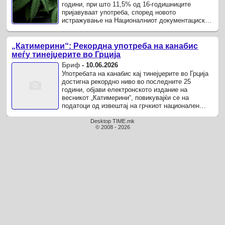
години, при што 11,5% од 16-годишниците
пријавуваат употреба, според новото
истражување на Националниот документациски
центар на Грција за Агенцијата на ЕУ за ...
„Катимерини“: Рекордна употреба на канабис
меѓу тинејџерите во Грција
Бриф
-
10.06.2026
Употребата на канабис кај тинејџерите во Грција
достигна рекордно ниво во последните 25
години, објави електронското издание на
весникот „Катимерини“, повикувајќи се на
податоци од извештај на грчкиот национален
центар за Европската агенција за ...
Desktop TIME.mk
© 2008 - 2026