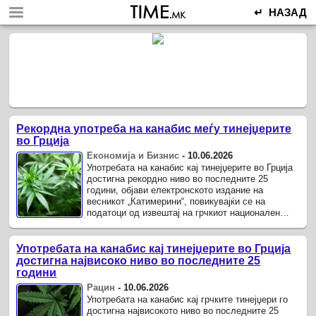
↵ НАЗАД
Рекордна употреба на канабис меѓу тинејџерите
во Грција
Економија и Бизнис
-
10.06.2026
Употребата на канабис кај тинејџерите во Грција
достигна рекордно ниво во последните 25
години, објави електронското издание на
весникот „Катимерини“, повикувајќи се на
податоци од извештај на грчкиот национален
центар за Европската агенција за ...
Употребата на канабис кај тинејџерите во Грција
достигна највисоко ниво во последните 25
години
Рацин
-
10.06.2026
Употребата на канабис кај грчките тинејџери го
достигна највисокото ниво во последните 25