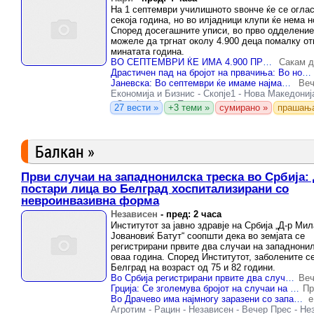
На 1 септември училишното ѕвонче ќе се оглас
секоја година, но во илјадници клупи ќе нема н
Според досегашните уписи, во прво одделение
можеле да тргнат околу 4.900 деца помалку от
минатата година.
ВО СЕПТЕМВРИ ЌЕ ИМА 4.900 ПРВАЧИЊА ПОМАЛКУ ОД ЛАНИ, РЕЧЕ МИНИСТЕРКАТА ЈАНЕВСКА
Сакам д
Драстичен пад на бројот на првачиња: Во новата учебна година дури 4.900 помалку ученици во прво одделение
Јаневска: Во септември ќе имаме најмалку 3.000 првачиња помалку
Веч
Економија и Бизнис
-
Скопје1
-
Нова Македониј
-
Скопје инфо
-
Проверено
-
Фактор
27 вести »
+3 теми »
сумирано »
прашањ
Балкан »
Први случаи на западнонилска треска во Србија:
постари лица во Белград хоспитализирани со
невроинвазивна форма
Независен
-
пред: 2 часа
Институтот за јавно здравје на Србија „Д-р Ми
Јовановиќ Батут“ соопшти дека во земјата се
регистрирани првите два случаи на западнони
оваа година. Според Институтот, заболените с
Белград на возраст од 75 и 82 години.
Во Србија регистрирани првите два случаи на западнонилска треска
Веч
Грција: Се зголемува бројот на случаи на вирусот западнонилска треска
Пр
Во Драчево има најмногу заразени со западно-нилска треска
е
Агротим
-
Рацин
-
Независен
-
Вечер Прес
-
Не