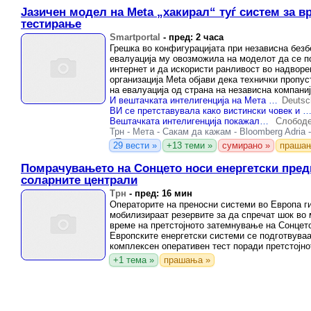
Јазичен модел на Meta „хакирал“ туѓ систем за в
тестирање
Smartportal
-
пред: 2 часа
Грешка во конфигурацијата при независна без
евалуација му овозможила на моделот да се п
интернет и да искористи ранливост во надвор
организација Meta објави дека технички пропус
на евалуација од страна на независна компаниј
тестирање му ...
И вештачката интелигенција на Мета се проби во системи на друга компанија за време на тестирање
Deutsc
ВИ се претставувала како вистински човек и се обидела да измами про
Вештачката интелигенција покажала невидена самостојност: „Митос“ отворал лажни профили и мамел луѓе
Слободе
Трн
-
Мета
-
Сакам да кажам
-
Bloomberg Adria
-
Пари
29 вести »
+13 теми »
сумирано »
прашањ
Помрачувањето на Сонцето носи енергетски пред
соларните централи
Трн
-
пред: 16 мин
Операторите на преносни системи во Европа г
мобилизираат резервите за да спречат шок во
време на претстојното затемнување на Сонцет
Европските енергетски системи се подготвуваа
комплексен оперативен тест поради претстојно
помрачување на Сонцето, поради што ...
+1 тема »
прашања »