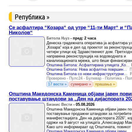
Република »
Се асфалтира “Козара“ од утре “11-ти Март“ и “П
Николов“
Битола Њуз
-
пред: 2 часа
Денеска градежната оператива ја асфалтира у
„Козара“ која е дел од проектот за реконструкц
четири улици кај Здравствениот дом. Претход
направена реконструкција на водоводната и
канализационата мрежа, што беше финансиран
Министерството за транспорт.
Општина Битола: Асфалтирана улицата „Козара“, продолжува реконструкцијата кај Здравствениот дом
Општина Битола: Нова асфалтна површина на „Козара“, се реконструира инфраструктурата кај Здравствениот дом
П
Општина Битола со нови инфраструктурни инвестиции – асфалтирана улица „Козара“, во тек реконструкцијата кај Здравствениот дом
Р
Проверено
-
Пулс24
-
Булевар
-
Политика
-
Пол
-
Булевар
17 вести »
сумирано »
прашања »
Општина Македонска Каменица објави јавен пови
поставување штандови за „Ден на дијаспората 20
Бизнис Вести
-
05.08.2026
Општина Македонска Каменица објави јавен по
поставување продажни штандови за потребите
манифестацијата „Ден на дијаспората 2026“, кој
одржи на 9 август на улицата „Александар Мак
Како што информираат од Општината, повикот
за сите заинтересирани ...
Општина Македонска Каменица објави јавен повик за поставување штандови за „Ден на дијаспората 2026“