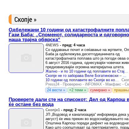
Скопје »
Одбележани 10 години од катастрофалните попл
Гази Баба: „Споменот, солидарноста и одговорно
наша трајна обврска“
4NEWS
-
пред: 4 часа
Со оддавање почит и сеќавање на жртвите, Оп
Баба ја одбележува десетгодишнината од
катастрофалната поплава што ја погоди оваа 
6 август 2016 година, однесувајќи човечки жив
предизвикувајќи огромна материјална штета.
Жално - и по 10 години од поплавите во Стајковци, малата Елиф се уште се води како исчезната: Што се случило?
Скопје не го заборава Веле Богатиновски – херојот од обиколница кој спасуваше животи во поплавите во 2016
10 години од поплавите во Скопје во кои загинаа 22 лица
Ско
Press24
-
Проверено
-
iNFOMAX
-
Макфакс
-
Ск
-
Во Центар
24 вести »
+2 теми »
сумирано »
прашањ
Проверете дали сте на списокот: Дел од Карпош 
ќе остане без вода
Скопје1
-
пред: 2 часа
ЈП „Водовод и канализација“ информира дека у
август) ќе има прекин во водоснабдувањето на
Општина Карпош поради дефект на водоводна
Како што соопштуваат од претпријатието, пор