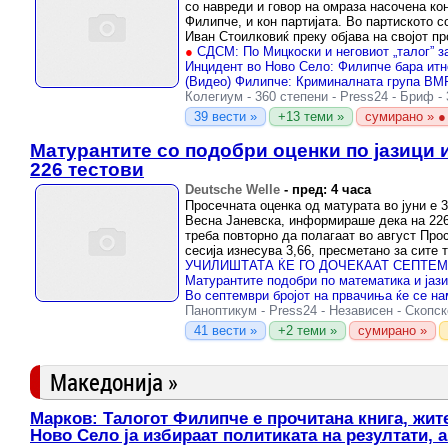
со навреди и говор на омраза насочена к
Филипче, и кон партијата. Во партиското 
Иван Стоилковиќ преку објава на својот пр
●
СДСМ: По Мицкоски и неговиот „талог” за Илинден, денес продолжи 
Колегиум
-
360 степени
-
Press24
-
Бриф
-
39 вести »
+13 теми »
сумирано » ●
Матурантите со подобри оценки по јазици 
226 тестови
Deutsche Welle
-
пред: 4 часа
Просечната оценка од матурата во јуни е 
Весна Јаневска, информираше дека на 226
треба повторно да полагаат во август Про
сесија изнесува 3,66, пресметано за сите тр
Паноптикум
-
Press24
-
Независен
-
Скопск
41 вести »
+2 теми »
сумирано »
Македонија »
Марков: Талогот Филипче е прочитана книга, жит
Ново Село ја избираат политиката на резултати, а