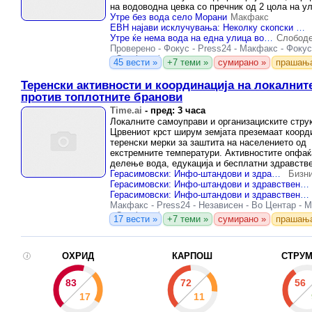
на водоводна цевка со пречник од 2 цола на у
„Ванчо Мицков“ бр.
Утре без вода село Морани
Макфакс
ЕВН најави исклучувања: Неколку скопски населби утре ќе останат без струја
Утре ќе нема вода на една улица во Карпош и во едно село во Скопско
Слободе
Проверено
-
Фокус
-
Press24
-
Макфакс
-
Фокус
-
Скопје инфо
45 вести »
+7 теми »
сумирано »
прашањ
Теренски активности и координација на локалнит
против топлотните бранови
Time.ai
-
пред: 3 часа
Локалните самоуправи и организациските стру
Црвениот крст ширум земјата преземаат коорд
теренски мерки за заштита на населението од
екстремните температури. Активностите опфаќ
делење вода, едукација и бесплатни здравств
проверки со цел да се намалат здравствените 
Герасимовски: Инфо-штандови и здравствени проверки за поддршка на граѓаните во услови на топлотен бран
Бизн
временските непогоди.
Герасимовски: Инфо-штандови и здравствени проверки за поддршка на граѓаните во услови на топлотен бран
Герасимовски: Инфо-штандови и здравствени проверки за поддршка на граѓаните во услови на топлотен бран
Макфакс
-
Press24
-
Независен
-
Во Центар
-
М
-
Скопје инфо
17 вести »
+7 теми »
сумирано »
прашањ
ОХРИД
КАРПОШ
СТРУ
i
83
72
56
17
11