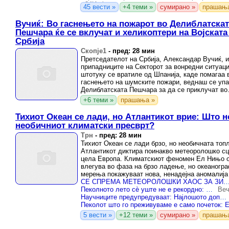
-
24Инфо
45 вести »
+4 теми »
сумирано »
прашањ
Вучиќ: Во гаснењето на пожарот во Делиблатскат
Пешчара ќе се вклучат и хеликоптери на Војската
Србија
Скопје1
-
пред: 28 мин
Претседателот на Србија, Александар Вучиќ, и
припадниците на Секторот за вонредни ситуаци
штотуку се вратиле од Шпанија, каде помагаа 
гаснењето на шумските пожари, веднаш се упа
Делиблатската Пешчара за да се приклучат во
справувањето со големиот пожар ...
+6 теми »
прашања »
Тихиот Океан се лади, но Атлантикот врие: Што н
необичниот климатски пресврт?
Трн
-
пред: 28 мин
Тихиот Океан се лади брзо, но необичната топ
Атлантикот диктира поинакво метеоролошко сц
цела Европа. Климатскиот феномен Ел Нињо 
влегува во фаза на брзо ладење, но океаногр
мерења покажуваат нова, ненадејна аномалија
северниот дел на ...
СЕ СПРЕМА МЕТЕОРОЛОШКИ ХАОС ЗА ЗИМАТА 2
Пеколното лето сè уште не е рекордно: Почекајте да тргне Ел Нињо…
Веч
Научниците предупредуваат: Најлошото допрва доаѓа – Ел Нињо ќе ги крене температурите уште повеќе
5 вести »
+12 теми »
сумирано »
прашањ