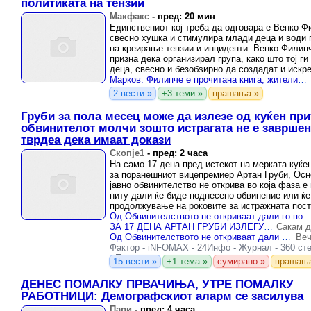
политиката на тензии
Макфакс
-
пред: 20 мин
Единствениот кој треба да одговара е Венко Фи
свесно хушка и стимулира млади деца и води 
на креирање тензии и инциденти. Венко Филипч
призна дека организирал група, како што тој ги
деца, свесно и безобѕирно да создадат и искр
инцидент, ...
Марков: Филипче е прочитана книга, жителите на Ново Село ја избираат политиката на резултати, а не политиката на тензии
2 вести »
+3 теми »
прашања »
Груби за пола месец може да излезе од куќен при
обвинителот молчи зошто истрагата не е завршен
тврдеа дека имаат докази
Скопје1
-
пред: 2 часа
На само 17 дена пред истекот на мерката куќе
за поранешниот вицепремиер Артан Груби, Осн
јавно обвинителство не открива во која фаза е 
ниту дали ќе биде поднесено обвинение или ќе
продолжување на роковите за истражната пост
Од Обвинителството не откриваат дали го повикале Груби на р
ЗА 17 ДЕНА АРТАН ГРУБИ ИЗЛЕГУВА И ОД КУЌЕН ПРИТВОР АКО ОБВИНИТЕЛОТ КОЈ ГО ИЗВАДИ ОД ШУТКА НЕ ПОДНЕСЕ ОБВИНЕНИЕ ВО ЗАКОНСКИОТ РОК
Сакам д
Од Обвинителството не откриваат дали го повикале Груби на распит
Веч
Фактор
-
iNFOMAX
-
24Инфо
-
Журнал
-
360 ст
-
Проверено
15 вести »
+1 тема »
сумирано »
прашањ
ДЕНЕС ПОМАЛКУ ПРВАЧИЊА, УТРЕ ПОМАЛКУ
РАБОТНИЦИ: Демографскиот аларм се засилува
Пари
-
пред: 4 часа