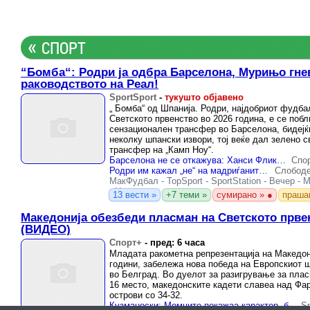
«
СПОРТ
“Бомба“: Родри ја одбра Барселона, Мурињо гне
раководството на Реал!
SportSport
-
тукушто објавено
„ Бомба“ од Шпанија. Родри, најдобриот фудба
Светското првенство во 2026 година, е се побл
сензационален трансфер во Барселона, бидејќ
неколку шпански извори, тој веќе дал зелено с
трансфер на „Камп Ноу“.
Барселона не се откажува: Ханси Флик лично му се јавил на Родри!
Спо
Родри им кажал „не“ на мадриѓаните и ѝ дал збор на Барселона – следуваат преговори со Сити
Слободе
МакФудбал
-
TopSport
-
SportStation
-
Вечер
-
М
-
Национално
13 вести »
+7 теми »
сумирано » ●
праша
Македонија обезбеди пласман на Светското прве
(ВИДЕО)
Спорт+
-
пред: 6 часа
Младата ракометна репрезентација на Македон
години, забележа нова победа на Европскиот 
во Белград. Во дуелот за разигрување за плас
16 место, македонските кадети славеа над Фа
острови со 34-32.
Кузманоски: Момците покажаа карактер, борбеност и тимски дух!
Sp