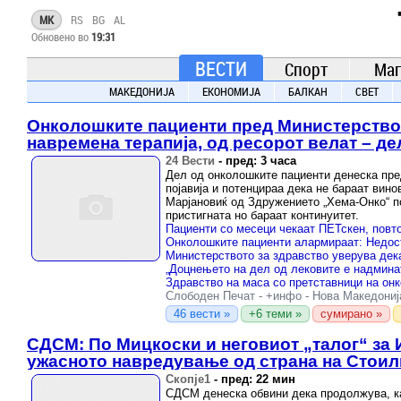
TIME.mk
MK
RS
BG
AL
ВЕСТИ
Обновено во
19:31
NEWS
ВЕСТИ
Спорт
Маг
МАКЕДОНИЈА
ЕКОНОМИЈА
БАЛКАН
СВЕТ
Онколошките пациенти пред Министерствот
навремена терапија, од ресорот велат – де
24 Вести
-
пред: 3 часа
Дел од онколошките пациенти денеска пре
појавија и потенцираа дека не бараат вино
Марјановиќ од Здружението „Хема-Онко“ по
пристигната но бараат континуитет.
Слободен Печат
-
+инфо
-
Нова Македониј
46 вести »
+6 теми »
сумирано »
СДСМ: По Мицкоски и неговиот „талог“ за
ужасното навредување од страна на Стои
Скопје1
-
пред: 22 мин
СДСМ денеска обвини дека продолжува, ка