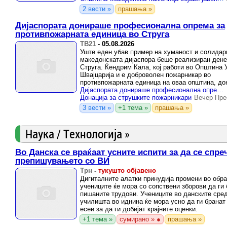
2 вести »
прашања »
Дијаспората донираше професионална опрема за
противпожарната единица во Струга
ТВ21
-
05.08.2026
Уште еден убав пример на хуманост и солидар
македонската дијаспора беше реализиран дене
Струга. Ќендрим Кала, кој работи во Општина
Швајцарија и е доброволен пожарникар во
противпожарната единица на оваа општина, до
комплет професионална заштитна ...
Дијаспората донираше професионална опрема за противпожарната единица во Струга
Донација за струшките пожарникари
Вечер Пре
3 вести »
+1 тема »
прашања »
Наука / Технологија »
Во Данска се враќаат усните испити за да се спре
препишувањето со ВИ
Трн
-
тукушто објавено
Дигиталните алатки принудија промени во обра
учениците ќе мора со сопствени зборови да ги
пишаните трудови. Учениците во данските сре
училишта во иднина ќе мора усно да ги бранат
есеи за да ги добијат крајните оценки.
+1 тема »
сумирано » ●
прашања »