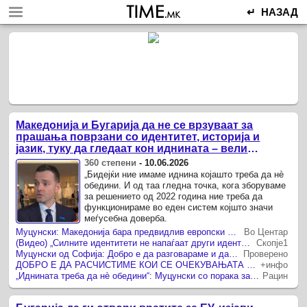
↵ НАЗАД
Македонија и Бугарија да не се врзуваат за
прашања поврзани со идентитет, историја и
јазик, туку да гледаат кон иднината – вели
Муцунски
360 степени
-
10.06.2026
„Бидејќи ние имаме иднина којашто треба да нè
обедини. И од таа гледна точка, кога зборуваме
за решението од 2022 година ние треба да
функционираме во еден систем којшто значи
меѓусебна доверба.
Муцунски: Македонија бара предвидлив европски пат без дополнителни барања
Во Центар
(Видео) „Силните идентитети не напаѓаат други идентитети“ – порака на Муцунски од Софија
Скопје1
Муцунски од Софија: Добро е да разговараме и да ги расчистиме очекувањата на двете страни
Проверено
ДОБРО Е ДА РАСЧИСТИМЕ КОИ СЕ ОЧЕКУВАЊАТА ОД ДВЕТЕ СТРАНИ Муцунски од Софија порача дека треба да се гради доверба
+инфо
„Иднината треба да нè обедини“: Муцунски со порака за идентитетот, јазикот и соработката
Рацин