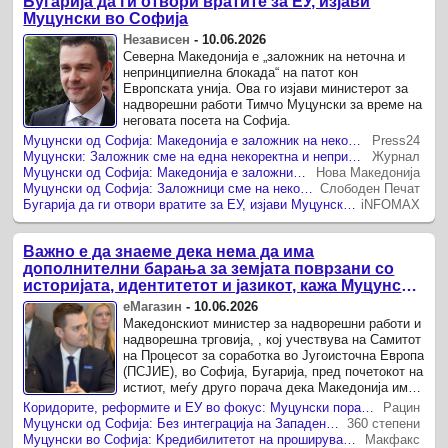
Бугарија да ги отвори вратите за ЕУ, изјави
Муцунски во Софија
Независен
-
10.06.2026
Северна Македонија е „заложник на неточна и
непринципиелна блокада“ на патот кон
Европската унија. Ова го изјави министерот за
надворешни работи Тимчо Муцунски за време на
неговата посета на Софија.
Муцунски од Софија: Македонија е заложник на некоректна блокада, за идентитетот и јазикот нема преговори
Press24
Муцунски: Заложник сме на една некоректна и непринципиелна блокада на нашиот европски пат
Журнал
Муцунски од Софија: Македонија е заложник на непринципиелна блокада на европскиот пат
Нова Македонија
Муцунски од Софија: Заложници сме на некоректна и непринципиелна блокада, тоа сакаме да им го објасниме на колегите во Бугарија
Слободен Печат
Бугарија да ги отвори вратите за ЕУ, изјави Муцунски во Софија
iNFOMAX
Важно е да знаеме дека нема да има
дополнителни барања за земјата поврзани со
историјата, идентитетот и јазикот, кажа Муцунски
од Софија
еМагазин
-
10.06.2026
Македонскиот министер за надворешни работи и
надворешна трговија, , кој учествува на Самитот
на Процесот за соработка во Југоисточна Европа
(ПСЈИЕ), во Софија, Бугарија, пред почетокот на
истиот, меѓу друго порача дека Македонија има
не само цел да ...
Коридорите, реформите и ЕУ во фокус: Муцунски порача дека регионот мора да биде дел од Европа
Рацин
Муцунски од Софија: Без интеграција на Западен Балкан нема целосно безбедна и просперитетна Европа
360 степени
Муцунски во Софија: Kредибилитетот на проширувањето зависи од испораката, заслугите мора да имаат значење, oбврските мора да се почитуваат
Макфакс