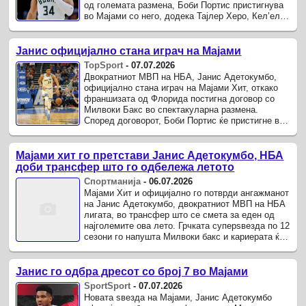
од големата размена, Боби Портис пристигнува
во Мајами со него, додека Тајлер Херо, Кел’ел
Вер, Хаиме Жакес Џуниор и Каспарас
Жакучонис се испратени ...
Јанис официјално стана играч на Мајами
TopSport
-
07.07.2026
Двократниот МВП на НБА, Јанис Адетокумбо,
официјално стана играч на Мајами Хит, откако
франшизата од Флорида постигна договор со
Милвоки Бакс во спектакуларна размена.
Според договорот, Боби Портис ќе пристигне во
Мајами заедно со Адетокумбо, додека Тајлер
Хиро, Кел’ел Вер, ...
Мајами хит го претстави Јанис Адетокумбо, НБА
доби трансфер што го одбележа летото
Спортманија
-
06.07.2026
Мајами Хит и официјално го потврди ангажманот
на Јанис Адетокумбо, двократниот МВП на НБА
лигата, во трансфер што се смета за еден од
најголемите ова лето. Грчката суперѕвезда по 12
сезони го напушта Милвоки бакс и кариерата ќе
ја продолжи на Флорида.
Јанис го одбра дресот со број 7 во Мајами
SportSport
-
07.07.2026
Новата ѕвезда на Мајами, Јанис Адетокумбо