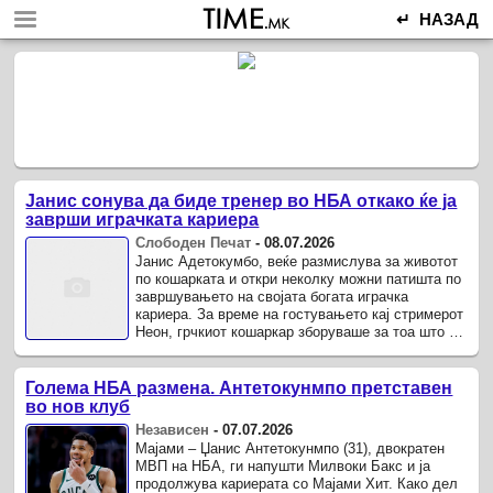
↵ НАЗАД
Јанис сонува да биде тренер во НБА откако ќе ја
заврши играчката кариера
Слободен Печат
-
08.07.2026
Јанис Адетокумбо, веќе размислува за животот
по кошарката и откри неколку можни патишта по
завршувањето на својата богата играчка
кариера. За време на гостувањето кај стримерот
Неон, грчкиот кошаркар зборуваше за тоа што би
сакал да прави откако ќе се повлече од
професионалниот ...
Голема НБА размена. Антетокунмпо претставен
во нов клуб
Независен
-
07.07.2026
Мајами – Џанис Антетокунмпо (31), двократен
МВП на НБА, ги напушти Милвоки Бакс и ја
продолжува кариерата со Мајами Хит. Како дел