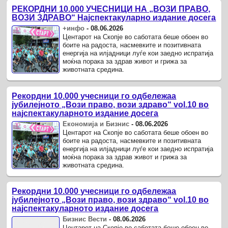
РЕКОРДНИ 10.000 УЧЕСНИЦИ НА „ВОЗИ ПРАВО,
ВОЗИ ЗДРАВО“ Најспектакуларно издание досега
+инфо
-
08.06.2026
Центарот на Скопје во саботата беше обоен во
боите на радоста, насмевките и позитивната
енергија на илјадници луѓе кои заедно испратија
моќна порака за здрав живот и грижа за
животната средина.
Рекордни 10.000 учесници го одбележаа
јубилејното „Вози право, вози здраво“ vol.10 во
најспектакуларното издание досега
Економија и Бизнис
-
08.06.2026
Центарот на Скопје во саботата беше обоен во
боите на радоста, насмевките и позитивната
енергија на илјадници луѓе кои заедно испратија
моќна порака за здрав живот и грижа за
животната средина.
Рекордни 10.000 учесници го одбележаа
јубилејното „Вози право, вози здраво“ vol.10 во
најспектакуларното издание досега
Бизнис Вести
-
08.06.2026
Центарот на Скопје во саботата беше обоен во