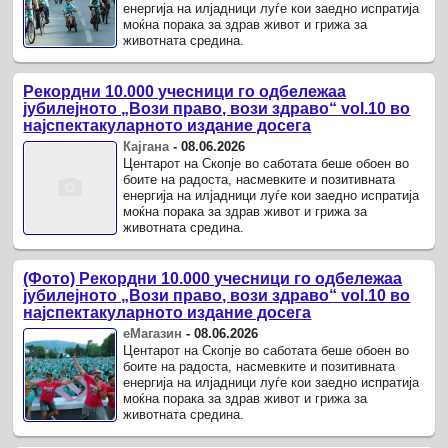
енергија на илјадници луѓе кои заедно испратија
моќна порака за здрав живот и грижа за
животната средина.
Рекордни 10.000 учесници го одбележаа
јубилејното „Вози право, вози здраво“ vol.10 во
најспектакуларното издание досега
Кајгана
-
08.06.2026
Центарот на Скопје во саботата беше обоен во
боите на радоста, насмевките и позитивната
енергија на илјадници луѓе кои заедно испратија
моќна порака за здрав живот и грижа за
животната средина.
(Фото) Рекордни 10.000 учесници го одбележаа
јубилејното „Вози право, вози здраво“ vol.10 во
најспектакуларното издание досега
еМагазин
-
08.06.2026
Центарот на Скопје во саботата беше обоен во
боите на радоста, насмевките и позитивната
енергија на илјадници луѓе кои заедно испратија
моќна порака за здрав живот и грижа за
животната средина.