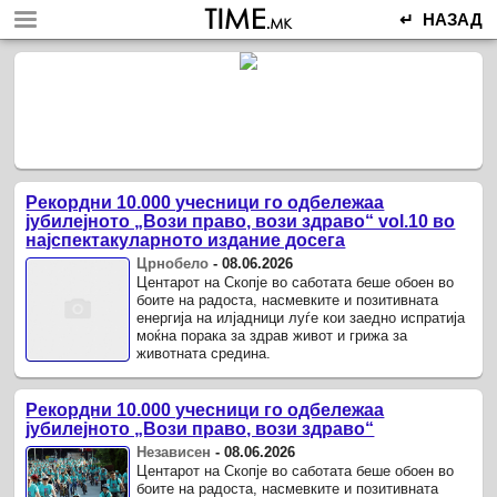
↵ НАЗАД
Рекордни 10.000 учесници го одбележаа
јубилејното „Вози право, вози здраво“ vol.10 во
најспектакуларното издание досега
Црнобело
-
08.06.2026
Центарот на Скопје во саботата беше обоен во
боите на радоста, насмевките и позитивната
енергија на илјадници луѓе кои заедно испратија
моќна порака за здрав живот и грижа за
животната средина.
Рекордни 10.000 учесници го одбележаа
јубилејното „Вози право, вози здраво“
Независен
-
08.06.2026
Центарот на Скопје во саботата беше обоен во
боите на радоста, насмевките и позитивната