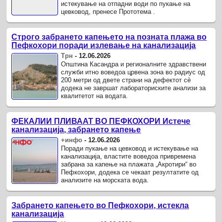
истекување на отпадни води по пукање на
цевковод, пренесе Прототема .
Строго забрането капењето на позната плажа во
Пефкохори поради излевање на канализација
Трн
-
12.06.2026
Општина Касандра и регионалните здравствени
служби итно воведоа црвена зона во радиус од
200 метри од двете страни на дефектот сè
додека не завршат лабораториските анализи за
квалитетот на водата.
ФЕКАЛИИ ПЛИВААТ ВО ПЕФКОХОРИ Истече
канализација, забрането капење
+инфо
-
12.06.2026
Поради пукање на цевковод и истекување на
канализација, властите воведоа привремена
забрана за капење на плажата „Акротири“ во
Пефкохори, додека се чекаат резултатите од
анализите на морската вода.
Забрането капењето во Пефкохори, истекла
канализација