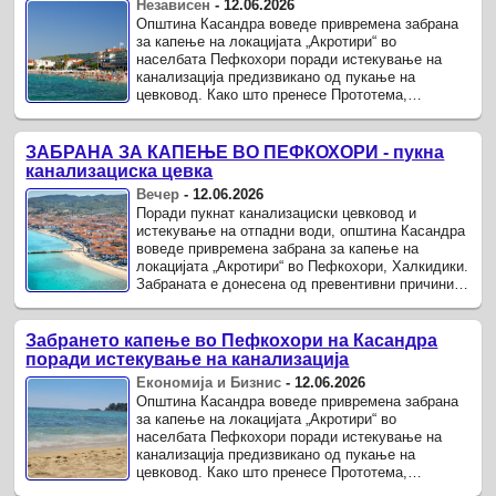
Независен
-
12.06.2026
Општина Касандра воведе привремена забрана
за капење на локацијата „Акротири“ во
населбата Пефкохори поради истекување на
канализација предизвикано од пукање на
цевковод. Како што пренесе Прототема,
општинските служби веднаш реагирале и
почнале со ...
ЗАБРАНА ЗА КАПЕЊЕ ВО ПЕФКОХОРИ - пукна
канализациска цевка
Вечер
-
12.06.2026
Поради пукнат канализациски цевковод и
истекување на отпадни води, општина Касандра
воведе привремена забрана за капење на
локацијата „Акротири“ во Пефкохори, Халкидики.
Забраната е донесена од превентивни причини и
важи за делот од брегот и ...
Забрането капење во Пефкохори на Касандра
поради истекување на канализација
Економија и Бизнис
-
12.06.2026
Општина Касандра воведе привремена забрана
за капење на локацијата „Акротири“ во
населбата Пефкохори поради истекување на
канализација предизвикано од пукање на
цевковод. Како што пренесе Прототема,
општинските служби веднаш реагирале и