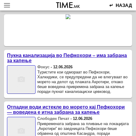
↵ НАЗАД
Пукна канализација во Пефкохори – има забрана
за капење
Фокус
-
12.06.2026
Туристите кои одмораат во Пефкохори,
Халкидики, се предупредени да не влегуваат во
морето на делот од плажата Акротири, откако
беше воведена привремена забрана за капење
поради пукнат канализациски цевковод.
Отпадни води истекле во морето кај Пефкохори
— воведена е итна забрана за капење
Слободен Печат
-
12.06.2026
Привремената забрана за пливање на локацијата
„Акротири“ во заедницата Пефкохори беше
објавена од општина Касандра, поради