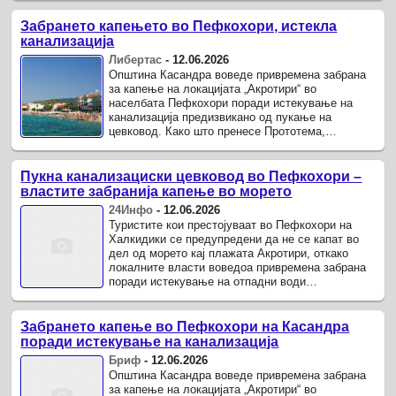
почнале со ...
Забрането капењето во Пефкохори, истекла
канализација
Либертас
-
12.06.2026
Општина Касандра воведе привремена забрана
за капење на локацијата „Акротири“ во
населбата Пефкохори поради истекување на
канализација предизвикано од пукање на
цевковод. Како што пренесе Прототема,
општинските служби веднаш реагирале и
почнале со ...
Пукна канализациски цевковод во Пефкохори –
властите забранија капење во морето
24Инфо
-
12.06.2026
Туристите кои престојуваат во Пефкохори на
Халкидики се предупредени да не се капат во
дел од морето кај плажата Акротири, откако
локалните власти воведоа привремена забрана
поради истекување на отпадни води
предизвикано од пукнат канализациски ...
Забрането капење во Пефкохори на Касандра
поради истекување на канализација
Бриф
-
12.06.2026
Општина Касандра воведе привремена забрана
за капење на локацијата „Акротири“ во