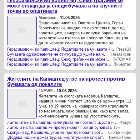
Герасимовски во Капиштец: Секој граѓанин ќе
може онлајн да ја следи бучавата на клучните
точки во општината
Макфакс
-
11.06.2026
Градоначалникот на Општина Центар, Горан
Герасимовски, заедно со својот тим и дел од
советниците, вечерва ги ислуша барањата на
жителите кои излегоа на собир во Капиштец за
да го изразат своето незадоволство од
прегласната музика од угостителските ...
Герасимовски во Капиштец: Податоците за бучавата ќе бидат јавно достапни онлајн на веб страницата на Општина Центар
Press24
Бучавата од кафеаните не стигнува до ушите на надлежните. Герасимовски допрва ќе ги прави податоците достапни онлајн
Независен
Герасимовски во Капиштец: Секој граѓанин ќе може онлајн да ја следи бучавата на клучните точки во општината
iNFOMAX
Герасимовски во Капиштец: Податоците за бучавата ќе бидат јавно достапни онлајн на веб страницата на Општина Центар
Либертас
Жителите на Капиштец утре на протест против
бучавата од локалите
4NEWS
-
10.06.2026
Жителите на скопската населба Капиштец
најавија мирен протест што ќе се одржи утре, 11
јуни, во 19 часот, кај кошаркарското игралиште
во населбата, како реакција на, како што велат,
континуираната бучава од угостителските
објекти.
Жителите на Капиштец излегуваат на протест: „Доста ни е од бучавата“
Фокус
Жители на Капиштец ќе протестираат против бучавата
Трн
Скопјани од Капиштец утре ќе протестираат против гласната музика од околните локали
Скопје инфо
„Додека нас не држат будни, институциите спијат“: Протест на жителите на Капиштец – доста им е од бучавата, сега тие ќе бидат гласни!
Вечер Прес