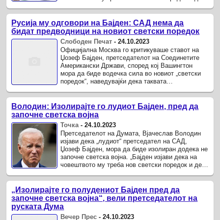
САД можат да го изградат… ...
Русија му одговори на Бајден: САД нема да
бидат предводници на новиот светски поредок
Слободен Печат
-
24.10.2023
Официјална Москва го критикуваше ставот на
Џозеф Бајден, претседателот на Соединетите
Американски Држави, според кој Вашингтон
мора да биде водечка сила во новиот „светски
поредок“, наведувајќи дека таквата
„американско-центристичка“ визија е ...
Володин: Изолирајте го лудиот Бајден, пред да
започне светска војна
Точка
-
24.10.2023
Претседателот на Думата, Вјачеслав Володин
изјави дека „лудиот“ претседател на САД,
Џозеф Бајден, мора да биде изолиран додека не
започне светска војна. „Бајден изјави дека на
човештвото му треба нов светски поредок и дека
САД можат да го изградат.
„Изолирајте го полудениот Бајден пред да
започне светска војна“, вели претседателот на
руската Дума
Вечер Прес
-
24.10.2023