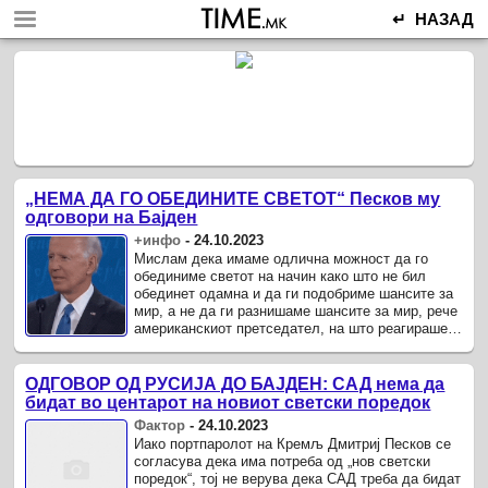
↵ НАЗАД
„НЕМА ДА ГО ОБЕДИНИТЕ СВЕТОТ“ Песков му
одговори на Бајден
+инфо
-
24.10.2023
Мислам дека имаме одлична можност да го
обединиме светот на начин како што не бил
обединет одамна и да ги подобриме шансите за
мир, а не да ги разнишаме шансите за мир, рече
американскиот претседател, на што реагираше
портпаролот на Кремљ.
ОДГОВОР ОД РУСИЈА ДО БАЈДЕН: САД нема да
бидат во центарот на новиот светски поредок
Фактор
-
24.10.2023
Иако портпаролот на Кремљ Дмитриј Песков се
согласува дека има потреба од „нов светски
поредок“, тој не верува дека САД треба да бидат