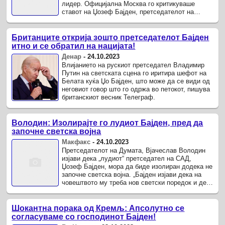
лидер. Официјална Москва го критикуваше
ставот на Џозеф Бајден, претседателот на
Соединетите Американски Држави, ...
Британците открија зошто претседателот Бајден
итно и се обратил на нацијата!
Денар
-
24.10.2023
Влијанието на рускиот претседател Владимир
Путин на светската сцена го иритира шефот на
Белата куќа Џо Бајден, што може да се види од
неговиот говор што го одржа во петокот, пишува
британскиот весник Телеграф.
Володин: Изолирајте го лудиот Бајден, пред да
започне светска војна
Макфакс
-
24.10.2023
Претседателот на Думата, Вјачеслав Володин
изјави дека „лудиот“ претседател на САД,
Џозеф Бајден, мора да биде изолиран додека не
започне светска војна. „Бајден изјави дека на
човештвото му треба нов светски поредок и дека
САД можат да го изградат.
Шокантна порака од Кремљ: Апсолутно се
согласуваме со господинот Бајден!