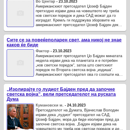
Во Центар
-
23.10.2023
Американскиот претседател Џозеф Бајден
претходно изјави дека на човештвото му треба
нов светски поредок и дека САД можат да го
изградат. Кремљ ги поддржува зборовите на
американскиот претседател Џозеф Бајден дека
на светот му треба нов поредок, но ...
Сите се за повеќеполарен свет, ама никој не знае
каков ќе биде
Фактор
-
23.10.2023
Американскиот претседател Џо Бајден минатата
недела изјави дека на планетата и е потребен
„нов светски поредок“, затоа што светскиот
поредок по Втората светска војна „издиша“.
Американскиот претседател ова го соопшти на
предизборен прием во Белата ...
„Изолирајте го лудиот Бајден пред да започне
светска војна“, вели претседателот на руската
Дума
Кумановски м.
-
24.10.2023
Претседателот на Думата, Вјачеслав Володин
изјави дека „лудиот“ претседател на САД,
Џозеф Бајден, мора да биде изолиран пред да
започне светска војна. „Бајден изјави дека на
човештвото му треба нов светски поредок и дека