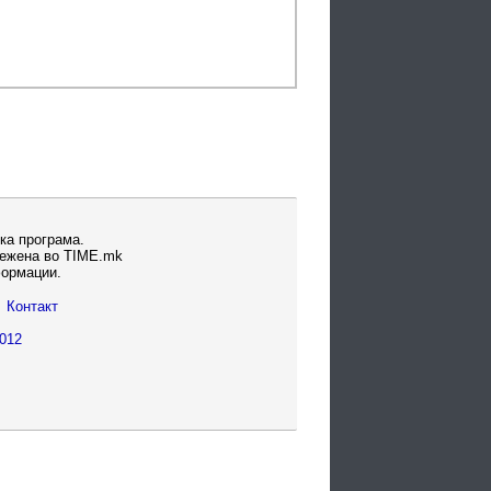
ка програма.
вежена во TIME.mk
формации.
Контакт
012