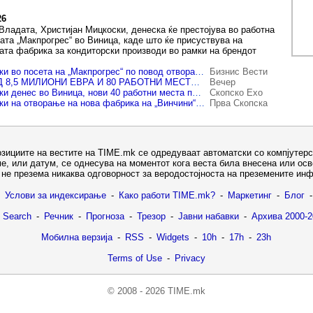
26
Владата, Христијан Мицкоски, денеска ќе престојува во работна
ата „Макпрогрес“ во Виница, каде што ќе присуствува на
ата фабрика за кондиторски производи во рамки на брендот
Премиерот Мицкоски во посета на „Макпрогрес“ по повод отворање нова фабрика на „Винчини“
Бизнис Вести
ИНВЕСТИЦИЈА ОД 8,5 МИЛИОНИ ЕВРА И 80 РАБОТНИ МЕСТА – Мицкоски на отворање фабрика во Виница
Вечер
Премиерот Мицкоски денес во Виница, нови 40 работни места по проширување на брендот „Винчини“
Скопско Ехо
Премиерот Мицкоски на отворање на нова фабрика на „Винчини“ во Виница
Прва Скопска
озициите на вестите на TIME.mk се одредуваат автоматски со компјутерс
е, или датум, се однесува на моментот кога веста била внесена или ос
не презема никаква одговорност за веродостојноста на преземените ин
Услови за индексирање
-
Како работи TIME.mk?
-
Маркетинг
-
Блог
-
 Search
-
Речник
-
Прогноза
-
Трезор
-
Јавни набавки
-
Архива 2000-2
Мобилна верзија
-
RSS
-
Widgets
-
10h
-
17h
-
23h
Terms of Use
-
Privacy
© 2008 - 2026 TIME.mk