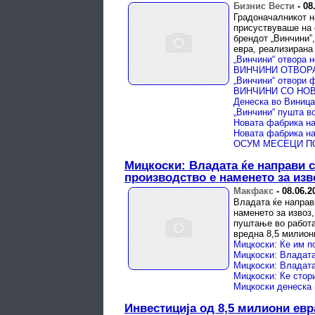
Бизнис Вести
-
08
Градоначалникот н
присуствуваше на 
брендот „Винчини”,
евра, реализирана 
„Винчини“ отвора 
Мицкоски: Владата ќе направи с
производство е наменето за изв
Макфакс
-
08.06.2
Владата ќе направ
наменето за извоз,
пуштање во работа
вредна 8,5 милиони
Мицкоски: Ќе им п
Инвестиција од 8,5 милиони евр