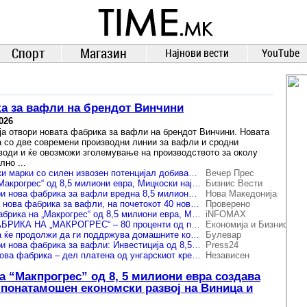
TIME.mk
ВЕСТИ
NEWS
Спорт
Магазин
Најнови вести
YouTube
а за вафли на брендот Винчини
026
ја отвори новата фабрика за вафли на брендот Винчини. Новата
 со две современи производни линии за вафли и сродни
води и ќе овозможи зголемување на производството за околу
но ...
Домашните трговски марки со силен извозен потенцијал добиваат нов поттик
Вечер Прес
Нова фабрика на „Макрогрес“ од 8,5 милиони евра, Мицкоски најави поддршка за домашните бизниси
Бизнис Вести
„Макпрогрес“ отвори нова фабрика за вафли вредна 8,5 милиони евра, најавени нови вработувања
Нова Македонија
Макпрогрес отвара нова фабрика за вафли, на почетокот 40 нови работни места
Проверено
Пуштена новата фабрика на „Макрогрес“ од 8,5 милиони евра, Мицкоски најави поддршка за домашните бизниси
iNFOMAX
(ВИДЕО) НОВА ФАБРИКА НА „МАКРОГРЕС“ – 80 проценти од производството ќе биде наменето за извоз
Економија и Бизнис
Мицкоски: Владата ќе продолжи да ги поддржува домашните компании
Булевар
„Макпрогрес“ отвори нова фабрика за вафли: Инвестиција од 8,5 милиони евра и нови вработувања
Press24
„Винчини“ отвори нова фабрика – дел платена од унгарскиот кредит
Независен
а “Макпрогрес” од 8, 5 милиони евра создава
 понатамошен економски развој на Виница и