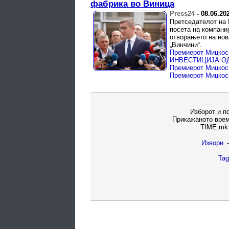
фабрика во Виница
Press24
-
08.06.20
Претседателот на 
посета на компаниј
отворањето на нов
„Винчини“.
Изборот и п
Прикажаното врем
TIME.mk 
Извори
-
Tag