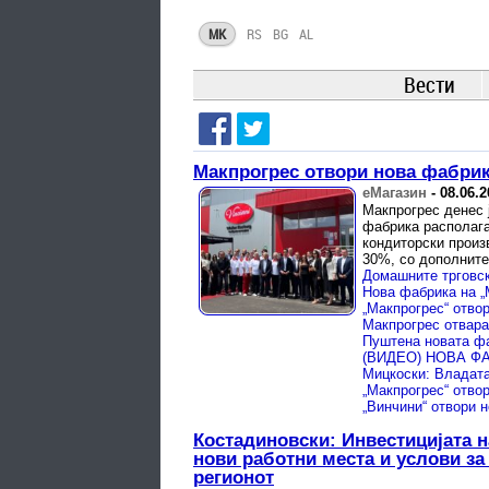
MK
RS
BG
AL
Вести
Макпрогрес отвори нова фабрик
еМагазин
-
08.06.2
Макпрогрес денес 
фабрика располага
кондиторски произ
30%, со дополнител
Костадиновски: Инвестицијата н
нови работни места и услови за
регионот