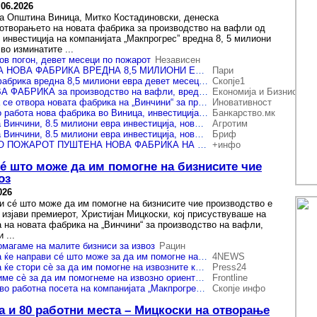
.06.2026
а Општина Виница, Митко Костадиновски, денеска
отворањето на новата фабрика за производство на вафли од
 инвестиција на компанијата „Макпрогрес” вредна 8, 5 милиони
во изминатите ...
нов погон, девет месеци по пожарот
Независен
ВИНЧИНИ ОТВОРА НОВА ФАБРИКА ВРЕДНА 8,5 МИЛИОНИ ЕВРА – Производството расте за 30 процент
Пари
„Винчини“ отвори фабрика вредна 8,5 милиони евра девет месеци по пожарот
Скопје1
ВИНЧИНИ СО НОВА ФАБРИКА за производство на вафли, вредна 8,5 милиони евра
Економија и Бизнис
Денеска во Виница се отвора новата фабрика на „Винчини“ за производство на вафли
Иновативност
„Винчини“ пушта во работа нова фабрика во Виница, инвестиција од 8,5 милиони евра
Банкарство.мк
Новата фабрика на Винчини, 8.5 милиони евра инвестиција, нови работни места
Агротим
Новата фабрика на Винчини, 8.5 милиони евра инвестиција, нови работни места
Бриф
ОСУМ МЕСЕЦИ ПО ПОЖАРОТ ПУШТЕНА НОВА ФАБРИКА НА БРЕНДОТ „ВИНЧИНИ“ Инвестирани се 8,5 милиони евра, а ќе вработува 40 работници
+инфо
é што може да им помогне на бизнисите чие
оз
026
и сé што може да им помогне на бизнисите чие производство е
 изјави премиерот, Христијан Мицкоски, кој присуствуваше на
 на новата фабрика на „Винчини“ за производство на вафли,
 ...
омагаме на малите бизниси за извоз
Рацин
Мицкоски: Владата ќе направи сé што може за да им помогне на извозно ориентираните компании
4NEWS
Мицкоски: Владата ќе стори сѐ за да им помогне на извозните компании
Press24
Мицкоски: Ќе сториме сè за да им помогнеме на извозно ориентираните компании во реализација на нивните амбиции
Frontline
Мицкоски денеска во работна посета на компанијата „Макпрогрес“ во Виница: Како Влада ќе сториме сè што можеме за да помагаме ваков тип на бизниси
Скопје инфо
а и 80 работни места – Мицкоски на отворање