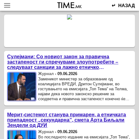
↵ НАЗАД
Сулејмани: Со новиот закон за правична
застапеност ги спречуваме злоупотребите –
следуваат санкции за лажно етничко
изјаснување
Журнал
-
09.06.2026
Заменикот министер за образование од
коалицијата ВРЕДИ, Дритон Сулејмани, во
гостувањето на емисијата „Топ Тема“ на Телма,
најави дека новото законско решение за
соодветна и правична застапеност конечно ќе
стави крај на долгогодишните манипулации со ...
Мерит-системот станува примарен, а етничката
припадност „секундарна“, смета Арта Биљали
Зендели од ДУИ
Журнал
-
09.06.2026
Во последното издание на емисијата „Топ Тема“,