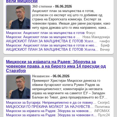
вели Мицкоски
360 степени
-
06.06.2026
Акцискиот план за малцинства е готов,
усогласен со експерт кој што го добивме од
страна на Европската комисија. Експерт за
човекови права. Имаше две јавни расправи, како
ниту една држава што го има направено, кажа
Мицкоски Акцискиот план за ...
Мицкоски: Акцискиот план за малцинства е готов
Фокус
Мицкоски: Акцискиот план за малцинства е усогласен со 26 земји-членки на ЕУ, само една држава има забелешки
Нова Македонија
АКЦИСКИОТ ПЛАН ЗА МАЛЦИНСТВА Е ГОТОВ Усогласен е со 26 земји-членки на ЕУ, освен со една
+инфо
Мицкоски: Акцискиот план за малцинства е готов и неофицијално е усогласен со дваесет и шест земји-членки, освен со една
Бриф
АКЦИСКИОТ ПЛАН ЗА МАЛЦИНСТВА Е ГОТОВ Усогласен е со 26 земји-членки на ЕУ, една, очекувано, се противи
Вечер
Мицкоски за изјавата на Радев: Зборува за
човекови права, а на бирото има 14 пресуди од
Старзбур
Независен
-
06.06.2026
Премиерот Христијан Мицкоски денеска го
обвини бугарскиот колега Румен Радев за
непринципиелност, коментирајќи ја неговата
изјава на маргините на самитот ЕУ – Западен
Балкан во Тиват, дека проширувањето во ЕУ
треба да се случува врз принципот на ...
Мицкоски за Бугарија: Непринципиелно е да се повикувате на човековите права, а на бирото да ви стојат 14 пресуди од Судот во Стразбур
Скопје1
МИЦКОСКИ ГО ПРЕКИНА МОЛКОТ ЗА НАЈЧУВСТВИТЕЛНАТА ТЕМА
Политика
Мицкоски за изјавата на Радев: Зборува за човекови права, а на бирото има 14 пресуди од Старзбур
iNFOMAX
Мицкоски за изјавата на Радев: Зборува за човекови права, а на бирото има 14 пресуди од Старзбур
Пулс24