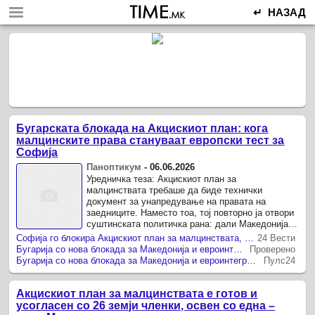
↵ НАЗАД
Бугарската блокада на Акцискиот план: кога
малцинските права стануваат европски тест за
Софија
Паноптикум
-
06.06.2026
Уредничка теза: Акцискиот план за
малцинствата требаше да биде технички
документ за унапредување на правата на
заедниците. Наместо тоа, тој повторно ја отвори
суштинската политичка рана: дали Македонија
се оценува според европски стандарди или ...
Софија го блокира Акцискиот план за малцинствата, Мицкоски се „крсти“во Мерц и Макрон
24 Вести
Бугарија со нова блокада за Македонија и евроинтеграциите
Проверено
Бугарија со нова блокада за Македонија и евроинтеграциите
Пулс24
Акцискиот план за малцинствата е готов и
усогласен со 26 земји членки, освен со една –