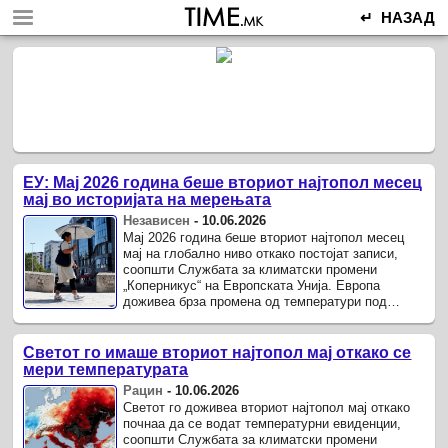
↵ НАЗАД
ЕУ: Мај 2026 година беше вториот најтопол месец
мај во историјата на мерењата
Независен
-
10.06.2026
Мај 2026 година беше вториот најтопол месец
мај на глобално ниво откако постојат записи,
соопшти Службата за климатски промени
„Коперникус“ на Европската Унија. Европа
доживеа брза промена од температури под
просекот до еден од најинтензивните ...
Светот го имаше вториот најтопол мај откако се
мери температурата
Рацин
-
10.06.2026
Светот го доживеа вториот најтопол мај откако
почнаа да се водат температурни евиденции,
соопшти Службата за климатски промени