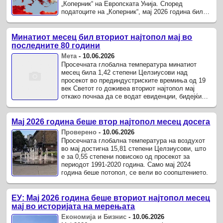
„Коперник“ на Европската Унија. Според
податоците на „Коперник“, мај 2026 година бил
втор најтопол мај глобално во ...
Минатиот месец бил вториот најтопол мај во
последните 80 години
Мета
-
10.06.2026
Просечната глобална температура минатиот
месец била 1,42 степени Целзиусови над
просекот во прединдустриските времиња од 19
век Светот го доживеа вториот најтопол мај
откако почнаа да се водат евиденции, бидејќи
климатските промени и временскиот ...
Мај 2026 година беше втор најтопол месец досега
Проверено
-
10.06.2026
Просечната глобална температура на воздухот
во мај достигна 15,81 степени Целзиусови, што
е за 0,55 степени повисоко од просекот за
периодот 1991-2020 година. Само мај 2024
година беше потопол, се вели во соопштението.
ЕУ: Мај 2026 година беше вториот најтопол месец
мај во историјата на мерењата
Економија и Бизнис
-
10.06.2026