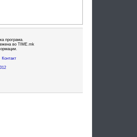
ка програма.
вежена во TIME.mk
формации.
Контакт
012