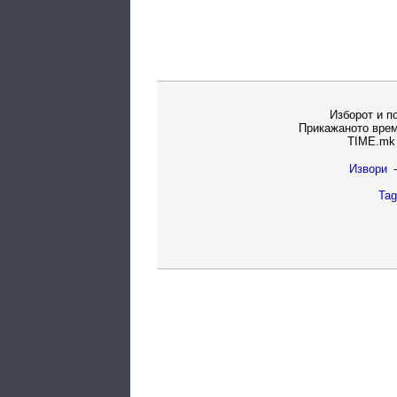
Изборот и п
Прикажаното врем
TIME.mk 
Извори
-
Tag