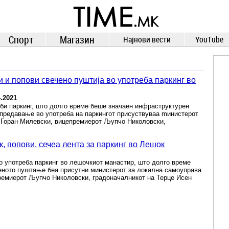
TIME.mk
ВЕСТИ
NEWS
Спорт
Магазин
Најнови вести
YouTube
и и попови свечено пуштија во употреба паркинг во
4.2021
би паркинг, што долго време беше значаен инфраструктурен
 предавање во употреба на паркингот присуствуваа mинистерот
 Горан Милевски, вицепремиерот Љупчо Николовски,
, попови, сечеа лента за паркинг во Лешок
о употреба паркинг во лешочкиот манастир, што долго време
еното пуштање беа присутни министерот за локална самоуправа
ремиерот Љупчо Николовски, градоначалникот на Терце Исен