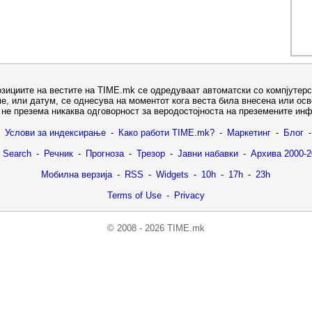
озициите на вестите на TIME.mk се одредуваат автоматски со компјутерс
е, или датум, се однесува на моментот кога веста била внесена или ос
не презема никаква одговорност за веродостојноста на преземените ин
Услови за индексирање
-
Како работи TIME.mk?
-
Маркетинг
-
Блог
-
 Search
-
Речник
-
Прогноза
-
Трезор
-
Јавни набавки
-
Архива 2000-2
Мобилна верзија
-
RSS
-
Widgets
-
10h
-
17h
-
23h
Terms of Use
-
Privacy
© 2008 - 2026 TIME.mk