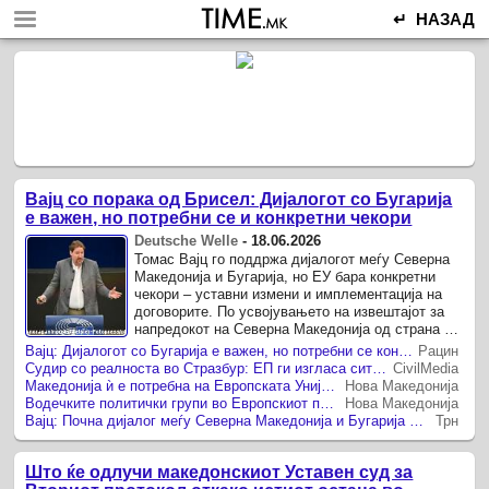
↵ НАЗАД
Вајц со порака од Брисел: Дијалогот со Бугарија
е важен, но потребни се и конкретни чекори
Deutsche Welle
-
18.06.2026
Томас Вајц го поддржа дијалогот меѓу Северна
Македонија и Бугарија, но ЕУ бара конкретни
чекори – уставни измени и имплементација на
договорите. По усвојувањето на извештајот за
напредокот на Северна Македонија од страна на
Европскиот парламент во средата (17 јуни),
Вајц: Дијалогот со Бугарија е важен, но потребни се конкретни чекори
Рацин
известувачот ...
Судир со реалноста во Стразбур: ЕП ги изгласа сите услови и остри критики за реформите во Скопје
CivilMedia
Македонија ѝ е потребна на Европската Унија, но не треба да се мешаме во нејзиниот политички систем
Нова Македонија
Водечките политички групи во Европскиот парламент (ЕП) и понатаму го поддржуваат проширувањето базирано врз заслуги
Нова Македонија
Вајц: Почна дијалог меѓу Северна Македонија и Бугарија – „треба да го поддржиме процесот на градење доверба“
Трн
Што ќе одлучи македонскиот Уставен суд за