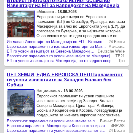
Вториот протокол откако истиот остана во
Извештајот на ЕП за напредокот на Македонија
еМагазин
-
18.06.2026
Европратениците вчера во Европскиот
парламент (ЕП) во Стразбур, Франција, изгласаа
Македонија за влез во Европската унија (ЕУ), да
преговара со Бугарија, и за нејзината историја.
Оваа секако е уште еден преседан кога е во
прашање европскиот пат на земјава, што ни
Изгласан Извештајот за Македонија во ЕП – Вториот протокол остана
24 Вести
една земја не ...
Европскиот парламент го изгласа извештајот за Македонија, задржан спорниот дел за историјата
Макфакс
ЕП го усвои извештајот за Северна Македонија, историските прашања остануваат
Deutsche Welle
Европскиот парламент го усвои извештајот за Македонија! Европратениците го отфрлија амандманот на Вајц за Вториот протокол со Бугарија
ТВ21
ЕП го усвои извештајот за Македонија, но го задржа спорниот став за „заедничката историја“
Трн
ПЕТ ЗЕМЈИ, ЕДНА ЕВРОПСКА ЦЕЛ Парламентот
ги усвои извештаите за Западен Балкан без
Србија
Национално
-
18.06.2026
Европскиот парламент ги усвои годишните
извештаи за пет земји од Западен Балкан
Северна Македонија, Црна Гора, Албанија,
Босна и Херцеговина и Косово, потврдувајќи ја
поддршката за нивната европска перспектива.
Европскиот парламент ги усвои извештаите за пет земји од Западен Балкан
Бизнис Вести
Европски парламент: Македонија и Косово стагнираат, Црна Гора и Албанија кон брзо членство
4NEWS
Европскиот парламент ги усвои извештаите за пет земји од Западен Балкан
24 Вести