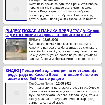
Вистинска драма се одвивала рано утринава во
нова станбена зграда во скопската населба
Кисела Вода, каде околу 5 часот избувнал
пожар пред влезот на објектот. Силниот чад,
детонациите и полициските тропања на вратите
ги разбудиле станарите, кои во ...
(ВИДЕО) ПОЖАР И ПАНИКА ПРЕД ЗГРАДА: Силен
чад и експлозии ги кренаа станарите на нозе!
ПРВ.мк
-
12.06.2026
Вистинска паника утринава ги вознемирила
жителите на нова станбена зграда во скопската
населба Кисела Вода, откако пред самиот влез
на објектот избувнал пожар во раните утрински
часови. Според информациите, инцидентот се
случил околу 5 часот наутро, ...
ВИДЕО | Пожар изби од електрична инсталација
пред зграда во Кисела Вода — станари бегале во
пижами и со бебиња во рацете
Слободен Печат
-
12.06.2026
Густ чад и силни детонации утрово ги разбудило
станарите на нова зграда на компанијата „Трим и
Лум“ во скопската населба Кисела Вода, откако
околу 5:00 часот избувнал силен пожар пред
самиот влез на објектот.