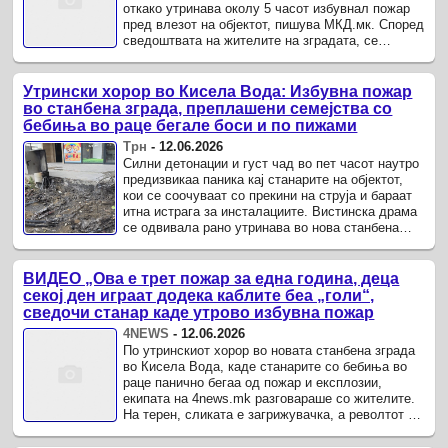
откако утринава околу 5 часот избувнал пожар
пред влезот на објектот, пишува МКД.мк. Според
сведоштвата на жителите на зградата, се
запалила електрична инсталација ...
Утрински хорор во Кисела Вода: Избувна пожар
во станбена зграда, преплашени семејства со
бебиња во раце бегале боси и по пижами
Трн
-
12.06.2026
Силни детонации и густ чад во пет часот наутро
предизвикаа паника кај станарите на објектот,
кои се соочуваат со прекини на струја и бараат
итна истрага за инсталациите. Вистинска драма
се одвивала рано утринава во нова станбена
зграда на ...
ВИДЕО „Ова е трет пожар за една година, деца
секој ден играат додека каблите беа „голи“,
сведочи станар каде утрово избувна пожар
4NEWS
-
12.06.2026
По утринскиот хорор во новата станбена зграда
во Кисела Вода, каде станарите со бебиња во
раце панично бегаа од пожар и експлозии,
екипата на 4news.mk разговараше со жителите.
На терен, сликата е загрижувачка, а револтот кај
граѓаните расте од час ...