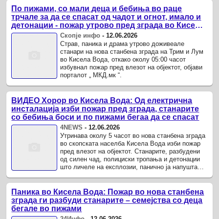
По пижами, со мали деца и бебиња во раце
трчале за да се спасат од чадот и огнот, имало и
детонации - пожар утрово пред зграда во Кисела
Вода
Скопје инфо
-
12.06.2026
Страв, паника и драма утрово доживеале
станари на нова станбена зграда на Трим и Лум
во Кисела Вода, откако околу 05:00 часот
избувнал пожар пред влезот на објектот, објави
порталот „ МКД.мк “.
ВИДЕО Хорор во Кисела Вода: Од електрична
инсталација изби пожар пред зграда, станарите
со бебиња боси и по пижами бегаа да се спасат
4NEWS
-
12.06.2026
Утринава околу 5 часот во нова станбена зграда
во скопската населба Кисела Вода изби пожар
пред влезот на објектот. Станарите, разбудени
од силен чад, полициски тропања и детонации
што личеле на експлозии, панично ја напуштале
зградата.
Паника во Кисела Вода: Пожар во нова станбена
зграда ги разбуди станарите – семејства со деца
бегале во пижами
24Инфо
-
12.06.2026