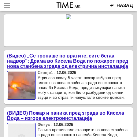
↵ НАЗАД
(Видео) „Се тропаше по вратите, сите бегаа
надвор“: Драма во Кисела Вода по пожарот пред
нова станбена зграда од електрична инсталација
Скопје1
-
12.06.2026
Утринава околу 5 часот, пожар избувна пред
влезот на нова станбена зграда во скопската
населба Кисела Вода, предизвикувајќи паника
меѓу станарите, кои биле разбудени од силни
звуци и во страв ги напуштале своите домови.
(ВИДЕО) Пожар и паника пред зграда во Кисела
Вода – изгоре електроинсталација
Фокус
-
12.06.2026
Паника преживеале станарите на нова станбена
зграда во скопската населба Кисела Вода,