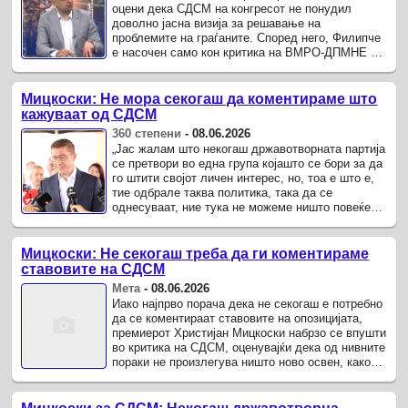
оцени дека СДСМ на конгресот не понудил
доволно јасна визија за решавање на
проблемите на граѓаните. Според него, Филипче
е насочен само кон критика на ВМРО-ДПМНЕ во
делот на надворешната политика или ...
Мицкоски: Не мора секогаш да коментираме што
кажуваат од СДСМ
360 степени
-
08.06.2026
„Јас жалам што некогаш државотворната партија
се претвори во една група којашто се бори за да
го штити својот личен интерес, но, тоа е што е,
тие одбрале таква политика, така да се
однесуваат, ние тука не можеме ништо повеќе
да сториме“, изјави ...
Мицкоски: Не секогаш треба да ги коментираме
ставовите на СДСМ
Мета
-
08.06.2026
Иако најпрво порача дека не секогаш е потребно
да се коментираат ставовите на опозицијата,
премиерот Христијан Мицкоски набрзо се впушти
во критика на СДСМ, оценувајќи дека од нивните
пораки не произлегува ништо ново освен, како
што рече, ...