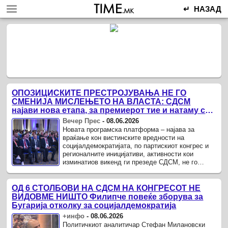
↵ НАЗАД
ОПОЗИЦИСКИТЕ ПРЕСТРОЈУВАЊА НЕ ГО
СМЕНИЈА МИСЛЕЊЕТО НА ВЛАСТА: СДСМ
најави нова етапа, за премиерот тие и натаму се
„мекото ткиво“ во македонскиот идентитет
Вечер Прес
-
08.06.2026
Новата програмска платформа – најава за
враќање кон вистинските вредности на
социјалдемократијата, по партискиот конгрес и
регионалните иницијативи, активности кои
изминатиов викенд ги презеде СДСМ, не го
сменија ставот и односот на владејачката ...
ОД 6 СТОЛБОВИ НА СДСМ НА КОНГРЕСОТ НЕ
ВИДОВМЕ НИШТО Филипче повеќе зборува за
Бугарија отколку за социјалдемократија
+инфо
-
08.06.2026
Политичкиот аналитичар Стефан Милановски