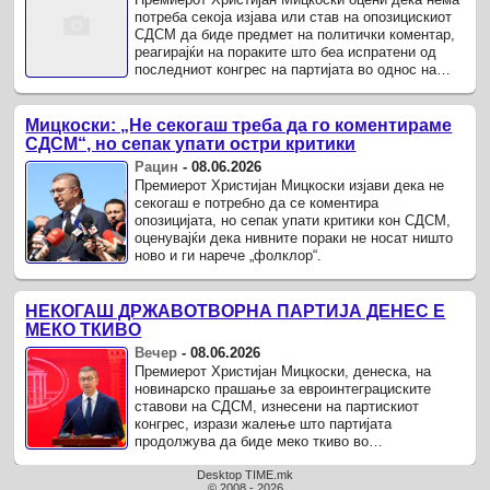
потреба секоја изјава или став на опозицискиот
СДСМ да биде предмет на политички коментар,
реагирајќи на пораките што беа испратени од
последниот конгрес на партијата во однос на
евроинтегративниот процес ...
Мицкоски: „Не секогаш треба да го коментираме
СДСМ“, но сепак упати остри критики
Рацин
-
08.06.2026
Премиерот Христијан Мицкоски изјави дека не
секогаш е потребно да се коментира
опозицијата, но сепак упати критики кон СДСМ,
оценувајќи дека нивните пораки не носат ништо
ново и ги нарече „фолклор“.
НЕКОГАШ ДРЖАВОТВОРНА ПАРТИЈА ДЕНЕС Е
МЕКО ТКИВО
Вечер
-
08.06.2026
Премиерот Христијан Мицкоски, денеска, на
новинарско прашање за евроинтеграциските
ставови на СДСМ, изнесени на партискиот
конгрес, изрази жалење што партијата
продолжува да биде меко ткиво во
македонскиот национален идентитет.
Desktop TIME.mk
© 2008 - 2026