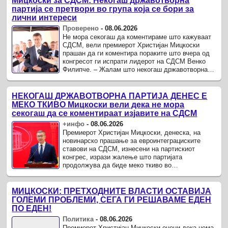
Мицкоски за СДСМ: Некогаш државотворна
партија се претвори во група која се бори за
лични интереси
Проверено
-
08.06.2026
Не мора секогаш да коментираме што кажуваат
СДСМ, вели премиерот Христијан Мицкоски
прашан да ги коментира пораките што вчера од
конгресот ги испрати лидерот на СДСМ Венко
Филипче. – Жалам што некогаш државотворната
партија се претвори во една група ...
НЕКОГАШ ДРЖАВОТВОРНА ПАРТИЈА ДЕНЕС Е
МЕКО ТКИВО Мицкоски вели дека не мора
секогаш да се коментираат изјавите на СДСМ
+инфо
-
08.06.2026
Премиерот Христијан Мицкоски, денеска, на
новинарско прашање за евроинтеграциските
ставови на СДСМ, изнесени на партискиот
конгрес, изрази жалење што партијата
продолжува да биде меко ткиво во
македонскиот национален идентитет.
МИЦКОСКИ: ПРЕТХОДНИТЕ ВЛАСТИ ОСТАВИЈА
ГОЛЕМИ ПРОБЛЕМИ, СЕГА ГИ РЕШАВАМЕ ЕДЕН
ПО ЕДЕН!
Политика
-
08.06.2026
Премиерот Христијан Мицкоски оцени дека нема