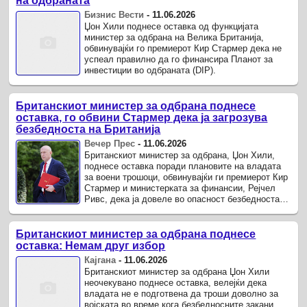
на одбраната
Бизнис Вести
-
11.06.2026
Џон Хили поднесе оставка од функцијата
министер за одбрана на Велика Британија,
обвинувајќи го премиерот Кир Стармер дека не
успеал правилно да го финансира Планот за
инвестиции во одбраната (DIP).
Британскиот министер за одбрана поднесе
оставка, го обвини Стармер дека ја загрозува
безбедноста на Британија
Вечер Прес
-
11.06.2026
Британскиот министер за одбрана, Џон Хили,
поднесе оставка поради плановите на владата
за воени трошоци, обвинувајќи ги премиерот Кир
Стармер и министерката за финансии, Рејчел
Ривс, дека ја довеле во опасност безбедноста
на земјата во време на ...
Британскиот министер за одбрана поднесе
оставка: Немам друг избор
Кајгана
-
11.06.2026
Британскиот министер за одбрана Џон Хили
неочекувано поднесе оставка, велејќи дека
владата не е подготвена да троши доволно за
војската во време кога безбедносните закани