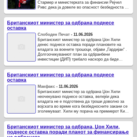
Стармер и министерката за финансии Рејчел
Ривс дека ја довеле во опасност безбедноста на
земјата во време на ...
Британскиот министер за одбрана поднесе
оставка
Слободен Печат
-
11.06.2026
Британскиот министер за одбрана Џон Хили
денес поднесе оставка поради плановите на
владата за воените трошоци, објави „Гардијан“ .
Долгоочекуваниот план за одбранбени
инвестиции (ДИП) требало наскоро да биде
објавен, но во писмо до премиерот Кир ...
Британскиот министер за одбрана поднесе
оставка
Макфакс
-
11.06.2026
Британскиот министер за одбрана Џон Хили
неочекувано поднесе оставка, велејќи дека
владата не е подготвена да троши доволно за
војската во време кога безбедносните закани се
зголемуваат. Хили му порача на премиерот Кир
Стармер дека владиниот план за ...
Британскиот министер за одбрана, Џон Хили,
поднесе оставка поради планот за финансирање