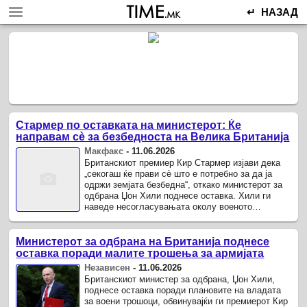
↵ НАЗАД
Стармер по оставката на министерот: Ќе
направам сè за безбедноста на Велика Британија
Макфакс
-
11.06.2026
Британскиот премиер Кир Стармер изјави дека
„секогаш ќе прави сè што е потребно за да ја
одржи земјата безбедна“, откако министерот за
одбрана Џон Хили поднесе оставка. Хили ги
наведе несогласувањата околу военото
финансирање како причина, но ...
Министерот за одбрана на Британија поднесе
оставка поради малите трошења за армијата
Независен
-
11.06.2026
Британскиот министер за одбрана, Џон Хили,
поднесе оставка поради плановите на владата
за воени трошоци, обвинувајќи ги премиерот Кир