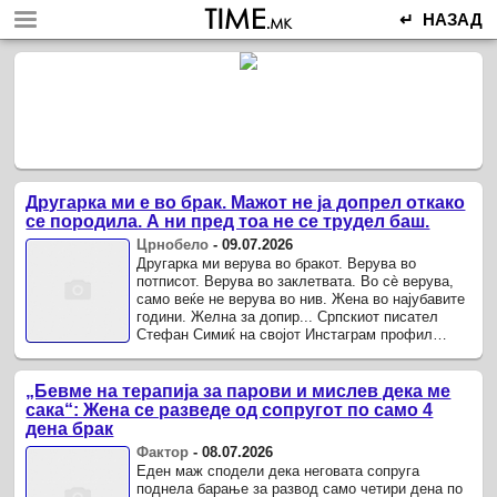
↵ НАЗАД
Другарка ми е во брак. Мажот не ја допрел откако
се породила. А ни пред тоа не се трудел баш.
Црнобело
-
09.07.2026
Другарка ми верува во бракот. Верува во
потписот. Верува во заклетвата. Во сè верува,
само веќе не верува во нив. Жена во најубавите
години. Желна за допир... Српскиот писател
Стефан Симиќ на својот Инстаграм профил
сподели животна приказна на негова пријателка,
во која ќе се ...
„Бевме на терапија за парови и мислев дека ме
сака“: Жена се разведе од сопругот по само 4
дена брак
Фактор
-
08.07.2026
Еден маж сподели дека неговата сопруга
поднела барање за развод само четири дена по