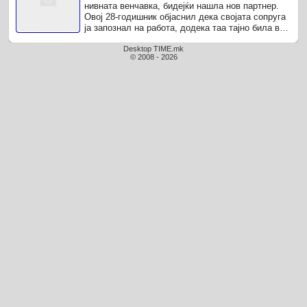
нивната венчавка, бидејќи нашла нов партнер.
Овој 28-годишник објаснил дека својата сопруга
ја запознал на работа, додека таа тајно била во
врска со оженет маж.
Desktop TIME.mk
© 2008 - 2026