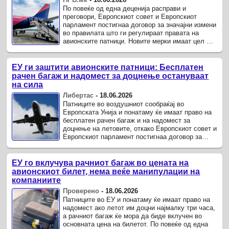
По повеќе од една деценија расправи и
преговори, Европскиот совет и Европскиот
парламент постигнаа договор за значајни измени
во правилата што ги регулираат правата на
авионските патници. Новите мерки имаат цел да
донесат поголема транспарентност при
купувањето авиобилети, ...
ЕУ ги заштити авионските патници: Бесплатен
рачен багаж и надомест за доцнење остануваат
на сила
Либертас
-
18.06.2026
Патниците во воздушниот сообраќај во
Европската Унија и понатаму ќе имаат право на
бесплатен рачен багаж и на надомест за
доцнење на летовите, откако Европскиот совет и
Европскиот парламент постигнаа договор за
измените на правилата за заштита на патниците.
ЕУ го вклучува рачниот багаж во цената на
авионскиот билет, нема веќе манипулации на
компаниите
Проверено
-
18.06.2026
Патниците во ЕУ и понатаму ќе имаат право на
надомест ако летот им доцни најмалку три часа,
а рачниот багаж ќе мора да биде вклучен во
основната цена на билетот. По повеќе од една