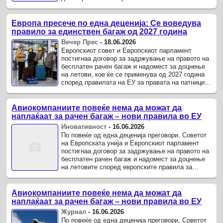
патниците во воздушниот сообраќај.
Европа пресече по една деценија: Се воведува
правило за единствен багаж од 2027 година
Вечер Прес
-
18.06.2026
Европскиот совет и Европскиот парламент
постигнаа договор за задржување на правото на
бесплатен рачен багаж и надомест за доцнење
на летови, кое ќе се применува од 2027 година
според правилата на ЕУ за правата на патниците
во воздушниот сообраќај, по повеќе од една
деценија ...
Авиокомпаниите повеќе нема да можат да
наплаќаат за рачен багаж – нови правила во ЕУ
Иновативност
-
16.06.2026
По повеќе од една деценија преговори, Советот
на Европската унија и Европскиот парламент
постигнаа договор за задржување на правото на
бесплатен рачен багаж и надомест за доцнење
на летовите според европските правила за
правата на патниците во воздушниот сообраќај.
Авиокомпаниите повеќе нема да можат да
наплаќаат за рачен багаж – нови правила во ЕУ
Журнал
-
16.06.2026
По повеќе од една деценија преговори, Советот