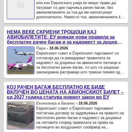
или кон Европската унија ќе имаат право да
патуваат со две парчиња рачен багаж, без
авиокомпаниите за тоа да им наплатуваат
дополнително. Наместо тоа, авиокомпаниите ќе
мора да ја прикажуваат цената на билетот веќе
со вклучен рачен ...
НЕМА ВЕЌЕ СКРИЕНИ ТРОШОЦИ КАЈ
АВИОБИЛЕТИТЕ: ЕУ воведе нови правила за
бесплатен рачен багаж и за надомест за доцнења
на летовите
Пари
-
18.06.2026
Европскиот совет и Европскиот парламент се
согласија да ги ревидираат правилата за
надомест за доцнење на авионските патници и
за бесплатен рачен багаж, со што се разреши
законодавна расправија што траеше повеќе од
една деценија.
КОЈ РАЧЕН БАГАЖ БЕСПЛАТНО ЌЕ БИДЕ
ВКЛУЧЕН ВО ЦЕНАТА НА АВИОНСКИОТ БИЛЕТ –
од 2027 година стапува новиот закон во ЕУ
Економија и Бизнис
-
18.06.2026
Европскиот совет и Европскиот парламент
постигнаа договор за задржување на правото на
бесплатен рачен багаж и надомест за доцнење
на летовите според правилата за права на
патниците во воздушниот сообраќај на
Европската унија, по повеќе од една деценија