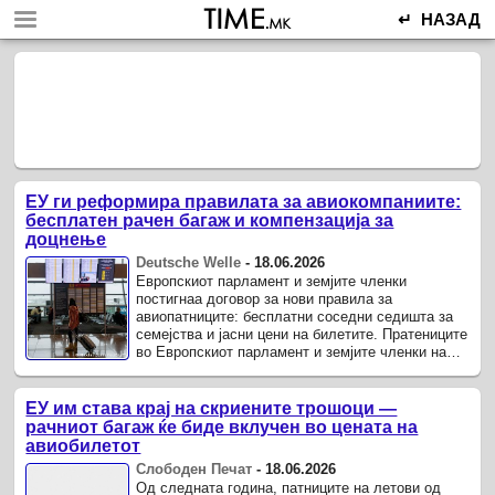
↵ НАЗАД
ЕУ ги реформира правилата за авиокомпаниите:
бесплатен рачен багаж и компензација за
доцнење
Deutsche Welle
-
18.06.2026
Европскиот парламент и земјите членки
постигнаа договор за нови правила за
авиопатниците: бесплатни соседни седишта за
семејства и јасни цени на билетите. Пратениците
во Европскиот парламент и земјите членки на
Европската унија постигнаа договор за нови
правила за Со нив на ...
ЕУ им става крај на скриените трошоци —
рачниот багаж ќе биде вклучен во цената на
авиобилетот
Слободен Печат
-
18.06.2026
Од следната година, патниците на летови од