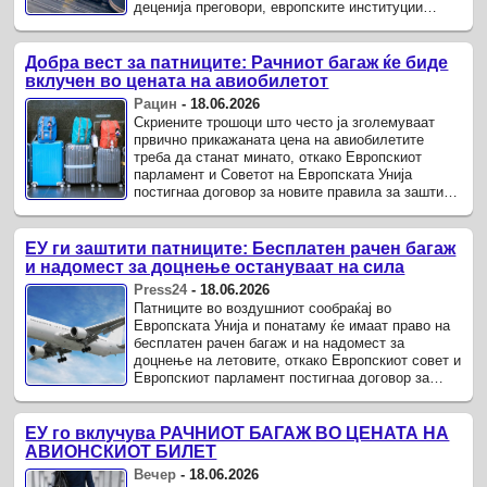
деценија преговори, европските институции
постигнаа договор за измени на правилата за
заштита на ...
Добра вест за патниците: Рачниот багаж ќе биде
вклучен во цената на авиобилетот
Рацин
-
18.06.2026
Скриените трошоци што често ја зголемуваат
првично прикажаната цена на авиобилетите
треба да станат минато, откако Европскиот
парламент и Советот на Европската Унија
постигнаа договор за новите правила за заштита
на патниците во авиосообраќајот.
ЕУ ги заштити патниците: Бесплатен рачен багаж
и надомест за доцнење остануваат на сила
Press24
-
18.06.2026
Патниците во воздушниот сообраќај во
Европската Унија и понатаму ќе имаат право на
бесплатен рачен багаж и на надомест за
доцнење на летовите, откако Европскиот совет и
Европскиот парламент постигнаа договор за
измените на правилата за заштита на патниците.
ЕУ го вклучува РАЧНИОТ БАГАЖ ВО ЦЕНАТА НА
АВИОНСКИОТ БИЛЕТ
Вечер
-
18.06.2026