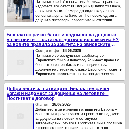
Патниците во ЕУ и понатаму ќе имаат право на
надомест ако летот им доцни најмалку три часа,
а рачниот багаж ќе мора да биде вклучен во
основната цена на билетот. По повеќе од една
деценија преговори, европските институции
постигнаа договор за измени на правилата за
заштита на ...
Бесплатен рачен багаж и надомест за доцнење
на летовите - Постигнат договор во рамки на ЕУ
за новите правила за заштита на авионските
патници
Скопје инфо
-
18.06.2026
Патниците во воздушниот сообраќај во
Европската Унија и понатаму ќе имаат право на
бесплатен рачен багаж и на надомест за
доцнење на летовите, откако Европскиот совет и
Европскиот парламент постигнаа договор за
измените на правилата за заштита на патниците.
Добри вести за патниците: Бесплатен рачен
багаж и надомест за доцнење на летовите –
Постигнат е договор
Glamur
-
18.06.2026
Добри вести за милиони патници низ Европа –
бесплатниот рачен багаж и правото на надомест
за доцнење на летовите остануваат
загарантирани, откако Европската Унија постигна
договор за новите правила за заштита на