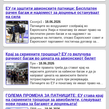
преговори.
ЕУ ги заштити авионските патници: Бесплатен
рачен багаж и надомест за доцнење остануваат
на сила
Скопје1
-
18.06.2026
Патниците во воздушниот сообраќај во
Европската Унија и понатаму ќе имаат право на
бесплатен рачен багаж и на надомест за
доцнење на летовите, откако Европскиот совет и
Европскиот парламент постигнаа договор за
измените на правилата за заштита на патниците.
Крај за скриените трошоци? ЕУ го вклучува
рачниот багаж во цената на авионскиот билет
Трн
-
18.06.2026
Новите правила треба да стават крај на
нејасните доплати за кабински багаж и да ја
направат цената на авионските билети
потранспарентна уште при резервација.
Патниците во ЕУ и понатаму ќе имаат право на
надомест ако летот им доцни најмалку три часа,
а рачниот багаж ќе мора да ...
ГОЛЕМА ПРОМЕНА ЗА ПАТНИЦИТЕ: ЕУ става крај
на скриените трошоци за авиобилети, следуваат
нови права за багажот и доцнењата!
ПРВ.мк
-
18.06.2026