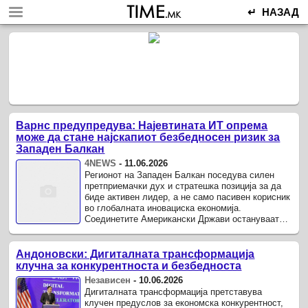
↵ НАЗАД
Варнс предупредува: Најевтината ИТ опрема
може да стане најскапиот безбедносен ризик за
Западен Балкан
4NEWS
-
11.06.2026
Регионот на Западен Балкан поседува силен
претприемачки дух и стратешка позиција за да
биде активен лидер, а не само пасивен корисник
во глобалната иновациска економија.
Соединетите Американски Држави остануваат
посветени да бидат клучен партнер во ...
Андоновски: Дигиталната трансформација
клучна за конкурентноста и безбедноста
Независен
-
10.06.2026
Дигиталната трансформација претставува
клучен предуслов за економска конкурентност,