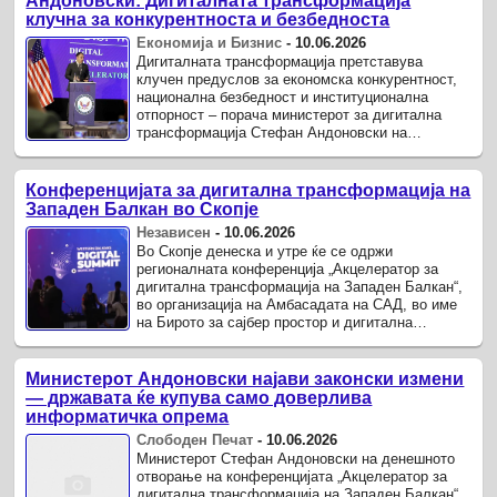
Андоновски: Дигиталната трансформација
клучна за конкурентноста и безбедноста
Економија и Бизнис
-
10.06.2026
Дигиталната трансформација претставува
клучен предуслов за економска конкурентност,
национална безбедност и институционална
отпорност – порача министерот за дигитална
трансформација Стефан Андоновски на
отворањето на конференцијата „Акцелератор за
...
Конференцијата за дигитална трансформација на
Западен Балкан во Скопје
Независен
-
10.06.2026
Во Скопје денеска и утре ќе се одржи
регионалната конференција „Акцелератор за
дигитална трансформација на Западен Балкан“,
во организација на Амбасадата на САД, во име
на Бирото за сајбер простор и дигитална
политика при Стејт департментот.
Министерот Андоновски најави законски измени
— државата ќе купува само доверлива
информатичка опрема
Слободен Печат
-
10.06.2026
Министерот Стефан Андоновски на денешното
отворање на конференцијата „Акцелератор за
дигитална трансформација на Западен Балкан“