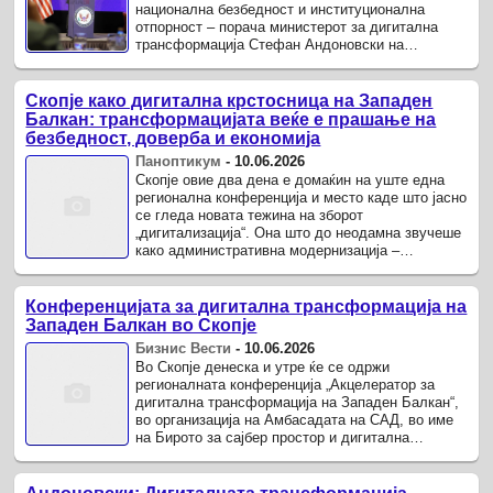
национална безбедност и институционална
отпорност – порача министерот за дигитална
трансформација Стефан Андоновски на
отворањето на конференцијата „Акцелератор за
...
Скопје како дигитална крстосница на Западен
Балкан: трансформацијата веќе е прашање на
безбедност, доверба и економија
Паноптикум
-
10.06.2026
Скопје овие два дена е домаќин на уште една
регионална конференција и место каде што јасно
се гледа новата тежина на зборот
„дигитализација“. Она што до неодамна звучеше
како административна модернизација –
електронски услуги, побрзи процедури, ...
Конференцијата за дигитална трансформација на
Западен Балкан во Скопје
Бизнис Вести
-
10.06.2026
Во Скопје денеска и утре ќе се одржи
регионалната конференција „Акцелератор за
дигитална трансформација на Западен Балкан“,
во организација на Амбасадата на САД, во име
на Бирото за сајбер простор и дигитална
политика при Стејт департментот.