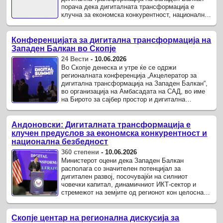
порача дека дигиталната трансформација е
клучна за економска конкурентност, национална
безбедност и институционална ...
Конференцијата за дигитална трансформација на
Западен Балкан во Скопје
24 Вести
-
10.06.2026
Во Скопје денеска и утре ќе се одржи
регионалната конференција „Акцелератор за
дигитална трансформација на Западен Балкан“,
во организација на Амбасадата на САД, во име
на Бирото за сајбер простор и дигитална
политика при Стејт департментот.
Андоновски: Дигиталната трансформација е
клучен предуслов за економска конкурентност и
национална безбедност
360 степени
-
10.06.2026
Министерот оцени дека Западен Балкан
располага со значителен потенцијал за
дигитален развој, посочувајќи на силниот
човечки капитал, динамичниот ИКТ-сектор и
стремежот на земјите од регионот кон целосна
интеграција во европскиот и трансатлантскиот ...
Скопје центар на регионална дискусија за