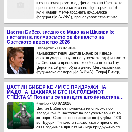
шоу на полувремето од финалето на Светското
првенство, кое ќе се игра во Њу Џерси на 19
јули, објави Меѓународната фудбалска
федерација (ФИФА), пренесуваат странските
медиуми .
Џастин Бибер, заедно со Мадона и Шакира ќе
настапи на полувремето од финалето на
Светското првенство 2026
Либертас
-
08.07.2026
Канадскиот пејач Џастин Бибер ќе изведе
спектакуларно шоу на полувремето од финалето
на Светското првенство, кое ќе се игра во Њу
Џерси на 19 јули, објави денес Меѓународната
фудбалска федерација (ФИФА). Покрај Бибер,
на финалето на Светското првенство ќе
настапат и ѕвезди како ...
ЏАСТИН БИБЕР ЌЕ ИМ СЕ ПРИДРУЖИ НА
МАДОНА, ШАКИРА И БТС НА ГОЛЕМИОТ
СПЕКТАКЛ Познати се ѕвездите што ќе настапат
на полувремето од финалето на Мундијалот
+инфо
-
09.07.2026
Џастин Бибер се придружи на списокот со
ѕвезди кои ќе настапат на полувремето и ќе го
затворат Светското првенство во фудбал 2026
во Њујорк. Финалето на Светското првенство
оваа година за прв пат ќе биде придружено со
шоу на полувремето, а покрај Шакира, Мадона и