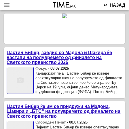
↵ НАЗАД
Џастин Бибер, заедно со Мадона и Шакира ќе
настапи на полувремето од финалето на
Светското првенство 2026
Фокус
-
08.07.2026
Канадскиот пејач Џастин Бибер ќе изведе
спектакуларно шоу на полувремето од финалето
на Светското првенство, кое ќе се игра во Њу
Џерси на 19 јули, објави денес Меѓународната
фудбалска федерација (ФИФА). Покрај Бибер,
на финалето на Светското првенство ќе
настапат и ѕвезди како ...
Џастин Бибер ќе им се придружи на Мадона,
Шакира и „БТС“ на полувремето од финалето на
Светското првенство
Слободен Печат
-
08.07.2026
Пејачот Џастин Бибер ќе изведе спектакуларно