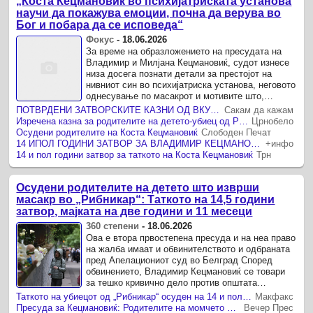
„Коста Кецмановиќ во психијатриската установа
научи да покажува емоции, почна да верува во
Бог и побара да се исповеда“
Фокус
-
18.06.2026
За време на образложението на пресудата на
Владимир и Милјана Кецмановиќ, судот изнесе
низа досега познати детали за престојот на
нивниот син во психијатриска установа, неговото
однесување по масакрот и мотивите што,
според утврдените факти, му претходеле на
ПОТВРДЕНИ ЗАТВОРСКИТЕ КАЗНИ ОД ВКУПНО 17,5 ГОДИНИ ЗА РОДИТЕЛИТЕ НА ДЕТЕТО КОЕ ИЗВРШИ МАСАКР ВО ОСНОВНО ШКОЛО ВО БЕЛГРАД
Сакам да кажам
злосторството.
Изречена казна за родителите на детето-убиец од Рибникар: 14 години и 6 месеци за таткото, 2 години и 11 месеци за мајката
Црнобело
Осудени родителите на Коста Кецмановиќ
Слободен Печат
14 ИПОЛ ГОДИНИ ЗАТВОР ЗА ВЛАДИМИР КЕЦМАНОВИЌ, 2 ГОДИНИ И 11 МЕСЕЦИ ЗА МИЉАНА Осудени родителите на детето убиец од училиштето „Рибникар“
+инфо
14 и пол години затвор за таткото на Коста Кецмановиќ
Трн
Осудени родителите на детето што изврши
масакр во „Рибникар“: Таткото на 14,5 години
затвор, мајката на две години и 11 месеци
360 степени
-
18.06.2026
Ова е втора првостепена пресуда и на неа право
на жалба имаат и обвинителството и одбраната
пред Апелациониот суд во Белград Според
обвинението, Владимир Кецмановиќ се товари
за тешко кривично дело против општата
сигурност и занемарување и злоупотреба на
Таткото на убиецот од „Рибникар“ осуден на 14 и пол години затвор, а мајката на две години и 11 месеци
Макфакс
малолетно лице, додека ...
Пресуда за Кецмановиќ: Родителите на момчето убиец од „Рибникар“ одат во затвор
Вечер Прес