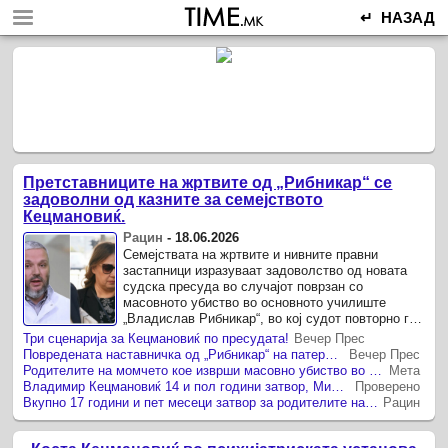
↵ НАЗАД
Претставниците на жртвите од „Рибникар“ се
задоволни од казните за семејството
Кецмановиќ.
Рацин
-
18.06.2026
Семејствата на жртвите и нивните правни
застапници изразуваат задоволство од новата
судска пресуда во случајот поврзан со
масовното убиство во основното училиште
„Владислав Рибникар“, во кој судот повторно ги
разгледуваше одговорностите на родителите на
Три сценарија за Кецмановиќ по пресудата!
Вечер Прес
момчето-убиец, Владимир и ...
Повредената наставничка од „Рибникар“ на патерици дојде на изрекувањето на пресудата за Кецмановиќ
Вечер Прес
Родителите на момчето кое изврши масовно убиство во „Рибникар“ беа осудени на затворски казни од вкупно 17.5 години
Мета
Владимир Кецмановиќ 14 и пол години затвор, Миљана Кецмановиќ речиси три години (ДПЛ)
Проверено
Вкупно 17 години и пет месеци затвор за родителите на К.К. од „Рибникар“
Рацин