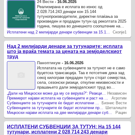
24 Вести
-
16.06.2026
Реализирана е исплата во износ од
2.028.714.243 денари кон 15.144
тутунопроизводители, директни плаќања за
произведен и продаден тутун од реколтата 2025
година, пишува во денешното соопштение на
Министерството за земјоделство, шумарство и
Исплатени над 2 милијарди денари субвенции за 15.144 тутунопроизводители
Скопје1
водостопанство.
Над 2 милијарди денари за тутунарите: исплата
што ја враќа темата за цената на земјоделскиот
труд
Паноптикум
-
16.06.2026
Исплатата на субвенциите за тутунот не е само
буџетска трансакција. Таа е потсетник дека зад
секој килограм предаден тутун стојат семејства,
села, сезонски ризици, откупни неизвесности и
прашањето дали земјоделскиот труд во
Македонија конечно може да биде третираан
„Дали на Мицкоски може да му се верува?“: Реакција на тутунарите по најавата за исплата на субвенциите
Независен
како ...
Премиерот најави исплата на субвенциите и раст на производството на тутун
Агротим
Субвенциите за тутунарите ќе бидат исплатени предвреме: Владата тврди дека за две години дала повеќе средства отколку претходната за три
Бизнис Вести
Субвенциите за тутунарите ќе бидат исплатени предвреме: Владата тврди дека за две години дала повеќе средства отколку претходната за три
Шеталиште
Мицкоски најави исплата на две милијарди денари субвенции за тутунарите
Рацин
ИСПЛАТЕНИ СУБВЕНЦИИ ЗА ТУТУН: На 15 144
тутунари, исплатени 2 028 714 243 денари