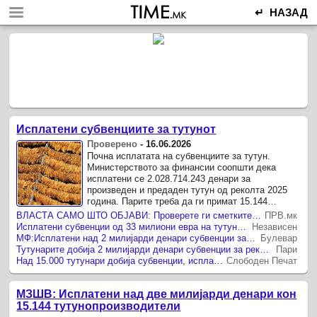
↵ НАЗАД
Исплатени субвенциите за тутунот
Проверено
-
16.06.2026
Почна исплатата на субвенциите за тутун.
Министерството за финансии соопшти дека
исплатени се 2.028.714.243 денари за
произведен и предаден тутун од реколта 2025
година. Парите треба да ги примат 15.144
тутунопроизводители.
ВЛАСТА САМО ШТО ОБЈАВИ: Проверете ги сметките – имате прилив на средства!
ПРВ.мк
Исплатени субвенции од 33 милиони евра на тутунарите за 2025
Независен
МФ:Исплатени над 2 милијарди денари субвенции за тутун на 15.144 тутунопроизводители
Булевар
Тутунарите добија 2 милијарди денари субвенции за реколтата од 2025 година
Пари
Над 15.000 тутунари добија субвенции, исплатени им се над 32 милиони евра
Слободен Печат
МЗШВ: Исплатени над две милијарди денари кон
15.144 тутунопроизводители