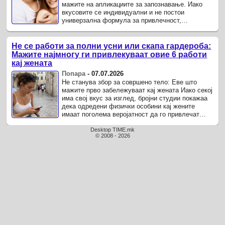
мажите на апликациите за запознавање. Иако
вкусовите се индивидуални и не постои
универзална формула за привлечност,
анализата на податоците од апликацијата Badoo
покажа одредени шеми кај ...
Не се работи за полни усни или скапа гардероба:
Мажите најмногу ги привлекуваат овие 6 работи
кај жената
Попара
-
07.07.2026
Не станува збор за совршено тело: Еве што
мажите прво забележуваат кај жената Иако секој
има свој вкус за изглед, бројни студии покажаа
дека одредени физички особини кај жените
имаат поголема веројатност да го привлечат
вниманието на мажите.
Desktop TIME.mk
© 2008 - 2026