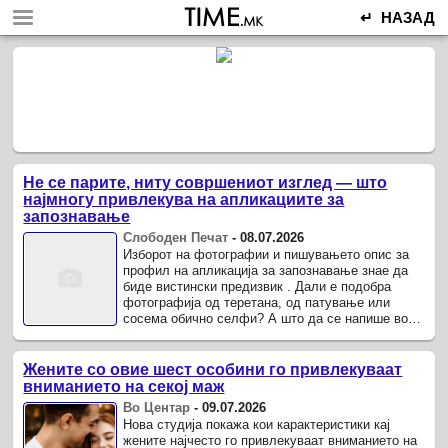
↵ НАЗАД
Не се парите, ниту совршениот изглед — што
најмногу привлекува на апликациите за
запознавање
Слободен Печат
-
08.07.2026
Изборот на фотографии и пишувањето опис за
профил на апликација за запознавање знае да
биде вистински предизвик . Дали е подобра
фотографија од теретана, од патување или
сосема обично селфи? А што да се напише во
описот – нешто духовито, интересно или кратко
и едноставно? Но, и ...
Жените со овие шест особини го привлекуваат
вниманието на секој маж
Во Центар
-
09.07.2026
Нова студија покажа кои карактеристики кај
жените најчесто го привлекуваат вниманието на