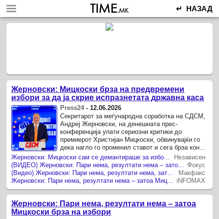
↵ НАЗАД
Жерновски: Мицкоски брза на предвремени
избори за да ја скрие испразнетата државна каса
Press24
-
12.06.2026
Секретарот за меѓународна соработка на СДСМ,
Андреј Жерновски, на денешната прес-
конференција упати сериозни критики до
премиерот Христијан Мицкоски, обвинувајќи го
дека нагло го променил ставот и сега брза кон
брзи предвремени избори.
Жерновски: Мицкоски сам се демантираше за изборите
Независен
(ВИДЕО) Жерновски: Пари нема, резултати нема – затоа Мицкоски брза на избори!
Фокус
(Видео) Жерновски: Пари нема, резултати нема, затоа Мицкоски брза на избори
Макфакс
Жерновски: Пари нема, резултати нема – затоа Мицкоски брза на избори!
iNFOMAX
Жерновски: Пари нема, резултати нема – затоа
Мицкоски брза на избори