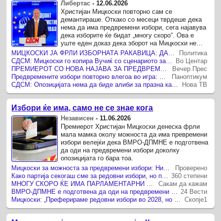
Либертас
-
12.06.2026
Христијан Мицкоски повторно сам се
демантираше. Откако со месеци тврдеше дека
нема да има предвремени избори, сега најавува
дека изборите ќе бидат „многу скоро“. Ова е
уште еден доказ дека зборот на Мицкоски не
вреди ништо.
МИЦКОСКИ ЈА ФРЛИ ИЗБОРНАТА РАКАВИЦА: ДАЛИ МАКЕДОНИЈА ВЛЕГУВА ВО ПРЕДВРЕМЕНА ПОЛИТИЧКА БУРА?
Политика
СДСМ: Мицкоски го копира Вучиќ со сценариото за предвремени избори
Во Центар
ПРЕМИЕРОТ СО НОВА НАЈАВА ЗА ПРЕДВРЕМЕНО ГЛАСАЊЕ НА ГРАЃАНИТЕ – Мицкоски: За брзо време ќе имаме парламентарни избори
Вечер Прес
Предвремените избори повторно влегоа во игра: Мицкоски ја отвори вратата, датумот остана политичка магла
Паноптикум
СДСМ: Опозицијата нема да биде алиби за празна каса и тендерскиот грабеж
Нова ТВ
Избори ќе има, само не се знае кога
Независен
-
11.06.2026
Премиерот Христијан Мицкоски денеска фрли
мала мамка околу можноста да има превремени
избори велејќи дека ВМРО-ДПМНЕ е подготвена
да оди на предвремени избори доколку
опозицијата го бара тоа.
Мицкоски за можноста за предвремени избори: Ние сме подготвени ако опозицијата го бара тоа
Проверено
Како партија секогаш сме за редовни избори, но подготвени сме за сите сценарија, вели Мицкоски
360 степени
МНОГУ СКОРО ЌЕ ИМА ПАРЛАМЕНТАРНИ ИЗБОРИ, КАЖА МИЦКОСКИ
Сакам да кажам
ВМРО-ДПМНЕ е подготвена да оди на предвремени избори доколку опозицијата го бара тоа
24 Вести
Мицкоски: „Преферираме редовни избори во 2028, но подготвени сме за сите сценарија“
Скопје1