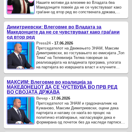
Нашите мотиви да влеземе во Владата беа
Македонците повеќе да не се чувствуваат како
граѓани од втор ред во сопствената држава,
вели лидерот на Движењето ЗНАМ истакнувајќи
дека ЗНАМ нема ...
Димитриевски: Влеговме во Владата за
Македонците да не се чувствуваат како граѓани
од втор ред
Press24
-
17.06.2026
Претседателот на Движењето ЗНАМ, Максим
Димитриевски, во гостувањето во емисијата „Топ
Тема“ на Телевизија Телма говореше за
реализацијата на владината програма, улогата
на партијата во извршната власт и клучните
политички прашања.
МАКСИМ: Влеговме во коалиција за
МАКЕДОНЕЦОТ ДА СЕ ЧУСТВУВА ВО ПРВ РЕД
ВО СВОЈАТА ДРЖАВА
Вечер
-
17.06.2026
Претседателот на ЗНАМ и градоначалник на
Куманово, Максим Димитриевски, оцени дека
партијата и натаму се наоѓа во процес на
политичко етаблирање, нагласувајќи дека е
формирана од почеток без да наследи партиска
инфраструктура како што тоа го направиле
други политички субјекти.